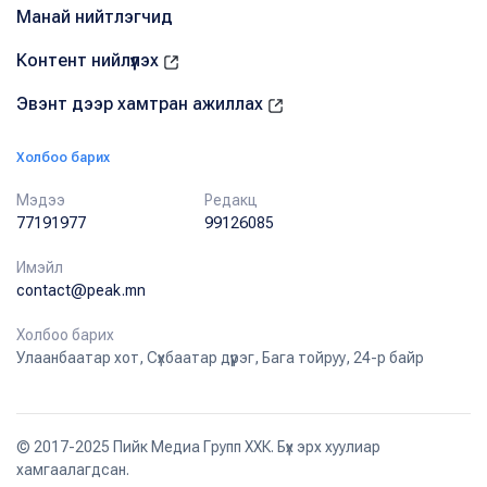
Манай нийтлэгчид
Контент нийлүүлэх
Эвэнт дээр хамтран ажиллах
Холбоо барих
Мэдээ
Редакц
77191977
99126085
Имэйл
contact@peak.mn
Холбоо барих
Улаанбаатар хот, Сүхбаатар дүүрэг, Бага тойруу, 24-р байр
© 2017-2025 Пийк Медиа Групп ХХК. Бүх эрх хуулиар
хамгаалагдсан.