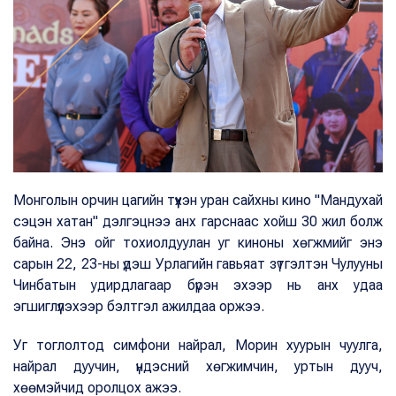
Монголын орчин цагийн түүхэн уран сайхны кино "Мандухай
сэцэн хатан" дэлгэцнээ анх гарснаас хойш 30 жил болж
байна. Энэ ойг тохиолдуулан уг киноны хөгжмийг энэ
сарын 22, 23-ны үдэш Урлагийн гавьяат зүтгэлтэн Чулууны
Чинбатын удирдлагаар бүрэн эхээр нь анх удаа
эгшиглүүлэхээр бэлтгэл ажилдаа оржээ.
Уг тоглолтод симфони найрал, Морин хуурын чуулга,
найрал дуучин, үндэсний хөгжимчин, уртын дууч,
хөөмэйчид оролцох ажээ.