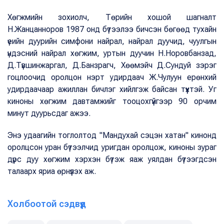
Хөгжмийн зохиолч, Төрийн хошой шагналт
Н.Жанцанноров 1987 онд бүтээлээ бичсэн бөгөөд тухайн
үеийн дуурийн симфони найрал, найрал дуучид, чуулгын
үндэсний найрал хөгжим, уртын дуучин Н.Норовбанзад,
Д.Түвшинжаргал, Д.Банзрагч, Хөөмэйч Д.Сундуй зэрэг
гоцлоочид оролцон нэрт удирдаач Ж.Чулуун ерөнхий
удирдаачаар ажиллан бичлэг хийлгэж байсан түүхтэй. Уг
киноны хөгжим давтамжийг тооцохгүйгээр 90 орчим
минут дуурьсдаг ажээ.
Энэ удаагийн тоглолтод "Мандухай сэцэн хатан" кинонд
оролцсон уран бүтээлчид уригдан оролцож, киноны зураг
дүрс дуу хөгжим хэрхэн бүтэж яаж уялдан бүтээгдсэн
талаарх яриа өрнүүлэх аж.
Холбоотой сэдвүүд