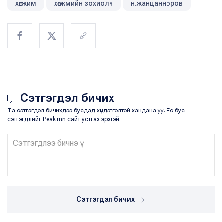
хөгжим
хөгжмийн зохиолч
н.жанцанноров
Сэтгэгдэл бичих
Та сэтгэгдэл бичихдээ бусдад хүндэтгэлтэй хандана уу. Ёс бус
сэтгэгдлийг Peak.mn сайт устгах эрхтэй.
Сэтгэгдэл бичих