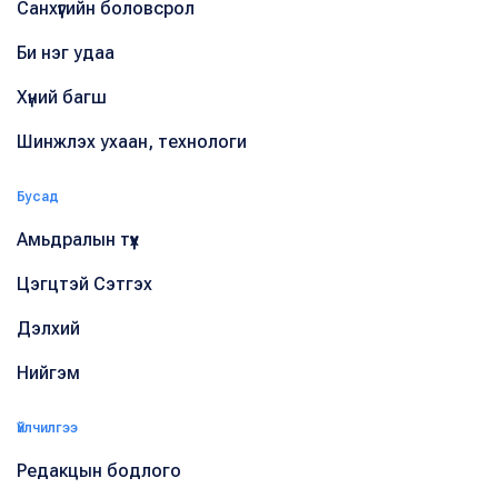
Санхүүгийн боловсрол
Би нэг удаа
Хүний багш
Шинжлэх ухаан, технологи
Бусад
Амьдралын түүх
Цэгцтэй Сэтгэх
Дэлхий
Нийгэм
Үйлчилгээ
Редакцын бодлого