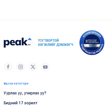
Үндсэн категори
Уурлах уу, учирлах уу?
Бидний 17 зорилт