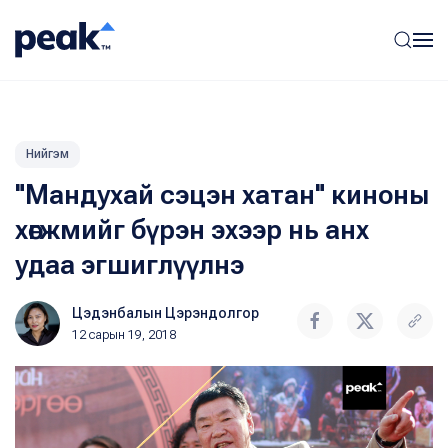
Нийгэм
"Мандухай сэцэн хатан" киноны
хөгжмийг бүрэн эхээр нь анх
удаа эгшиглүүлнэ
Цэдэнбалын Цэрэндолгор
12 сарын 19, 2018