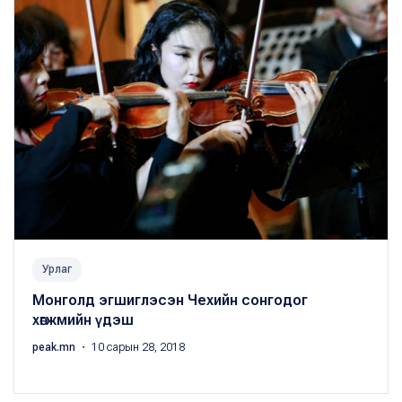
Урлаг
Монголд эгшиглэсэн Чехийн сонгодог
хөгжмийн үдэш
peak.mn
・ 10 сарын 28, 2018