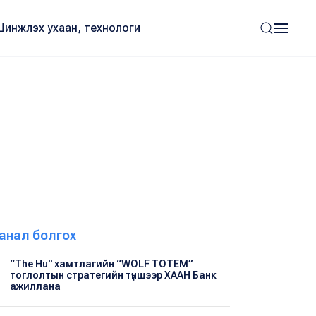
Шинжлэх ухаан, технологи
анал болгох
“The Hu" хамтлагийн “WOLF TOTEM”
тоглолтын стратегийн түншээр ХААН Банк
ажиллана