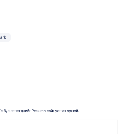
park
с бус сэтгэгдлийг Peak.mn сайт устгах эрхтэй.