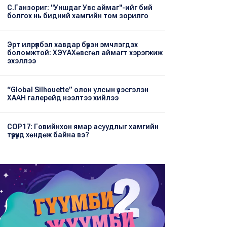
С.Ганзориг: "Уншдаг Увс аймаг"-ийг бий
болгох нь бидний хамгийн том зорилго
Эрт илрүүлбэл хавдар бүрэн эмчлэгдэх
боломжтой: ХЭҮА​Хөвсгөл аймагт хэрэгжиж
эхэллээ
“Global Silhouette” олон улсын үзэсгэлэн
ХААН галерейд нээлтээ хийлээ
COP17: Говийнхон ямар асуудлыг хамгийн
түрүүнд хөндөж байна вэ?