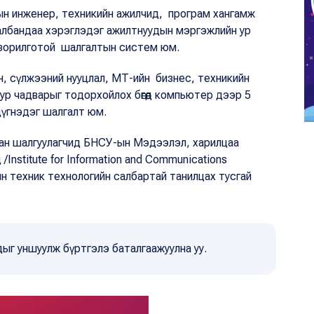
н инженер, техникийн ажилчид, програм хангамж
 албандаа хэрэглэдэг ажилтнуудын мэргэжлийн ур
 зорилготой шалгалтын систем юм.
ан, сүлжээний нууцлал, МТ-ийн бизнес, техникийн
 ур чадварыг тодорхойлох бөгөөд компьютер дээр 5
дүгнэдэг шалгалт юм.
сан шалгуулагчид БНСУ-ын Мэдээлэл, харилцаа
Institute for Information and Communications
ын техник технологийн салбартай танилцах тусгай
одыг уншуулж бүртгэлэ баталгаажуулна уу.