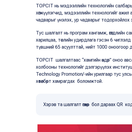
TOPCIТ нь мэдээллийн технологийн салбары
хөгжүүлэгчид, мэдээллийн технологийг ажил
чадварыг үнэлэх, ур чадварыг тодорхойлох
Тус шалгалт нь програм хангамж, өгөгдлийн с
харилцаа, төслийн удирдлага гэсэн 6 чиглэлд
түвшний 65 асуулттай, нийт 1000 оноогоор 
ТОPСIТ шалгалтаас “хамгийн өндөр” оноо ав
холбооны технологийг дэлгэрүүлэх институц /
Technology Promotion/-ийн урилгаар тус улс
хөтөлбөрт хамрагдах боломжтой.
Хэрэв та шалгалт өгөхөөр бол дараах QR к