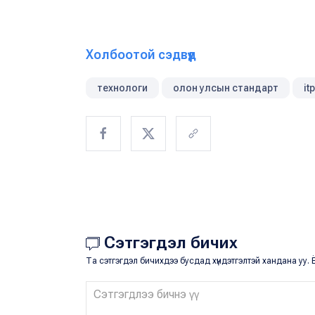
Холбоотой сэдвүүд
технологи
олон улсын стандарт
it
Сэтгэгдэл бичих
Та сэтгэгдэл бичихдээ бусдад хүндэтгэлтэй хандана уу. Ё