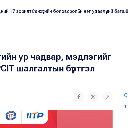
ний 17 зорилт
Санхүүгийн боловсрол
Би нэг удаа
Хүний багш
ийн ур чадвар, мэдлэгийг
PСIТ шалгалтын бүртгэл
С
1