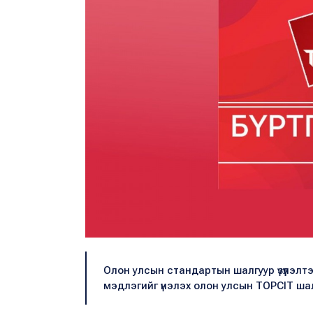
Олон улсын стандартын шалгуур үзүүлэл
мэдлэгийг үнэлэх олон улсын ТОPСIТ шал