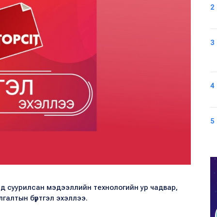
2
3
4
5
тэд суурилсан мэдээллийн технологийн ур чадвар,
галтын бүртгэл эхэллээ.