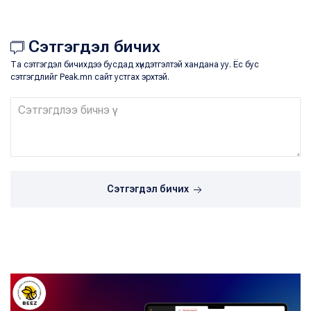
Сэтгэгдэл бичих
Та сэтгэгдэл бичихдээ бусдад хүндэтгэлтэй хандана уу. Ёс бус
сэтгэгдлийг Peak.mn сайт устгах эрхтэй.
Сэтгэгдэл бичих