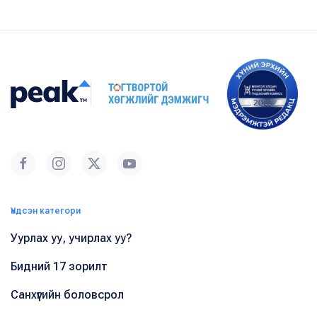
Үндсэн категори
Уурлах уу, учирлах уу?
Бидний 17 зорилт
Санхүүгийн боловсрол