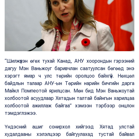
“Шилжүүлэн өгөх тухай Канад, АНУ хоорондын гэрээний
дагуу Мэн Ваньжоуг баривчлан саатуулсан бөгөөд энэ
хэрэгт ямар ч улс төрийн оролцоо байхгүй. Нөхцөл
байдлын талаар АНУ-ын Төрийн нарийн бичгийн дарга
Майкл Помпеотой ярилцсан. Мөн бид Мэн Ваньжоутай
холбоотой асуудлаар Хятадын талтай байнгын харилцаа
холбоотой ажиллаж байгаа” хэмээн тэрбээр онцлон
тэмдэглэжээ.
Үндэсний ашиг сонирхол хийгээд Хятад улстай
худалдааны хэлэлцээр байгуулахад тустай байвал