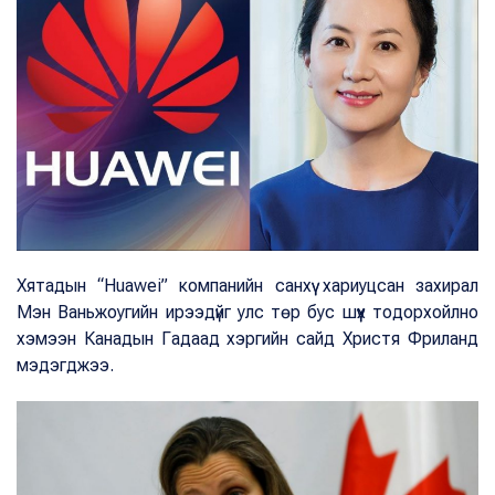
Хятадын “Huawei” компанийн санхүү хариуцсан захирал
Мэн Ваньжоугийн ирээдүйг улс төр бус шүүх тодорхойлно
хэмээн Канадын Гадаад хэргийн сайд Христя Фриланд
мэдэгджээ.