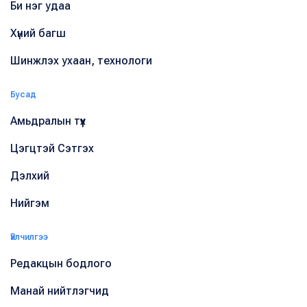
Би нэг удаа
Хүний багш
Шинжлэх ухаан, технологи
Бусад
Амьдралын түүх
Цэгцтэй Сэтгэх
Дэлхий
Нийгэм
Үйлчилгээ
Редакцын бодлого
Манай нийтлэгчид