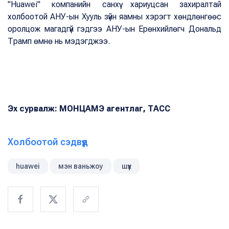
"Huawei" компанийн санхүү хариуцсан захиралтай
холбоотой АНУ-ын Хууль зүйн яамны хэрэгт хөндлөнгөөс
оролцож магадгүй гэдгээ АНУ-ын Ерөнхийлөгч Дональд
Трамп өмнө нь мэдэгджээ.
Эх сурвалж: МОНЦАМЭ агентлаг, ТАСС
Холбоотой сэдвүүд
huawei
мэн ваньжоу
шүүх