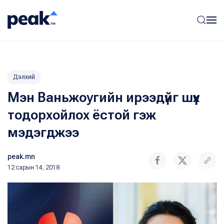
Дэлхий
Мэн Ваньжоугийн ирээдүйг шүүх
тодорхойлох ёстой гэж
мэдэгджээ
peak.mn
12 сарын 14, 2018