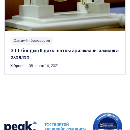
Санхүүгийн боловсрол
ЭТТ бондын II дахь шатны арилжааны захиалга
эхэллээ
Х.Оргил
・ 08 сарын 16, 2021