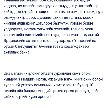
төлөвлөгөөг замнал болгож, компанийн өрсөлдөх
чадвар, үнэ цэнийг нэмэгдүүлэх алхмуудыг үе шаттайгаар
хийж, дэд бүтцийн төслүүд болох төмөр зам, автозам, нүүрс
баяжуулах үйлдвэр, дулааны цахилгаан станц, кокс-
химийн үйлдвэрийг цогцлоон байгуулж, говийн бүсийн
үйлдвэрлэл, ногоон хөгжлийн эхлэлийг тавьсан усан
хангамжийн системийг нэвтрүүлж, олон мянган хүн амтай
Эрдэнэсийн хотыг цогцлоон сүндэрлүүлэх Үндэсний их
бүтээн байгуулалтыг Өмнийн говьд хэрэгжүүлэхээр
ажиллаж байна.
Энэ цагийн их үйлсийг бүтээгч уурхайчин хамт олон,
хувьцаа эзэмшигч иргэн, аж ахуйн нэгж, нийт охин болон
туслан гүйцэтгэгч компанийн хамт олон та бүхэнд 10
жилийн ойн баярын мэндийг дахин өргөн дэвшүүлж, сайн
сайхан бүхнийг хүсэн ерөөе !