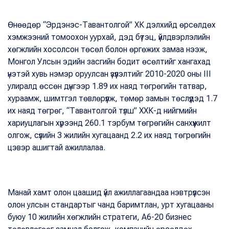
Өнөөдөр “Эрдэнэс-Тавантолгой” ХК дэлхийд өрсөлдөх
хэмжээний томоохон уурхай, дэд бүтэц, үйлдвэрлэлийн
хөгжлийн хосолсон төсөл болон өргөжих замаа нээж,
Монгол Улсын эдийн засгийн бодит өсөлтийг хангахад
үнэтэй хувь нэмэр оруулсан үзүүлэлтийг 2010-2020 оны III
улиралд өссөн дүнгээр 1.89 их наяд төгрөгийн татвар,
хураамж, шимтгэл төвлөрүүлж, төмөр замын төслүүдэд 1.7
их наяд төгрөг, “Тавантолгой түлш” ХХК-д нийгмийн
хариуцлагын хүрээнд 260.1 тэрбум төгрөгийн санхүүжилт
олгож, сүүлийн 3 жилийн хугацаанд 2.2 их наяд төгрөгийн
цэвэр ашигтай ажиллалаа.
Манай хамт олон цаашид үйл ажиллагаандаа нэвтрүүлсэн
олон улсын стандартыг чанд баримтлан, урт хугацааны
буюу 10 жилийн хөгжлийн стратеги, А6-20 бизнес