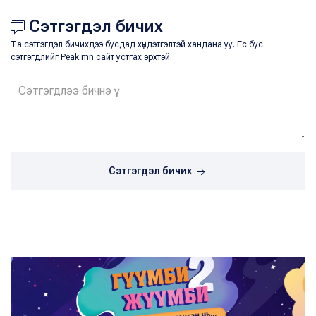
Сэтгэгдэл бичих
Та сэтгэгдэл бичихдээ бусдад хүндэтгэлтэй хандана уу. Ёс бус
сэтгэгдлийг Peak.mn сайт устгах эрхтэй.
Сэтгэгдэл бичих