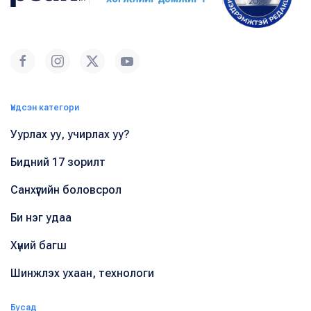
Үндсэн категори
Уурлах уу, учирлах уу?
Бидний 17 зорилт
Санхүүгийн боловсрол
Би нэг удаа
Хүний багш
Шинжлэх ухаан, технологи
Бусад