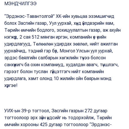
МЭНДЧИЛГЭЭ
“Эрдэнэс-Тавантолгой” ХК-ийн хувьцаа эзэмшигчид
болох Засгийн газар, Уул уурхай, хүнд үйлдвэрийн яам,
Төрийн өмчийн бодлого, зохицуулалтын газар, аж ахуйн
нэгжүүд, 2 сая 512 мянган иргэн, компанийн үе үеийн
удирдлагууд, Төлөөлөн удирдах зөвлөл, нийт ажилтан
уурхайчид, тэдний гэр бүл, Монгол Улсын уул уурхай,
эрдэс баялгийн салбарын хөгжлийн түүчээ болсон
санхүүжигч ба охин компаниуд, худалдан авагч, түншлэгч,
гэрээт болон туслан гүйцэтгэгч нийт компанийн
удирдлага, хамт олонд 10 жилийн ойн баярын мэнд
хүргэе!
УИХ-ын 39-р тогтоол, Засгийн газрын 272 дугаар
тогтоолоор эрх зүйн үндсийг нь тодорхойлж, Төрийн
өмчийн хорооны 425 дугаар тогтоолоор “Эрдэнэс-