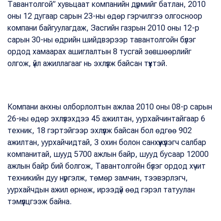
Тавантолгой” хувьцаат компанийн дүрмийг батлан, 2010
оны 12 дугаар сарын 23-ны өдөр гэрчилгээ олгосноор
компани байгуулагдаж, Засгийн газрын 2010 оны 12-р
сарын 30-ны өдрийн шийдвэрээр тавантолгойн бүлэг
ордод хамаарах ашиглалтын 8 тусгай зөвшөөрлийг
олгож, үйл ажиллагааг нь эхлүүлж байсан түүхтэй.
Компани анхны олборлолтын ажлаа 2010 оны 08-р сарын
26-ны өдөр эхлүүлэхдээ 45 ажилтан, уурхайчинтайгаар 6
техник, 18 гэртэйгээр эхлүүлж байсан бол өдгөө 902
ажилтан, уурхайчидтай, 3 охин болон санхүүжүүлэгч салбар
компанитай, шууд 5700 ажлын байр, шууд бусаар 12000
ажлын байр бий болгож, Тавантолгойн бүлэг ордод хүчит
техникийн дуу нүргэлж, төмөр замчин, тээвэрлэгч,
уурхайчдын ажил өрнөж, ирээдүй өөд гэрэл татуулан
тэмүүлцгээж байна.