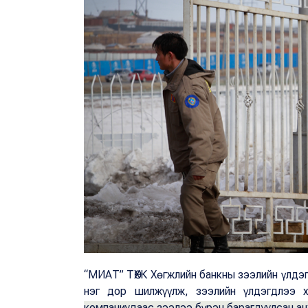
“МИАТ” ТӨХК Хөгжлийн банкны зээлийн үлдэг
нэг дор шилжүүлж, зээлийн үлдэгдлээ 
компаниудаас зээлээ бүрэн барагдуулсан ан