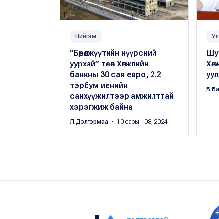
Нийгэм
Ул
“Бөөрөлжүүтийн нүүрсний
Шу
уурхай” төсөл Хөгжлийн
Хөг
банкны 30 сая евро, 2.2
уул
тэрбум иенийн
Б.Б
санхүүжилтээр амжилттай
хэрэгжиж байна
Л.Дэлгэрмаа
・ 10 сарын 08, 2024