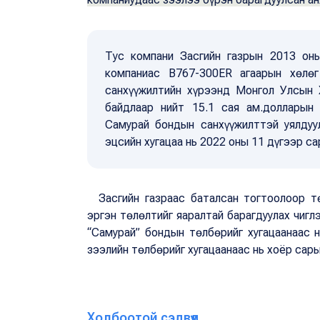
Тус компани Засгийн газрын 2013 он
компаниас B767-300ER агаарын хөлөг
санхүүжилтийн хүрээнд Монгол Улсын 
байдлаар нийт 15.1 сая ам.долларын
Самурай бондын санхүүжилттэй уялдуу
эцсийн хугацаа нь 2022 оны 11 дүгээр с
Засгийн газраас баталсан тогтоолоор тө
эргэн төлөлтийг яаралтай барагдуулах чигл
“Самурай” бондын төлбөрийг хугацаанаас 
зээлийн төлбөрийг хугацаанаас нь хоёр сар
Холбоотой сэдвүүд