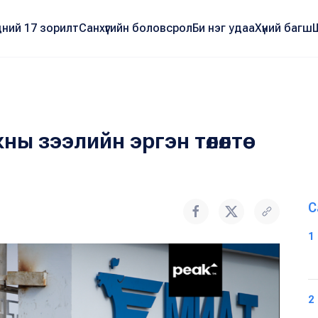
ний 17 зорилт
Санхүүгийн боловсрол
Би нэг удаа
Хүний багш
ы зээлийн эргэн төлөлтөө
С
1
2