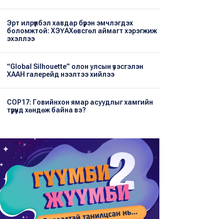
Эрт илрүүлбэл хавдар бүрэн эмчлэгдэх
боломжтой: ХЭҮА​Хөвсгөл аймагт хэрэгжиж
эхэллээ
“Global Silhouette” олон улсын үзэсгэлэн
ХААН галерейд нээлтээ хийлээ
COP17: Говийнхон ямар асуудлыг хамгийн
түрүүнд хөндөж байна вэ?