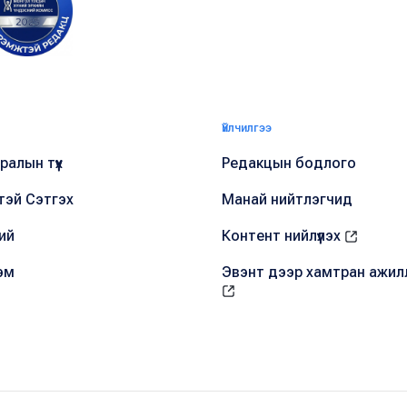
Үйлчилгээ
алын түүх
Редакцын бодлого
тэй Сэтгэх
Манай нийтлэгчид
ий
Контент нийлүүлэх
эм
Эвэнт дээр хамтран ажил