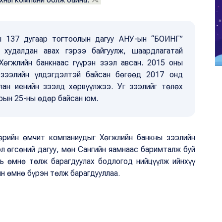
ы 137 дугаар тогтоолын дагуу АНУ-ын “БОИНГ”
 худалдан авах гэрээ байгуулж, шаардлагатай
Хөгжлийн банкнаас гүүрэн зээл авсан. 2015 оны
 зээлийн үлдэгдэлтэй байсан бөгөөд 2017 онд
лан иенийн зээлд хөрвүүлжээ. Уг зээлийг төлөх
арын 25-ны өдөр байсан юм.
рийн өмчит компаниудыг Хөгжлийн банкны зээлийн
эл өгсөний дагуу, мөн Сангийн яамнаас баримталж буй
нь өмнө төлж барагдуулах бодлогод нийцүүлж ийнхүү
ын өмнө бүрэн төлж барагдууллаа.