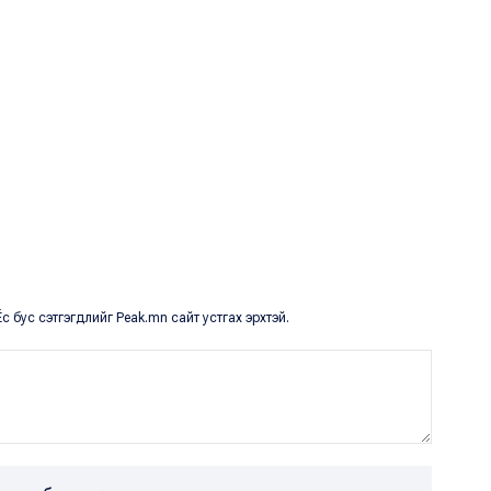
с бус сэтгэгдлийг Peak.mn сайт устгах эрхтэй.