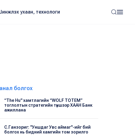
Шинжлэх ухаан, технологи
анал болгох
“The Hu" хамтлагийн “WOLF TOTEM”
тоглолтын стратегийн түншээр ХААН Банк
ажиллана
С.Ганзориг: "Уншдаг Увс аймаг"-ийг бий
болгох нь бидний хамгийн том зорилго