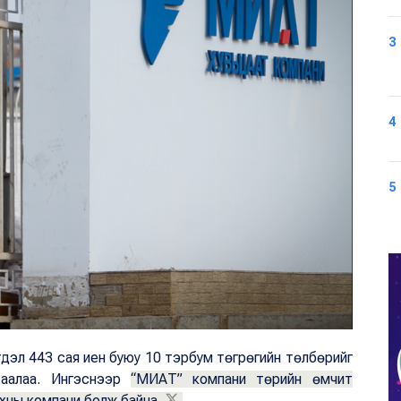
3
4
5
дэл 443 сая иен буюу 10 тэрбум төгрөгийн төлбөрийг
хаалаа. Ингэснээр
“МИАТ” компани төрийн өмчит
хны компани болж байна.