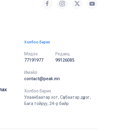
Холбоо барих
Мэдээ
Редакц
77191977
99126085
Имэйл
contact@peak.mn
лах
Холбоо барих
Улаанбаатар хот, Сүхбаатар дүүрэг,
Бага тойруу, 24-р байр