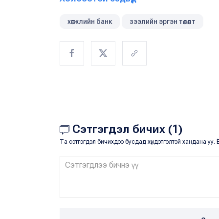
хөгжлийн банк
зээлийн эргэн төлөлт
Сэтгэгдэл бичих (1)
Та сэтгэгдэл бичихдээ бусдад хүндэтгэлтэй хандана уу. Ё