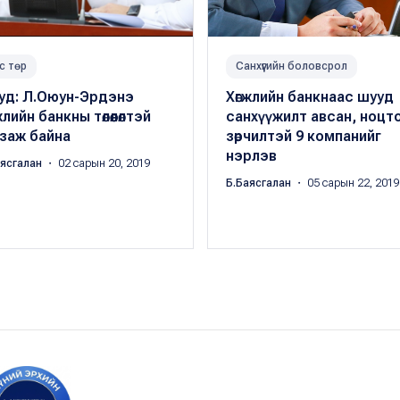
с төр
Санхүүгийн боловсрол
уд: Л.Оюун-Эрдэнэ
Хөгжлийн банкнаас шууд
жлийн банкны төлөөлөлтэй
санхүүжилт авсан, ноцт
заж байна
зөрчилтэй 9 компанийг
нэрлэв
аясгалан
・ 02 сарын 20, 2019
Б.Баясгалан
・ 05 сарын 22, 2019