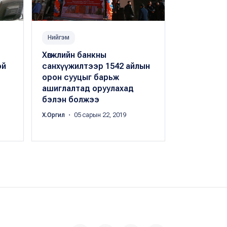
Нийгэм
Санхүүгийн б
Хөгжлийн банкны
Хөгжлийн б
ой
санхүүжилтээр 1542 айлын
байр худа
орон сууцыг барьж
тэрбум төг
ашиглалтад оруулахад
боломжий
бэлэн болжээ
Б.Баясгалан
・
Х.Оргил
・ 05 сарын 22, 2019