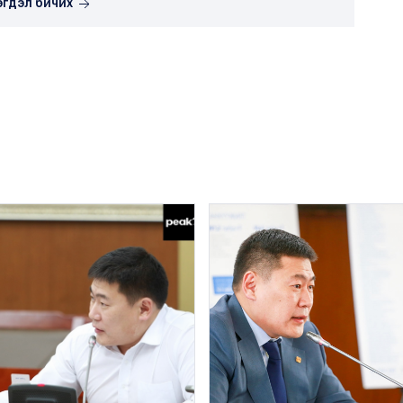
эгдэл бичих