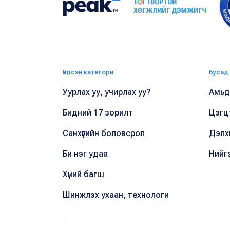
Үндсэн категори
Бусад
Уурлах уу, учирлах уу?
Амьдр
Бидний 17 зорилт
Цэгц
Санхүүгийн боловсрол
Дэлх
Би нэг удаа
Нийг
Хүний багш
Шинжлэх ухаан, технологи