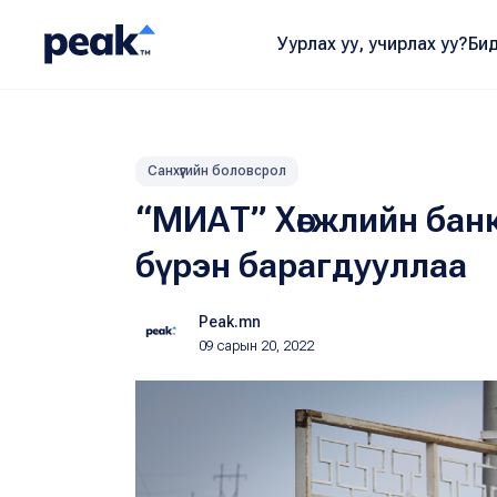
Уурлах уу, учирлах уу?
Бид
Санхүүгийн боловсрол
“МИАТ” Хөгжлийн банкн
бүрэн барагдууллаа
Peak.mn
09 сарын 20, 2022