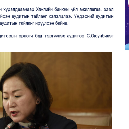
н хуралдааанаар Хөгжлийн банкны үйл ажиллагаа, зээл
хийсэн аудитын тайланг хэлэлцлээ. Үндэсний аудитын
 аудитын тайланг ирүүлсэн байна.
иторын орлогч бөгөөд тэргүүлэх аудитор С.Оюунбилэг