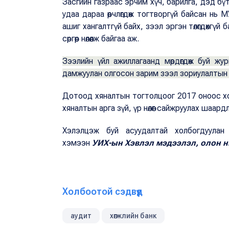
Засгийн газраас эрчим хүч, барилга, дэд бү
удаа дараа өөрчлөгдөж тогтворгүй байсан нь 
ашиг хангалтгүй байх, зээл эргэн төлөгдөхгүи
сөргөөр нөлөөлж байгаа аж.
Зээлийн үйл ажиллагаанд мөрдөгдөж буй ж
дамжуулан олгосон зарим зээл зориулалтын 
Дотоод хяналтын тогтолцоог 2017 оноос хои
хяналтын арга зүй, үр нөлөөг сайжруулах шаа
Хэлэлцэж буй асуудалтай холбогдуулан
хэмээн
УИХ-ын Хэвлэл мэдээлэл, олон н
Холбоотой сэдвүүд
аудит
хөгжлийн банк