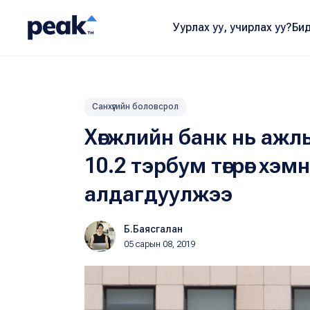
Уурлах уу, учирлах уу?
Бид
Санхүүгийн боловсрол
Хөгжлийн банк нь ажл
10.2 тэрбум төгрөг хэ
алдагдуулжээ
Б.Баясгалан
05 сарын 08, 2019