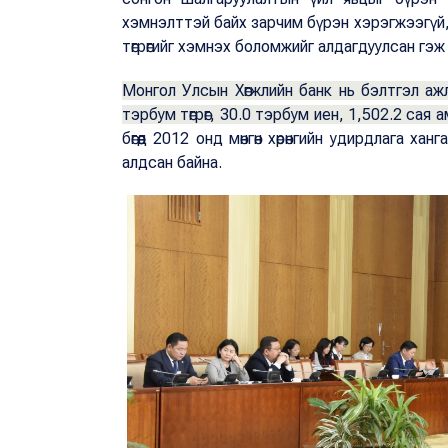
хэмнэлттэй байх зарчим бүрэн хэрэгжээгүй
төгрөгийг хэмнэх боломжийг алдагдуулсан г
Монгол Улсын Хөгжлийн банк нь бэлтгэл ажл
тэрбум төгрөг, 30.0 тэрбум иен, 1,502.2 сая 
бөгөөд 2012 онд мөнгөн хөрөнгийн удирдлага ха
алдсан байна.