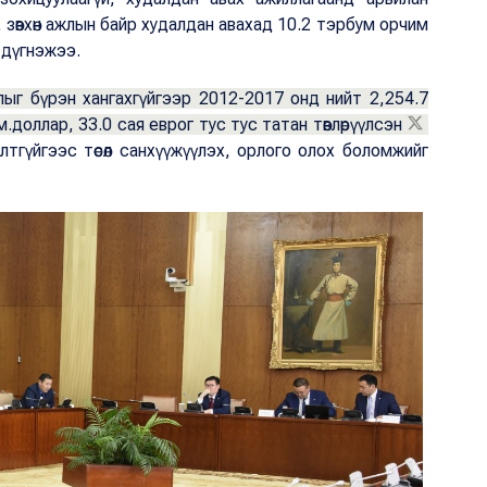
, зөвхөн ажлын байр худалдан авахад 10.2 тэрбум орчим
эж дүгнэжээ.
ыг бүрэн хангахгүйгээр 2012-2017 онд нийт 2,254.7
ам.доллар, 33.0 сая еврог тус тус татан төвлөрүүлсэн
нгалтгүйгээс төсөл санхүүжүүлэх, орлого олох боломжийг