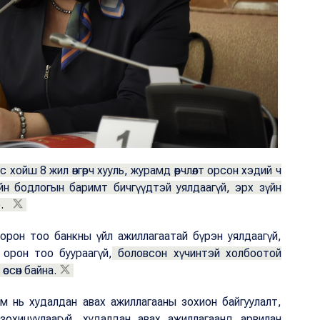
хойш 8 жил өнгөрч хууль, журамд өөрчлөлт орсон хэдий ч
̆н бодлогын баримт бичгүүдтэй уялдаагүй, эрх зүйн
э.
рон тоо банкны үйл ажиллагаатай бүрэн уялдаагүй,
орон тоо буураагүй,
боловсон хүчинтэй холбоотой
ссөн байна.
ам нь худалдан авах ажиллагааны зохион байгуулалт,
зохицуулаагүй, худалдан авах ажиллагаанд арвилан