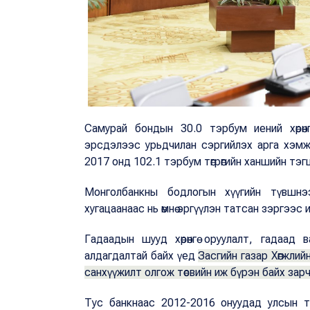
Самурай бондын 30.0 тэрбум иений хөрөн
эрсдэлээс урьдчилан сэргийлэх арга хэм
2017 онд 102.1 тэрбум төгрөгийн ханшийн тэ
Монголбанкны бодлогын хүүгийн түвшнээс
хугацаанаас нь өмнө эргүүлэн татсан зэргээс
Гадаадын шууд хөрөнгө оруулалт, гадаад ва
алдагдалтай байх үед
Засгийн газар Хөгжлий
санхүүжилт олгож төсвийн иж бүрэн байх за
Тус банкнаас 2012-2016 онуудад улсын төсвөөс