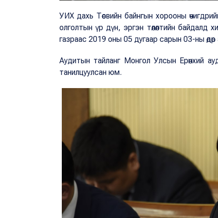
УИХ дахь Төсвийн байнгын хорооны өчигдрий
олголтын үр дүн, эргэн төлөлтийн байдалд 
газраас 2019 оны 05 дугаар сарын 03-ны өдөр
Аудитын тайланг Монгол Улсын Ерөнхий ауд
танилцуулсан юм.