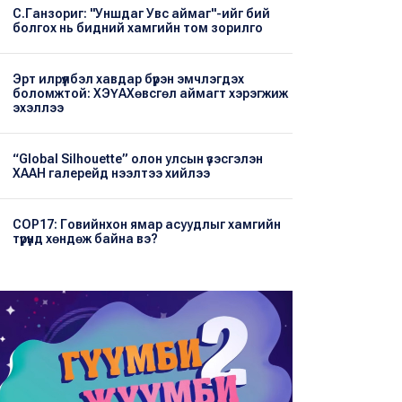
С.Ганзориг: "Уншдаг Увс аймаг"-ийг бий
болгох нь бидний хамгийн том зорилго
Эрт илрүүлбэл хавдар бүрэн эмчлэгдэх
боломжтой: ХЭҮА​Хөвсгөл аймагт хэрэгжиж
эхэллээ
“Global Silhouette” олон улсын үзэсгэлэн
ХААН галерейд нээлтээ хийлээ
COP17: Говийнхон ямар асуудлыг хамгийн
түрүүнд хөндөж байна вэ?