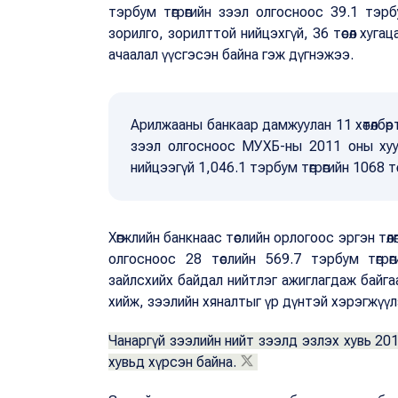
тэрбум төгрөгийн зээл олгосноос 39.1 тэрб
зорилго, зорилттой нийцэхгүй, 36 төсөл хуга
ачаалал үүсгэсэн байна гэж дүгнэжээ.
Арилжааны банкаар дамжуулан 11 хөтөлбөрт 
зээл олгосноос МУХБ-ны 2011 оны хуу
нийцээгүй 1,046.1 тэрбум төгрөгийн 1068 т
Хөгжлийн банкнаас төслийн орлогоос эргэн төлөгд
олгосноос 28 төслийн 569.7 тэрбум төгрөгий
зайлсхийх байдал нийтлэг ажиглагдаж байг
хийж, зээлийн хяналтыг үр дүнтэй хэрэгжүүлэ
Чанаргүй зээлийн нийт зээлд эзлэх хувь 20
хувьд хүрсэн байна.