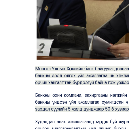
Монгол Улсын Хөгжлийн банк байгуулагдсанаас 
банкны зээл олгох үйл ажиллагаа нь хөгжлии
орчин хангалттай бүрдээгүй байна гэж үзжэ
Банкны охин компани, захиргааны нэгжийн о
банкны үндсэн үйл ажиллагаа хумигдсан ч 
зардал сүүлийн 5 жилд дунджаар 50.6 хувиар ө
Худалдан авах ажиллагаанд мөрдөж буй жур
сонгон шалгаруулалтын үйл явцыг бүрэн 