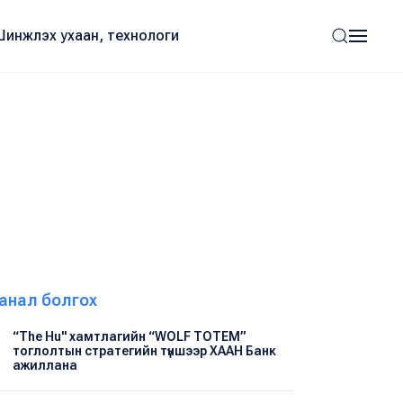
Шинжлэх ухаан, технологи
анал болгох
“The Hu" хамтлагийн “WOLF TOTEM”
тоглолтын стратегийн түншээр ХААН Банк
ажиллана