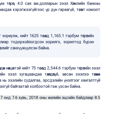
ум төгрөг, 4.0 сая ам.долларын зээл Хөгжлийн банкны
цаандаа хэрэгжээгүйгээс үр дүн гараагүй, төсөвт нэмэлт
зориулж, нийт 1625 төсөлд 1,165.1 тэрбум төгрөгийн
лиар тодорхойлогдсон зорилго, зорилтод бүрэн
өслийг санхүүжүүлсэн байна.
өх нөхцөлтэй нийт 75 төсөлд 2,544.6 тэрбум төгрөгийн зээл
н зээл хугацаандаа төлөгдөөгүй, авсан зээлээ төлөхөөс
аа нь зээлийн судалгаа, эрсдэлийн үнэлгээг хангалтгүй
хгүй байгаатай холбоотой гэж үзсэн байна.
17 онд 7.6 хувь, 2018 оны жилийн эцсийн байдлаар 8.5