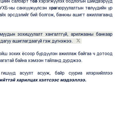
тцийн салбарт төсөл хэрэгжүүлэх бодлогын шийдвэрүүд
МУХБ-ны санхүүжүүлсэн хөрөнгө оруулалтын төслүүдийн үр
̆ байх эрсдэлийг бий болгож, банкны ашигт ажиллагаанд
урмуудын зохицуулалт хангалтгүй, арилжааны банкаар
дагуу ашиглагдаагүй гэж дүгнэжээ.
̆ш зохих ёсоор бүрдүүлэн ажиллаж байгаа ч дотоод
рдлагатай байна хэмээн тайланд дурджээ.
 гишүүд асуулт асууж, байр сууриа илэрхийллээ
ийттэй харилцах хэлтсээс мэдээллээ.