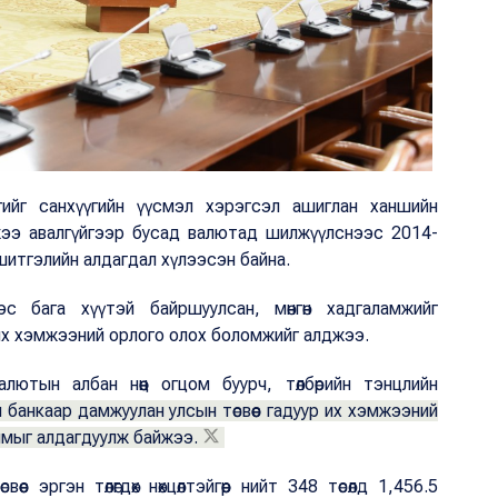
гийг санхүүгийн үүсмэл хэрэгсэл ашиглан ханшийн
жээ авалгүйгээр бусад валютад шилжүүлснээс 2014-
гшитгэлийн алдагдал хүлээсэн байна.
 бага хүүтэй байршуулсан, мөнгөн хадгаламжийг
 их хэмжээний орлого олох боломжийг алджээ.
лютын албан нөөц огцом буурч, төлбөрийн тэнцлийн
н банкаар дамжуулан улсын төсвөөс гадуур их хэмжээний
рчмыг алдагдуулж байжээ.
 эргэн төлөгдөх нөхцөлтэйгөөр нийт 348 төсөлд 1,456.5