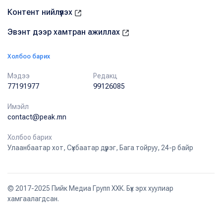
Контент нийлүүлэх
Эвэнт дээр хамтран ажиллах
Холбоо барих
Мэдээ
Редакц
77191977
99126085
Имэйл
contact@peak.mn
Холбоо барих
Улаанбаатар хот, Сүхбаатар дүүрэг, Бага тойруу, 24-р байр
© 2017-2025 Пийк Медиа Групп ХХК. Бүх эрх хуулиар
хамгаалагдсан.