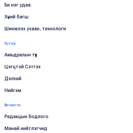
Би нэг удаа
Хүний багш
Шинжлэх ухаан, технологи
Бусад
Амьдралын түүх
Цэгцтэй Сэтгэх
Дэлхий
Нийгэм
Үйлчилгээ
Редакцын бодлого
Манай нийтлэгчид