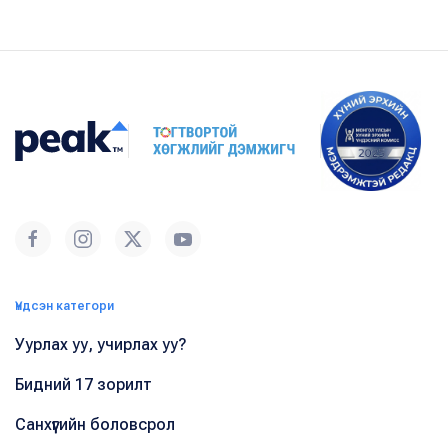
Үндсэн категори
Уурлах уу, учирлах уу?
Бидний 17 зорилт
Санхүүгийн боловсрол