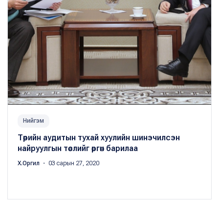
Нийгэм
Төрийн аудитын тухай хуулийн шинэчилсэн
найруулгын төслийг өргөн барилаа
Х.Оргил
・ 03 сарын 27, 2020