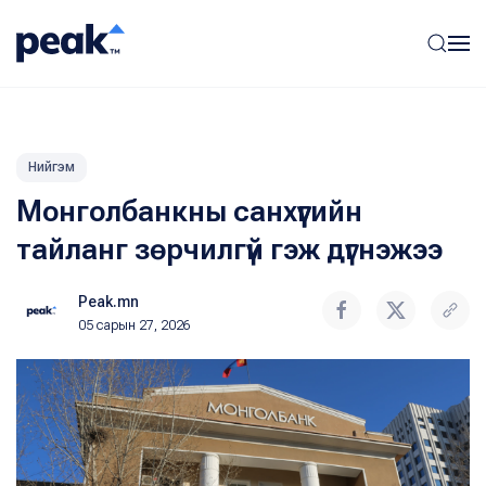
Нийгэм
Монголбанкны санхүүгийн
тайланг зөрчилгүй гэж дүгнэжээ
Peak.mn
05 сарын 27, 2026