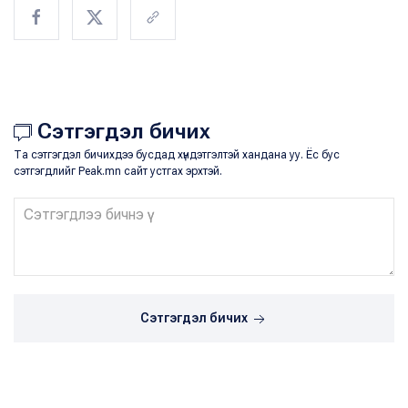
Сэтгэгдэл бичих
Та сэтгэгдэл бичихдээ бусдад хүндэтгэлтэй хандана уу. Ёс бус
сэтгэгдлийг Peak.mn сайт устгах эрхтэй.
Сэтгэгдэл бичих