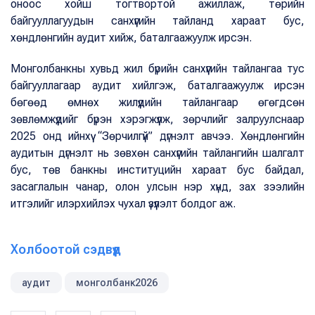
оноос хойш тогтвортой ажиллаж, төрийн
байгууллагуудын санхүүгийн тайланд хараат бус,
хөндлөнгийн аудит хийж, баталгаажуулж ирсэн.
Монголбанкны хувьд жил бүрийн санхүүгийн тайлангаа тус
байгууллагаар аудит хийлгэж, баталгаажуулж ирсэн
бөгөөд өмнөх жилүүдийн тайлангаар өгөгдсөн
зөвлөмжүүдийг бүрэн хэрэгжүүлж, зөрчлийг залруулснаар
2025 онд ийнхүү “Зөрчилгүй” дүгнэлт авчээ. Хөндлөнгийн
аудитын дүгнэлт нь зөвхөн санхүүгийн тайлангийн шалгалт
бус, төв банкны институцийн хараат бус байдал,
засаглалын чанар, олон улсын нэр хүнд, зах зээлийн
итгэлийг илэрхийлэх чухал үзүүлэлт болдог аж.
Холбоотой сэдвүүд
аудит
монголбанк2026