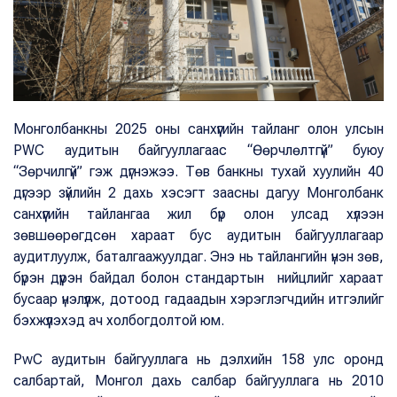
Монголбанкны 2025 оны санхүүгийн тайланг олон улсын
PWC аудитын байгууллагаас “Өөрчлөлтгүй” буюу
“Зөрчилгүй” гэж дүгнэжээ. Төв банкны тухай хуулийн 40
дүгээр зүйлийн 2 дахь хэсэгт заасны дагуу Монголбанк
санхүүгийн тайлангаа жил бүр олон улсад хүлээн
зөвшөөрөгдсөн хараат бус аудитын байгууллагаар
аудитлуулж, баталгаажуулдаг. Энэ нь тайлангийн үнэн зөв,
бүрэн дүүрэн байдал болон стандартын нийцлийг хараат
бусаар үнэлүүлж, дотоод гадаадын хэрэглэгчдийн итгэлийг
бэхжүүлэхэд ач холбогдолтой юм.
PwC аудитын байгууллага нь дэлхийн 158 улс оронд
салбартай, Монгол дахь салбар байгууллага нь 2010