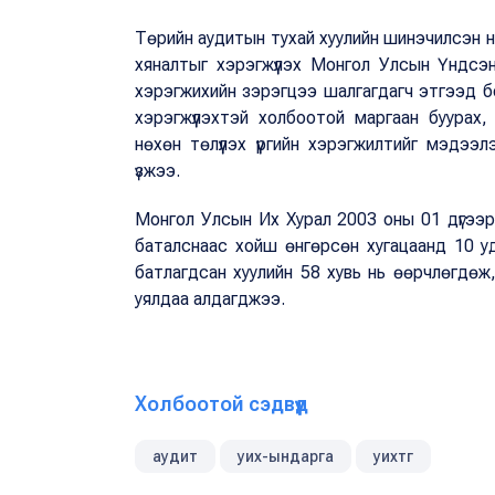
Төрийн аудитын тухай хуулийн шинэчилсэн на
хяналтыг хэрэгжүүлэх Монгол Улсын Үндсэ
хэрэгжихийн зэрэгцээ шалгагдагч этгээд бо
хэрэгжүүлэхтэй холбоотой маргаан буурах
нөхөн төлүүлэх үүргийн хэрэгжилтийг мэдэ
үзжээ.
Монгол Улсын Их Хурал 2003 оны 01 дүгээр
баталснаас хойш өнгөрсөн хугацаанд 10 у
батлагдсан хуулийн 58 хувь нь өөрчлөгдөж,
уялдаа алдагджээ.
Холбоотой сэдвүүд
аудит
уих-ындарга
уихтг