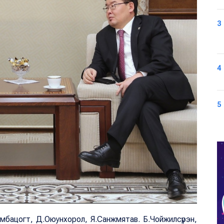
3
4
5
ямбацогт, Д.Оюунхорол, Я.Санжмятав. Б.Чойжилсүрэн,