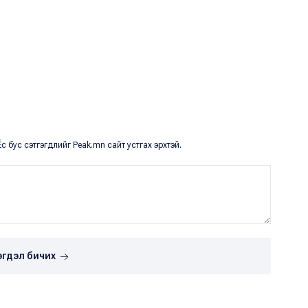
с бус сэтгэгдлийг Peak.mn сайт устгах эрхтэй.
эгдэл бичих