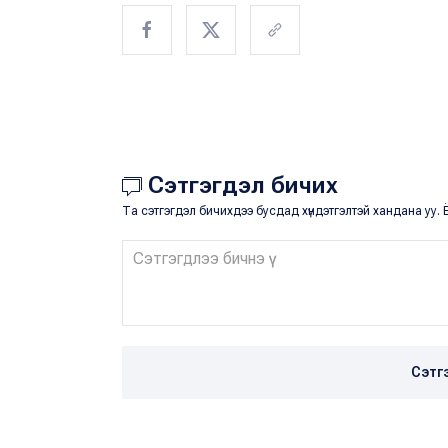
Сэтгэгдэл бичих
Та сэтгэгдэл бичихдээ бусдад хүндэтгэлтэй хандана уу. Ё
Сэтг