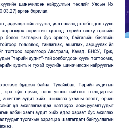
хуулийн шинэчилсэн найруулгын төслийг Улсын Их
.03.27) өргөн барилаа.
, өөрчлөлтийн агуулга, үзэл санаанд холбогдох хууль
 хэрэгжүүлэх зорилтын хүрээнд төрийн санхүү, төсвийн
вар болон татварын бус орлого, байгалийн баялгийн
ойгоор төлөвлөх, тайлагнах, ашиглах, зарцуулах үйл
ийг тогтоох зорилгоор Австрали, Канад, БНСУ, Гүрж,
удын “төрийн аудит”-тай холбогдсон хууль тогтоомж,
өрийн аудитын тухай хуулийн шинэчилсэн найруулгын
 хэсгээс бүрдсэн байна. Тухайлбал, Төрийн аудитын
лт, эрх зүйн орчин, олон улсын нийтлэг стандартыг
й, ашигтай аудит хийх, шинжлэх ухааны ололт, орчин
лийг үйл ажиллагаандаа нэвтрүүлэх зохицуулалтуудыг
агын албан хаагч аудит хийх үедээ хараат бус ажиллах
уулалтуудыг тусгахын зэрэгцээ шалгагдагч байгууллагын
йлжээ.