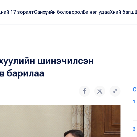
ний 17 зорилт
Санхүүгийн боловсрол
Би нэг удаа
Хүний багш
 хуулийн шинэчилсэн
өн барилаа
С
1
2