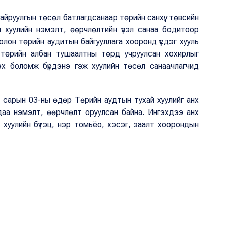
йруулгын төсөл батлагдсанаар төрийн санхүү, төвсийн
н хуулийн нэмэлт, өөрчлөлтийн үзэл санаа бодитоор
лон төрийн аудитын байгууллага хооронд үүсдэг хууль
, төрийн албан тушаалтны төрд учруулсан хохирлыг
элэх боломж бүрдэнэ гэж хуулийн төсөл санаачлагчид
 сарын 03-ны өдөр Төрийн аудтын тухай хуулийг анх
даа нэмэлт, өөрчлөлт оруулсан байна. Ингэхдээ анх
 хуулийн бүтэц, нэр томьёо, хэсэг, заалт хоорондын