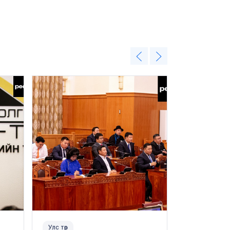
Улс төр
Нийгэм