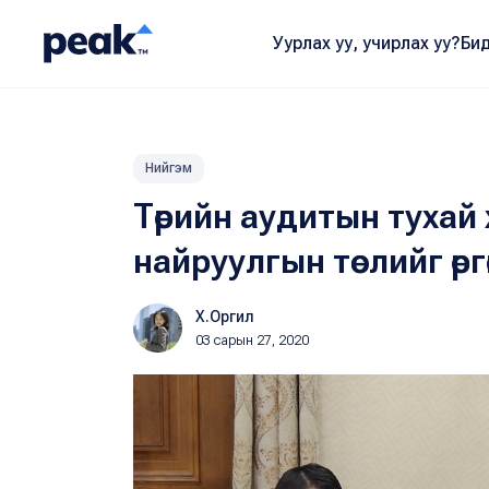
Уурлах уу, учирлах уу?
Бид
Нийгэм
Төрийн аудитын тухай
найруулгын төслийг өрг
Х.Оргил
03 сарын 27, 2020