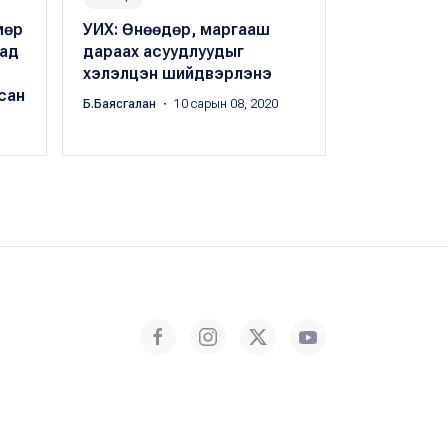
мөр
УИХ: Өнөөдөр, маргааш
Гадаадад э
тад
дараах асуудлуудыг
шаардлага
хэлэлцэн шийдвэрлэнэ
хүртэл сая
сан
дэмжлэг үзү
Б.Баясгалан
・ 10 сарын 08, 2020
Б.Баясгалан
・