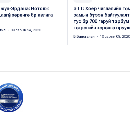
Оюун-Эрдэнэ: Нотолж
ЭТТ: Хоёр чиглэлийн тө
аагүй хөрөнгө бүр авлига
замын бүтээн байгуулал
тус бүр 700 гаруй тэрбум
төгрөгийн хөрөнгө оруул
ргил
・ 08 сарын 24, 2020
Б.Баясгалан
・ 10 сарын 08, 2020