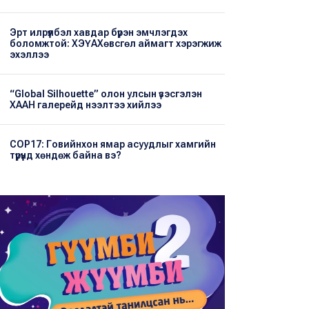
Эрт илрүүлбэл хавдар бүрэн эмчлэгдэх
боломжтой: ХЭҮА​Хөвсгөл аймагт хэрэгжиж
эхэллээ
“Global Silhouette” олон улсын үзэсгэлэн
ХААН галерейд нээлтээ хийлээ
COP17: Говийнхон ямар асуудлыг хамгийн
түрүүнд хөндөж байна вэ?