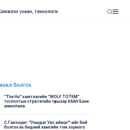
Шинжлэх ухаан, технологи
анал болгох
“The Hu" хамтлагийн “WOLF TOTEM”
тоглолтын стратегийн түншээр ХААН Банк
ажиллана
С.Ганзориг: "Уншдаг Увс аймаг"-ийг бий
болгох нь бидний хамгийн том зорилго