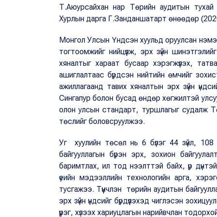
Т.Аюурсайхан нар Төрийн аудитын тухай 
Хурлын дарга Г.Занданшатарт өнөөдөр (2020
Монгол Улсын Үндсэн хуульд оруулсан нэмэлт
тогтоомжийг нийцүүлж, эрх зүйн шинэтгэлийг
хяналтыг хараат бусаар хэрэгжүүлэх, тат
ашиглалтаас бүрдсэн нийтийн өмчийг зохист
ажиллагаанд тавих хяналтын эрх зүйн үндс
Сингапур болон бусад өндөр хөгжилтэй улсу
олон улсын стандарт, туршлагыг судалж Т
төслийг боловсруулжээ.
Уг хуулийн төсөл нь 6 бүлэг 44 зүйл, 108
байгууллагын бүрэн эрх, зохион байгуула
баримтлах, ил тод нээлттэй байх, үр дүнтэ
үеийн мэдээллийн технологийн арга, хэрэгс
тусгажээ. Түүнчлэн төрийн аудитын байгуулл
эрх зүйн үндсийг бүрдүүлэхэд чиглэсэн зохиц
үүрэг, хүлээх хариуцлагын нарийвчлан тодорхо