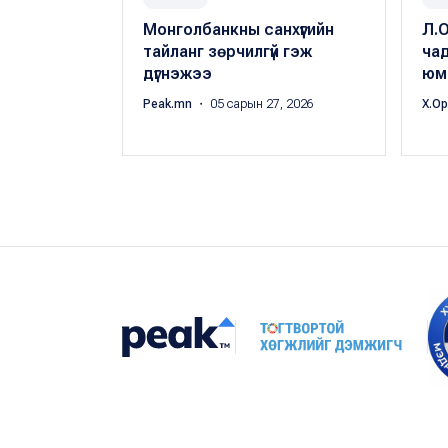
Монголбанкны санхүүгийн
Л.
тайланг зөрчилгүй гэж
чад
дүгнэжээ
юм
Peak.mn
・ 05 сарын 27, 2026
Х.О