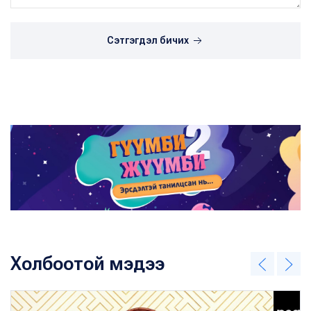
Сэтгэгдэл бичих
Холбоотой мэдээ