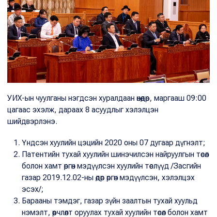
УИХ-ын чуулганы нэгдсэн хуралдаан өнөөдөр, маргааш 09:00
цагаас эхэлж, дараах 8 асуудлыг хэлэлцэн
шийдвэрлэнэ.
Үндсэн хуулийн цэцийн 2020 оны 07 дугаар дүгнэлт;
Патентийн тухай хуулийн шинэчилсэн найруулгын төсөл
болон хамт өргөн мэдүүлсэн хуулийн төслүүд /Засгийн
газар 2019.12.02-ны өдөр өргөн мэдүүлсэн, хэлэлцэх
эсэх/;
Барааны тэмдэг, газар зүйн заалтын тухай хуульд
нэмэлт, өөрчлөлт оруулах тухай хуулийн төсөл болон хамт