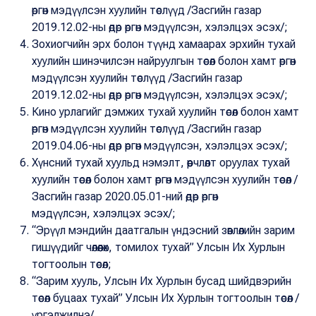
өргөн мэдүүлсэн хуулийн төслүүд /Засгийн газар
2019.12.02-ны өдөр өргөн мэдүүлсэн, хэлэлцэх эсэх/;
Зохиогчийн эрх болон түүнд хамаарах эрхийн тухай
хуулийн шинэчилсэн найруулгын төсөл болон хамт өргөн
мэдүүлсэн хуулийн төслүүд /Засгийн газар
2019.12.02-ны өдөр өргөн мэдүүлсэн, хэлэлцэх эсэх/;
Кино урлагийг дэмжих тухай хуулийн төсөл болон хамт
өргөн мэдүүлсэн хуулийн төслүүд /Засгийн газар
2019.04.06-ны өдөр өргөн мэдүүлсэн, хэлэлцэх эсэх/;
Хүнсний тухай хуульд нэмэлт, өөрчлөлт оруулах тухай
хуулийн төсөл болон хамт өргөн мэдүүлсэн хуулийн төсөл /
Засгийн газар 2020.05.01-ний өдөр өргөн
мэдүүлсэн, хэлэлцэх эсэх/;
“Эрүүл мэндийн даатгалын үндэсний зөвлөлийн зарим
гишүүдийг чөлөөлөх, томилох тухай” Улсын Их Хурлын
тогтоолын төсөл;
“Зарим хууль, Улсын Их Хурлын бусад шийдвэрийн
төсөл буцаах тухай” Улсын Их Хурлын тогтоолын төсөл /
үргэлжилнэ/.