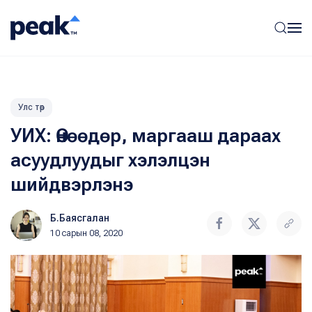
Улс төр
УИХ: Өнөөдөр, маргааш дараах
асуудлуудыг хэлэлцэн
шийдвэрлэнэ
Б.Баясгалан
10 сарын 08, 2020