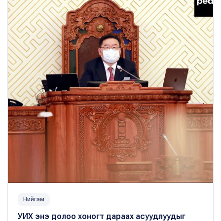
Нийгэм
УИХ энэ долоо хоногт дараах асуудлуудыг