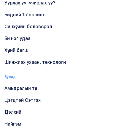
Уурлах уу, учирлах уу?
Бидний 17 зорилт
Санхүүгийн боловсрол
Би нэг удаа
Хүний багш
Шинжлэх ухаан, технологи
Бусад
Амьдралын түүх
Цэгцтэй Сэтгэх
Дэлхий
Нийгэм