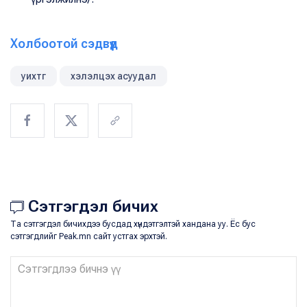
Холбоотой сэдвүүд
уихтг
хэлэлцэх асуудал
Сэтгэгдэл бичих
Та сэтгэгдэл бичихдээ бусдад хүндэтгэлтэй хандана уу. Ёс бус
сэтгэгдлийг Peak.mn сайт устгах эрхтэй.