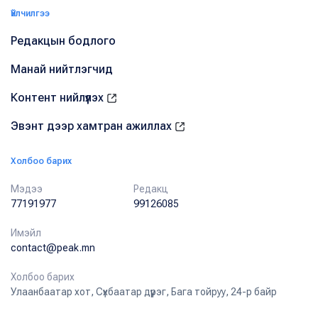
Үйлчилгээ
Редакцын бодлого
Манай нийтлэгчид
Контент нийлүүлэх
Эвэнт дээр хамтран ажиллах
Холбоо барих
Мэдээ
Редакц
77191977
99126085
Имэйл
contact@peak.mn
Холбоо барих
Улаанбаатар хот, Сүхбаатар дүүрэг, Бага тойруу, 24-р байр