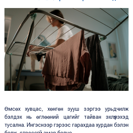
Өмсөх хувцас, хөнгөн зууш зэргээ урьдчилж
бэлдэх нь өглөөний цагийг тайван эхлүүлэхэд
тусална. Ингэснээр гэрээс гарахдаа хурдан бэлэн
болж, стрессгүй амар болно.