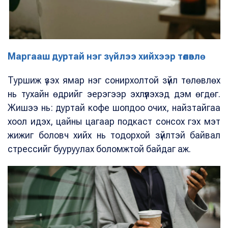
Маргааш дуртай нэг зүйлээ хийхээр төлөвлө
Туршиж үзэх ямар нэг сонирхолтой зүйл төлөвлөх
нь тухайн өдрийг эерэгээр эхлүүлэхэд дэм өгдөг.
Жишээ нь: дуртай кофе шопдоо очих, найзтайгаа
хоол идэх, цайны цагаар подкаст сонсох гэх мэт
жижиг боловч хийх нь тодорхой зүйлтэй байвал
стрессийг бууруулах боломжтой байдаг аж.