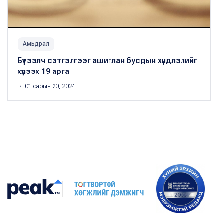
Амьдрал
Бүтээлч сэтгэлгээг ашиглан бусдын хүндлэлийг
хүлээх 19 арга
・ 01 сарын 20, 2024