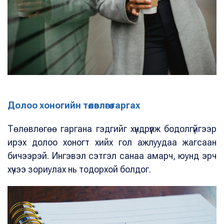
Долоо хоногийн төлөвлөгөө гаргах
Төлөвлөгөө гаргана гэдгийг хүндрүүлж бодолгүйгээр
ирэх долоо хоногт хийх гол ажлуудаа жагсаан
бичээрэй. Ингэвэл сэтгэл санаа амарч, юунд эрч
хүчээ зориулах нь тодорхой болдог.