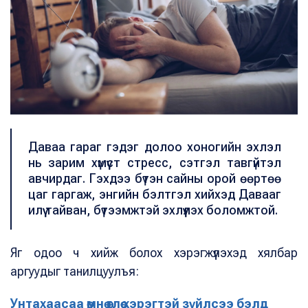
Даваа гараг гэдэг долоо хоногийн эхлэл
нь зарим хүмүүст стресс, сэтгэл тавгүйтэл
авчирдаг. Гэхдээ бүтэн сайны орой өөртөө
цаг гаргаж, энгийн бэлтгэл хийхэд Давааг
илүү тайван, бүтээмжтэй эхлүүлэх боломжтой.
Яг одоо ч хийж болох хэрэгжүүлэхэд хялбар
аргуудыг танилцуулъя:
Унтахаасаа өмнө өглөө хэрэгтэй зүйлсээ бэлд