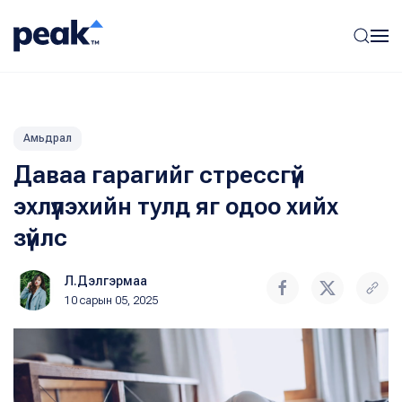
Амьдрал
Даваа гарагийг стрессгүй
эхлүүлэхийн тулд яг одоо хийх
зүйлс
Л.Дэлгэрмаа
10 сарын 05, 2025