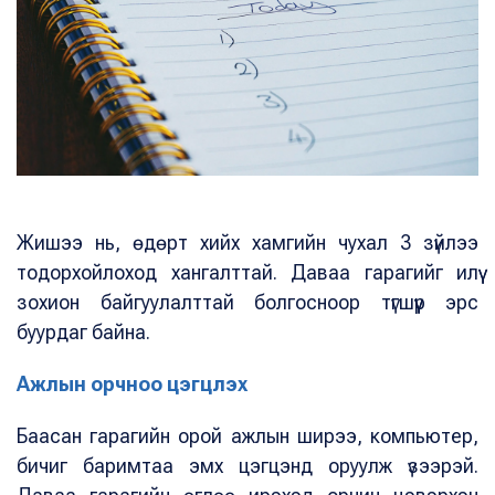
Жишээ нь, өдөрт хийх хамгийн чухал 3 зүйлээ
тодорхойлоход хангалттай. Даваа гарагийг илүү
зохион байгуулалттай болгосноор түгшүүр эрс
буурдаг байна.
Ажлын орчноо цэгцлэх
Баасан гарагийн орой ажлын ширээ, компьютер,
бичиг баримтаа эмх цэгцэнд оруулж үзээрэй.