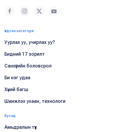
Үндсэн категори
Уурлах уу, учирлах уу?
Бидний 17 зорилт
Санхүүгийн боловсрол
Би нэг удаа
Хүний багш
Шинжлэх ухаан, технологи
Бусад
Амьдралын түүх