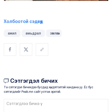
Холбоотой сэдвүүд
ажил
амьдрал
зөвлөгөө
Сэтгэгдэл бичих
Та сэтгэгдэл бичихдээ бусдад хүндэтгэлтэй хандана уу. Ёс бус
сэтгэгдлийг Peak.mn сайт устгах эрхтэй.