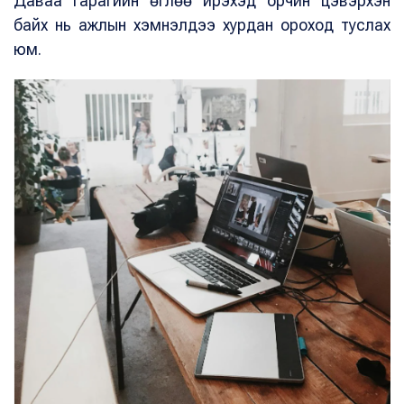
Даваа гарагийн өглөө ирэхэд орчин цэвэрхэн
байх нь ажлын хэмнэлдээ хурдан ороход туслах
юм.