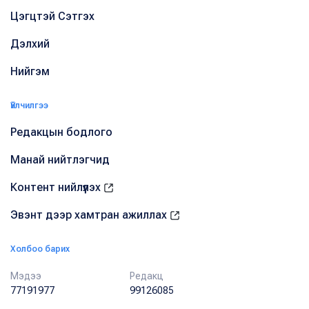
Цэгцтэй Сэтгэх
Дэлхий
Нийгэм
Үйлчилгээ
Редакцын бодлого
Манай нийтлэгчид
Контент нийлүүлэх
Эвэнт дээр хамтран ажиллах
Холбоо барих
Мэдээ
Редакц
77191977
99126085