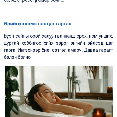
Өөрийгөө халамжлах цаг гаргах
Бүтэн сайны орой халуун ваннанд орох, ном унших,
дуртай хоббигоо хийх зэрэг энгийн зүйлсэд цаг
гарга. Ингэснээр бие, сэтгэл амарч, Даваа гарагт
бэлэн болно.