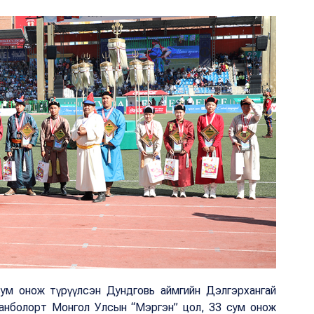
сум онож түрүүлсэн Дундговь аймгийн Дэлгэрхангай
атанболорт Монгол Улсын “Мэргэн” цол, 33 сум онож