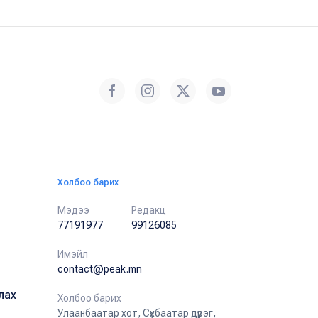
Холбоо барих
Мэдээ
Редакц
77191977
99126085
Имэйл
contact@peak.mn
лах
Холбоо барих
Улаанбаатар хот, Сүхбаатар дүүрэг,