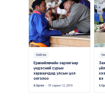
Нийгэм
Ни
Ерөнхийлөгчийн зарлигаар
Зах
үндэсний сурын
үйл
харваачдад улсын цол
хэ
олголоо
вэ
Х.Оргил
・ 07 сарын 12, 2019
Х.О