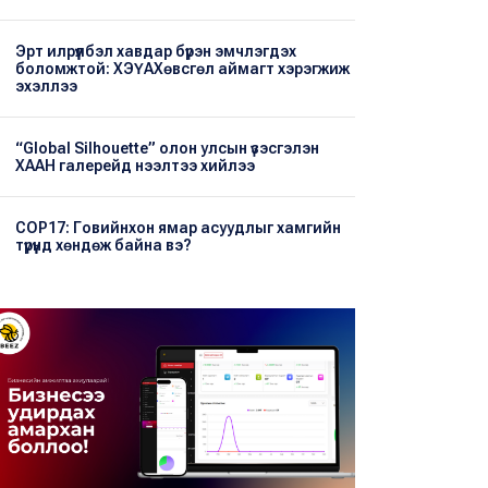
Эрт илрүүлбэл хавдар бүрэн эмчлэгдэх
боломжтой: ХЭҮА​Хөвсгөл аймагт хэрэгжиж
эхэллээ
“Global Silhouette” олон улсын үзэсгэлэн
ХААН галерейд нээлтээ хийлээ
COP17: Говийнхон ямар асуудлыг хамгийн
түрүүнд хөндөж байна вэ?