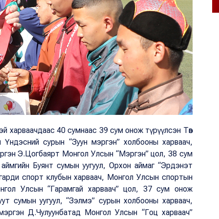
й харваачдаас 40 сумнаас 39 сум онож түрүүлсэн Төв
йн Үндэсний сурын “Зуун мэргэн” холбооны харваач,
ргэн Э.Цогбаярт Монгол Улсын “Мэргэн” цол, 38 сум
 аймгийн Буянт сумын уугуул, Орхон аймаг “Эрдэнэт
нгарди спорт клубын харваач, Монгол Улсын спортын
нгол Улсын “Гарамгай харваач” цол, 37 сум онож
уут сумын уугуул, “Зэлмэ” сурын холбооны харваач,
эргэн Д.Чулуунбатад Монгол Улсын “Гоц харваач”