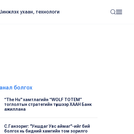
Шинжлэх ухаан, технологи
анал болгох
“The Hu" хамтлагийн “WOLF TOTEM”
тоглолтын стратегийн түншээр ХААН Банк
ажиллана
С.Ганзориг: "Уншдаг Увс аймаг"-ийг бий
болгох нь бидний хамгийн том зорилго