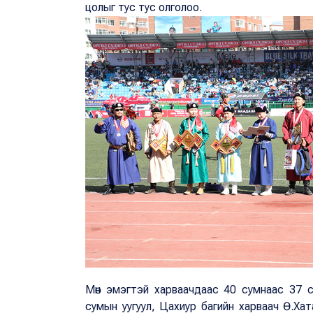
цолыг тус тус олголоо.
Мөн эмэгтэй харваачдаас 40 сумнаас 37 
сумын уугуул, Цахиур багийн харваач Ө.Х