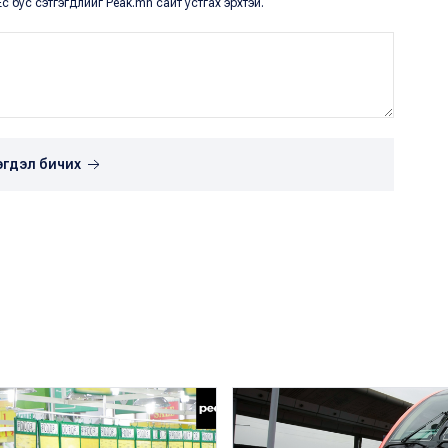
с бус сэтгэгдлийг Peak.mn сайт устгах эрхтэй.
эгдэл бичих