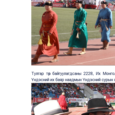
Тулгар төр байгуулагдсаны 2228, Их Монг
Үндэсний их баяр наадмын Үндэсний сурын 