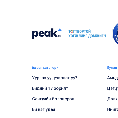
Үндсэн категори
Бусад
Уурлах уу, учирлах уу?
Амьдр
Бидний 17 зорилт
Цэгц
Санхүүгийн боловсрол
Дэлх
Би нэг удаа
Нийг