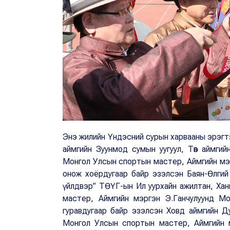
Энэ жилийн Үндэсний сурын харвааны эрэгтэ
аймгийн Зуунмод сумын уугуул, Төв аймги
Монгол Улсын спортын мастер, Аймгийн мэ
онож хоёрдугаар байр эзэлсэн Баян-Өлгий
үйлдвэр” ТӨҮГ-ын Ил уурхайн ажилтан, Ха
мастер, Аймгийн мэргэн Э.Ганчулуунд Мо
гуравдугаар байр эзэлсэн Ховд аймгийн Д
Монгол Улсын спортын мастер, Аймгийн м