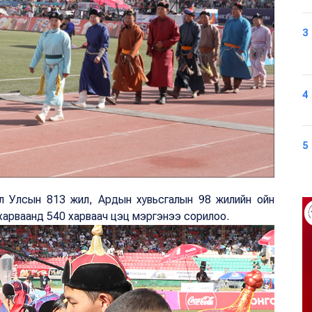
3
4
5
ол Улсын 813 жил, Ардын хувьсгалын 98 жилийн ойн
харваанд 540 харваач цэц мэргэнээ сорилоо.