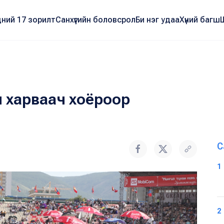
ний 17 зорилт
Санхүүгийн боловсрол
Би нэг удаа
Хүний багш
 харваач хоёроор
С
1
2