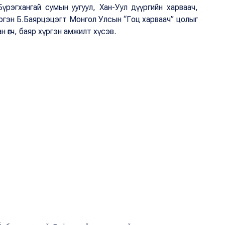
үрэгхангай сумын уугуул, Хан-Уул дүүргийн харваач,
гэн Б.Баярцэцэгт Монгол Улсын “Гоц харваач” цолыг
н өгч, баяр хүргэн амжилт хүсэв.