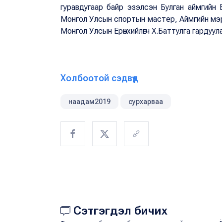
гуравдугаар байр эзэлсэн Булган аймгийн Б
Монгол Улсын спортын мастер, Аймгийн мэр
Монгол Улсын Ерөнхийлөгч Х.Баттулга гардуула
Холбоотой сэдвүүд
наадам2019
сурхарваа
Сэтгэгдэл бичих