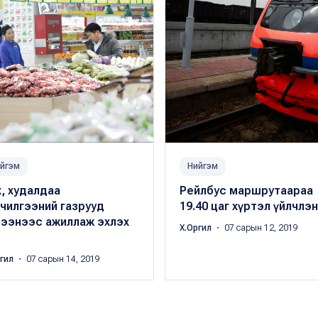
йгэм
Нийгэм
, худалдаа
Рейлбус маршрутаараа
чилгээний газрууд
19.40 цаг хүртэл үйлчлэ
зээнээс ажиллаж эхлэх
Х.Оргил
・ 07 сарын 12, 2019
ргил
・ 07 сарын 14, 2019