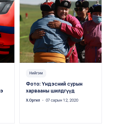
Нийгэм
Нийгэм
Фото: Үндэсний сурын
Наадмын н
нэ
харвааны шилдгүүд
чадаагүй 
зориулж "N
Х.Оргил
・ 07 сарын 12, 2020
шоу болно
Х.Оргил
・ 07 с