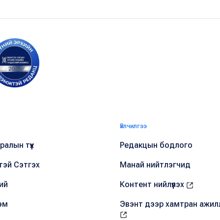
Үйлчилгээ
алын түүх
Редакцын бодлого
тэй Сэтгэх
Манай нийтлэгчид
ий
Контент нийлүүлэх
эм
Эвэнт дээр хамтран ажил