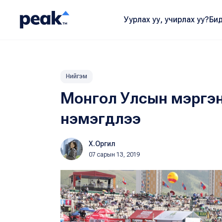
Уурлах уу, учирлах уу?
Бид
Нийгэм
Монгол Улсын мэргэн
нэмэгдлээ
Х.Оргил
07 сарын 13, 2019