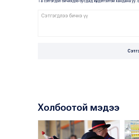
Та сэтгэгдэл бичихдээ бусдад хүндэтгэлтэй хандана уу. Ё
Сэтг
Холбоотой мэдээ