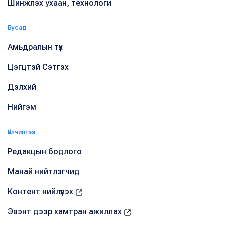
Шинжлэх ухаан, технологи
Бусад
Амьдралын түүх
Цэгцтэй Сэтгэх
Дэлхий
Нийгэм
Үйлчилгээ
Редакцын бодлого
Манай нийтлэгчид
Контент нийлүүлэх
Эвэнт дээр хамтран ажиллах