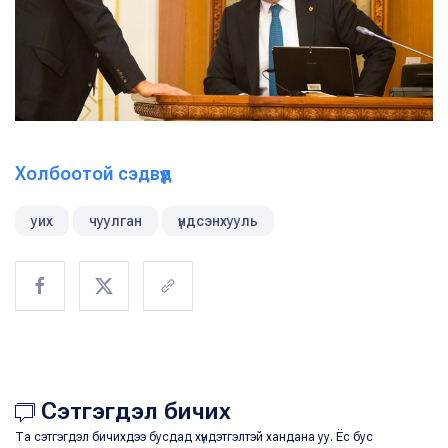
Холбоотой сэдвүүд
уих
чуулган
үндсэнхууль
Сэтгэгдэл бичих
Та сэтгэгдэл бичихдээ бусдад хүндэтгэлтэй хандана уу. Ёс бус