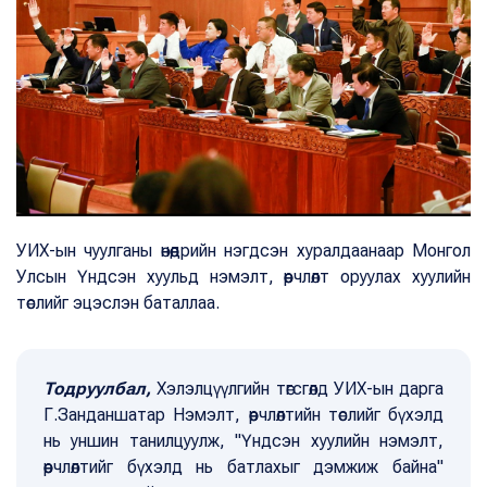
УИХ-ын чуулганы өнөөдрийн нэгдсэн хуралдаанаар Монгол
Улсын Үндсэн хуульд нэмэлт, өөрчлөлт оруулах хуулийн
төслийг эцэслэн баталлаа.
Тодруулбал,
Хэлэлцүүлгийн төгсгөлд УИХ-ын дарга
Г.Занданшатар Нэмэлт, өөрчлөлтийн төслийг бүхэлд
нь уншин танилцуулж, "Үндсэн хуулийн нэмэлт,
өөрчлөлтийг бүхэлд нь батлахыг дэмжиж байна"