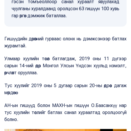
гэсэн томъёоллоор санал хураалт явуулахад
чуулганы хуралдаанд оролцсон 63 гишүүн 100 хувь
гар өргөн дэмжиж баталлаа.
Гишүүдийн дөрөвний гурваас олонх нь дэмжсэнээр батлах
журамтай.
Улмаар хуулийн төсөл батлагдаж, 2019 оны 11 дүгээр
сарын 14-ний өдөр Монгол Улсын Үндсэн хуульд нэмэлт,
өөрчлөлт орууллаа.
Тус хуулийг 2019 оны 5 дугаар сарын 20-ны өдрөөс дагаж
мөрдөнө.
АН-ын гишүүд болон МАХН-ын гишүүн О.Баасанхүү нар
тус хуулийн төслийг батлах санал хураалтад оролцоогүй
болно.