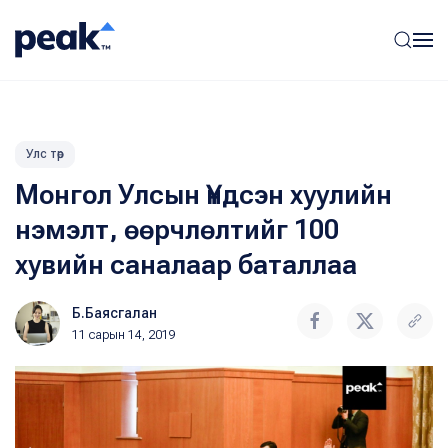
Улс төр
Монгол Улсын Үндсэн хуулийн
нэмэлт, өөрчлөлтийг 100
хувийн саналаар баталлаа
Б.Баясгалан
11 сарын 14, 2019