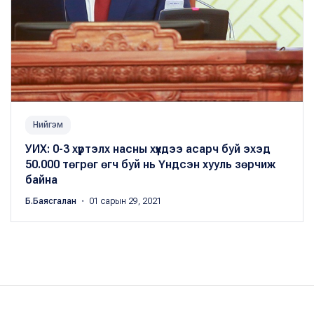
Нийгэм
УИХ: 0-3 хүртэлх насны хүүхдээ асарч буй эхэд
50.000 төгрөг өгч буй нь Үндсэн хууль зөрчиж
байна
Б.Баясгалан
・ 01 сарын 29, 2021