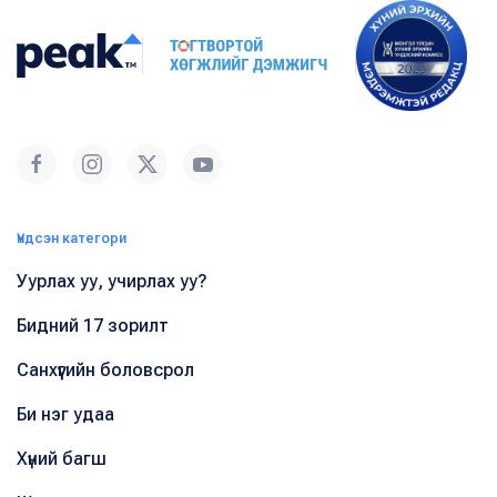
Үндсэн категори
Уурлах уу, учирлах уу?
Бидний 17 зорилт
Санхүүгийн боловсрол
Би нэг удаа
Хүний багш