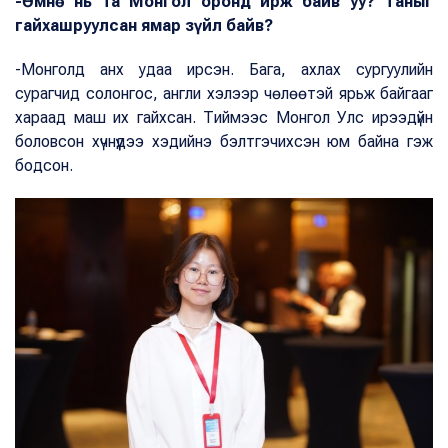
-Өмнө нь та Монгол оронд ирж байв уу? Таныг
гайхашруулсан ямар зүйл байв?
-Монголд анх удаа ирсэн. Бага, ахлах сургуулийн
сурагчид солонгос, англи хэлээр чөлөөтэй ярьж байгааг
хараад маш их гайхсан. Тиймээс Монгол Улс ирээдүйн
боловсон хүчнүүдээ хэдийнэ бэлтгэчихсэн юм байна гэж
бодсон.