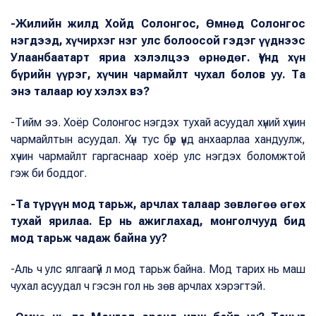
-Жилийн жилд Хойд Солонгос, Өмнөд Солонгос
нэгдээд, хүчирхэг нэг улс болоосой гэдэг үүднээс
Улаанбаатарт яриа хэлэлцээ өрнөдөг. Үүнд хүн
бүрийн үүрэг, хүчин чармайлт чухал болов уу. Та
энэ талаар юу хэлэх вэ?
-Тийм ээ. Хоёр Солонгос нэгдэх тухай асуудал хүний хүчин
чармайлтын асуудал. Хүн тус бүр үүнд анхаарлаа хандуулж,
хүчин чармайлт гаргаснаар хоёр улс нэгдэх боломжтой
гэж би боддог.
-Та түрүүн мод тарьж, арчлах талаар зөвлөгөө өгөх
тухай ярилаа. Ер нь ажиглахад, монголчууд бид
мод тарьж чадаж байна уу?
-Аль ч улс ялгаагүй л мод тарьж байна. Мод тарих нь маш
чухал асуудал ч гэсэн гол нь зөв арчлах хэрэгтэй.