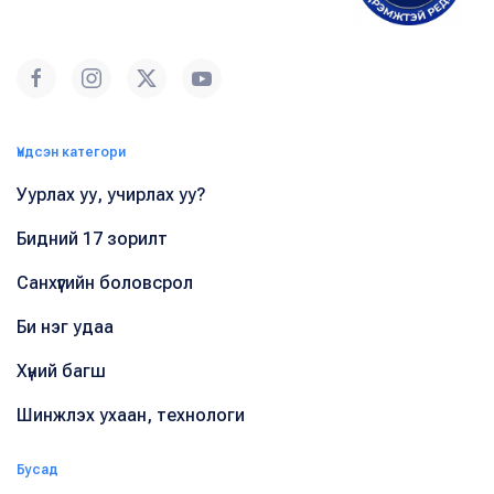
Үндсэн категори
Уурлах уу, учирлах уу?
Бидний 17 зорилт
Санхүүгийн боловсрол
Би нэг удаа
Хүний багш
Шинжлэх ухаан, технологи
Бусад