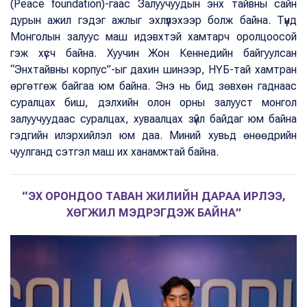
(Peace foundation)-гаас Залуучуудын энх тайвны сайн
дурын ажил гэдэг ажлыг эхлүүлэхээр болж байна. Түүнд
Монголын залуус маш идэвхтэй хамтарч оролцоосой
гэж хүсч байна. Хуучин Жон Кеннедийн байгуулсан
“Энхтайвны корпус”-ыг дахин шинээр, НҮБ-тай хамтран
өргөтгөж байгаа юм байна. Энэ нь бид зөвхөн гаднаас
суралцах биш, дэлхийн олон орны залууст монгол
залуучуудаас суралцах, хуваалцах зүйл байдаг юм байна
гэдгийн илэрхийлэл юм даа. Миний хувьд өнөөдрийн
чуулганд сэтгэл маш их ханамжтай байна.
“ЭХ ОРОНДОО ТАВАН ЖИЛИЙН ДАРАА ИРЛЭЭ,
ХӨГЖИЛ МЭДРЭГДЭЖ БАЙНА”