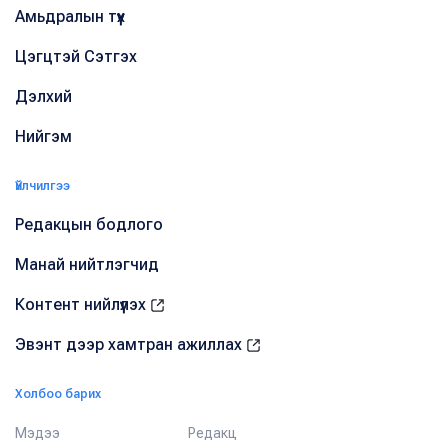
Амьдралын түүх
Цэгцтэй Сэтгэх
Дэлхий
Нийгэм
Үйлчилгээ
Редакцын бодлого
Манай нийтлэгчид
Контент нийлүүлэх
Эвэнт дээр хамтран ажиллах
Холбоо барих
Мэдээ
Редакц