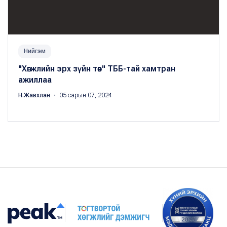
Нийгэм
"Хөгжлийн эрх зүйн төв" ТББ-тай хамтран
ажиллаа
Н.Жавхлан
・ 05 сарын 07, 2024