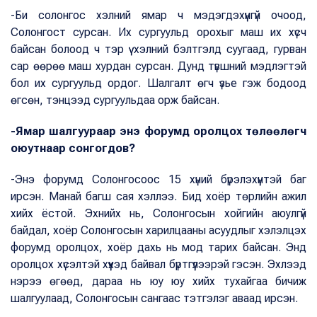
-Би солонгос хэлний ямар ч мэдэгдэхүүнгүй очоод,
Солонгост сурсан. Их сургуульд орохыг маш их хүсч
байсан болоод ч тэр үү хэлний бэлтгэлд суугаад, гурван
сар өөрөө маш хурдан сурсан. Дунд түвшний мэдлэгтэй
бол их сургуульд ордог. Шалгалт өгч үзье гэж бодоод
өгсөн, тэнцээд сургуульдаа орж байсан.
-Ямар шалгуураар энэ форумд оролцох төлөөлөгч
оюутнаар сонгогдов?
-Энэ форумд Солонгосоос 15 хүний бүрэлэхүүнтэй баг
ирсэн. Манай багш сая хэллээ. Бид хоёр төрлийн ажил
хийх ёстой. Эхнийх нь, Солонгосын хойгийн аюулгүй
байдал, хоёр Солонгосын харилцааны асуудлыг хэлэлцэх
форумд оролцох, хоёр дахь нь мод тарих байсан. Энд
оролцох хүсэлтэй хүүхэд байвал бүртгүүлээрэй гэсэн. Эхлээд
нэрээ өгөөд, дараа нь юу юу хийх тухайгаа бичиж
шалгуулаад, Солонгосын сангаас тэтгэлэг аваад ирсэн.