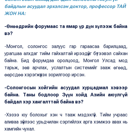
байдлын асуудал эрхэлсэн доктор, профессор ТАЙ
ЖОН НА:
-Өнөөдрийн форумаас та ямар үр дүн хүлээж байна
вэ?
-Монгол, солонгос залуус гар гараасаа барилцаад,
урагшаа алхдаг тийм гайхалтай ирээдүйг бүтээвэл сайхан
байна. Бид форумдаа оролцоод, Монгол Улсад мод
тарьж, зөв арчлах, услалтын системийг зааж өгөөд,
өөрсдөө хэрэгжүүлэх зорилгоор ирсэн.
-Солонгосын хойгийн асуудал хурцадмал хэвээр
байна. Таны бодлоор Зүүн хойд Азийн аюулгүй
байдал хэр хангалттай байна вэ?
-Хэзээ юу болохыг хэн ч тааж мэдэхгүй. Тийм учраас
аливаа зүйлээс урьдчилан сэргийлэх арга хэмжээ авах нь
хамгийн чухал.