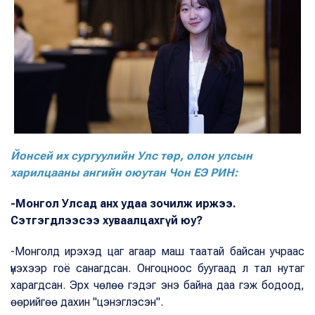
Йонсей их сургуулийн Улс төр, олон улсын
харилцааны ангийн оюутан Чон ЕЭ РИН:
-Монгол Улсад анх удаа зочилж иржээ.
Сэтгэгдлээсээ хуваалцахгүй юу?
-Монголд ирэхэд цаг агаар маш таатай байсан учраас
үнэхээр гоё санагдсан. Онгоцноос буугаад л тал нутаг
харагдсан. Эрх чөлөө гэдэг энэ байна даа гэж бодоод,
өөрийгөө дахин "цэнэглэсэн".