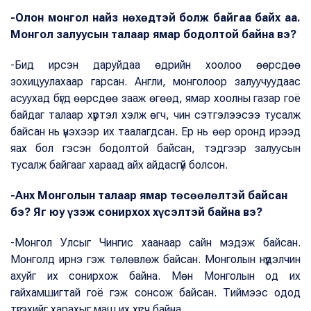
-Олон монгол найз нөхөдтэй болж байгаа байх аа.
Монгол залуусын талаар ямар бодолтой байна вэ?
-Бид ирсэн даруйдаа өдрийн хоолоо өөрсдөө
зохицуулахаар гарсан. Англи, монголоор залуучуудаас
асуухад бүгд өөрсдөө зааж өгөөд, ямар хоолны газар гоё
байдаг талаар хүртэл хэлж өгч, чин сэтгэлээсээ тусалж
байсан нь үнэхээр их таалагдсан. Ер нь өөр оронд ирээд
яах бол гэсэн бодолтой байсан, тэдгээр залуусын
тусалж байгааг хараад айх айдасгүй болсон.
-Анх Монголын талаар ямар төсөөлөлтэй байсан
бэ? Яг юу үзэж сонирхох хүсэлтэй байна вэ?
-Монгол Улсыг Чингис хаанаар сайн мэдэж байсан.
Монголд ирнэ гэж төлөвлөж байсан. Монголын нүүдэлчин
ахуйг их сонирхож байна. Мөн Монголын од их
гайхамшигтай гоё гэж сонсож байсан. Тиймээс одод
түгэхийг харахыг маш их хүсч байна.