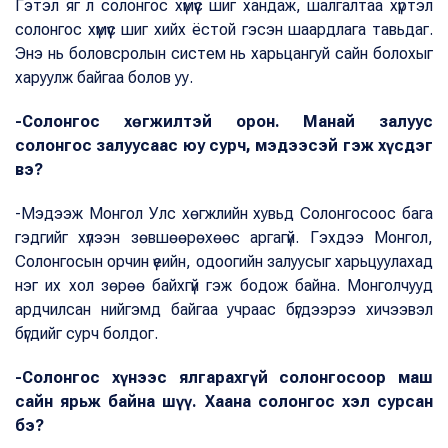
Гэтэл яг л солонгос хүмүүс шиг хандаж, шалгалтаа хүртэл
солонгос хүмүүс шиг хийх ёстой гэсэн шаардлага тавьдаг.
Энэ нь боловсролын систем нь харьцангуй сайн болохыг
харуулж байгаа болов уу.
-Солонгос хөгжилтэй орон. Манай залуус
солонгос залуусаас юу сурч, мэдээсэй гэж хүсдэг
вэ?
-Мэдээж Монгол Улс хөгжлийн хувьд Солонгосоос бага
гэдгийг хүлээн зөвшөөрөхөөс аргагүй. Гэхдээ Монгол,
Солонгосын орчин үеийн, одоогийн залуусыг харьцуулахад
нэг их хол зөрөө байхгүй гэж бодож байна. Монголчууд
ардчилсан нийгэмд байгаа учраас бүгдээрээ хичээвэл
бүгдийг сурч болдог.
-Солонгос хүнээс ялгарахгүй солонгосоор маш
сайн ярьж байна шүү. Хаана солонгос хэл сурсан
бэ?