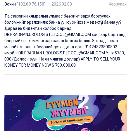
Зочин
[102.89.76.158] ・ 2026.02.08
Хариулах
Та санхүүгийн хямралын улмаас бөөрийг зарж борлуулах
боломжийг эрэлхийлж байна уу, юу хийхээ мэдэхгүй байна уу?
Дараа нь бидэнтэй холбоо бариад
DR.PRADHAN.UROLOGIST.LT.COL@GMAIL.COM хаягаар бид танд
бөөрнийх нь хэмжээгээр санал болгох болно. Яагаад гэвэл
манай эмнэлэгт бөөрний дутагдалд орж, 91424323800802.
имэйл: DR.PRADHAN.UROLOGIST.LT.COL@GMAIL.COM Yнэ: $780,
000 (Долоон зуун, Наян мянган доллар) APPLY TO SELL YOUR
KIDNEY FOR MONEY NOW $ 780,000.00