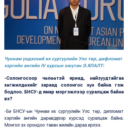
Чуннам үндэсний их сургуулийн Улс төр, дифломат
хэргийн ангийн IV курсын оюутан Э.ЯЛАЛТ:
-Солонгосоор чөлөөтэй яриад, найзуудтайгаа
хөгжилдөхийг хараад солонгос хүн байна гэж
бодлоо. БНСУ-д ямар мэргэжлээр суралцаж байна
вэ?
-Би БНСУ-ын Чуннам их сургуулийн Улс төр, дипломат
хэргийн ангийн дөрөвдүгээр курсэд суралцаж байна.
Монгол эх орондоо таван жилийн дараа ирлээ.