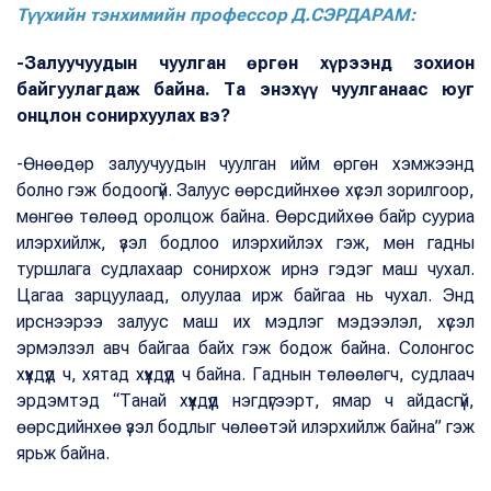
Түүхийн тэнхимийн профессор Д.СЭРДАРАМ:
-Залуучуудын чуулган өргөн хүрээнд зохион
байгуулагдаж байна. Та энэхүү чуулганаас юуг
онцлон сонирхуулах вэ?
-Өнөөдөр залуучуудын чуулган ийм өргөн хэмжээнд
болно гэж бодоогүй. Залуус өөрсдийнхөө хүсэл зорилгоор,
мөнгөө төлөөд оролцож байна. Өөрсдийхөө байр сууриа
илэрхийлж, үзэл бодлоо илэрхийлэх гэж, мөн гадны
туршлага судлахаар сонирхож ирнэ гэдэг маш чухал.
Цагаа зарцуулаад, олуулаа ирж байгаа нь чухал. Энд
ирснээрээ залуус маш их мэдлэг мэдээлэл, хүсэл
эрмэлзэл авч байгаа байх гэж бодож байна. Солонгос
хүүхдүүд ч, хятад хүүхдүүд ч байна. Гаднын төлөөлөгч, судлаач
эрдэмтэд “Танай хүүхдүүд нэгдүгээрт, ямар ч айдасгүй,
өөрсдийнхөө үзэл бодлыг чөлөөтэй илэрхийлж байна” гэж
ярьж байна.