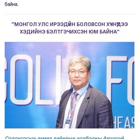
байна.
“МОНГОЛ УЛС ИРЭЭДҮЙН БОЛОВСОН ХҮЧНҮҮДЭЭ
ХЭДИЙНЭ БЭЛТГЭЧИХСЭН ЮМ БАЙНА”
Солонгосын ахмад дайчдын холбооны Аюулгүй