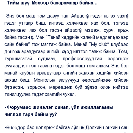
-Тийм шүү. Үнэхээр бахархмаар байна...
-Энэ бол маш том давуу тал. Айдасгүй гэдэг нь эх захгүй
гэдэг утгаар биш, ингээд хэлчихвэл яах бол, тэгээд
хэлчихвэл яах бол гэсэн айдасгүй мэдэж, сурч, ярьж
байна гэсэн үг. Мөн “Танай хүүхдүүдийн хэлний мэдлэг үнэхээр
сайн байна” гэж магтаж байна. Манай “My club” клубээс
дөнгөж аравдугаар ангийн хүүхэд илтгэл тавьж байна. Том,
туршлагатай судлаач, профессоруудтай зэрэгцэж
суугаад илтгэл тавина гэдэг бол маш том алхам. Энэ бол
манай клубын аравдугаар ангийн жаахан хүүхдийн хийсэн
алхам биш, Монголын залуучууд өөрсдийнхөө хийсэн
бүтээсэн, зорьсон, мөрөөдөж буй зүйлээ олон нийтэд
танилцуулна гэдэг хамгийн чухал.
-Форумаас шинэлэг санал, үйл ажиллагааны
чиглэл гарч байна уу?
-Өнөөдөр бас нэг ярьж байгаа зүйл нь Дэлхийн энхийн сан