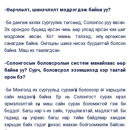
-Өөрчлөлт, шинэчлэлт мэдрэгдэж байна уу?
-Би дөнгөж ахлах сургуулиа төгсөөд, Солонгос руу явсан.
Эх орондоо буцаад ирсэн чинь өөр улсад ирсэн юм шиг
мэдрэмж авсан. Хот маань тэлээд, илүү өргөжсөн
санагдаж байна. Онгоцны шинэ нисэх буудалтай болсон
байна. Маш их таалагдсан.
-Солонгосын боловсролын систем манайхаас өөр
байна уу? Сурч, боловсрол эзэмшихэд хэр таатай
орон бэ?
-Би Монголд их сургуульд сураагүй болохоор яг харьцулж
сайн мэдэхгүй байна. Ер нь Солонгост сурах хүсэл
эрмэлзэлтэй хүн маш сайн сурах боломжтой гэж би
боддог. Багш нар ч их сайн, туршлагатай, мэдлэгтэй. Би
гадаад хүн учраас багш нар тийм байдлаар хандаж
харьцах байх гэдэг үүднээс жаахан болгоомжилж байсан.