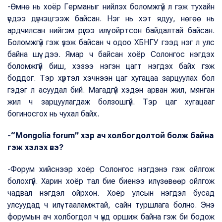
-Өмнө нь хоёр Германыг нийлэх боломжгүй л гэж тухайн
үедээ дүгнэцгээж байсан. Нэг нь хэт ядуу, нөгөө нь
ардчилсан нийгэм рүүгээ илүү ойртсон байдалтай байсан.
Боломжгүй гэж үзэж байсан ч одоо ХБНГУ гээд нэг л улс
байна шүү дээ. Ямар ч байсан хоёр Солонгос нэгдэх
боломжгүй биш, хэзээ нэгэн цагт нэгдэх байх гэж
боддог. Тэр хүртэл хэчнээн цаг хугацаа зарцуулах бол
гэдэг л асуудал бий. Магадгүй хэдэн арван жил, мянган
жил ч зарцуулагдаж болзошгүй. Тэр цаг хугацааг
богиносгох нь чухал байх.
-“Mongolia forum” хэр ач холбогдолтой болж байна
гэж хэлэх вэ?
-Форум хийснээр хоёр Солонгос нэгдэнэ гэж ойлгож
болохгүй. Харин хоёр тал бие биенээ илүү зөвөөр ойлгож
чадвал нэгдэл ойрхон. Хоёр улсын нэгдэл бусад
улсуудад ч илүү тааламжтай, сайн туршлага болно. Энэ
форумын ач холбогдол ч үүнд оршиж байна гэж би бодож