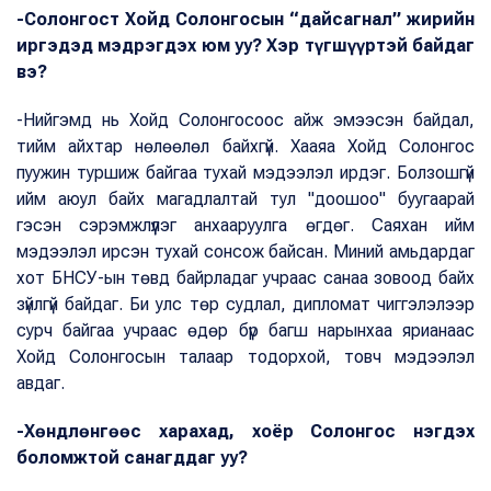
-Солонгост Хойд Солонгосын “дайсагнал” жирийн
иргэдэд мэдрэгдэх юм уу? Хэр түгшүүртэй байдаг
вэ?
-Нийгэмд нь Хойд Солонгосоос айж эмээсэн байдал,
тийм айхтар нөлөөлөл байхгүй. Хааяа Хойд Солонгос
пуужин туршиж байгаа тухай мэдээлэл ирдэг. Болзошгүй
ийм аюул байх магадлалтай тул "доошоо" буугаарай
гэсэн сэрэмжлүүлэг анхааруулга өгдөг. Саяхан ийм
мэдээлэл ирсэн тухай сонсож байсан. Миний амьдардаг
хот БНСУ-ын төвд байрладаг учраас санаа зовоод байх
зүйлгүй байдаг. Би улс төр судлал, дипломат чиггэлэлээр
сурч байгаа учраас өдөр бүр багш нарынхаа ярианаас
Хойд Солонгосын талаар тодорхой, товч мэдээлэл
авдаг.
-Хөндлөнгөөс харахад, хоёр Солонгос нэгдэх
боломжтой санагддаг уу?