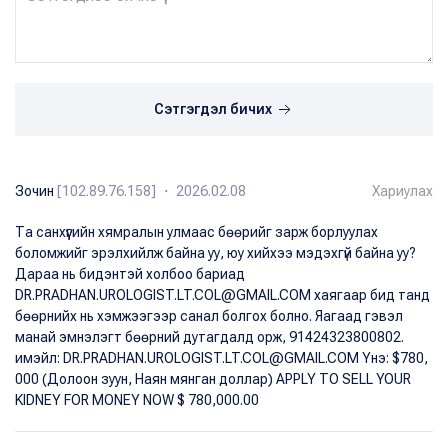
Сэтгэгдэл бичих
Зочин
[102.89.76.158] ・ 2026.02.08
Хариулах
Та санхүүгийн хямралын улмаас бөөрийг зарж борлуулах
боломжийг эрэлхийлж байна уу, юу хийхээ мэдэхгүй байна уу?
Дараа нь бидэнтэй холбоо бариад
DR.PRADHAN.UROLOGIST.LT.COL@GMAIL.COM хаягаар бид танд
бөөрнийх нь хэмжээгээр санал болгох болно. Яагаад гэвэл
манай эмнэлэгт бөөрний дутагдалд орж, 91424323800802.
имэйл: DR.PRADHAN.UROLOGIST.LT.COL@GMAIL.COM Yнэ: $780,
000 (Долоон зуун, Наян мянган доллар) APPLY TO SELL YOUR
KIDNEY FOR MONEY NOW $ 780,000.00