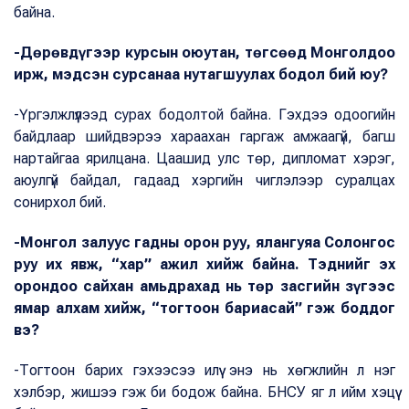
байна.
-Дөрөвдүгээр курсын оюутан, төгсөөд Монголдоо
ирж, мэдсэн сурсанаа нутагшуулах бодол бий юу?
-Үргэлжлүүлээд сурах бодолтой байна. Гэхдээ одоогийн
байдлаар шийдвэрээ хараахан гаргаж амжаагүй, багш
нартайгаа ярилцана. Цаашид улс төр, дипломат хэрэг,
аюулгүй байдал, гадаад хэргийн чиглэлээр суралцах
сонирхол бий.
-Монгол залуус гадны орон руу, ялангуяа Солонгос
руу их явж, “хар” ажил хийж байна. Тэднийг эх
орондоо сайхан амьдрахад нь төр засгийн зүгээс
ямар алхам хийж, “тогтоон бариасай” гэж боддог
вэ?
-Тогтоон барих гэхээсээ илүү энэ нь хөгжлийн л нэг
хэлбэр, жишээ гэж би бодож байна. БНСУ яг л ийм хэцүү