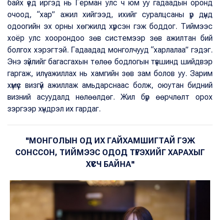
байх үед иргэд нь Герман улс ч юм уу гадаадын оронд
очоод, “хар” ажил хийгээд, ихийг суралцсаны үр дүнд
одоогийн эх орны хөгжилд хүрсэн гэж боддог. Тиймээс
хоёр улс хоорондоо зөв системээр зөв ажилтан бий
болгох хэрэгтэй. Гадаадад монголчууд “харлалаа” гэдэг.
Энэ зүйлийг багасгахын төлөө бодлогын түвшинд шийдвэр
гаргаж, илүү ажиллах нь хамгийн зөв зам болов уу. Зарим
хүмүүс визгүй ажиллаж амьдарснаас болж, оюутан бидний
визний асуудалд нөлөөлдөг. Жил бүр өөрчлөлт орох
зэргээр хүндрэл их гардаг.
"МОНГОЛЫН ОД ИХ ГАЙХАМШИГТАЙ ГЭЖ
СОНССОН, ТИЙМЭЭС ОДОД ТҮГЭХИЙГ ХАРАХЫГ
ХҮСЧ БАЙНА"