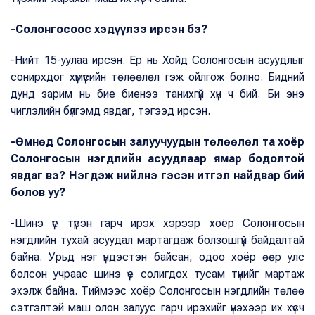
-Солонгосоос хэдүүлээ ирсэн бэ?
-Нийт 15-уулаа ирсэн. Ер нь Хойд Солонгосын асуудлыг
сонирхдог хүмүүсийн төлөөлөл гэж ойлгож болно. Бидний
дунд зарим нь бие биенээ танихгүй хүн ч бий. Би энэ
чиглэлийн бүлгэмд явдаг, тэгээд ирсэн.
-Өмнөд Солонгосын залуучуудын төлөөлөл та хоёр
Солонгосын нэгдлийн асуудлаар ямар бодолтой
явдаг вэ? Нэгдэж нийлнэ гэсэн итгэл найдвар бий
болов уу?
-Шинэ үе түрэн гарч ирэх хэрээр хоёр Солонгосын
нэгдлийн тухай асуудал мартагдаж болзошгүй байдалтай
байна. Урьд нэг үндэстэн байсан, одоо хоёр өөр улс
болсон учраас шинэ үе солигдох тусам түүнийг мартаж
эхэлж байна. Тиймээс хоёр Солонгосын нэгдлийн төлөө
сэтгэлтэй маш олон залуус гарч ирэхийг үнэхээр их хүсч