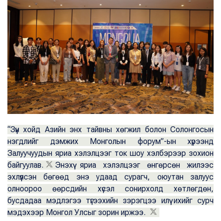
“Зүүн хойд Азийн энх тайвны хөгжил болон Солонгосын
нэгдлийг дэмжих Монголын форум”-ын хүрээнд
Залуучуудын яриа хэлэлцээг ток шоу хэлбэрээр зохион
байгуулав.
Энэхүү яриа хэлэлцээг өнгөрсөн жилээс
эхлүүлсэн бөгөөд энэ удаад сурагч, оюутан залуус
олноороо өөрсдийн хүсэл сонирхолд хөтлөгдөн,
бусдадаа мэдлэгээ түгээхийн зэрэгцээ илүү ихийг сурч
мэдэхээр Монгол Улсыг зорин иржээ.