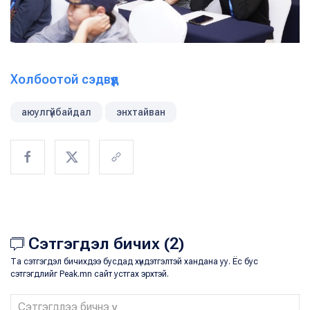
Холбоотой сэдвүүд
аюулгүйбайдал
энхтайван
Сэтгэгдэл бичих (2)
Та сэтгэгдэл бичихдээ бусдад хүндэтгэлтэй хандана уу. Ёс бус
сэтгэгдлийг Peak.mn сайт устгах эрхтэй.