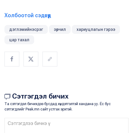
Холбоотой сэдвүүд
дэглэмийнэсрэг
зөрчил
хариуцлагын гэрээ
цар тахал
Сэтгэгдэл бичих
Та сэтгэгдэл бичихдээ бусдад хүндэтгэлтэй хандана уу. Ёс бус
сэтгэгдлийг Peak.mn сайт устгах эрхтэй.