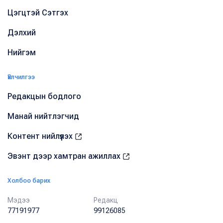
Цэгцтэй Сэтгэх
Дэлхий
Нийгэм
Үйлчилгээ
Редакцын бодлого
Манай нийтлэгчид
Контент нийлүүлэх
Эвэнт дээр хамтран ажиллах
Холбоо барих
Мэдээ
Редакц
77191977
99126085