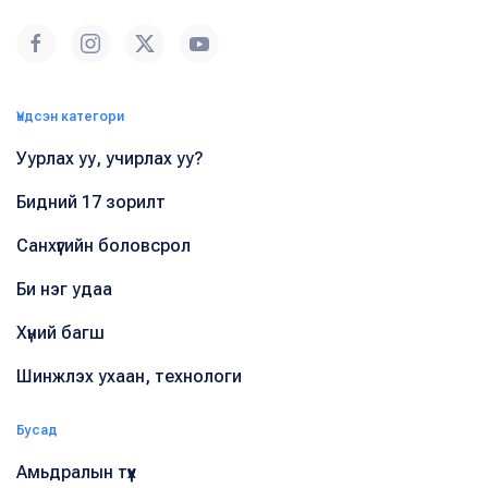
Үндсэн категори
Уурлах уу, учирлах уу?
Бидний 17 зорилт
Санхүүгийн боловсрол
Би нэг удаа
Хүний багш
Шинжлэх ухаан, технологи
Бусад
Амьдралын түүх