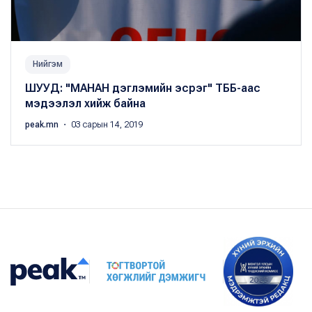
Нийгэм
ШУУД: "МАНАН дэглэмийн эсрэг" ТББ-аас
мэдээлэл хийж байна
peak.mn
・ 03 сарын 14, 2019