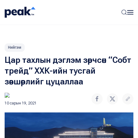
Нийгэм
Цар тахлын дэглэм зөрчсөн “Собт
трейд” ХХК-ийн тусгай
зөвшөөрлийг цуцаллаа
10 сарын 19, 2021