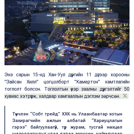
Энэ сарын 15-нд Хан-Уул дүүргийн 11 дүгээр хорооны
"Зайсан Хилл" цогцолборт "Камертон" хамтлагийн
тоглолт болсон. Т
оглолтын үеэр заалны дүүргэлтийг 50
хувиас хэтрүүлж, халдвар хамгааллын дэглэм зөрчсөн.
Түүнчлэн “Собт трейд” ХХК нь Улаанбаатар хотын
Захирагчийн ажлын албатай “Хариуцлагын
гэрээ” байгуулаагүй, түр журам, тусгай нөхцөл
шаардлагуудыг удаа дараа зөрчсөн, наймдугаар