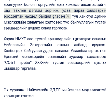
арилгуулах болон торгуулийн арга хэмжээ авсан хэдий ч
цар тахлын дэглэм зөрчиж, удаа дараа халдварын
эрсдэлтэй нөхцөл байдал үүсгэсэн
тул Хан-Уул дүүргийн
Мэргэжлийн хяналтын хэлтсээс тус байгууллагын тусгай
зөвшөөрлийг цуцлах санал гаргасан.
Харин НМХГ-аас тусгай зөвшөөрлийг түдгэлзүүлэх саналыг
Нийслэлийн Захирагчийн ажлын албанд ирүүлжээ.
Холбогдох байгууллагуудын саналыг Улаанбаатар хотын
Ерөнхий менежерийн зөвлөлийн хурлаар хэлэлцээд
"СОБТ трейд" ХХК-ийн тусгай зөвшөөрлийг цуцлах
шийдвэр гаргалаа.
Эх сурвалж: Нийслэлийн ЗДТГ-ын Хэвлэл мэдээлэлтэй
харилцах хэлтэс