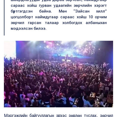
сараас хойш гурван удаагийн зөрчлийн хэрэгт
бүртгэгдсэн байна. Мөн “Зайсан хилл”
цогцолборт наймдугаар сараас хойш 10 орчим
зөрчил гарсан талаар холбогдох албаныхан
мэдээлсэн билээ.
Мэргэжлийн байгууллагын зүгээс зөвлөн туслах, зөрчил