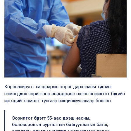
Коронавируст халдварын эсрэг дархлааны түвшинг
нэмэгдүүлэх зорилгоор өнөөдрөөс эхлэн зорилтот бүлгийн
иргэдийг нэмэлт тунгаар вакцинжуулахаар боллоо.
Зорилтот бүлэгт 55-аас дээш насны,
боловсролын сургалтын байгууллагын багш,