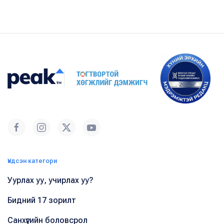
Үндсэн категори
Уурлах уу, учирлах уу?
Бидний 17 зорилт
Санхүүгийн боловсрол