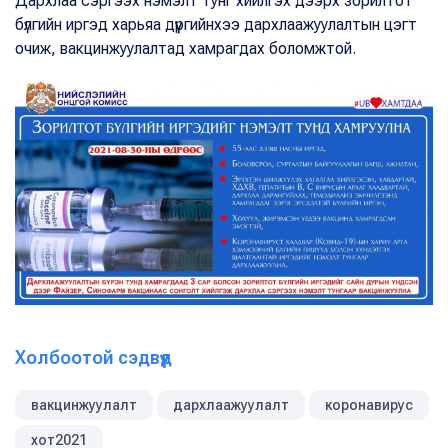
Дархлаа сэргээх нэмэлт тунг хийлгэх дээрх зорилтот
бүлгийн иргэд харьяа дүүргийнхээ дархлаажуулалтын цэгт
очиж, вакцинжуулалтад хамрагдах боломжтой.
Холбоотой сэдвүүд
вакцинжуулалт
дархлаажуулалт
коронавирус
хот2021