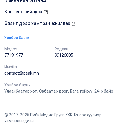
Манай нийтлэгчид
Контент нийлүүлэх
Эвэнт дээр хамтран ажиллах
Холбоо барих
Мэдээ
Редакц
77191977
99126085
Имэйл
contact@peak.mn
Холбоо барих
Улаанбаатар хот, Сүхбаатар дүүрэг, Бага тойруу, 24-р байр
© 2017-2025 Пийк Медиа Групп ХХК. Бүх эрх хуулиар
хамгаалагдсан.