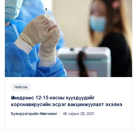
Нийгэм
Өнөөдрөөс 12-15 насны хүүхдүүдийг
коронавирусийн эсрэг вакцинжуулалт эхэлнэ
Буяндэлгэрийн Мөнхчимэг
・ 06 сарын 28, 2021