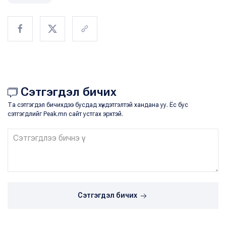
Сэтгэгдэл бичих
Та сэтгэгдэл бичихдээ бусдад хүндэтгэлтэй хандана уу. Ёс бус
сэтгэгдлийг Peak.mn сайт устгах эрхтэй.
Сэтгэгдэл бичих