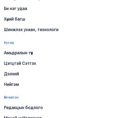
Би нэг удаа
Хүний багш
Шинжлэх ухаан, технологи
Бусад
Амьдралын түүх
Цэгцтэй Сэтгэх
Дэлхий
Нийгэм
Үйлчилгээ
Редакцын бодлого