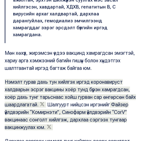
ажилтан, эрхтэн шилжүүлэн суулгах мэс засал
хийлгэсэн, хавдартай, ХДХВ, гепатитын В, С
вирусийн архаг халдвартай, дархлаа
дарангуйлах, гемодиализ эмчилгээнд
хамрагддаг зэрэг эрсдэлт бүлгийн иргэд
хамрагдана.
Мөн хөхүүл, жирэмсэн үедээ вакцинд хамрагдсан эмэгтэй,
хариу арга хэмжээний багийн гишүүн болон хүндэтгэх
шалтгаантай иргэд багтаж байгаа юм.
Нэмэлт гурав дахь тун хийлгэх иргэд коронавируст
халдварын эсрэг вакцины хоёр тунд бүрэн хамрагдсан,
хоёр дахь тунг тарьснаас хойш гурван сар өнгөрсөн байх
шаардлагатай.
Шалгуурт нийцсэн иргэнийг
Файзер
үйлдвэрийн “Комирнэти”, Синофарм үйлдвэрийн “CorV”
вакцинаас сонголт хийлгэж, дархлаа сэргээх тунгаар
вакцинжуулах юм.