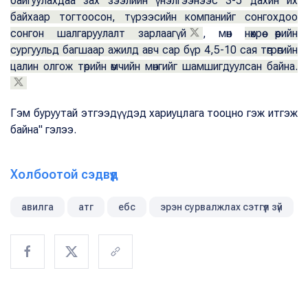
байгуулахдаа зах зээлийн үнэлгээнээс 3-5 дахин их
байхаар тогтоосон, түрээсийн компанийг сонгохдоо
сонгон шалгаруулалт зарлаагүй
, мөн
нөхрөө өөрийн
сургуульд багшаар ажилд авч сар бүр 4,5-10 сая төгрөгийн
цалин олгож төрийн өмчийн мөнгийг шамшигдуулсан байна.
Гэм буруутай этгээдүүдэд хариуцлага тооцно гэж итгэж
байна" гэлээ.
Холбоотой сэдвүүд
авилга
атг
ебс
эрэн сурвалжлах сэтгүүл зүй