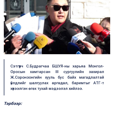
Сэтгүүлч С.Будрагчаа БШУЯ-ны харьяа Монгол-
Оросын хамтарсан III сургуулийн захирал
Ж.Соронзонгийн хууль бус байх магадлалтай
үйлдлийг шалгуулах өргөдөл, баримтыг АТГ-т
хүлээлгэн өгөх тухай мэдээлэл хийлээ.
Тэрбээр: