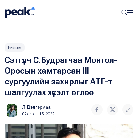
Нийгэм
Сэтгүүлч С.Будрагчаа Монгол-
Оросын хамтарсан III
сургуулийн захирлыг АТГ-т
шалгуулах хүсэлт өглөө
Л.Дэлгэрмаа
02 сарын 15, 2022