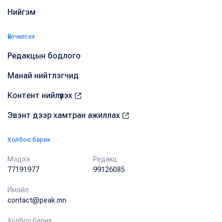
Нийгэм
Үйлчилгээ
Редакцын бодлого
Манай нийтлэгчид
Контент нийлүүлэх
Эвэнт дээр хамтран ажиллах
Холбоо барих
Мэдээ
Редакц
77191977
99126085
Имэйл
contact@peak.mn
Холбоо барих