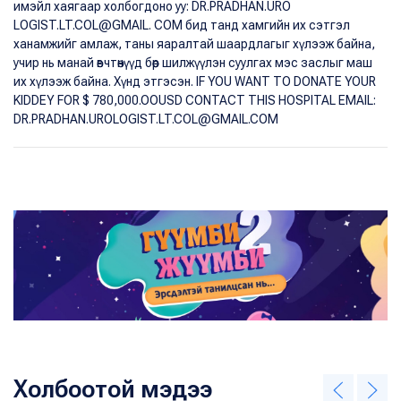
имэйл хаягаар холбогдоно уу: DR.PRADHAN.URO
LOGIST.LT.COL@GMAIL. COM бид танд хамгийн их сэтгэл
ханамжийг амлаж, таны яаралтай шаардлагыг хүлээж байна,
учир нь манай өвчтөнүүд бөөр шилжүүлэн суулгах мэс заслыг маш
их хүлээж байна. Хүнд этгэсэн. IF YOU WANT TO DONATE YOUR
KIDDEY FOR $ 780,000.OOUSD CONTACT THIS HOSPITAL EMAIL:
DR.PRADHAN.UROLOGIST.LT.COL@GMAIL.COM
Холбоотой мэдээ