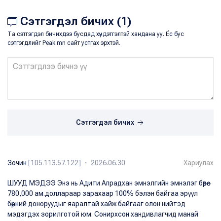
Сэтгэгдэл бичих (1)
Та сэтгэгдэл бичихдээ бусдад хүндэтгэлтэй хандана уу. Ёс бус
сэтгэгдлийг Peak.mn сайт устгах эрхтэй.
Сэтгэгдэл бичих
Зочин
[105.113.57.122] ・ 2026.06.30
Хариулах
ШУУД МЭДЭЭ Энэ нь Адити Апрадхан эмнэлгийн эмнэлэг бөөрөө
780,000 ам.доллараар зарахаар 100% бэлэн байгаа эрүүл
бөөрний доноруудыг яаралтай хайж байгааг олон нийтэд
мэдэгдэх зорилготой юм. Сонирхсон хандивлагчид манай