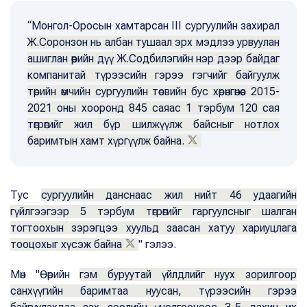
“Монгол-Оросын хамтарсан III сургуулийн захирал
Ж.Соронзон нь албан тушаал эрх мэдлээ урвуулан
ашиглан өөрийн дүү Ж.Содбилэгийн нэр дээр байдаг
компанитай түрээсийн гэрээ гэгчийг байгуулж
төрийн өмчийн сургуулийн төсвийн бус хөрөнгөнөөс 2015-
2021 оны хооронд 845 саяас 1 тэрбум 120 сая
төгрөгийг жил бүр шилжүүлж байсныг нотлох
баримтын хамт хүргүүлж байна.
Тус
сургуулийн данснаас жил нийт 46 удаагийн
гүйлгээгээр 5 тэрбум төгрөгийг гаргуулсныг шалган
тогтоохын зэрэгцээ хуульд заасан хатуу хариуцлага
тооцохыг хүсэж байна
" гэлээ.
Мөн "Өөрийн
гэм буруутай үйлдлийг нуух зорилгоор
санхүүгийн баримтаа нуусан, түрээсийн гэрээ