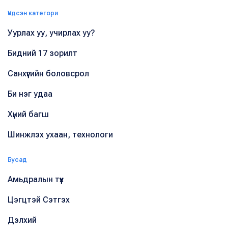
Үндсэн категори
Уурлах уу, учирлах уу?
Бидний 17 зорилт
Санхүүгийн боловсрол
Би нэг удаа
Хүний багш
Шинжлэх ухаан, технологи
Бусад
Амьдралын түүх
Цэгцтэй Сэтгэх
Дэлхий