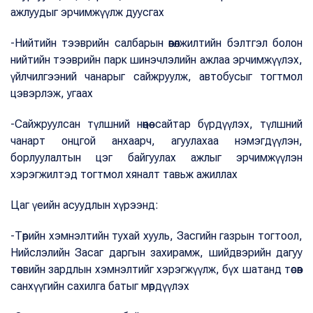
ажлуудыг эрчимжүүлж дуусгах
-Нийтийн тээврийн салбарын өвөлжилтийн бэлтгэл болон
нийтийн тээврийн парк шинэчлэлийн ажлаа эрчимжүүлэх,
үйлчилгээний чанарыг сайжруулж, автобусыг тогтмол
цэвэрлэж, угаах
-Сайжруулсан түлшний нөөцөө сайтар бүрдүүлэх, түлшний
чанарт онцгой анхаарч, агуулахаа нэмэгдүүлэн,
борлуулалтын цэг байгуулах ажлыг эрчимжүүлэн
хэрэгжилтэд тогтмол хяналт тавьж ажиллах
Цаг үеийн асуудлын хүрээнд:
-Төрийн хэмнэлтийн тухай хууль, Засгийн газрын тогтоол,
Нийслэлийн Засаг даргын захирамж, шийдвэрийн дагуу
төсвийн зардлын хэмнэлтийг хэрэгжүүлж, бүх шатанд төсөв
санхүүгийн сахилга батыг мөрдүүлэх