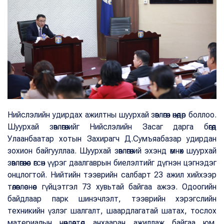
Нийслэлийн удирдах ажилтны шуурхай зөвлөгөөн өнөөдөр боллоо.
Шуурхай зөвлөгөөнийг Нийслэлийн Засаг дарга бөгөөд
Улаанбаатар хотын Захирагч Д.Сумъяабазар удирдан
зохион байгууллаа. Шуурхай зөвлөгөөний эхэнд өмнөх шуурхай
зөвлөгөөнөөс өгсөн үүрэг даалгаврын биелэлтийг дүгнэн цэгнэдэг
онцлогтой. Нийтийн тээврийн салбарт 23 ажил хийхээр
төлөвлөснөөс гүйцэтгэл 73 хувьтай байгаа ажээ. Одоогийн
байдлаар парк шинэчлэлт, тээврийн хэрэгслийн
техникийн үзлэг шалгалт, шаардлагатай шатах, тослох
материалын нөөцлөлтөд анхааран ажиллаж байгаа юм.