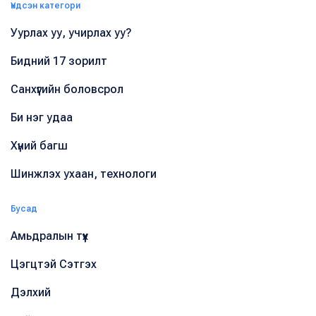
Үндсэн категори
Уурлах уу, учирлах уу?
Бидний 17 зорилт
Санхүүгийн боловсрол
Би нэг удаа
Хүний багш
Шинжлэх ухаан, технологи
Бусад
Амьдралын түүх
Цэгцтэй Сэтгэх
Дэлхий