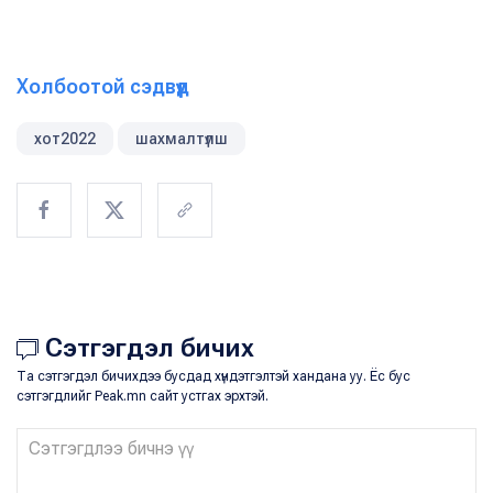
Холбоотой сэдвүүд
хот2022
шахмалтүлш
Сэтгэгдэл бичих
Та сэтгэгдэл бичихдээ бусдад хүндэтгэлтэй хандана уу. Ёс бус
сэтгэгдлийг Peak.mn сайт устгах эрхтэй.