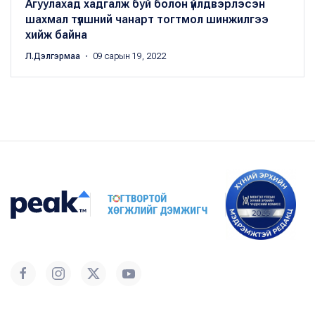
Агуулахад хадгалж буй болон үйлдвэрлэсэн
шахмал түлшний чанарт тогтмол шинжилгээ
хийж байна
Л.Дэлгэрмаа
・ 09 сарын 19, 2022