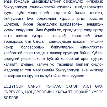
өргөдөл гомдлын шийдвэрлэлтийг сайжруулах чиглэлээр
байгууллагууд санаачилгатай ажиллах, шийдвэрлэхдээ
хууль зүйн үндэслэлийг тодорхой бичиж хэвших,
байгууллага бүр боломжийн хүрээнд өргөдөл гомдлыг
шуурхай, бүрэн барагдуулж шийдвэрлэж заншихын
чухлыг санууллаа. Жил бүрийн ес, аравдугаар сард иргэд
авто замын түгжрэл, тээврийн хэрэгслийг ачиж
тээвэрлэж буй байдал, сайжруулсан шахмал түлшний
чанар, боловсролын байгууллагын үйлчилгээтэй
холбоотой санал гомдлыг олноор ирүүлдэг байна. Хүйтэн
сэрүүний улирал эхэлж буйтай холбоотой орон сууцны
халаалт, дулаан, халуун ус тасалдал байгааг онцлон
мэдээлдэг тул мэргэжлийн байгууллагууд энэ чиглэлд
анхаарлаа хандуулах нь зүйтэй хэмээн өгүүллээ.
ЕСДҮГЭЭР САРЫН 15-НААС ЭХЛЭН АЙЛ ӨРХ,
СУРГУУЛЬ, ЦЭЦЭРЛЭГИЙН ХАЛААЛТ ӨГӨХИЙГ ҮҮРЭГ
БОЛГОВ