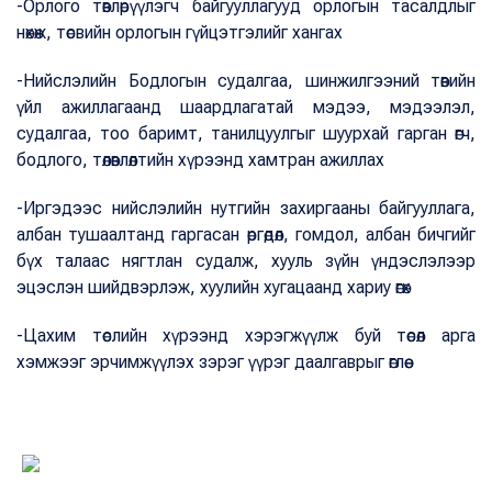
-Орлого төвлөрүүлэгч байгууллагууд орлогын тасалдлыг
нөхөж, төсвийн орлогын гүйцэтгэлийг хангах
-Нийслэлийн Бодлогын судалгаа, шинжилгээний төвийн
үйл ажиллагаанд шаардлагатай мэдээ, мэдээлэл,
судалгаа, тоо баримт, танилцуулгыг шуурхай гарган өгч,
бодлого, төлөвлөлтийн хүрээнд хамтран ажиллах
-Иргэдээс нийслэлийн нутгийн захиргааны байгууллага,
албан тушаалтанд гаргасан өргөдөл, гомдол, албан бичгийг
бүх талаас нягтлан судалж, хууль зүйн үндэслэлээр
эцэслэн шийдвэрлэж, хуулийн хугацаанд хариу өгөх
-Цахим төслийн хүрээнд хэрэгжүүлж буй төсөл арга
хэмжээг эрчимжүүлэх зэрэг үүрэг даалгаврыг өглөө.