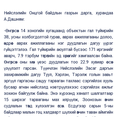
Нийслэлийн Онцгой байдлын газрын дарга, хурандаа
А.Дашням:
-Өнгөрсөн 14 хоногийн хугацаанд объектын гал түймрийн
38, усны холбогдолтой гурав, аврах ажиллагааны долоо,
өндрөөс аврах ажиллагааны нэг дуудлагын дагуу үүрэг
гүйцэтгэлээ. Гал түймрийн аюултай бүсээс 171 иргэнийг
аварч, 7.9 тэрбум төгрөгийн эд хөрөнгийг хамгаалсан байна.
Өнгөрсөн оны мөн үеэс дуудлагын тоо 22.9 хувиар өссөн
үзүүлэлт гарсан. Түүнчлэн Нийслэлийн Засаг даргын
захирамжийн дагуу Туул, Хэрлэн, Тэрэлж голын завьт
эргүүл гаргасны сацуу тарваган тахлаас сэргийлэх хууль
бусаар агнан нийслэлд нэвтрүүлэхээс сэргийлэх ажлыг
зохион байгуулж байна. Энэ хүрээнд хяналт шалгалтаар
15 ширхэг тарваганы мах илрүүлж, Зоонозын өвчин
судлалын төвд хүлээлгэн өгсөн. Есдүгээр сарын 5-ны
байдлаар малын гоц халдварт шүлхий өвчин таван аймгийн