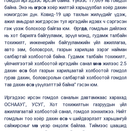
гомдол иргэдээс ирсэн байна. Үүнээс 17,669 нь гомдол
байна. Энэ нь өнгөрсөн хоёр жилтэй харьцуулбал хоёр дахин
нэмэгдсэн дүн. Ковид-19 цар тахлын жилүүдийг үдэж,
ажил амьдрал жигдэрсэн тул иргэдийн идэвх ч сэргэсэн
гэж үзэж болохоор байгаа юм. Өргөдөл, гомдлын дийлэнх
нь хот барилга байгууламж, эрүүл мэнд, гудамж талбайн
тохижилт, инженерийн байгууламжийн үйл ажиллагаа,
авто зам, боловсрол, газрын харилцаа зэрэг найман
салбартай холбоотой байна. Гудамж талбайн тохижилт,
үйлчилгээтэй холбоотой иргэдийн санал өмнөх жилээс 2.5
дахин өссөн бол газрын харилцаатай холбоотой гомдол
гурав дахин, боловсролын салбартай холбоотой гомдол
тав дахин өссөн үзүүлэлттэй байна” гэсэн юм.
Иргэдээс ирсэн гомдол саналын давтамжаас харахад
ОСНААУГ, УСУГ, Хот тохижилтын газруудын үйл
ажиллагаатай холбоотой санал, гомдол зонхилжээ. Нийт
гомдлын тоо хоёр дахин өссөн ч шийдвэрлэлт харьцангуй
сайжирсныг мөн үеэр онцолж байлаа. Тиймээс цаашид