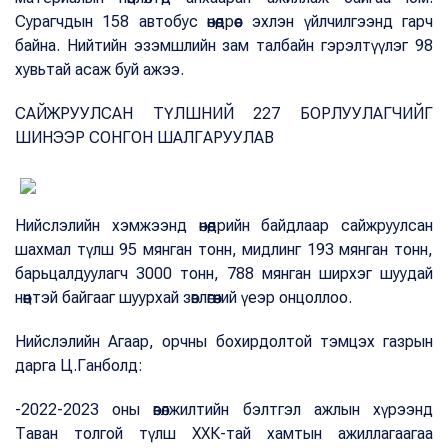
Сурагчдын 158 автобус өнөөдрөөс эхлэн үйлчилгээнд гарч
байна. Нийтийн эзэмшлийн зам талбайн гэрэлтүүлэг 98
хувьтай асаж буй ажээ.
САЙЖРУУЛСАН ТҮЛШНИЙ 227 БОРЛУУЛАГЧИЙГ
ШИНЭЭР СОНГОН ШАЛГАРУУЛАВ
Нийслэлийн хэмжээнд өнөөдрийн байдлаар сайжруулсан
шахмал түлш 95 мянган тонн, мидлинг 193 мянган тонн,
барьцалдуулагч 3000 тонн, 788 мянган ширхэг шуудай
нөөцтэй байгааг шуурхай зөвлөгөөний үеэр онцоллоо.
Нийслэлийн Агаар, орчны бохирдолтой тэмцэх газрын
дарга Ц.Ганболд:
-2022-2023 оны өвөлжилтийн бэлтгэл ажлын хүрээнд
Таван толгой түлш ХХК-тай хамтын ажиллагаагаа