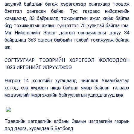
аюулгүй байдлын багаж хэрэгслээр хангахаар тооцож
бэлтгэл хангасан байна. Тус газраас нийслэлийн
хэмжээнд 33 байршилд тохижилтын ажил хийж байгаа
бөгөөд тохижилтын ажлын гүйцэтгэл 70 хувьтай байгаа юм.
Мөн Нийслэлийн Засаг даргын санаачилсны дагуу 34
байршилд 3х3 сагсан бөмбөгийн талбай тохижуулж байгаа
аж.
СОГТУУГААР ТЭЭВРИЙН ХЭРЭГСЭЛ ЖОЛООДСОН
1023 ИРГЭНИЙГ ИЛРҮҮЛЖЭЭ
Өнгөрсөн 14 хоногийн хугацаанд нийслэл Улаанбаатар
хотод хэв журмын нөхцөл байдал ямар байсан талаарх
мэдээллийг мэргэжлийн байгууллагын удирдлагууд өглөө.
Тээврийн цагдаагийн албаны Замын цагдаагийн газрын
дэд дарга, хурандаа Б.Батболд: