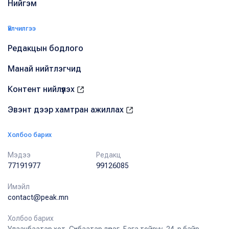
Нийгэм
Үйлчилгээ
Редакцын бодлого
Манай нийтлэгчид
Контент нийлүүлэх
Эвэнт дээр хамтран ажиллах
Холбоо барих
Мэдээ
Редакц
77191977
99126085
Имэйл
contact@peak.mn
Холбоо барих