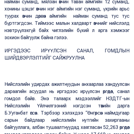
найман суманд, мялзан өвчин таван аймгийн 12 суманд,
хонины цэцэг өвчин нэг аймгийн нэг суманд, үхрийн арьс
туурах өвчин дөрвөн аймгийн найман суманд тус тус
бүртгэгдсэн. Тиймээс малын халдварт өвчнийг нийслэлд
нэвтрүүлэхгүй байх чиглэлийн бүхий л арга хэмжээг
зохион байгуулж байна гэлээ.
ИРГЭДЭЭС ИРҮҮЛСЭН САНАЛ, ГОМДЛЫН
ШИЙДВЭРЛЭЛТИЙГ САЙЖРУУЛНА
Нийслэлийн удирдах ажилтнуудын анхаарлаа хандуулсан
дараагийн асуудал нь иргэдээс ирүүлсэн өргөдөл, санал
гомдол байв. Энэ талаарх мэдээллийг НЗДТГ-ын
Нийслэлийн Үйлчилгээний нэгдсэн төвийн дарга
Б.Ууганбат өгсөн. Тэрбээр хэлэхдээ “Өнгөрсөн наймдугаар
сарын байдлаар нийслэлийн нутгийн захиргааны
байгууллага, албан тушаалтнуудад хаягласан 52,263 өргөдөл