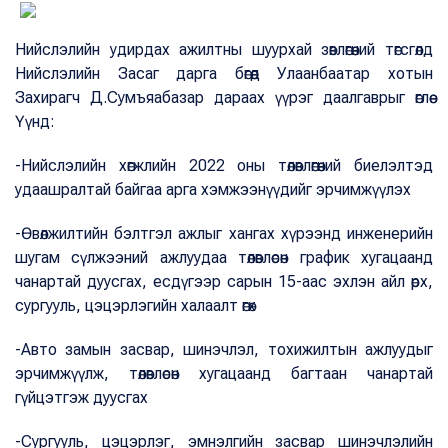
Нийслэлийн удирдах ажилтны шуурхай зөвлөгөөний төгсгөлд
Нийслэлийн Засаг дарга бөгөөд Улаанбаатар хотын
Захирагч Д.Сумъяабазар дараах үүрэг даалгаврыг өглөө.
Үүнд:
-Нийслэлийн хөгжлийн 2022 оны төлөвлөгөөний биелэлтэд
удаашралтай байгаа арга хэмжээнүүдийг эрчимжүүлэх
-Өвөлжилтийн бэлтгэл ажлыг хангах хүрээнд инженерийн
шугам сүлжээний ажлуудаа төлөвлөсөн график хугацаанд
чанартай дуусгах, есдүгээр сарын 15-аас эхлэн айл өрх,
сургууль, цэцэрлэгийн халаалт өгөх
-Авто замын засвар, шинэчлэл, тохижилтын ажлуудыг
эрчимжүүлж, төлөвлөсөн хугацаанд багтаан чанартай
гүйцэтгэж дуусгах
-Сургууль, цэцэрлэг, эмнэлгийн засвар шинэчлэлийн