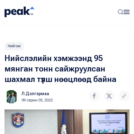
Нийгэм
Нийслэлийн хэмжээнд 95
мянган тонн сайжруулсан
шахмал түлш нөөцлөөд байна
Л.Дэлгэрмаа
09 сарын 05, 2022