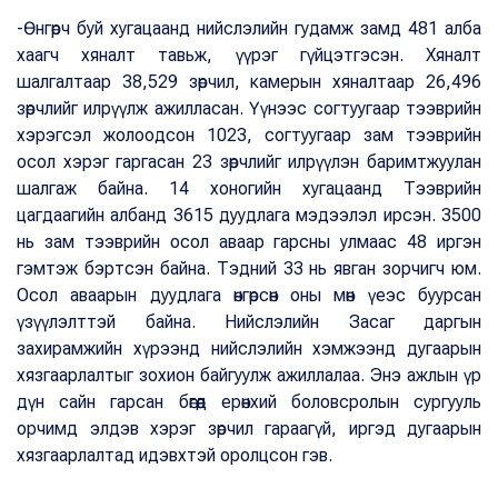
-Өнгөрч буй хугацаанд нийслэлийн гудамж замд 481 алба
хаагч хяналт тавьж, үүрэг гүйцэтгэсэн. Хяналт
шалгалтаар 38,529 зөрчил, камерын хяналтаар 26,496
зөрчлийг илрүүлж ажилласан. Үүнээс согтуугаар тээврийн
хэрэгсэл жолоодсон 1023, согтуугаар зам тээврийн
осол хэрэг гаргасан 23 зөрчлийг илрүүлэн баримтжуулан
шалгаж байна. 14 хоногийн хугацаанд Тээврийн
цагдаагийн албанд 3615 дуудлага мэдээлэл ирсэн. 3500
нь зам тээврийн осол аваар гарсны улмаас 48 иргэн
гэмтэж бэртсэн байна. Тэдний 33 нь явган зорчигч юм.
Осол аваарын дуудлага өнгөрсөн оны мөн үеэс буурсан
үзүүлэлттэй байна. Нийслэлийн Засаг даргын
захирамжийн хүрээнд нийслэлийн хэмжээнд дугаарын
хязгаарлалтыг зохион байгуулж ажиллалаа. Энэ ажлын үр
дүн сайн гарсан бөгөөд ерөнхий боловсролын сургууль
орчимд элдэв хэрэг зөрчил гараагүй, иргэд дугаарын
хязгаарлалтад идэвхтэй оролцсон гэв.