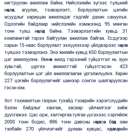
нягтруулан ажиллаж байна. Нийслэлийн зүгээс түлшний
нөөцлөх, агуулах, тээвэрлэлт, борлуулалтын цэгийн
асуудлыг хариуцан ажилладаг гэдгийг дахин сануулъя.
Одоогийн байдлаар нийслэлийн хэмжээнд 95 мянган
тонн түлш нөөцлөөд байна. Тээвэрлэлтийн хувьд 31
компанитай гэрээ байгуулан ажиллаж байгаа. Есдүгээр
сарын 15-наас борлуулалт эхлүүлэхээр үйлдвэрээс нөөцлөн
түлшээ тээвэрлэнэ. Энэ жилийн хувьд 650 борлуулалтын
цэг ажиллуулна. Өмнөх жилд гэрээний гүйцэтгэл нь зуун
хувьтай, үүргээ амжилттай гүйцэтгэсэн 423
борлуулалтын цэг үйл ажиллагаагаа үргэлжлүүлнэ. Харин
227 цэгийн борлуулагчийг шинээр сонгон шалгаруулсан
гэсэн юм.
Хот тохижилтын газрын тухайд тээврийн хэрэгслүүдийн
бэлэн байдлыг хангаж, засвар үйлчилгээг хийж
дуусгажээ. Цас орж, халтиргаа гулгаа үүсэхээс сэргийлж
2000 тонн бодис, 886 тонн давсны нөөцөлсөн бөгөөд зам
талбайн 270 үйлчлэгчийг дулаан хувцас, хөдөлмөрийн