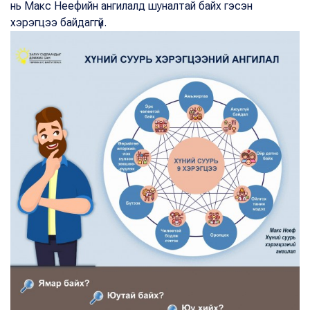
нь Макс Неефийн ангилалд шуналтай байх гэсэн
хэрэгцээ байдаггүй.