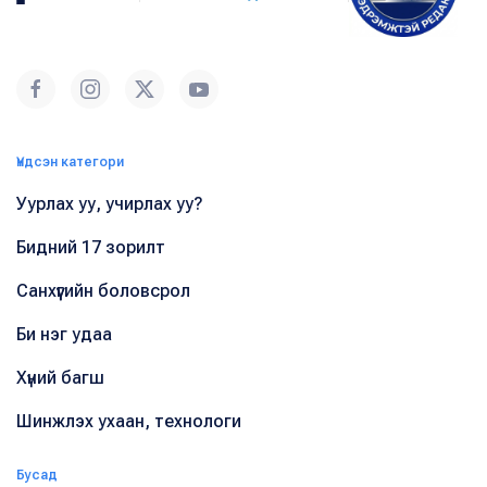
Үндсэн категори
Уурлах уу, учирлах уу?
Бидний 17 зорилт
Санхүүгийн боловсрол
Би нэг удаа
Хүний багш
Шинжлэх ухаан, технологи
Бусад