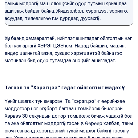
таньж мэдээгүй маш олон үгсийг өдөр тутмын яриандаа
ашиглаж байдаг байна. Жишээлбэл, хэрэгцээ, зорилго,
асуудал, төлөвлөгөө г.м дурдаад дуусахгүй.
Хүн бүхэнд хамааралтай, нийтлэг ашигладаг ойлголтын нэг
бол яах аргагүй ХЭРЭГЦЭЭ юм. Надад байшин, машин,
өндөр цалинтай ажил, хувцас хэрэгцээтэй байна гэх
мэтчилэн бид өдөр тутамдаа энэ үгийг ашигладаг.
Тэгвэл та “Хэрэгцээ” гэдэг ойлголтыг мэдэх үү?
Үүнийг шалгах тун амархан. Та “хэрэгцээ”-г өөрийнхөө
мэддэгээр нэг өгүүлбэрт багтаан томьёолж бичээрэй.
Хэрвээ 30 секундын дотор томьёолж бичиж чадахгүй бол
та энэ ойлголтыг мэддэггүй гэсэн үг. Өөрөөр хэлбэл, таны
оюун санаанд хэрэгцээний тухай мэдлэг байхгүй гэсэн үг