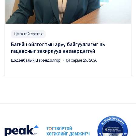
Цэгцтэй сэтгэх
Багийн ойлголтын зөрүү байгууллагыг нь
гацаасныг захирлууд анзаардаггүй
Цэдэнбалын Цэрэндолгор
・ 04 сарын 26, 2026