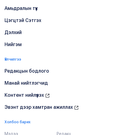
Амьдралын түүх
Цэгцтэй Сэтгэх
Дэлхий
Нийгэм
Үйлчилгээ
Редакцын бодлого
Манай нийтлэгчид
Контент нийлүүлэх
Эвэнт дээр хамтран ажиллах
Холбоо барих
Мэдээ
Редакц