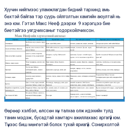
Хуучин нийгмээс уламжлагдан бидний тархинд амь
бөхтэй байгаа тэр суурь ойлголтын хамгийн аюултай нь
энэ юм. Гэтэл Макс Нееф дээрхи 9 хэрэгцээ бие
биетэйгээ уягдчихсаныг тодорхойлчихсон.
Өөрөөр хэлбэл, өлссөн хүн талхаа олж идэхийн тулд
танин мэдэж, бусадтай хамтарч ажиллахаас аргагүй юм.
Түүнээс биш мөнгөтэй болох тухай яриагүй. Сонирхолтой