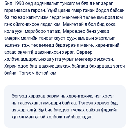
Бид 1990 онд ардчилалыг тунхаглан бүгд л нэг зэрэг
гараанаасаа гарсан. Үүний цаана ямар гэнэн бодол байсан
бэ гэхээр капитлизм гэдэг мөнгөний төлөө амьдрал юм
гэж ойлгочихсон явдал юм. Мөнгөтэй л бол бид кока
кола ууж, марлборо татаж, Мерседес бенз унаад
америк маягийн тансаг хауст сууж амьдын жаргалыг
эдлэнэ гэж төсөөлөөд бүгдээрээ л мөнгө, хөрөнгөний
араас зүг чиггүй давхичихсан хэрэг. Өөрөөр
хэлбэл,амьдралынхаа утга учрыг мөнгөөр хэмжсэн.
Харин одоо бид давхиж давхиж байгаад бахардаад зогсч
байна. Тэгэх ч ёстой юм.
Эргээд харахад зарим нь хөрөнгөжиж, нэг хэсэг
нь тааруухан л амьдарч байгаа. Тэгсэн хэрнээ бүгд
аз жаргалгүй. Бүр бие биедээ туслах сайхан үйлдлийг
хүртэл мөнгөтэй холбож тайлбарладаг.