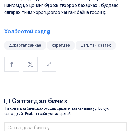
нийгэмд үнэ цэнийг бүтээж түүгээрээ бахархах , бусдаас
ялгарах тийм хэрэгцээгээ хангаж байна гэсэн үг.
Холбоотой сэдвүүд
д.жаргалсайхан
хэрэгцээ
цэгцтэй сэтгэх
Сэтгэгдэл бичих
Та сэтгэгдэл бичихдээ бусдад хүндэтгэлтэй хандана уу. Ёс бус
сэтгэгдлийг Peak.mn сайт устгах эрхтэй.