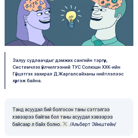
Залуу судлаачдыг дэмжих сангийн тэргүүн,
Системчлэх үйлчилгээний ТУС Солюшн ХХК-ийн
Гүйцэтгэх захирал Д.Жаргалсайханы нийтлэлээс
хүргэж байна.
Танд асуудал бий болгосон таны сэтгэлгээ
хэвээрээ байгаа бол таны асуудал хэвээрээ
байсаар л байх болно.
/Альберт Эйнштейн/