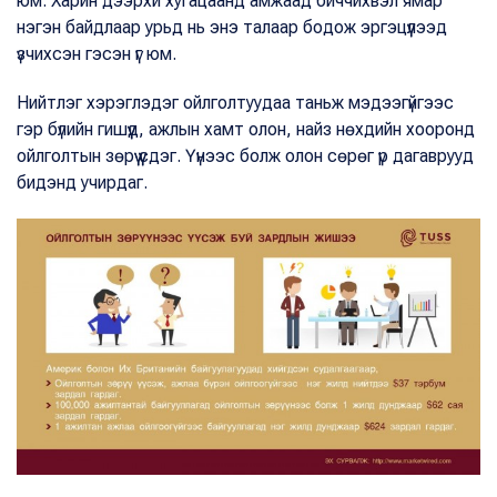
юм. Харин дээрхи хугацаанд амжаад биччихвэл ямар
нэгэн байдлаар урьд нь энэ талаар бодож эргэцүүлээд
үзчихсэн гэсэн үг юм.
Нийтлэг хэрэглэдэг ойлголтуудаа таньж мэдээгүйгээс
гэр бүлийн гишүүд, ажлын хамт олон, найз нөхдийн хооронд
ойлголтын зөрүү үүсдэг. Үүнээс болж олон сөрөг үр дагаврууд
бидэнд учирдаг.