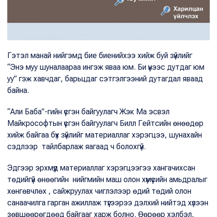
Гэтэл манай нийгэмд бие биенийхээ хийж буй зүйлийг
“Энэ муу шуналаараа ингэж яваа юм. Би үүнээс дутдаг юм
уу” гэж хавчдаг, барьцдаг сэтгэлгээний дутагдал яваад
байна.
“Али Баба”-гийн үүсгэн байгуулагч Жэк Ма эсвэл
Майкрософтын үүсгэн байгуулагч Билл Гейтсийн өнөөдөр
хийж байгаа бүх зүйлийг материаллаг хэрэгцээ, шунахайн
сэдлээр тайлбарлаж яагаад ч болохгүй.
Эдгээр эрхмүүд материаллаг хэрэгцээгээ хангачихсан
төдийгүй өнөөгийн нийгмийн маш олон хүмүүсийн амьдралыг
хөнгөвчлөх , сайжруулах чиглэлээр өдий төдий олон
санаачилга гарган ажиллаж түүгээрээ дэлхий нийтэд хүлээн
зөвшөөрөгдөөд байгааг харж болно. Өөрөөр хэлбэл,