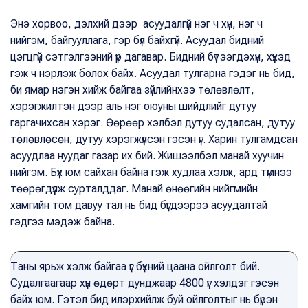
Энэ хорвоо, дэлхий дээр асуудалгүй нэг ч хүн, нэг ч
нийгэм, байгууллага, гэр бүл байхгүй. Асуудал бидний
цэгцгүй сэтгэлгээний үр дагавар. Бидний бүтээгдэхүүн, хүүхэд
гэж ч нэрлэж болох байх. Асуудал тулгарна гэдэг нь бид,
би ямар нэгэн хийж байгаа зүйлийнхээ төлөвлөлт,
хэрэгжилтэн дээр аль нэг оюуны шийдлийг дутуу
гаргачихсан хэрэг. Өөрөөр хэлбэл дутуу судалсан, дутуу
төлөвлөсөн, дутуу хэрэгжүүлсэн гэсэн үг. Харин тулгамдсан
асуудлаа нуудаг газар их бий. Жишээлбэл манай хуучин
нийгэм. Бүх юм сайхан байна гэж худлаа хэлж, ард түмнээ
төөрөгдүүлж сурталддаг. Манай өнөөгийн нийгмийн
хамгийн том давуу тал нь бид бүгдээрээ асуудалтай
гэдгээ мэдэж байна.
Таны ярьж хэлж байгаа үг бүхний цаана ойлголт бий.
Судалгаагаар хүн өдөрт дунджаар 4800 үг хэлдэг гэсэн
байх юм. Гэтэл бид илэрхийлж буй ойлголтыг нь бүрэн