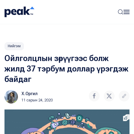
Нийгэм
Ойлголцлын зөрүүгээс болж
жилд 37 тэрбум доллар үрэгдэж
байдаг
Х.Оргил
11 сарын 24, 2020