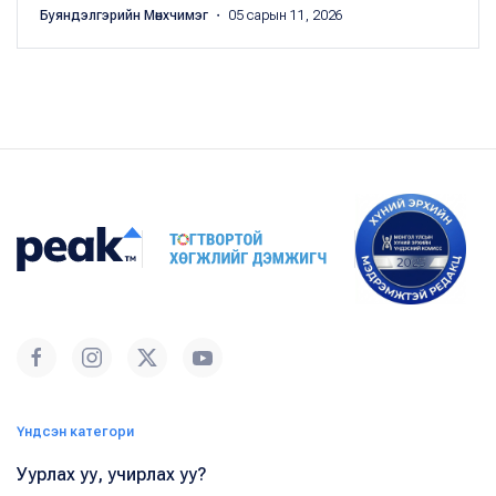
Буяндэлгэрийн Мөнхчимэг
・ 05 сарын 11, 2026
Үндсэн категори
Уурлах уу, учирлах уу?