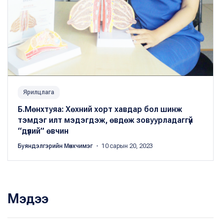
Ярилцлага
Б.Мөнхтуяа: Хөхний хорт хавдар бол шинж
тэмдэг илт мэдэгдэж, өвдөж зовуурладаггүй
“дүлий” өвчин
Буяндэлгэрийн Мөнхчимэг
・ 10 сарын 20, 2023
Мэдээ