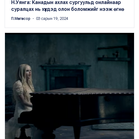
Н.Уянга: Канадын ахлах сургуульд онлайнаар
суралцах нь хүүхдэд олон боломжийг нээж өгнө
П.Мөнгөнсор
・ 03 сарын 19, 2024