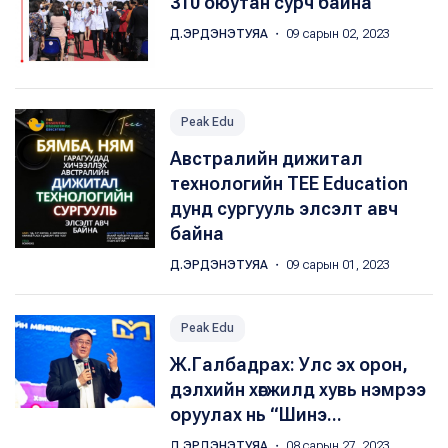
310 оюутан сурч байна
Д.ЭРДЭНЭТУЯА
・ 09 сарын 02, 2023
Peak Edu
Австралийн дижитал
технологийн TEE Education
дунд сургууль элсэлт авч
байна
Д.ЭРДЭНЭТУЯА
・ 09 сарын 01, 2023
Peak Edu
Ж.Галбадрах: Улс эх орон,
дэлхийн хөгжилд хувь нэмрээ
оруулах нь “Шинэ...
Д.ЭРДЭНЭТУЯА
・ 08 сарын 27, 2023