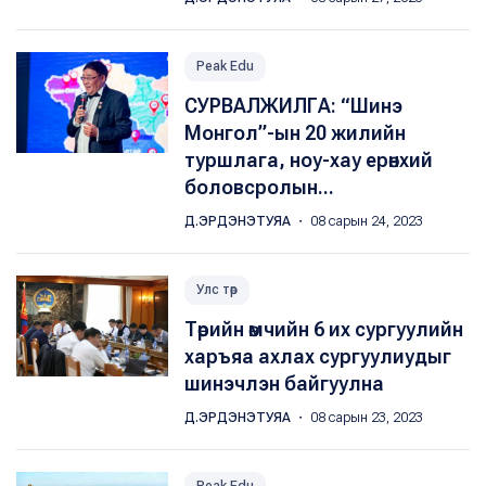
Peak Edu
СУРВАЛЖИЛГА: “Шинэ
Монгол”-ын 20 жилийн
туршлага, ноу-хау ерөнхий
боловсролын...
Д.ЭРДЭНЭТУЯА
・ 08 сарын 24, 2023
Улс төр
Төрийн өмчийн 6 их сургуулийн
харъяа ахлах сургуулиудыг
шинэчлэн байгуулна
Д.ЭРДЭНЭТУЯА
・ 08 сарын 23, 2023