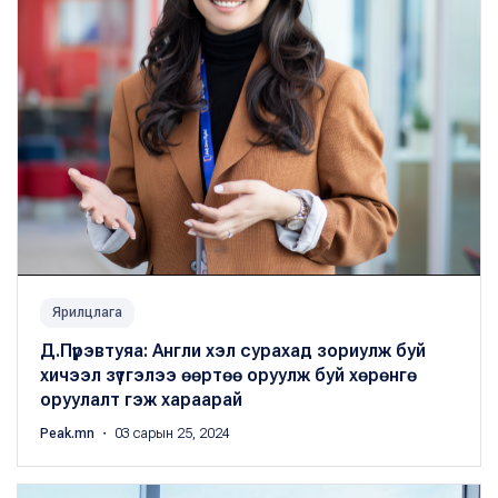
Ярилцлага
Д.Пүрэвтуяа: Англи хэл сурахад зориулж буй
хичээл зүтгэлээ өөртөө оруулж буй хөрөнгө
оруулалт гэж хараарай
Peak.mn
・ 03 сарын 25, 2024