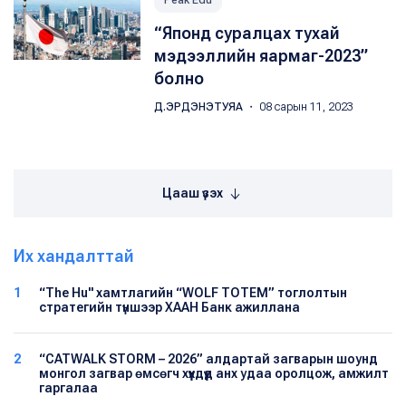
Peak Edu
“Японд суралцах тухай
мэдээллийн яармаг-2023”
болно
Д.ЭРДЭНЭТУЯА
・ 08 сарын 11, 2023
Цааш үзэх
Их хандалттай
1
“The Hu" хамтлагийн “WOLF TOTEM” тоглолтын
стратегийн түншээр ХААН Банк ажиллана
2
“CATWALK STORM – 2026” алдартай загварын шоунд
монгол загвар өмсөгч хүүхдүүд анх удаа оролцож, амжилт
гаргалаа