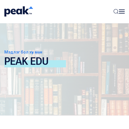
Мэдлэг бол хүч мөн
PEAK EDU