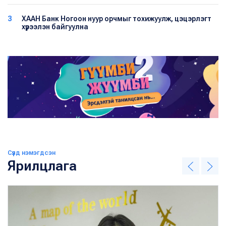
3
ХААН Банк Ногоон нуур орчмыг тохижуулж, цэцэрлэгт
хүрээлэн байгуулна
Сүүлд нэмэгдсэн
Ярилцлага