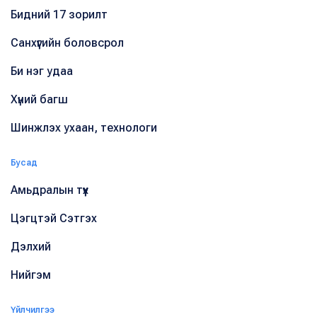
Бидний 17 зорилт
Санхүүгийн боловсрол
Би нэг удаа
Хүний багш
Шинжлэх ухаан, технологи
Бусад
Амьдралын түүх
Цэгцтэй Сэтгэх
Дэлхий
Нийгэм
Үйлчилгээ