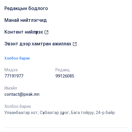
Редакцын бодлого
Манай нийтлэгчид
Контент нийлүүлэх
Эвэнт дээр хамтран ажиллах
Холбоо барих
Мэдээ
Редакц
77191977
99126085
Имэйл
contact@peak.mn
Холбоо барих
Улаанбаатар хот, Сүхбаатар дүүрэг, Бага тойруу, 24-р байр