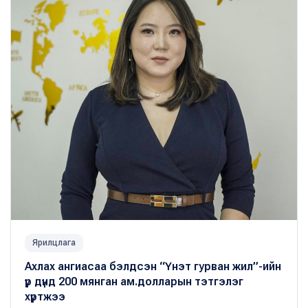
Ярилцлага
Ахлах ангиасаа бэлдсэн “Үнэт гурван жил”-ийн
үр дүнд 200 мянган ам.долларын тэтгэлэг
хүртжээ