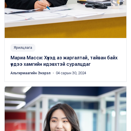
Ярилцлага
Мариа Масси: Хүүхэд аз жаргалтай, тайван байх
үедээ хамгийн идэвхтэй суралцдаг
Альгирмаагийн Энэрэл
・ 04 сарын 30, 2024