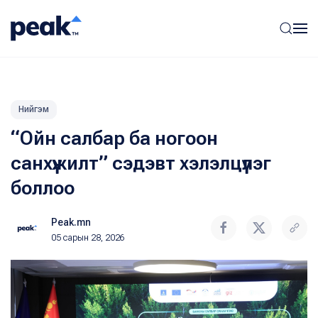
Нийгэм
“Ойн салбар ба ногоон
санхүүжилт” сэдэвт хэлэлцүүлэг
боллоо
Peak.mn
05 сарын 28, 2026