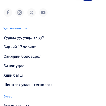
Үндсэн категори
Уурлах уу, учирлах уу?
Бидний 17 зорилт
Санхүүгийн боловсрол
Би нэг удаа
Хүний багш
Шинжлэх ухаан, технологи
Бусад
Амьдралын түүх