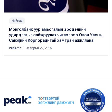
Нийгэм
Монголбанк уур амьсгалын эрсдэлийн
удирдлагыг сайжруулах чиглэлээр Олон Улсын
Санхүүгийн Корпорацитай хамтран ажиллана
Peak.mn
・ 07 сарын 22, 2026