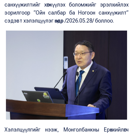
санхүүжилтийг хөгжүүлэх боломжийг эрэлхийлэх
зорилгоор “Ойн салбар ба Ногоон санхүүжилт”
сэдэвт хэлэлцүүлэг өнөөдөр /2026.05.28/ боллоо.
Хэлэлцүүлгийг нээж, Монголбанкны Ерөнхийлөгч