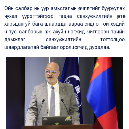
Ойн салбар нь уур амьсгалын өөрчлөлтийг бууруулах
чухал үүрэгтэйгээс гадна санхүүжилтийн өртөг
харьцангуй бага шаарддагаараа онцлогтой хэдий
ч тус салбарын аж ахуйн нэгжид чиглэсэн төрийн
дэмжлэг, санхүүжилтийн тогтолцоо
шаардлагатай байгааг оролцогчид дурдлаа.