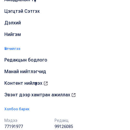
Цэгцтэй Сэтгэх
Дэлхий
Нийгэм
Үйлчилгээ
Редакцын бодлого
Манай нийтлэгчид
Контент нийлүүлэх
Эвэнт дээр хамтран ажиллах
Холбоо барих
Мэдээ
Редакц
77191977
99126085