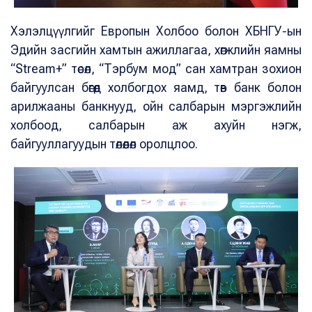
Хэлэлцүүлгийг Европын Холбоо болон ХБНГУ-ын
Эдийн засгийн хамтын ажиллагаа, хөгжлийн яамны
“Stream+” төсөл, “Тэрбум мод” сан хамтран зохион
байгуулсан бөгөөд холбогдох яамд, төв банк болон
арилжааны банкнууд, ойн салбарын мэргэжлийн
холбоод, салбарын аж ахуйн нэгж,
байгууллагуудын төлөөлөл оролцлоо.