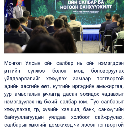
Монгол Улсын ойн салбар нь ойн нэмэгдсэн
өртгийн сүлжээ болон мод боловсруулах
үйлдвэрлэлийг хөгжүүлэх замаар тогтвортой
эдийн засгийн өсөлт, нутгийн иргэдийн амьжиргаа,
уур амьсгалын өөрчлөлтөд дасан зохицох чадавхыг
нэмэгдүүлэх нөөц бүхий салбар юм. Тус салбарыг
хөгжүүлэхэд төр, хувийн хэвшил, банк, санхүүгийн
байгууллагуудын уялдаа холбоог сайжруулах,
салбарын хөгжлийг дэмжихэд чиглэсэн тогтвортой