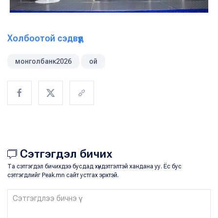
Холбоотой сэдвүүд
монголбанк2026
ой
Сэтгэгдэл бичих
Та сэтгэгдэл бичихдээ бусдад хүндэтгэлтэй хандана уу. Ёс бус
сэтгэгдлийг Peak.mn сайт устгах эрхтэй.