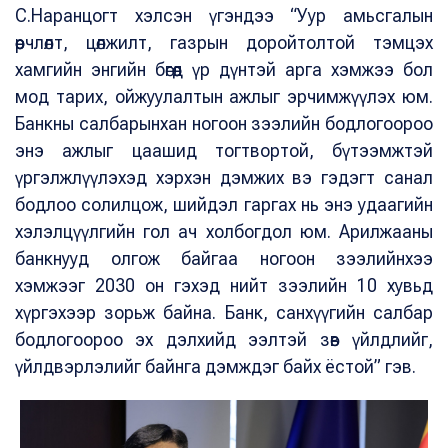
С.Наранцогт хэлсэн үгэндээ “Уур амьсгалын
өөрчлөлт, цөлжилт, газрын доройтолтой тэмцэх
хамгийн энгийн бөгөөд үр дүнтэй арга хэмжээ бол
мод тарих, ойжуулалтын ажлыг эрчимжүүлэх юм.
Банкны салбарынхан ногоон зээлийн бодлогоороо
энэ ажлыг цаашид тогтвортой, бүтээмжтэй
үргэлжлүүлэхэд хэрхэн дэмжих вэ гэдэгт санал
бодлоо солилцож, шийдэл гаргах нь энэ удаагийн
хэлэлцүүлгийн гол ач холбогдол юм. Арилжааны
банкнууд олгож байгаа ногоон зээлийнхээ
хэмжээг 2030 он гэхэд нийт зээлийн 10 хувьд
хүргэхээр зорьж байна. Банк, санхүүгийн салбар
бодлогоороо эх дэлхийд ээлтэй зөв үйлдлийг,
үйлдвэрлэлийг байнга дэмждэг байх ёстой” гэв.