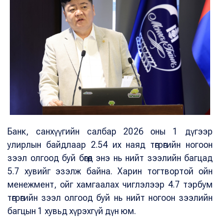
Банк, санхүүгийн салбар 2026 оны 1 дүгээр
улирлын байдлаар 2.54 их наяд төгрөгийн ногоон
зээл олгоод буй бөгөөд энэ нь нийт зээлийн багцад
5.7 хувийг эзэлж байна. Харин тогтвортой ойн
менежмент, ойг хамгаалах чиглэлээр 4.7 тэрбум
төгрөгийн зээл олгоод буй нь нийт ногоон зээлийн
багцын 1 хувьд хүрэхгүй дүн юм.