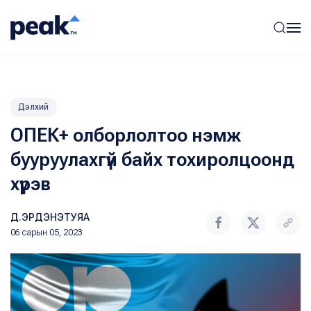
Дэлхий
ОПЕК+ олборлолтоо нэмж
бууруулахгүй байх тохиролцоонд
хүрэв
Д.ЭРДЭНЭТУЯА
06 сарын 05, 2023