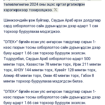
төлөвлөгөөгөө 2024 оны эцэс хүртэл үргэлжлүүлэн
хэрэгжүүлэхээр тохиролцжээ.
Шинжээчдийн үзэж буйгаар, Саудын Араб ирэх долдугаар
сард олборлолтоо сайн дурын үндсэн дээр өдөрт 1 сая
торхоор бууруулахаа мэдэгджээ.
“ОПЕК+” бүлгийн есөн улс өнгөрсөн тавдугаар сарын 1-
нээс газрын тосны олборлолтоо сайн дурын үндсэн дээр
буюу өдөрт 1.66 сая торхоор бууруулж эхэлсэн.
Тодруулбал, Саудын Араб олборлолтоо өдөрт 500
мянган торх, Казахстан 78 мянган торх, Ирак 211 мянган
торх, АНЭУ 144 мянган торх, Кувейт 128 мянган торх,
Алжир 48 мянган торх, Оман 40 мянган торх, Габон 8
мянган торхоор бууруулахаа мэдэгдсэн билээ.
“ОПЕК+” бүлгийн есөн улс өнгөрсөн тавдугаар сарын 1-
нээс газрын тосны олборлолтоо сайн дурын үндсэн дээр
буюу өдөрт 1.66 сая торхоор бууруулж эхэлсэн.