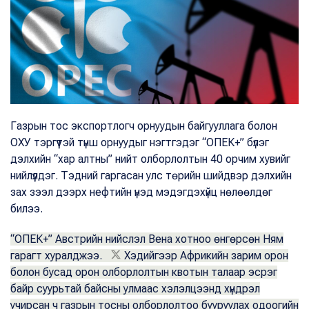
Газрын тос экспортлогч орнуудын байгууллага болон
ОХУ тэргүүтэй түнш орнуудыг нэгтгэдэг “ОПЕК+” бүлэг
дэлхийн “хар алтны” нийт олборлолтын 40 орчим хувийг
нийлүүлдэг. Тэдний гаргасан улс төрийн шийдвэр дэлхийн
зах зээл дээрх нефтийн үнэд мэдэгдэхүйц нөлөөлдөг
билээ.
“ОПЕК+” Австрийн нийслэл Вена хотноо өнгөрсөн Ням
гарагт хуралджээ.
Хэдийгээр Африкийн зарим орон
болон бусад орон олборлолтын квотын талаар эсрэг
байр суурьтай байсны улмаас хэлэлцээнд хүндрэл
учирсан ч газрын тосны олборлолтоо бууруулах одоогийн