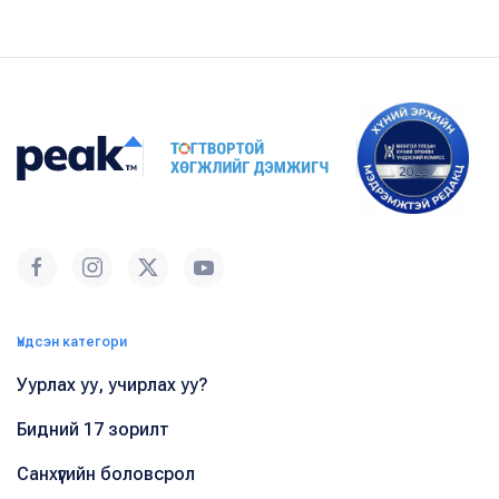
Үндсэн категори
Уурлах уу, учирлах уу?
Бидний 17 зорилт
Санхүүгийн боловсрол