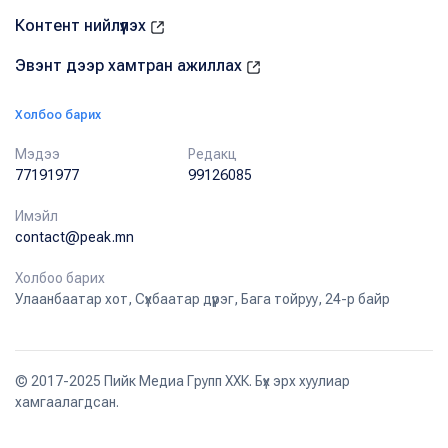
Контент нийлүүлэх
Эвэнт дээр хамтран ажиллах
Холбоо барих
Мэдээ
Редакц
77191977
99126085
Имэйл
contact@peak.mn
Холбоо барих
Улаанбаатар хот, Сүхбаатар дүүрэг, Бага тойруу, 24-р байр
© 2017-2025 Пийк Медиа Групп ХХК. Бүх эрх хуулиар
хамгаалагдсан.