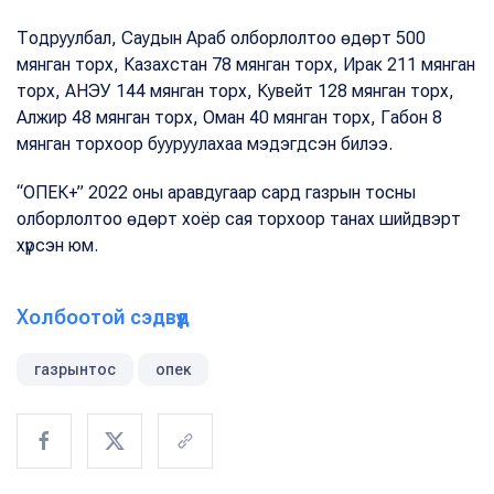
Тодруулбал, Саудын Араб олборлолтоо өдөрт 500
мянган торх, Казахстан 78 мянган торх, Ирак 211 мянган
торх, АНЭУ 144 мянган торх, Кувейт 128 мянган торх,
Алжир 48 мянган торх, Оман 40 мянган торх, Габон 8
мянган торхоор бууруулахаа мэдэгдсэн билээ.
“ОПЕК+” 2022 оны аравдугаар сард газрын тосны
олборлолтоо өдөрт хоёр сая торхоор танах шийдвэрт
хүрсэн юм.
Холбоотой сэдвүүд
газрынтос
опек