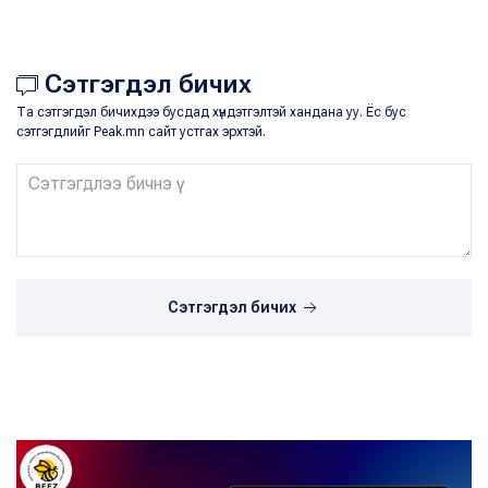
Сэтгэгдэл бичих
Та сэтгэгдэл бичихдээ бусдад хүндэтгэлтэй хандана уу. Ёс бус
сэтгэгдлийг Peak.mn сайт устгах эрхтэй.
Сэтгэгдэл бичих