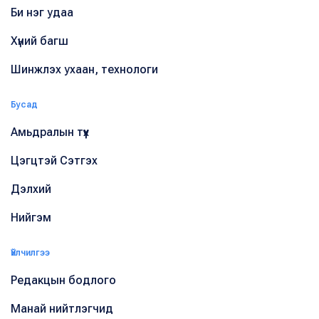
Би нэг удаа
Хүний багш
Шинжлэх ухаан, технологи
Бусад
Амьдралын түүх
Цэгцтэй Сэтгэх
Дэлхий
Нийгэм
Үйлчилгээ
Редакцын бодлого
Манай нийтлэгчид