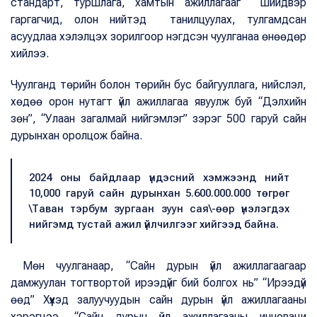
стандарт, туршлага, хамтын ажиллагааг шийдвэр
гаргагчид, олон нийтэд танилцуулах, тулгамдсан
асуудлаа хэлэлцэх зорилгоор нэгдсэн чуулганаа өнөөдөр
хийлээ.
Чуулганд төрийн болон төрийн бус байгууллага, нийслэл,
хөдөө орон нутагт үйл ажиллагаа явуулж буй “Дэлхийн
зөн”, “Улаан загалмай нийгэмлэг” зэрэг 500 гаруй сайн
дурынхан оролцож байна.
2024 оны байдлаар үндэсний хэмжээнд нийт
10,000 гаруй сайн дурынхан 5.600.000.000 төгрөг
\Таван тэрбум зургаан зуун сая\-өөр үнэлэгдэх
нийгэмд тустай ажил үйлчилгээг хийгээд байна.
Мөн чуулганаар, “Сайн дурын үйл ажиллагаагаар
дамжуулан тогтвортой ирээдүйг бий болгох нь” “Ирээдүй
өөд” Хүүхэд залуучуудын сайн дурын үйл ажиллагааны
хэрэгцээ, “Сайн дурын үйл ажиллагааны инноваци