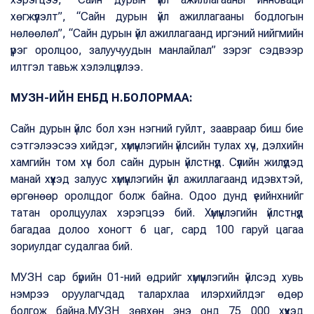
хөгжүүлэлт”, “Сайн дурын үйл ажиллагааны бодлогын
нөлөөлөл”, “Сайн дурын үйл ажиллагаанд иргэний нийгмийн
үүрэг оролцоо, залуучуудын манлайлал” зэрэг сэдвээр
илтгэл тавьж хэлэлцүүллээ.
МУЗН-ИЙН ЕНБД Н.БОЛОРМ
АА:
Сайн дурын үйлс бол хэн нэгний гуйлт, заавраар биш бие
сэтгэлээсээ хийдэг, хүмүүнлэгийн үйлсийн тулах хүч, дэлхийн
хамгийн том хүч бол сайн дурын үйлстнүүд. Сүүлийн жилүүдэд
манай хүүхэд залуус хүмүүнлэгийн үйл ажиллагаанд идэвхтэй,
өргөнөөр оролцдог болж байна. Одоо дунд үеийнхнийг
татан оролцуулах хэрэгцээ бий. Хүмүүнлэгийн үйлстнүүд
багадаа долоо хоногт 6 цаг, сард 100 гаруй цагаа
зориулдаг судалгаа бий.
МУЗН сар бүрийн 01-ний өдрийг хүмүүнлэгийн үйлсэд хувь
нэмрээ оруулагчдад талархлаа илэрхийлдэг өдөр
болгож байна.МУЗН зөвхөн энэ онд 75 000 хүүхэд