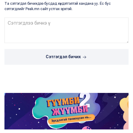
Та сэтгэгдэл бичихдээ бусдад хүндэтгэлтэй хандана уу. Ёс бус
сэтгэгдлийг Peak.mn сайт устгах эрхтэй.
Сэтгэгдэл бичих