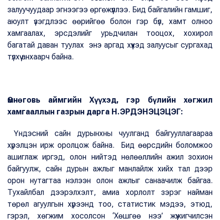
залуучуудаар эгнээгээ өргөжүүллээ. Бид байгалийн гамшиг,
аюулт үзэгдлээс өөрийгөө болон гэр бүл, хамт олноо
хамгаалах, эрсдэлийг урьдчилан тооцох, хохирол
багатай даван туулах энэ аргад хүүхэд залуусыг сургахад
түлхүү анхаарч байна.
Өмнөговь аймгийн Хүүхэд, гэр бүлийн хөгжил
хамгааллын газрын дарга Н.ЭРДЭНЭЦЭЦЭГ:
Үндэсний сайн дурынхны чуулганд байгууллагаараа
хүрэлцэн ирж оролцож байна. Бид өөрсдийн боломжоо
ашиглаж иргэд, олон нийтэд нөлөөллийн ажил зохион
байгуулж, сайн дурын ажлыг манлайлж хийх тал дээр
орон нутагтаа нэлээн олон ажлыг санаачилж байгаа.
Тухайлбал дээрэлхэлт, амиа хорлолт зэрэг найман
төрөл агуулгын хүрээнд тоо, статистик мэдээ, этюд,
гэрэл, хөгжим хосолсон ‘Хөшгөө нээ’ жүжигчилсэн