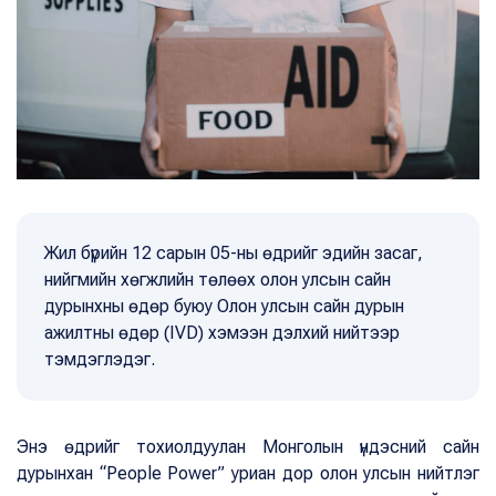
Жил бүрийн 12 сарын 05-ны өдрийг эдийн засаг,
нийгмийн хөгжлийн төлөөх олон улсын сайн
дурынхны өдөр буюу Олон улсын сайн дурын
ажилтны өдөр (IVD) хэмээн дэлхий нийтээр
тэмдэглэдэг.
Энэ өдрийг тохиолдуулан Монголын үндэсний сайн
дурынхан “People Power” уриан дор олон улсын нийтлэг