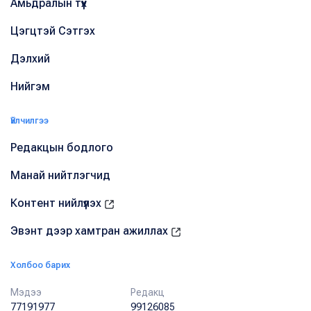
Амьдралын түүх
Цэгцтэй Сэтгэх
Дэлхий
Нийгэм
Үйлчилгээ
Редакцын бодлого
Манай нийтлэгчид
Контент нийлүүлэх
Эвэнт дээр хамтран ажиллах
Холбоо барих
Мэдээ
Редакц
77191977
99126085