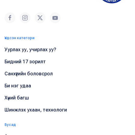
Үндсэн категори
Уурлах уу, учирлах уу?
Бидний 17 зорилт
Санхүүгийн боловсрол
Би нэг удаа
Хүний багш
Шинжлэх ухаан, технологи
Бусад