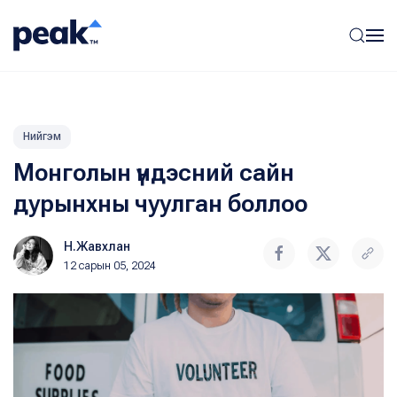
Нийгэм
Монголын үндэсний сайн
дурынхны чуулган боллоо
Н.Жавхлан
12 сарын 05, 2024