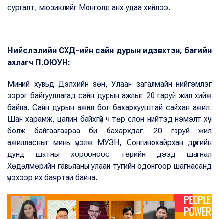
сургалт, мюзиклийг Монголд анх удаа хийлээ.
Нийслэлийн СХД-ийн сайн дурын идэвхтэн, багийн
ахлагч П.ОЮУН:
Миний хувьд Дэлхийн зөн, Улаан загалмайн нийгэмлэг
зэрэг байгууллагад сайн дурын ажлыг 20 гаруй жил хийж
байна. Сайн дурын ажил бол бахархууштай сайхан ажил.
Шан харамж, цалин байхгүй ч төр олон нийтэд нэмэлт хүч
болж байгаагаараа би бахархдаг. 20 гаруй жил
ажилласныг минь үнэлж МУЗН, Сонгинохайрхан дүүргийн
дунд шатны хорооноос төрийн дээд шагнал
Хөдөлмөрийн гавьяаны улаан тугийн одонгоор шагнасанд
үнэхээр их баяртай байна.