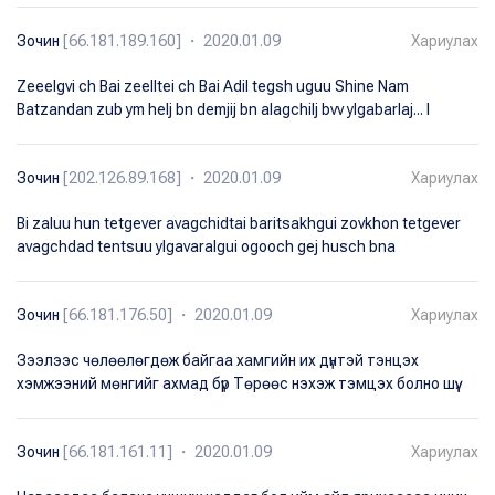
Зочин
[66.181.189.160] ・ 2020.01.09
Хариулах
Zeeelgvi ch Bai zeelltei ch Bai Adil tegsh uguu Shine Nam
Batzandan zub ym helj bn demjij bn alagchilj bvv ylgabarlaj... I
Зочин
[202.126.89.168] ・ 2020.01.09
Хариулах
Bi zaluu hun tetgever avagchidtai baritsakhgui zovkhon tetgever
avagchdad tentsuu ylgavaralgui ogooch gej husch bna
Зочин
[66.181.176.50] ・ 2020.01.09
Хариулах
Зээлээс чөлөөлөгдөж байгаа хамгийн их дүнтэй тэнцэх
хэмжээний мөнгийг ахмад бүр Төрөөс нэхэж тэмцэх болно шүү.
Зочин
[66.181.161.11] ・ 2020.01.09
Хариулах