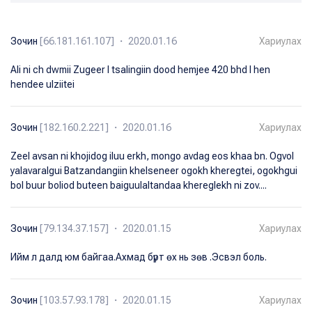
Зочин
[66.181.161.107] ・ 2020.01.16
Хариулах
Ali ni ch dwmii Zugeer l tsalingiin dood hemjee 420 bhd l hen
hendee ulziitei
Зочин
[182.160.2.221] ・ 2020.01.16
Хариулах
Zeel avsan ni khojidog iluu erkh, mongo avdag eos khaa bn. Ogvol
yalavaralgui Batzandangiin khelseneer ogokh kheregtei, ogokhgui
bol buur boliod buteen baiguulaltandaa khereglekh ni zov....
Зочин
[79.134.37.157] ・ 2020.01.15
Хариулах
Ийм л далд юм байгаа.Ахмад бүрт өх нь зөв .Эсвэл боль.
Зочин
[103.57.93.178] ・ 2020.01.15
Хариулах