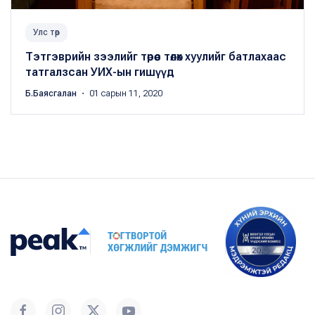
Улс төр
Тэтгэврийн зээлийг төрөөс төлөх хуулийг батлахаас
татгалзсан УИХ-ын гишүүд
Б.Баясгалан
・ 01 сарын 11, 2020