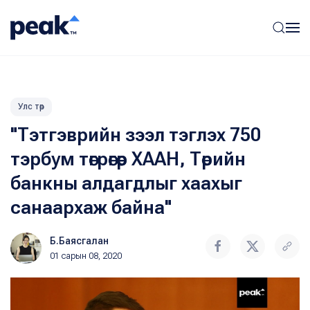
Улс төр
"Тэтгэврийн зээл тэглэх 750
тэрбум төгрөгөөр ХААН, Төрийн
банкны алдагдлыг хаахыг
санаархаж байна"
Б.Баясгалан
01 сарын 08, 2020