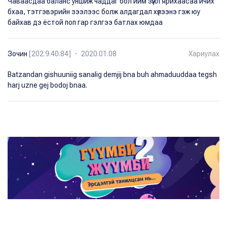
Чаваасдаа баланс уншиж чаддаг бол ийм зүйл ярихаасаа ичих
бхаа, тэтгэвэрийн зээлээс болж алдагдал хүлээнэ гэж юу
байхав дэ ёстой поп гар гэлгээ батлах юмдаа
Зочин
[202.9.40.84] ・ 2020.01.08
Хариулах
Batzandan gishuuniig sanalig demjij bna buh ahmaduuddaa tegsh
harj uzne gej bodoj bnaa.