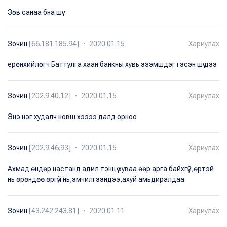
Зөв санаа бна шүү
Зочин
[66.181.185.94] ・ 2020.01.15
Хариулах
ерөнхийлөгч Баттулга хаан банкны хувь эзэмшдэг гэсэн шүү дээ
Зочин
[202.9.40.12] ・ 2020.01.15
Хариулах
Энэ нэг худалч новш хэзээ далд орноо
Зочин
[202.9.46.93] ・ 2020.01.15
Хариулах
Ахмад ѳндѳр настанд адил тэнцүү хуваа ѳѳр арга байхгүй,ѳртэй
нь ѳрѳндѳѳ ѳргүй нь,эмчилгээндээ,ахуй амьдиралдаа.
Зочин
[43.242.243.81] ・ 2020.01.11
Хариулах