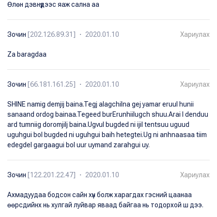
Өлөн дэвнүүдээс яаж сална аа
Зочин
[202.126.89.31] ・ 2020.01.10
Хариулах
Za baragdaa
Зочин
[66.181.161.25] ・ 2020.01.10
Хариулах
SHINE namig demjij baina.Tegj alagchilna gej yamar eruul hunii
sanaand ordog bainaa.Tegeed burErunhiilugch shuu.Arai l denduu
ard tumniig doromjilj baina.Ugvul bugded ni ijil tentsuu uguud
uguhgui bol bugded ni uguhgui baih hetegtei.Ug ni anhnaasaa tiim
edegdel gargaagui bol uur uymand zarahgui uy.
Зочин
[122.201.22.47] ・ 2020.01.10
Хариулах
Ахмадуудаа бодсон сайн хүн болж харагдах гэсний цаанаа
өөрсдийнх нь хулгай луйвар яваад байгаа нь тодорхой ш дээ.