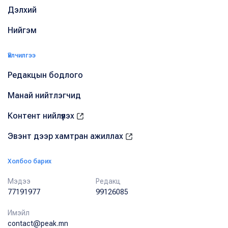
Дэлхий
Нийгэм
Үйлчилгээ
Редакцын бодлого
Манай нийтлэгчид
Контент нийлүүлэх
Эвэнт дээр хамтран ажиллах
Холбоо барих
Мэдээ
Редакц
77191977
99126085
Имэйл
contact@peak.mn