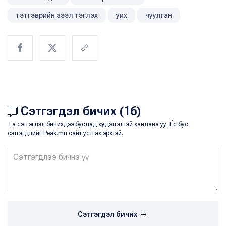
тэтгэврийн зээл тэглэх
уих
чуулган
Сэтгэгдэл бичих (16)
Та сэтгэгдэл бичихдээ бусдад хүндэтгэлтэй хандана уу. Ёс бус
сэтгэгдлийг Peak.mn сайт устгах эрхтэй.
Сэтгэгдэл бичих