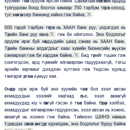
хуулийн төсөл оруулж ирсэн байна.
Салхитын мөнгөний ордод
тулгуурлан бонд босгох замаар 750 тэрбум төгрөг олоод,
тус мөнгөө хоёр банкинд хийнэ гэж байна.
500 гаруй тэрбум төгрөг нь ХААН банк руу, үлдэгдэл нь
Төрийн банк руу явна
гэж би ойлголоо.
Энэ бодлогыг
оруулж ирж буй нөхдүүдийн цаад санаа нь ХААН банк,
Төрийн банкны алдагдлыг хаах хувийн бизнесийн өчүүхэн
санаархал гэж би хардаж байна.
Бид төрийг түших гэж
сонгогдсон, ард түмнийг ялгаварлан гадуурхахгүй, тэгш
эрхийн зарчмыг дээдлэн зүтгэнэ гэж Үндсэн хуульд
тангараг өргөсөн хүмүүс юм.
Өнөөдөр орж ирж буй энэ хуулийн төсөл бол зээл авсан
ахмадуудын зээлийг хаагаад өгье, зээл аваагүй
ахмадуудад юу ч өгөхгүй гэсэн л төсөл байна. Өөрөөр хэлбэл,
ахмадуудыг ялгаварлан гадуурхсан, зээл авсан нь хожно,
аваагүй нь хохино гэж байна. Тиймээс
ШИНЭ намын
Удирдах зөвлөл өчигдөр хуралдаж, энэ бодлогыг буруу байна