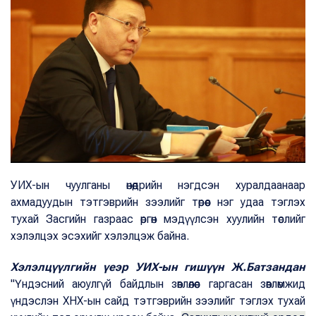
УИХ-ын чуулганы өнөөдрийн нэгдсэн хуралдаанаар
ахмадуудын тэтгэврийн зээлийг төрөөс нэг удаа тэглэх
тухай Засгийн газраас өргөн мэдүүлсэн хуулийн төслийг
хэлэлцэх эсэхийг хэлэлцэж байна.
Хэлэлцүүлгийн үеэр УИХ-ын гишүүн Ж.Батзандан
"Үндэсний аюулгүй байдлын зөвлөлөөс гаргасан зөвлөмжид
үндэслэн ХНХ-ын сайд тэтгэврийн зээлийг тэглэх тухай