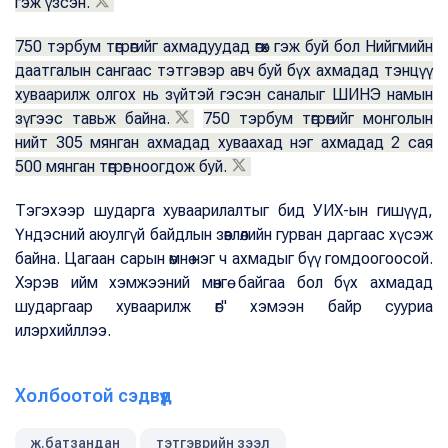
гэж үзсэн.
750 тэрбум төгрөгийг ахмадуудад өгөх гэж буй бол Нийгмийн
даатгалын сангаас тэтгэвэр авч буй бүх ахмадад тэнцүү
хуваарилж олгох нь зүйтэй гэсэн саналыг ШИНЭ намын
зүгээс тавьж байна.
750 тэрбум төгрөгийг монголын
нийт 305 мянган ахмадад хуваахад нэг ахмадад 2 сая
500 мянган төгрөг ноогдож буй.
Тэгэхээр шударга хуваарилалтыг бид УИХ-ын гишүүд,
Үндэсний аюулгүй байдлын зөвлөлийн гурван даргаас хүсэж
байна. Цагаан сарын өмнө нэг ч ахмадыг бүү гомдоогоосой.
Хэрэв ийм хэмжээний мөнгө байгаа бол бүх ахмадад
шударгаар хуваарилж өг" хэмээн байр сууриа
илэрхийллээ.
Холбоотой сэдвүүд
ж.батзандан
тэтгэврийн зээл