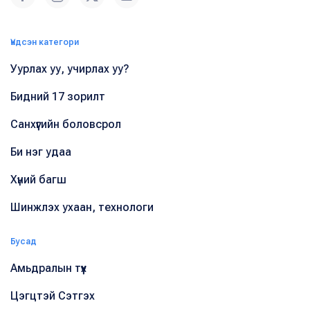
Үндсэн категори
Уурлах уу, учирлах уу?
Бидний 17 зорилт
Санхүүгийн боловсрол
Би нэг удаа
Хүний багш
Шинжлэх ухаан, технологи
Бусад
Амьдралын түүх
Цэгцтэй Сэтгэх