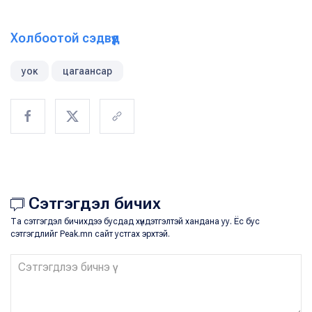
Холбоотой сэдвүүд
уок
цагаансар
Сэтгэгдэл бичих
Та сэтгэгдэл бичихдээ бусдад хүндэтгэлтэй хандана уу. Ёс бус
сэтгэгдлийг Peak.mn сайт устгах эрхтэй.