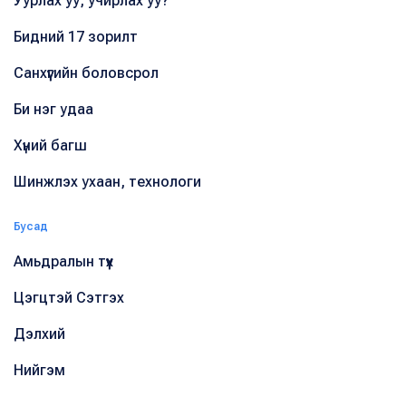
Уурлах уу, учирлах уу?
Бидний 17 зорилт
Санхүүгийн боловсрол
Би нэг удаа
Хүний багш
Шинжлэх ухаан, технологи
Бусад
Амьдралын түүх
Цэгцтэй Сэтгэх
Дэлхий
Нийгэм