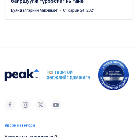
байршуулж түрээсийг нь төлнө
Буяндэлгэрийн Мөнхчимэг
・ 01 сарын 24, 2024
Үндсэн категори