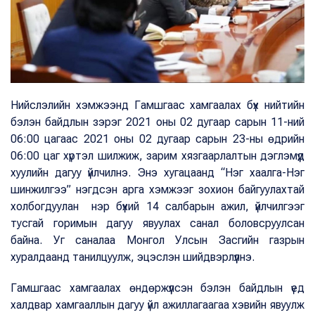
Нийслэлийн хэмжээнд Гамшгаас хамгаалах бүх нийтийн
бэлэн байдлын зэрэг 2021 оны 02 дугаар сарын 11-ний
06:00 цагаас 2021 оны 02 дугаар сарын 23-ны өдрийн
06:00 цаг хүртэл шилжиж, зарим хязгаарлалтын дэглэмүүд
хуулийн дагуу үйлчилнэ. Энэ хугацаанд “Нэг хаалга-Нэг
шинжилгээ” нэгдсэн арга хэмжээг зохион байгуулахтай
холбогдуулан нэр бүхий 14 салбарын ажил, үйлчилгээг
тусгай горимын дагуу явуулах санал боловсруулсан
байна. Уг саналаа Монгол Улсын Засгийн газрын
хуралдаанд танилцуулж, эцэслэн шийдвэрлүүлнэ.
Гамшгаас хамгаалах өндөржүүлсэн бэлэн байдлын үед
халдвар хамгааллын дагуу үйл ажиллагаагаа хэвийн явуулж