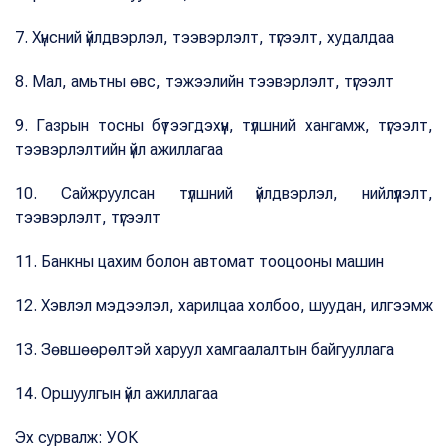
7. Хүнсний үйлдвэрлэл, тээвэрлэлт, түгээлт, худалдаа
8. Мал, амьтны өвс, тэжээлийн тээвэрлэлт, түгээлт
9. Газрын тосны бүтээгдэхүүн, түлшний хангамж, түгээлт,
тээвэрлэлтийн үйл ажиллагаа
10. Сайжруулсан түлшний үйлдвэрлэл, нийлүүлэлт,
тээвэрлэлт, түгээлт
11. Банкны цахим болон автомат тооцооны машин
12. Хэвлэл мэдээлэл, харилцаа холбоо, шуудан, илгээмж
13. Зөвшөөрөлтэй харуул хамгаалалтын байгууллага
14. Оршуулгын үйл ажиллагаа
Эх сурвалж: УОК