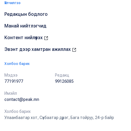
Үйлчилгээ
Редакцын бодлого
Манай нийтлэгчид
Контент нийлүүлэх
Эвэнт дээр хамтран ажиллах
Холбоо барих
Мэдээ
Редакц
77191977
99126085
Имэйл
contact@peak.mn
Холбоо барих
Улаанбаатар хот, Сүхбаатар дүүрэг, Бага тойруу, 24-р байр