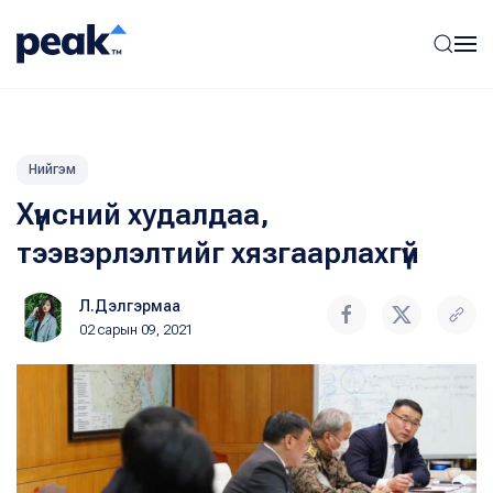
Нийгэм
Хүнсний худалдаа,
тээвэрлэлтийг хязгаарлахгүй
Л.Дэлгэрмаа
02 сарын 09, 2021