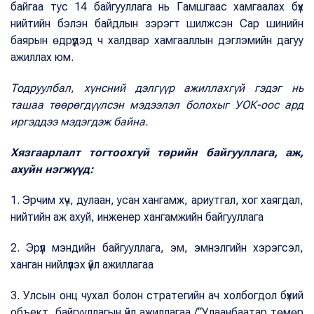
байгаа тус 14 байгууллага нь Гамшгаас хамгаалах бүх
нийтийн бэлэн байдлын зэрэгт шилжсэн Сар шинийн
баярын өдрүүдэд ч халдвар хамгааллын дэглэмийн дагуу
ажиллах юм.
Тодруулбал, хүнсний дэлгүүр ажиллахгүй гэдэг нь
ташаа төөрөгдүүлсэн мэдээлэл болохыг УОК-оос ард
иргэддээ мэдэгдэж байна.
Хязгаарлалт тогтоохгүй төрийн байгууллага, аж,
ахуйн нэгжүүд:
1. Эрчим хүч, дулаан, усан хангамж, ариутгал, хог хаягдал,
нийтийн аж ахуй, инженер хангамжийн байгууллага
2. Эрүүл мэндийн байгууллага, эм, эмнэлгийн хэрэгсэл,
ханган нийлүүлэх үйл ажиллагаа
3. Улсын онц чухал болон стратегийн ач холбогдол бүхий
объект, байгууллагын үйл ажиллагаа /“Улаанбаатар төмөр