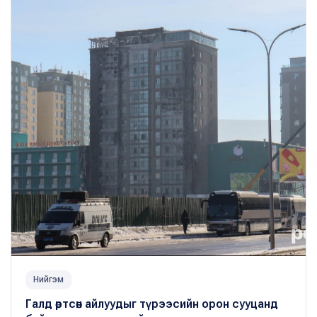
Нийгэм
Галд өртсөн айлуудыг түрээсийн орон сууцанд