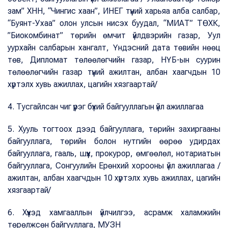
зам” ХНН, “Чингис хаан”, ИНЕГ түүний харьяа алба салбар,
“Буянт-Ухаа” олон улсын нисэх буудал, “МИАТ” ТӨХК,
”Биокомбинат” төрийн өмчит үйлдвэрийн газар, Уул
уурхайн салбарын хангалт, Үндэсний дата төвийн нөөц
төв, Дипломат төлөөлөгчийн газар, НҮБ-ын суурин
төлөөлөгчийн газар түүний ажилтан, албан хаагчдын 10
хүртэлх хувь ажиллах, цагийн хязгаартай/
4. Тусгайлсан чиг үүрэг бүхий байгууллагын үйл ажиллагаа
5. Хууль тогтоох дээд байгууллага, төрийн захиргааны
байгууллага, төрийн болон нутгийн өөрөө удирдах
байгууллага, гааль, шүүх, прокурор, өмгөөлөл, нотариатын
байгууллага, Сонгуулийн Ерөнхий хорооны үйл ажиллагаа /
ажилтан, албан хаагчдын 10 хүртэлх хувь ажиллах, цагийн
хязгаартай/
6. Хүүхэд хамгааллын үйлчилгээ, асрамж халамжийн
төрөлжсөн байгууллага, МУЗН