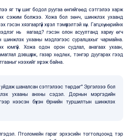
ээ яг түүн шиг бодол руугаа өнгийгөөд сэтгэлээ харж
ээх сэжим болжээ. Хожа бол зөнч, шинжлэх ухаанд
 гэсэн хязгааргүй хүсэл тэмүүлэлтэй хүн. Гагцхүү өөрийнх
мэдлэг нь яагаад? гэсэн олон асуултанд хариу өгч
ийн шинжлэх ухааны мэдлэгээс суралцахыг чармайна.
юмгүй. Хожа одон орон судлал, анагаах ухаан,
аглал дэвшүүлж, газар хөдлөх, тэнгэр дуугарах гээд
тгааныг нээхийг хүсэж байна.
үй уйдаж шаналсан сэтгэлээс төрдөг" Эргэлзээ бол
жлэх ухааны анхны сэдэл. Дорнын мэргэдийн
лгээр нээсэн бүхэн Өрнийн туршилтын шинжлэх
гэдэл. Птоломейн гараг эрхэсийн тогтолцоонд тэр