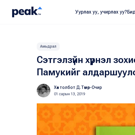
Уурлах уу, учирлах уу?
Бид
Амьдрал
Сэтгэлзүйн хүүрнэл зо
Памукийг алдаршуулс
Хөх толбот Д.Төмөр-Очир
01 сарын 13, 2019