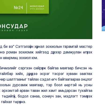
 би вэ" Сэтгэлзүйн хүүрнэл зохиолын гарамгай мастер
нэ роман зохиомж хийгээд дүрээр дамжуулан өгүүлэх
сан өвөрмөц зохиол юм.
ичмэлийг сэргээн сийрүүлж байгаа маягаар бичсэн нь
тайлбар хийх, дүрүүдээ эсрэг тэсрэг хуваан зааглах
чир шалтгааныг тайлах сэдэл өгч байгаагаараа онцлог
оолын дурсамж маягаар, тэр боол өөртэй нь усны
х эрхэмтэй арван таван жил хамт амьдарсан тухайгаа
өрх төдийгүй, бодол санаа, сониуч зан, мэдлэгт тэмүүлэх
 гайхал төрүүлнэ.