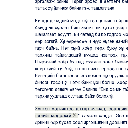
эргэлзэж байна. Гараг эрхэс үл үзэгдэгч бө
татах хүч үйлчилж байна гэж таамаглана.
Бүх одод бидний мэдэхгүй төв цэгийг тойрон 
Амьдрал хүлээлт биш амтыг нь хүртэх учиртай
шаналгаат асуулт. Би яагаад би вэ гэдгээ 
өөр аргагүй. Хүн өөрөөсөө ч нуух нүцгэн үнэн
гарч байна. Нэг хүний хоёр төрх буюу хүн
тархины тайлагдашгүй нууцад нэвтрэх түлх
Ширээний хоёр буланд суугаад хоёр биенээ
хоёр хүний түүх. Үгүй, ээ энэ чинь ердөө нэг 
Венецийн боол гэсэн зохиомол дүр оруулж өөр
бичсэн гэсэн үг. Тэгж байж үнэн болно. Хоёр
төгсгөлд аялагч өвгөн Эвлияа "Бид хачин г
тархиа уудлаад суугаад байж болохгүй.
Зөвхөн өөрийнхөө дотор аялаад, өөрсдийн
гэгчийг мэдрэхгүй
" хэмээн хэлдэг. Энэ 
өрнийн өөр бусад соёл иргэншлийн дэвшилтэт 