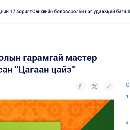
ний 17 зорилт
Санхүүгийн боловсрол
Би нэг удаа
Хүний багш
хиолын гарамгай мастер
ан "Цагаан цайз"
С
1
2