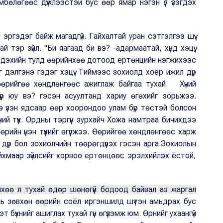
мбөлөгөөс дүүжлээстэй бус өөр ямар нэгэн үл үзэгдэх
эргэдэг байж магадгүй. Гайхалтай уран сэтгэлгээ шүү.
 тэр зүйл. "Би яагаад би вэ? -адармаатай, хүнд хэцүү,
мэдэхийн тулд өөрийнхөө дотоод ертөнцийн нэгжихээс
ийг дэлгэнэ гэдэг хэцүү. Тиймээс зохиолд хоёр ижил дүр
 өөрийгөө хөндлөнгөөс ажиглаж байгаа тухай. Хүний
үүр юу вэ? гэсэн асуултанд хариу өгөхийг зорьжээ.
 үзэн ядсаар өөр хоорондоо улам бүр төстэй болсон
хүний түүх. Ордны тэргүүн зурхайч Хожа намтраа бичихдээ
ийн үнэн түүхийг өгүүлжээ. Өөрийгөө хөндлөнгөөс харж
 дүр бол зохиолчийн төөрөгдүүлэх гэсэн арга.Зохиолын
айхмаар зүйлсийг хорвоо ертөнцөөс эрэлхийлэх ёстой,
хөө л тухай өдөр шөнөгүй бодоод байвал аз жаргал
нь зөвхөн өөрийн соёл иргэншилд шүтэн амьдрах бус
бүхнийг ашиглах тухай гүн өгүүлэмж юм. Өрнийг ухаангүй