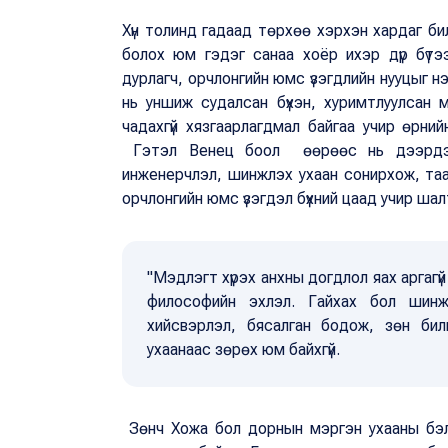
Хүн толинд гадаад төрхөө хэрхэн хардаг бил
болох юм гэдэг санаа хоёр ихэр дүр бүт
дурлагч, орчлонгийн юмс үзэгдлийн нууцыг нээх
нь уншиж судалсан бүхэн, хуримтлуулсан 
чадахгүй хязгаарлагдмал байгаа учир өрн
Гэтэл Венец боол өөрөөс нь дээрдэх 
инженерчлэл, шинжлэх ухаан сонирхож, таам
орчлонгийн юмс үзэгдэл бүхний цаад учир шал
"Мэдлэгт хүрэх анхны догдлол яах аргаг
философийн эхлэл. Гайхах бол шин
хийсвэрлэл, бясалган бодож, зөн би
ухаанаас зөрөх юм байхгүй.
Зөнч Хожа бол дорнын мэргэн ухааны бэл