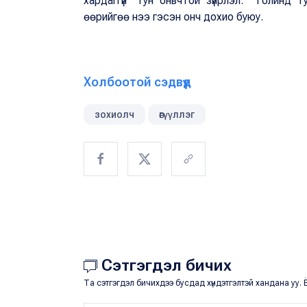
хардаггүй" тун онвчтой зүйрлэл. "Толинд 
өөрийгөө нээ гэсэн онч дохио буюу.
Холбоотой сэдвүүд
зохиолч
өгүүллэг
Сэтгэгдэл бичих
Та сэтгэгдэл бичихдээ бусдад хүндэтгэлтэй хандана уу. Ё