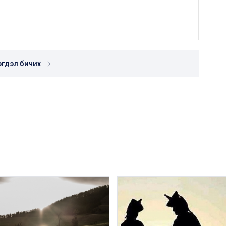
эгдэл бичих