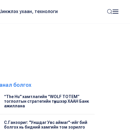
Шинжлэх ухаан, технологи
анал болгох
“The Hu" хамтлагийн “WOLF TOTEM”
тоглолтын стратегийн түншээр ХААН Банк
ажиллана
С.Ганзориг: "Уншдаг Увс аймаг"-ийг бий
болгох нь бидний хамгийн том зорилго