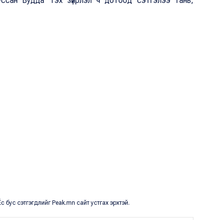
туссан Будда" гэх зүйрлэл ч дотоод сэтгэлээ тань,
с бус сэтгэгдлийг Peak.mn сайт устгах эрхтэй.