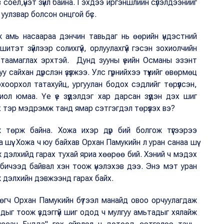
 соёл,үнэт зүйл байна. Гэхдээ иргэншлийн сүлэлдээнийг
 уулзвар болсон онцгой бүс.
 амь насаараа дэнчин тавьдаг нь өөрийн үндэстний
шитэт зүйлээр солихгүй, орлуулахгүй гэсэн зохиолчийн
 таамаглах эрхтэй. Дунд зууны үеийн Османы эзэнт
у сайхан дүрслэн үзүүлжээ. Улс гүрнийхээ түүхийг өвөрмөц
оорхол татахуйц, ургуулан бодох сэдлийг төрүүлсэн,
иол юмаа. Үе үе зүүдэлдэг хар дарсан зүүдэн дэх шиг
х тэр мэдрэмж танд ямар сэтгэгдэл төрүүлэх вэ?
төрж байна. Хожа ихэр дүр бий болгож түүгээрээ
а шүү. Хожа ч юу байхав Орхан Памукийн л уран санаа шүү
 дэлхийд гарах тухай яриа хөөрөө бий. Хэний ч мэдэх
г бичээд байвал хэн тоож үнэлэхэв дээ. Энэ мэт уран
 дэлхийн дэвжээнд гарах байх.
өгч Орхан Памукийн бүтээл манайд овоо орчуулагдаж
дыг тоож үздэггүй шиг одод ч мулгуу амьтадыг хялайж