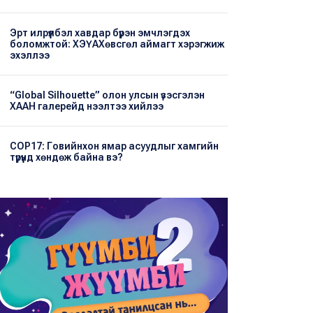
Эрт илрүүлбэл хавдар бүрэн эмчлэгдэх
боломжтой: ХЭҮА​Хөвсгөл аймагт хэрэгжиж
эхэллээ
“Global Silhouette” олон улсын үзэсгэлэн
ХААН галерейд нээлтээ хийлээ
COP17: Говийнхон ямар асуудлыг хамгийн
түрүүнд хөндөж байна вэ?