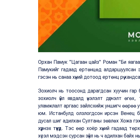
Орхан Памук "Цагаан цайз" Роман "Би яагаад
Памукийг гадаад ертөнцөд алдаршуулсан э
гэсэн нь санаа хүний дотоод ертөнц рүү ханд
Зохиолч нь тоосонд дарагдсан хуучин гар б
зохиолч үйл явдалд үнэлэлт дүгнэлт өгөх, 
уламжлалт аргаас зайлсхийж уншигч өөрөө у
юм. Истанбулд олзлогдсон ирсэн Венец б
дусал шиг адилхан Султаны зөвлөх Хожа гэ
хүүрнэх түүхүүд. Тэс өөр хоёр хүний гадаад т
хүсэл мэдсэн сурсан зүйл нь ч адилхан байх нь