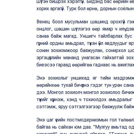
шүтэн бишрэх хэрэггүй. Бидэнд бас өөрийн өв
хорих аргагүй. Турк бол өрнө, дорнын соёлын
Венец боол мусульман шашинд орохгүй гэж
онцлог, шашин шүтлэгээ өөр ямар ч илүү дэв
санаа байж магад. Уншигч тайлбарлах бус
гүрний ордны амьдрал, түүхэн үйл явдлуудыг яру
сонин зохиомжоор баяжуулан, сонирхол шох
эргэцүүллийн мананд унагасан гайхалтай зох
биеэсээ гараад өөрийгөө гаднаас нь ажигла
Энэ зохиолыг уншихад яг тийм мэдрэмж 
өөрийнхөө тухай бичүүлнэ гэдэг тун уран сана
дээ. Монгол зохиолч монгол зохиолоо бичиж
түүхийг хүүрнэж, хэнд ч тохиолдох амьдралы
сэтгэмж, яруу сэтгэлгээгээр баяжуулж байж
Энэ цаг үеийн постмодернизмын гол төлөөл
байгаа нь сайхан юм даа. "Мулгуу амьтад од