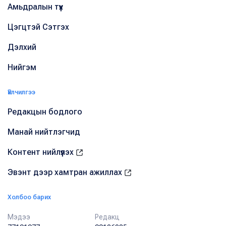
Амьдралын түүх
Цэгцтэй Сэтгэх
Дэлхий
Нийгэм
Үйлчилгээ
Редакцын бодлого
Манай нийтлэгчид
Контент нийлүүлэх
Эвэнт дээр хамтран ажиллах
Холбоо барих
Мэдээ
Редакц