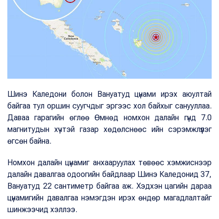
Шинэ Каледони болон Вануатуд цүнами ирэх аюултай
байгаа тул оршин суугчдыг эргээс хол байхыг санууллаа.
Даваа гарагийн өглөө Өмнөд номхон далайн гүнд 7.0
магнитудын хүчтэй газар хөдөлснөөс ийн сэрэмжлүүлэг
өгсөн байна.
Номхон далайн цүнамиг анхааруулах төвөөс хэмжиснээр
далайн давалгаа одоогийн байдлаар Шинэ Каледонид 37,
Вануатуд 22 сантиметр байгаа аж. Хэдхэн цагийн дараа
цүнамигийн давалгаа нэмэгдэн ирэх өндөр магадлалтайг
шинжээчид хэллээ.