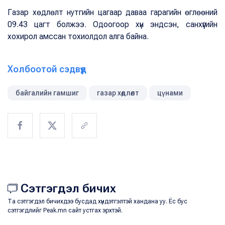
Газар хөдлөлт нутгийн цагаар даваа гарагийн өглөөний
09.43 цагт болжээ. Одоогоор хүн эндсэн, санхүүгийн
хохирол амссан тохиолдол алга байна.
Холбоотой сэдвүүд
байгалийн гамшиг
газар хөдлөлт
цүнами
Сэтгэгдэл бичих
Та сэтгэгдэл бичихдээ бусдад хүндэтгэлтэй хандана уу. Ёс бус
сэтгэгдлийг Peak.mn сайт устгах эрхтэй.