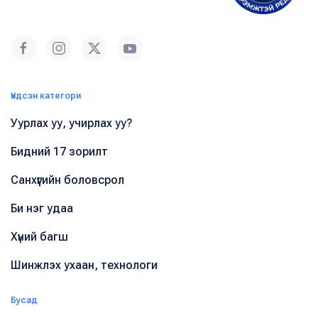
Үндсэн категори
Уурлах уу, учирлах уу?
Бидний 17 зорилт
Санхүүгийн боловсрол
Би нэг удаа
Хүний багш
Шинжлэх ухаан, технологи
Бусад