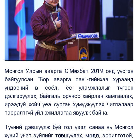
Монгол Улсын аварга С.Мөнхбат 2019 онд үүсгэн
байгуулсан “Бор аварга сан”-гийнхаа хүрээнд
үндэсний өв соёл, ёс уламжлалыг түгээн
дэлгэрүүлэх, байгаль орчноо хайрлан хамгаалах,
ирээдүй хойч үеэ сурган хүмүүжүүлэх чиглэлээр
тасралтгүй үйл ажиллагаа явуулж байна.
Түүний дэвшүүлж буй гол үзэл санаа нь Монгол
хүний үнэт зүйлийг төлөвшүүлэх, мөрөөдөл, зорилготой,