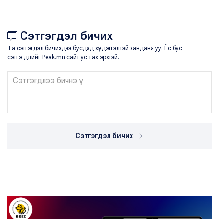
Сэтгэгдэл бичих
Та сэтгэгдэл бичихдээ бусдад хүндэтгэлтэй хандана уу. Ёс бус
сэтгэгдлийг Peak.mn сайт устгах эрхтэй.
Сэтгэгдэл бичих