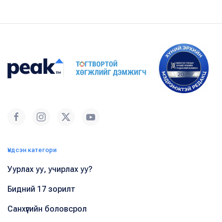
Үндсэн категори
Уурлах уу, учирлах уу?
Бидний 17 зорилт
Санхүүгийн боловсрол