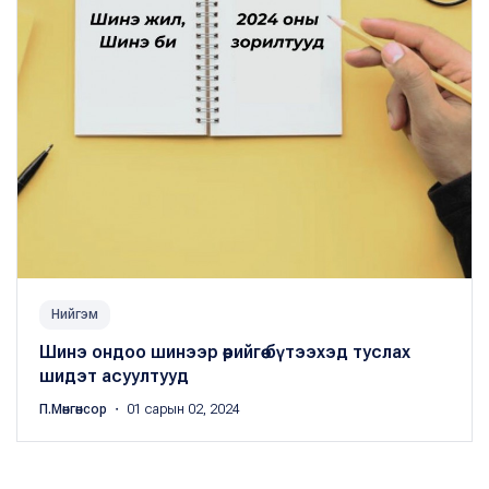
Нийгэм
Шинэ ондоо шинээр өөрийгөө бүтээхэд туслах
шидэт асуултууд
П.Мөнгөнсор
・ 01 сарын 02, 2024