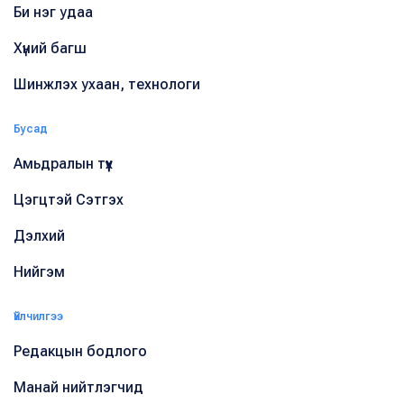
Би нэг удаа
Хүний багш
Шинжлэх ухаан, технологи
Бусад
Амьдралын түүх
Цэгцтэй Сэтгэх
Дэлхий
Нийгэм
Үйлчилгээ
Редакцын бодлого
Манай нийтлэгчид