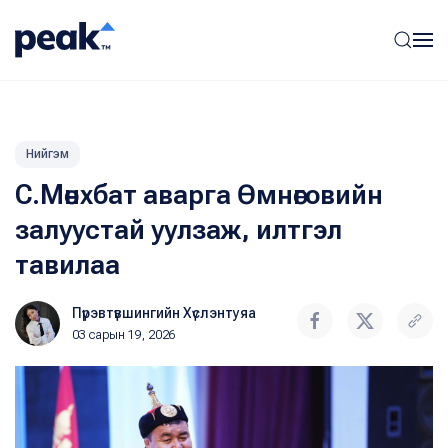
Нийгэм
С.Мөнхбат аварга Өмнөговийн
залуустай уулзаж, илтгэл
тавилаа
Пүрэвтүвшингийн Хүслэнтуяа
03 сарын 19, 2026