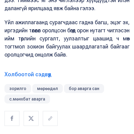
дээ. Тиймээс яг энэ чиглэлээр хүүхдүүдтэй илэн
далангүй ярилцаад явж байна гэлээ.
Үйл ажиллагаанд сурагчдаас гадна багш, эцэг эх,
иргэдийн төлөөлөл оролцсон бөгөөд орон нутагт чиглэсэн
ийм төрлийн сургалт, уулзалтыг цаашид ч мөн
тогтмол зохион байгуулах шаардлагатай байгааг
оролцогчид онцолж байв.
Холбоотой сэдвүүд
зорилго
мөрөөдөл
бор аварга сан
с.мөнхбат аварга