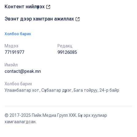
Контент нийлүүлэх
Эвэнт дээр хамтран ажиллах
Холбоо барих
Мэдээ
Редакц
77191977
99126085
Имэйл
contact@peak.mn
Холбоо барих
Улаанбаатар хот, Сүхбаатар дүүрэг, Бага тойруу, 24-р байр
© 2017-2025 Пийк Медиа Групп ХХК. Бүх эрх хуулиар
хамгаалагдсан.