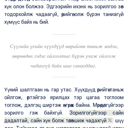
хүн олон болжээ. Эдгээрийн ихэнх нь зорилгоо зөв
тодорхойлж чадаагүй, өөрийгөө олж бүрэн таниагүй
хүмүүс байх нь бий.
Сүүлийн үеийн хүүхдүүд өөрийгөө таньж мэдэх,
мөрөөдөх гэдэг ойлголтыг бүрэн ухаж ойлгож
чадахгүй байх шиг санагддаг.
Үүний шалтгаан нь гар утас. Хүүхдүүд өөрийгөө таньж
ойлгож, өөртэйгээ ярилцах тэр цагаа тоглоом
тоглож, дэлгэц ширтэж өнгөрөөж байна. Мөрөөдөлгүйгээр
зорилго гэж байхгүй.
Зорилгогүйгээр сайн
дадалтай, сайн хүн болж төлөвшиж чадахгүй
шүү