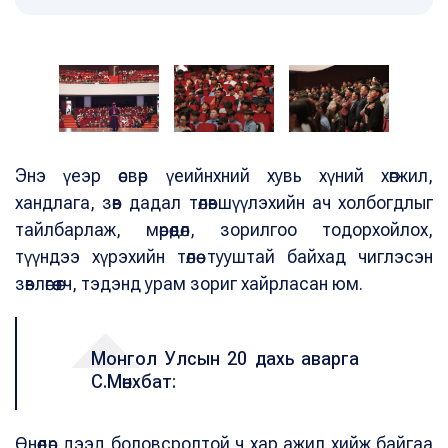
Энэ үеэр өсвөр үеийнхний хувь хүний хөгжил,
хандлага, зөв дадал төлөвшүүлэхийн ач холбогдлыг
тайлбарлаж, мөрөөдөл, зорилгоо тодорхойлох,
түүндээ хүрэхийн төлөө тууштай байхад чиглэсэн
зөвлөгөө өгч, тэдэнд урам зориг хайрласан юм.
Монгол Улсын 20 дахь аварга
С.Мөнхбат:
Өнөөдөр дээд боловсролтой ч хар ажил хийж байгаа