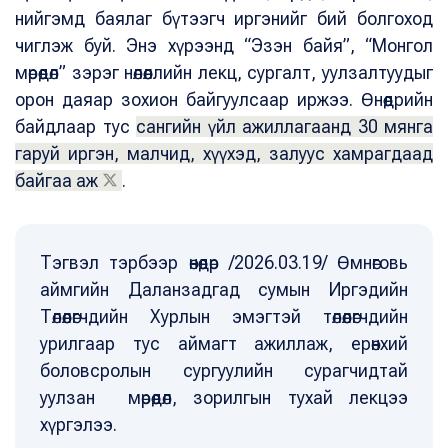
нийгэмд баялаг бүтээгч иргэнийг бий болгоход
чиглэж буй. Энэ хүрээнд “Эзэн байя”, “Монгол
мөрөөдөл” зэрэг нөлөөллийн лекц, сургалт, уулзалтуудыг
орон даяар зохион байгуулсаар иржээ. Өнөөдрийн
байдлаар тус
сангийн үйл ажиллагаанд 30 мянга
гаруй иргэн, малчид, хүүхэд, залуус хамрагдаад
байгаа аж
.
Тэгвэл тэрбээр өнөөдөр /2026.03.19/ Өмнөговь
аймгийн Даланзадгад сумын Иргэдийн
Төлөөлөгчдийн Хурлын эмэгтэй төлөөлөгчдийн
урилгаар тус аймагт ажиллаж, ерөнхий
боловсролын сургуулийн сурагчидтай
уулзан мөрөөдөл, зорилгын тухай лекцээ
хүргэлээ.