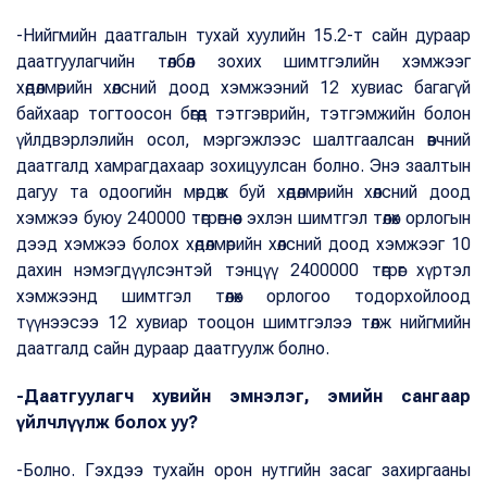
-Нийгмийн даатгалын тухай хуулийн 15.2-т сайн дураар
даатгуулагчийн төлбөл зохих шимтгэлийн хэмжээг
хөдөлмөрийн хөлсний доод хэмжээний 12 хувиас багагүй
байхаар тогтоосон бөгөөд тэтгэврийн, тэтгэмжийн болон
үйлдвэрлэлийн осол, мэргэжлээс шалтгаалсан өвчний
даатгалд хамрагдахаар зохицуулсан болно. Энэ заалтын
дагуу та одоогийн мөрдөж буй хөдөлмөрийн хөлсний доод
хэмжээ буюу 240000 төгрөгнөөс эхлэн шимтгэл төлөх орлогын
дээд хэмжээ болох хөдөлмөрийн хөлсний доод хэмжээг 10
дахин нэмэгдүүлсэнтэй тэнцүү 2400000 төгрөг хүртэл
хэмжээнд шимтгэл төлөх орлогоо тодорхойлоод
түүнээсээ 12 хувиар тооцон шимтгэлээ төлж нийгмийн
даатгалд сайн дураар даатгуулж болно.
-Даатгуулагч хувийн эмнэлэг, эмийн сангаар
үйлчлүүлж болох уу?
-Болно. Гэхдээ тухайн орон нутгийн засаг захиргааны