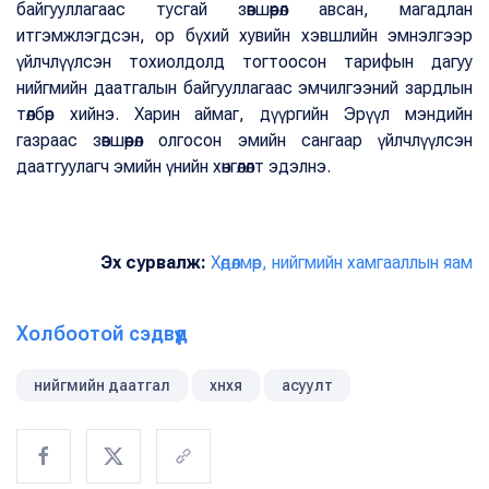
байгууллагаас тусгай зөвшөөрөл авсан, магадлан
итгэмжлэгдсэн, ор бүхий хувийн хэвшлийн эмнэлгээр
үйлчлүүлсэн тохиолдолд тогтоосон тарифын дагуу
нийгмийн даатгалын байгууллагаас эмчилгээний зардлын
төлбөр хийнэ. Харин аймаг, дүүргийн Эрүүл мэндийн
газраас зөвшөөрөл олгосон эмийн сангаар үйлчлүүлсэн
даатгуулагч эмийн үнийн хөнгөлөлт эдэлнэ.
Эх сурвалж:
Хөдөлмөр, нийгмийн хамгааллын яам
Холбоотой сэдвүүд
нийгмийн даатгал
хнхя
асуулт