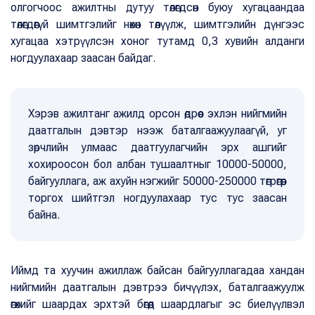
олгогчоос ажилтны дутуу төлөгдсөн буюу хугацаандаа
төлөгдөөгүй шимтгэлийг нөхөн төлүүлж, шимтгэлийн дүнгээс
хугацаа хэтрүүлсэн хоног тутамд 0,3 хувийн алданги
ногдуулахаар заасан байдаг.
Хэрэв ажилтанг ажилд орсон өдрөөс эхлэн нийгмийн
даатгалын дэвтэр нээж баталгаажуулаагүй, уг
зөрчлийн улмаас даатгуулагчийн эрх ашгийг
хохироосон бол албан тушаалтныг 10000-50000,
байгууллага, аж ахуйн нэгжийг 50000-250000 төгрөгөөр
торгох шийтгэл ногдуулахаар тус тус заасан
байна.
Иймд та хуучин ажиллаж байсан байгууллагадаа хандан
нийгмийн даатгалын дэвтрээ бичүүлэх, баталгаажуулж
өгөхийг шаардах эрхтэй бөгөөд шаардлагыг эс биелүүлвэл