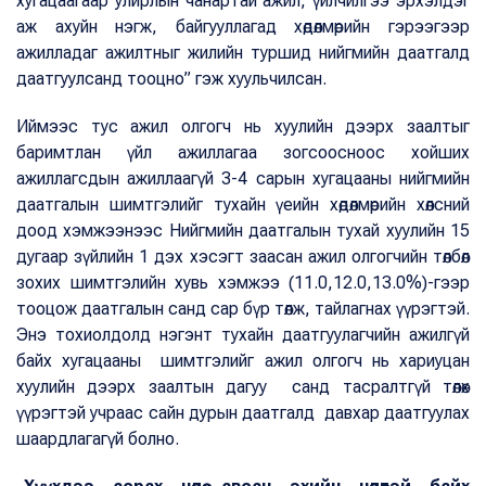
хугацаагаар улирлын чанартай ажил, үйлчилгээ эрхэлдэг
аж ахуйн нэгж, байгууллагад хөдөлмөрийн гэрээгээр
ажилладаг ажилтныг жилийн туршид нийгмийн даатгалд
даатгуулсанд тооцно” гэж хуульчилсан.
Иймээс тус ажил олгогч нь хуулийн дээрх заалтыг
баримтлан үйл ажиллагаа зогсоосноос хойших
ажиллагсдын ажиллаагүй 3-4 сарын хугацааны нийгмийн
даатгалын шимтгэлийг тухайн үеийн хөдөлмөрийн хөлсний
доод хэмжээнээс Нийгмийн даатгалын тухай хуулийн 15
дугаар зүйлийн 1 дэх хэсэгт заасан ажил олгогчийн төлбөл
зохих шимтгэлийн хувь хэмжээ (11.0,12.0,13.0%)-гээр
тооцож даатгалын санд сар бүр төлж, тайлагнах үүрэгтэй.
Энэ тохиолдолд нэгэнт тухайн даатгуулагчийн ажилгүй
байх хугацааны шимтгэлийг ажил олгогч нь хариуцан
хуулийн дээрх заалтын дагуу санд тасралтгүй төлөх
үүрэгтэй учраас сайн дурын даатгалд давхар даатгуулах
шаардлагагүй болно.