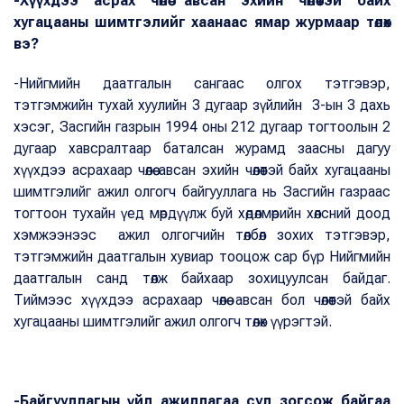
-Хүүхдээ асрах чөлөө авсан эхийн чөлөөтэй байх
хугацааны шимтгэлийг хаанаас ямар журмаар төлөх
вэ?
-Нийгмийн даатгалын сангаас олгох тэтгэвэр,
тэтгэмжийн тухай хуулийн 3 дугаар зүйлийн 3-ын 3 дахь
хэсэг, Засгийн газрын 1994 оны 212 дугаар тогтоолын 2
дугаар хавсралтаар баталсан журамд заасны дагуу
хүүхдээ асрахаар чөлөө авсан эхийн чөлөөтэй байх хугацааны
шимтгэлийг ажил олгогч байгууллага нь Засгийн газраас
тогтоон тухайн үед мөрдүүлж буй хөдөлмөрийн хөлсний доод
хэмжээнээс ажил олгогчийн төлбөл зохих тэтгэвэр,
тэтгэмжийн даатгалын хувиар тооцож сар бүр Нийгмийн
даатгалын санд төлж байхаар зохицуулсан байдаг.
Тиймээс хүүхдээ асрахаар чөлөө авсан бол чөлөөтэй байх
хугацааны шимтгэлийг ажил олгогч төлөх үүрэгтэй.
-Байгууллагын үйл ажиллагаа сул зогсож байгаа