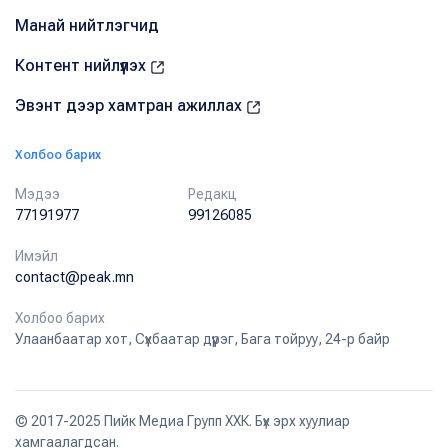
Манай нийтлэгчид
Контент нийлүүлэх
Эвэнт дээр хамтран ажиллах
Холбоо барих
Мэдээ
Редакц
77191977
99126085
Имэйл
contact@peak.mn
Холбоо барих
Улаанбаатар хот, Сүхбаатар дүүрэг, Бага тойруу, 24-р байр
© 2017-2025 Пийк Медиа Групп ХХК. Бүх эрх хуулиар
хамгаалагдсан.