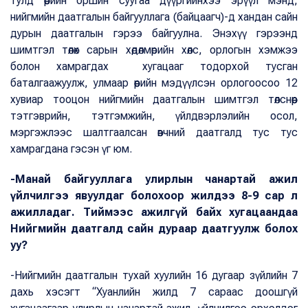
тулд өөрийн оршин суугаа дүүргийнхээ эрүүл мэнд,
нийгмийн даатгалын байгууллага (байцаагч)-д хандан сайн
дурын даатгалын гэрээ байгуулна. Энэхүү гэрээнд
шимтгэл төлөх сарын хөдөлмөрийн хөлс, орлогын хэмжээ
болон хамрагдах хугацааг тодорхой тусган
баталгаажуулж, улмаар өөрийн мэдүүлсэн орлогоосоо 12
хувиар тооцон нийгмийн даатгалын шимтгэл төлснөөр
тэтгэврийн, тэтгэмжийн, үйлдвэрлэлийн осол,
мэргэжлээс шалтгаалсан өвчний даатгалд тус тус
хамрагдана гэсэн үг юм.
-Манай байгууллага улирлын чанартай ажил
үйлчилгээ явуулдаг болохоор жилдээ 8-9 сар л
ажилладаг. Тиймээс ажилгүй байх хугацаандаа
Нийгмийн даатгалд сайн дураар даатгуулж болох
уу?
-Нийгмийн даатгалын тухай хуулийн 16 дугаар зүйлийн 7
дахь хэсэгт “Хуанлийн жилд 7 сараас доошгүй