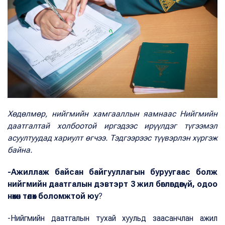
Хөдөлмөр, нийгмийн хамгааллын яамнаас Нийгмийн
даатгалтай холбоотой иргэдээс ирүүлдэг түгээмэл
асуултуудад хариулт өгчээ. Тэдгээрээс түүвэрлэн хүргэж
байна.
-Ажиллаж байсан байгууллагын буруугаас болж
нийгмийн даатгалын дэвтэрт 3 жил бөглөгдөөгүй, одоо
нөхөн төлөх боломжтой юу
?
-Нийгмийн даатгалын тухай хуульд заасанчлан ажил