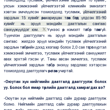
тохиолдолд тусламж, үйлчилгээний зардлын 10 хувийг,
улсын хэмжээний үйлчилгээтэй клиникийн эмнэлэгт
хэвтэн эмчлүүлсэн тохиолдолд тусламж,
үйлчилгээний
зардлын 15 хувийг өөрөө хариуцан төлөх бөгөөд үлдсэн 85-90
хувийг нь эрүүл мэндийн даатгалын сангаас
санхүүжүүлдэг юм.
Үүнээс өөр нэмэлт төлбөр төлөхгүй.
Түүнчлэн даатгуулагч нь эрүүл мэндийн даатгалын
сангаас жилдээ эрүүл мэндийн тусламж үйлчилгээний
зардлын төлбөрийн дээд хязгаар болох 2,0 сая төгрөг хүртэл
хэмжээний эмчилгээ, тусламж үйлчилгээний санхүүжилт
авах эрхтэй гэсэн үг. Таны авсан эмчилгээ, тусламж
үйлчилгээний зардлын төлбөр энэхүү зардлаас хэтэрсэн
тохиолдолд даатгуулагч өөрөө төлөх учиртай.
-Оюутан хүн нийгмийн даатгалд даатгуулж болох
уу. Болох бол ямар төрлийн даатгалд хамрагдах вэ?
-Оюутан хүн нийгмийн даатгалд сайн дураар даатгуулж
болно. Нийгмийн даатгалд сайн дураар даатгуулахын