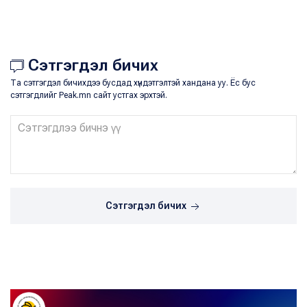
Сэтгэгдэл бичих
Та сэтгэгдэл бичихдээ бусдад хүндэтгэлтэй хандана уу. Ёс бус
сэтгэгдлийг Peak.mn сайт устгах эрхтэй.
Сэтгэгдэл бичих