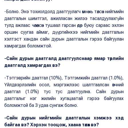
-Болно. Энэ тохиолдолд даатгуулагч өмнө нь төлсөн нийгмийн
даатгалын шимтгэл, ажилласан жилээ тасалдуулахгүйн
тулд ажлаас чөлөөлсөн тушаал гарсан өдөр буюу сараас эхлэн
оршин суугаа аймаг, дүүргийнхээ нийгмийн даатгалын
хэлтэст хандан сайн дурын даатгалын гэрээ байгуулан
хамрагдах боломжтой.
-Сайн дурын даатгалд даатгуулснаар ямар төрлийн
даатгалд хамрагдах вэ?
-Тэтгэврийн даатгал (10%), Тэтгэмжийн даатгал (1.0%),
Үйлдвэрлэлийн осол, мэргэжлээс шалтгаалсан өвчний
даатгал (1.0%) тус тус даатгуулна. Сайн дурын
даатгалыг нэг жилийн хугацаатай гэрээ байгуулах
боломжтой ба 3 удаа сунгаж болно.
-Сайн дурын нийгмийн даатгалын хэмжээ хэд
байгаа вэ? Хэрхэн тооцож, хаана төлөх вэ?