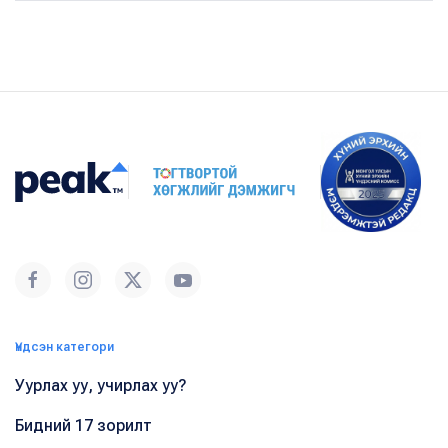
Үндсэн категори
Уурлах уу, учирлах уу?
Бидний 17 зорилт