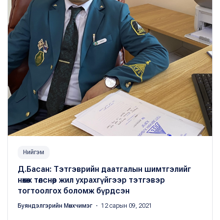
Нийгэм
Д.Басан: Тэтгэврийн даатгалын шимтгэлийг
нөхөж төлснөөр жил ухрахгүйгээр тэтгэвэр
тогтоолгох боломж бүрдсэн
Буяндэлгэрийн Мөнхчимэг
・ 12 сарын 09, 2021