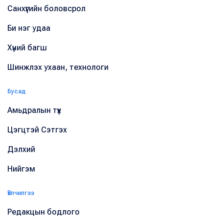
Санхүүгийн боловсрол
Би нэг удаа
Хүний багш
Шинжлэх ухаан, технологи
Бусад
Амьдралын түүх
Цэгцтэй Сэтгэх
Дэлхий
Нийгэм
Үйлчилгээ
Редакцын бодлого