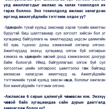
үед ажиллагсдыг ажлаас нь халах тохиолдол их
гарах боллоо. Энэ тохиолдолд ажлаас халагдсан
иргэнд ажилгүйдлийн тэтгэмж олдох уу?
-Хөдөлмөрийн тухай хуульд зааснаар хэрэв тухайн ажилтны
буруутай биш шалтгаанаар сул зогсолт хийсэн бол уг
хугацаанд байгууллага нь ажилтнуудад үндсэн цалингийн
60 хувь түүнээс дээш хэмжээний олговор олгоно.
Ажилтнуудад энэхүү хугацаанд олгож буй олговрын
хэмжээ нь хөдөлмөрийн хөлсний доод хэмжээнээс доогуур
байж болохгүй. Иймд байгууллагаас олгож буй сул
зогсолтын үеийн олговроос шимтгэлээ төлж байгаад
ажлаасаа халагдсан ажилтнууд нь Ажилгүйдлийн
тэтгэмжийн тухай хуульд заасан нөхцөл, болзлыг хангасан
бол ажилгүйдлийн тэтгэмж олгоно.
-Ажлаасаа 6 сарын цалингүй чөлөө авсан юм. Энэхүү
чөлөөтэй байх хугацаандаа сайн дурын даатгалд
хамрагдаж болох уу?