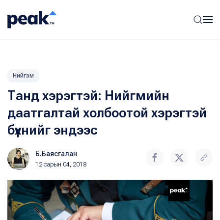
Нийгэм
Танд хэрэгтэй: Нийгмийн
даатгалтай холбоотой хэрэгтэй
бүхнийг эндээс
Б.Баясгалан
12 сарын 04, 2018