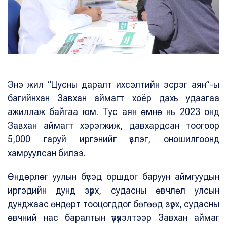
Энэ жил “Цусны даралт ихсэлтийн эсрэг аян”-ы
багийнхан Завхан аймагт хоёр дахь удаагаа
ажиллаж байгаа юм. Тус аян өмнө нь 2023 онд
Завхан аймагт хэрэгжиж, давхардсан тоогоор
5,000 гаруй иргэнийг үзлэг, оношилгоонд
хамруулсан билээ.
Өндөрлөг уулын бүсэд оршдог баруун аймгуудын
иргэдийн дунд зүрх, судасны өвчлөл улсын
дунджаас өндөрт тооцогддог бөгөөд зүрх, судасны
өвчний нас баралтын үзүүлэлтээр Завхан аймаг