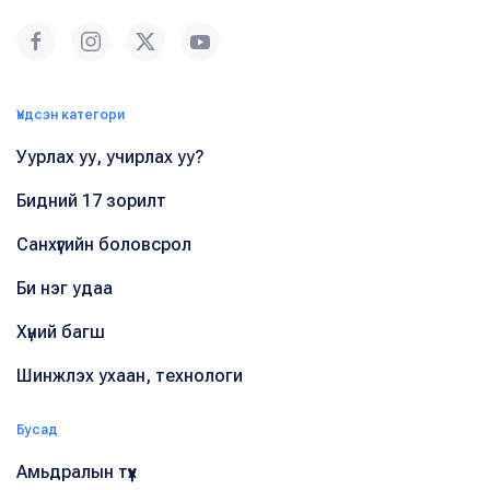
Үндсэн категори
Уурлах уу, учирлах уу?
Бидний 17 зорилт
Санхүүгийн боловсрол
Би нэг удаа
Хүний багш
Шинжлэх ухаан, технологи
Бусад
Амьдралын түүх