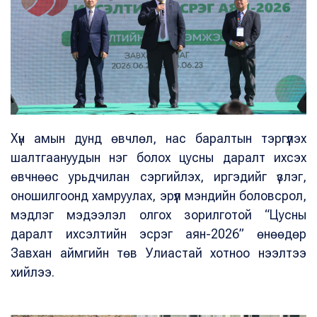
Хүн амын дунд өвчлөл, нас баралтын тэргүүлэх
шалтгаануудын нэг болох цусны даралт ихсэх
өвчнөөс урьдчилан сэргийлэх, иргэдийг үзлэг,
оношилгоонд хамруулах, эрүүл мэндийн боловсрол,
мэдлэг мэдээлэл олгох зорилготой “Цусны
даралт ихсэлтийн эсрэг аян-2026” өнөөдөр
Завхан аймгийн төв Улиастай хотноо нээлтээ
хийлээ.