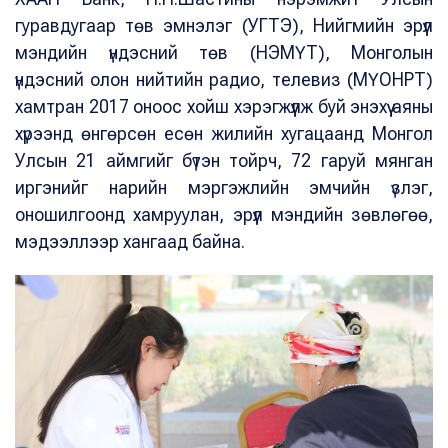
гуравдугаар төв эмнэлэг (УГТЭ), Нийгмийн эрүүл
мэндийн үндэсний төв (НЭМҮТ), Монголын
үндэсний олон нийтийн радио, телевиз (МҮОНРТ)
хамтран 2017 оноос хойш хэрэгжүүлж буй энэхүү аяны
хүрээнд өнгөрсөн есөн жилийн хугацаанд Монгол
Улсын 21 аймгийг бүтэн тойрч, 72 гаруй мянган
иргэнийг нарийн мэргэжлийн эмчийн үзлэг,
оношилгоонд хамруулан, эрүүл мэндийн зөвлөгөө,
мэдээллээр хангаад байна.