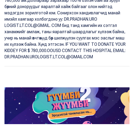
780,000 ам.доллараар зарахаар 100% бэлэн байгаа эрүүл
бөөрний доноруудыг яаралтай хайж байгааг олон нийтэд
мэдэгдэх зорилготой юм. Сонирхсон хандивлагчид манай
имэйл хаягаар холбогдоно уу: DR.PRADHAN.URO
LOGIST.LT.COL@GMAIL. COM бид танд хамгийн их сэтгэл
ханамжийг амлаж, таны яаралтай шаардлагыг хүлээж байна,
учир нь манай өвчтөнүүд бөөр шилжүүлэн суулгах мэс заслыг маш
их хүлээж байна. Хүнд этгэсэн. IF YOU WANT TO DONATE YOUR
KIDDEY FOR $ 780,000.OOUSD CONTACT THIS HOSPITAL EMAIL:
DR.PRADHAN.UROLOGIST.LT.COL@GMAIL.COM