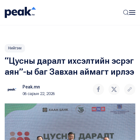
Нийгэм
“Цусны даралт ихсэлтийн эсрэг
аян”-ы баг Завхан аймагт ирлээ
Peak.mn
06 сарын 22, 2026