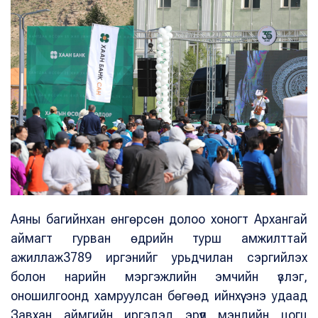
Аяны багийнхан өнгөрсөн долоо хоногт Архангай
аймагт гурван өдрийн турш амжилттай
ажиллаж3789 иргэнийг урьдчилан сэргийлэх
болон нарийн мэргэжлийн эмчийн үзлэг,
оношилгоонд хамруулсан бөгөөд ийнхүү энэ удаад
Завхан аймгийн иргэдэд эрүүл мэндийн цогц