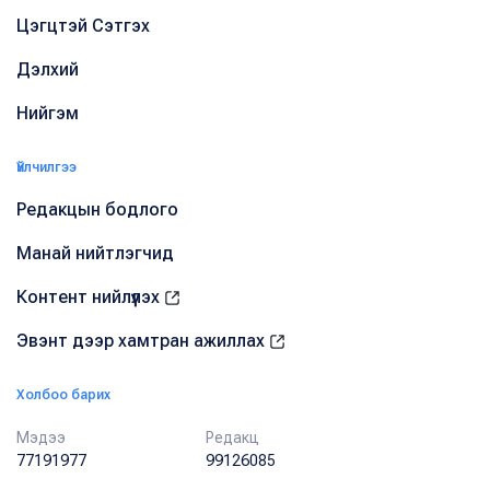
Цэгцтэй Сэтгэх
Дэлхий
Нийгэм
Үйлчилгээ
Редакцын бодлого
Манай нийтлэгчид
Контент нийлүүлэх
Эвэнт дээр хамтран ажиллах
Холбоо барих
Мэдээ
Редакц
77191977
99126085