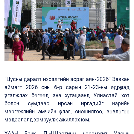
“Цусны даралт ихсэлтийн эсрэг аян-2026” Завхан
аймагт 2026 оны 6-р сарын 21-23-ны өдрүүдэд
үргэлжлэх бөгөөд энэ хугацаанд Улиастай хот
болон сумдаас ирсэн иргэдийг нарийн
мэргэжлийн эмчийн үзлэг, оношилгоо, зөвлөгөө
мэдээлэлд хамруулж ажиллах юм.
ХААН Банк, П.Н.Шастины нэрэмжит Улсын