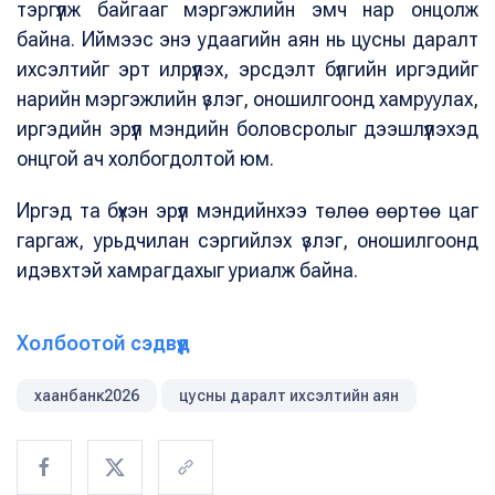
тэргүүлж байгааг мэргэжлийн эмч нар онцолж
байна. Иймээс энэ удаагийн аян нь цусны даралт
ихсэлтийг эрт илрүүлэх, эрсдэлт бүлгийн иргэдийг
нарийн мэргэжлийн үзлэг, оношилгоонд хамруулах,
иргэдийн эрүүл мэндийн боловсролыг дээшлүүлэхэд
онцгой ач холбогдолтой юм.
Иргэд та бүхэн эрүүл мэндийнхээ төлөө өөртөө цаг
гаргаж, урьдчилан сэргийлэх үзлэг, оношилгоонд
идэвхтэй хамрагдахыг уриалж байна.
Холбоотой сэдвүүд
хаанбанк2026
цусны даралт ихсэлтийн аян