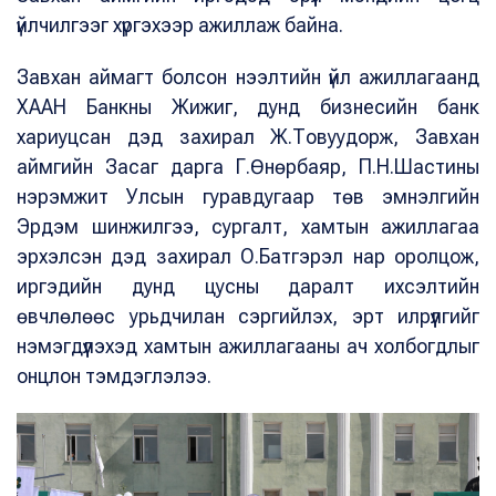
үйлчилгээг хүргэхээр ажиллаж байна.
Завхан аймагт болсон нээлтийн үйл ажиллагаанд
ХААН Банкны Жижиг, дунд бизнесийн банк
хариуцсан дэд захирал Ж.Товуудорж, Завхан
аймгийн Засаг дарга Г.Өнөрбаяр, П.Н.Шастины
нэрэмжит Улсын гуравдугаар төв эмнэлгийн
Эрдэм шинжилгээ, сургалт, хамтын ажиллагаа
эрхэлсэн дэд захирал О.Батгэрэл нар оролцож,
иргэдийн дунд цусны даралт ихсэлтийн
өвчлөлөөс урьдчилан сэргийлэх, эрт илрүүлгийг
нэмэгдүүлэхэд хамтын ажиллагааны ач холбогдлыг
онцлон тэмдэглэлээ.