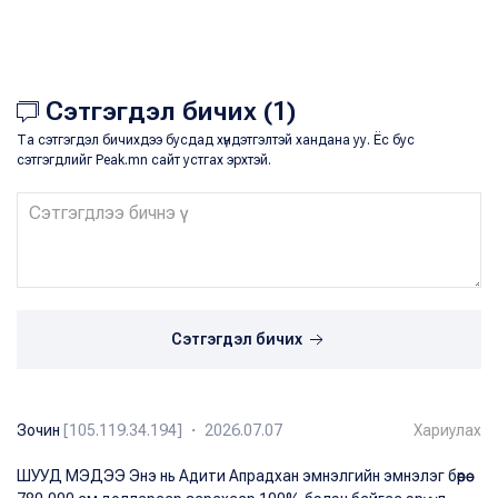
Сэтгэгдэл бичих (1)
Та сэтгэгдэл бичихдээ бусдад хүндэтгэлтэй хандана уу. Ёс бус
сэтгэгдлийг Peak.mn сайт устгах эрхтэй.
Сэтгэгдэл бичих
Зочин
[105.119.34.194] ・ 2026.07.07
Хариулах
ШУУД МЭДЭЭ Энэ нь Адити Апрадхан эмнэлгийн эмнэлэг бөөрөө