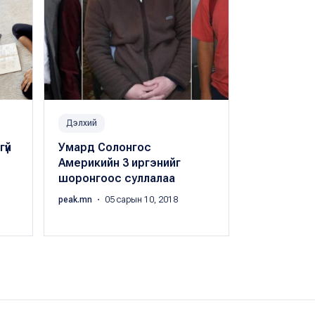
Дэлхий
Улс төр
гүй
Умард Солонгос
Монгол, А
Америкийн 3 иргэнийг
улсын хам
шоронгоос суллалаа
peak.mn
・ 04 
peak.mn
・ 05 сарын 10, 2018