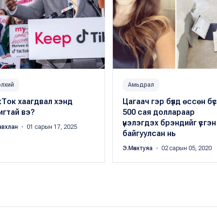
лхий
Амьдрал
кТок хаагдвал хэнд
Цагаач гэр бүлд өссөн бүс
игтай вэ?
500 сая доллараар
үнэлэгдэх брэндийг үүсгэн
авхлан
・ 01 сарын 17, 2025
байгуулсан нь
Э.Мөнхтуяа
・ 02 сарын 05, 2020