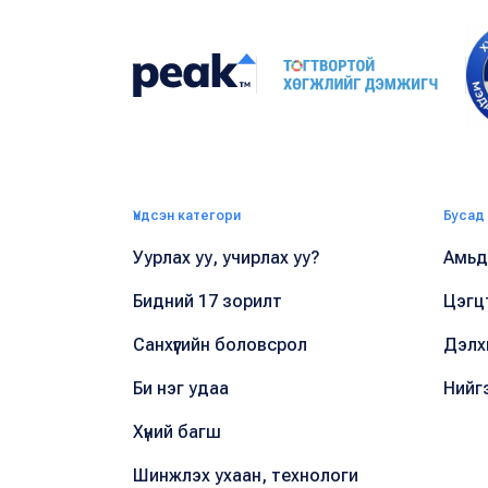
Үндсэн категори
Бусад
Уурлах уу, учирлах уу?
Амьдр
Бидний 17 зорилт
Цэгц
Санхүүгийн боловсрол
Дэлх
Би нэг удаа
Нийг
Хүний багш
Шинжлэх ухаан, технологи