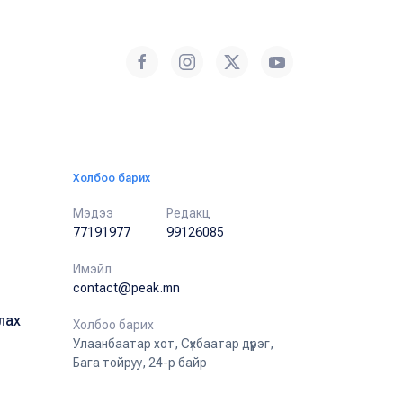
Холбоо барих
Мэдээ
Редакц
77191977
99126085
Имэйл
contact@peak.mn
лах
Холбоо барих
Улаанбаатар хот, Сүхбаатар дүүрэг,
Бага тойруу, 24-р байр