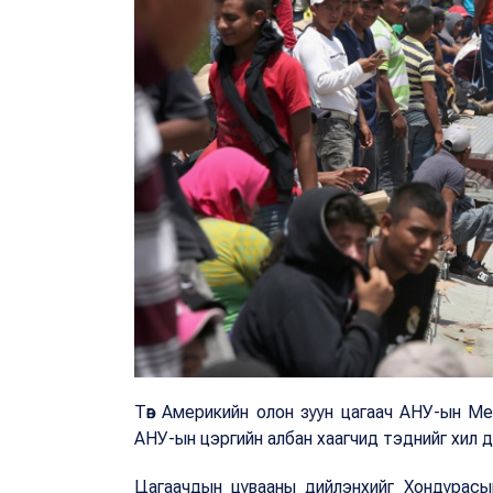
Төв Америкийн олон зуун цагаач АНУ-ын Мек
АНУ-ын цэргийн албан хаагчид тэднийг хил д
Цагаачдын цувааны дийлэнхийг Хондурасын