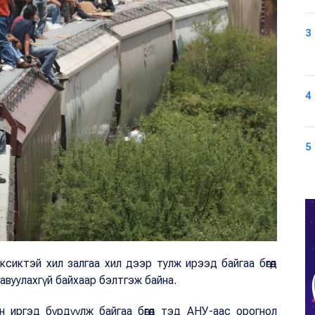
3
4
5
сиктэй хил залгаа хил дээр тулж ирээд байгаа бөгөөд
авуулахгүй байхаар бэлтгэж байна.
 иргэд бүрдүүлж байгаа бөгөөд тэд АНУ-аас орогнол