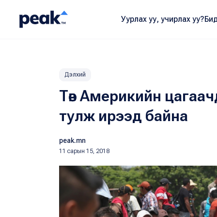
Уурлах уу, учирлах уу?
Бид
Дэлхий
Төв Америкийн цагаа
тулж ирээд байна
peak.mn
11 сарын 15, 2018