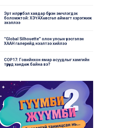
Эрт илрүүлбэл хавдар бүрэн эмчлэгдэх
боломжтой: ХЭҮА​Хөвсгөл аймагт хэрэгжиж
эхэллээ
“Global Silhouette” олон улсын үзэсгэлэн
ХААН галерейд нээлтээ хийлээ
COP17: Говийнхон ямар асуудлыг хамгийн
түрүүнд хөндөж байна вэ?