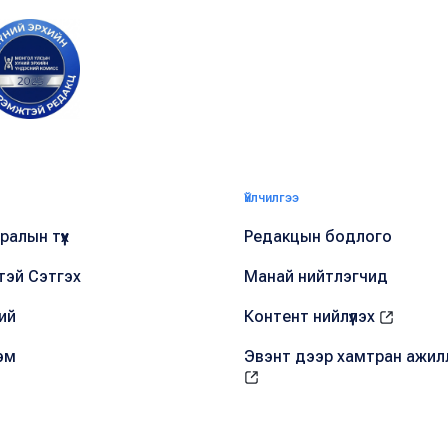
Үйлчилгээ
алын түүх
Редакцын бодлого
тэй Сэтгэх
Манай нийтлэгчид
ий
Контент нийлүүлэх
эм
Эвэнт дээр хамтран ажил