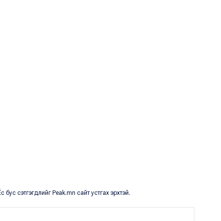
с бус сэтгэгдлийг Peak.mn сайт устгах эрхтэй.