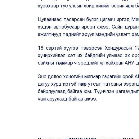
хүсэхээр тус улсын хойд хилийг зорин явж б
Цуваанаас тасарсан бүлэг цагаач иргэд Мекс
хэдэн автобусаар ирсэн ажээ. Сайн дурын
ажилтнууд тэднийг эрүүл мэндийн үзлэгт ха
18 сартай хүүгээ тэвэрсэн Хондурасын 1
хүчирхийлэл хэт их байдгийн улмаас эх оро
сайхны төлөө ямар ч эрсдлийг үл хайхран АНУ-
Энэ долоо хоногийн мягмар гарагийн орой А
дагуу хурц иртэй төмөр утсыг татсаны зэрэ
байрлуулаад байгаа юм. Түүнчлэн цагаачдыг
чангаруулаад байгаа ажээ.