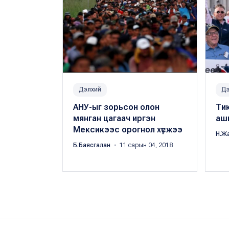
Дэлхий
Дэ
АНУ-ыг зорьсон олон
Ти
мянган цагаач иргэн
аш
Мексикээс орогнол хүсжээ
Н.Ж
Б.Баясгалан
・ 11 сарын 04, 2018