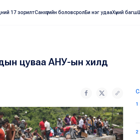
ний 17 зорилт
Санхүүгийн боловсрол
Би нэг удаа
Хүний багш
чдын цуваа АНУ-ын хилд
С
1
2