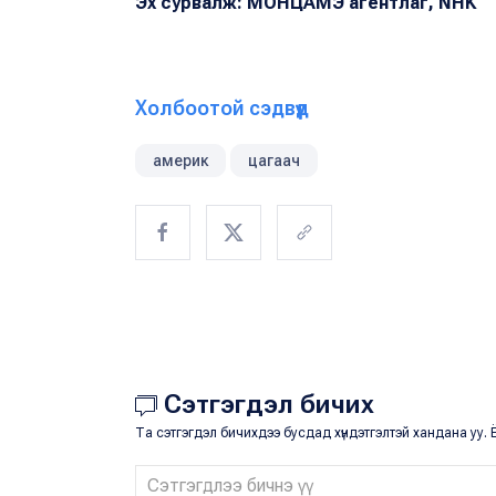
Эх сурвалж: МОНЦАМЭ агентлаг, NHK
Холбоотой сэдвүүд
америк
цагаач
Сэтгэгдэл бичих
Та сэтгэгдэл бичихдээ бусдад хүндэтгэлтэй хандана уу. Ё