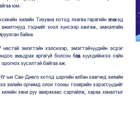
айгаа юм.
икийн хилийн Тихуана хотод лхагва гарагийн өглөө хэд
 ажилтнууд тэднийг хоол хүнсээр хангаж, эмнэлгийн
мруулсан байна.
7 настай эмэгтэйн хэлснээр, эмэгтэйчүүдийн эсрэг
ндоо амьдрах аргагүй болсон бөгөөд хүүхдийнхээ сайн
д орогнох хүсэлтэй байгаа аж.
НУ-ын Сан-Диего хотод цэргийн албан хаагчид хилийн
гцээ хилийн орчимд олон тооны тээврийн хэрэгсүүдийг
 хилийн хана руу авирахаас сэргийлж, хараа хяналтыг