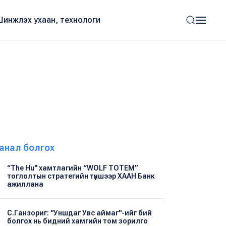
Шинжлэх ухаан, технологи
анал болгох
“The Hu" хамтлагийн “WOLF TOTEM”
тоглолтын стратегийн түншээр ХААН Банк
ажиллана
С.Ганзориг: "Уншдаг Увс аймаг"-ийг бий
болгох нь бидний хамгийн том зорилго