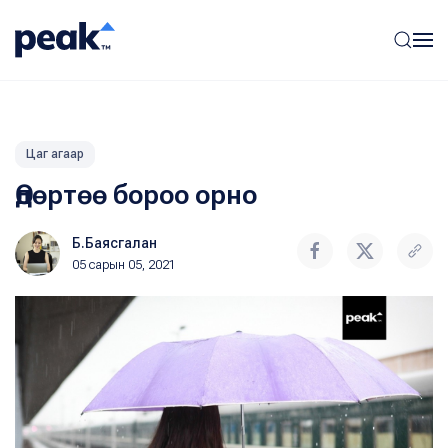
Цаг агаар
Өдөртөө бороо орно
Б.Баясгалан
05 сарын 05, 2021