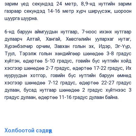
зарим үед секундэд 24 метр, 8,9-нд нутгийн зарим
газраар секундэд 14-16 метр хүрч ширүүсэж, шороон
шуурга шуурна.
6-нд баруун аймгуудын нутгаар, 7-ноос ихэнх нутгаар
дулаарч Алтай, Хангай, Хөвсгөлийн уулархаг нутаг,
Хүрэнбэлчир орчим, Завхан голын эх, Идэр, Эг-Үүр,
Туул, Тэрэлж голын хөндийгөөр шөнөдөө 3-8 градус
хүйтэн, өдөртөө 5-10 градус, говийн бүс нутгийн хойд
хэсгээр шөнөдөө 2-7 градус, өдөртөө 17-22 градус, Их
нууруудын хотгор, говийн бүс нутгийн баруун өмнөд
хэсгээр шөнөдөө 7-12 градус, өдөртөө 22-27 градус
дулаан, бусад нутгаар шөнөдөө 2 градус хүйтнээс 3
градус дулаан, өдөртөө 11-16 градус дулаан байна.
Холбоотой сэдвүүд