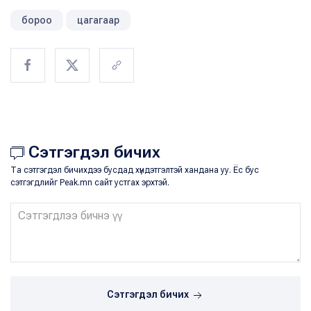
бороо
цагагаар
Сэтгэгдэл бичих
Та сэтгэгдэл бичихдээ бусдад хүндэтгэлтэй хандана уу. Ёс бус
сэтгэгдлийг Peak.mn сайт устгах эрхтэй.
Сэтгэгдэл бичих