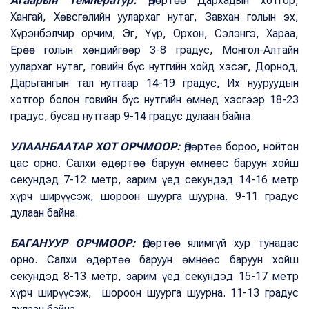
Агаарын температур:
Өдөртөө Дархадын хотгор,
Хангай, Хөвсгөлийн уулархаг нутаг, Завхан голын эх,
Хүрэнбэлчир орчим, Эг, Үүр, Орхон, Сэлэнгэ, Хараа,
Ерөө голын хөндийгөөр 3-8 градус, Монгол-Алтайн
уулархаг нутаг, говийн бүс нутгийн хойд хэсэг, Дорнод,
Дарьгангын тал нутгаар 14-19 градус, Их нууруудын
хотгор болон говийн бүс нутгийн өмнөд хэсгээр 18-23
градус, бусад нутгаар 9-14 градус дулаан байна.
УЛААНБААТАР ХОТ ОРЧМООР:
Өдөртөө бороо, нойтон
цас орно. Салхи өдөртөө баруун өмнөөс баруун хойш
секундэд 7-12 метр, зарим үед секундэд 14-16 метр
хүрч ширүүсэж, шороон шуурга шуурна. 9-11 градус
дулаан байна.
БАГАНУУР ОРЧМООР:
Өдөртөө ялимгүй хур тунадас
орно. Салхи өдөртөө баруун өмнөөс баруун хойш
секундэд 8-13 метр, зарим үед секундэд 15-17 метр
хүрч ширүүсэж, шороон шуурга шуурна. 11-13 градус