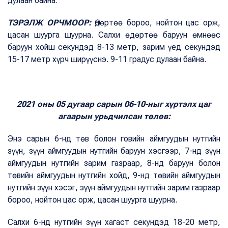
дулаан байна.
ТЭРЭЛЖ ОРЧМООР:
Өдөртөө бороо, нойтон цас орж,
цасан шуурга шуурна. Салхи өдөртөө баруун өмнөөс
баруун хойш секундэд 8-13 метр, зарим үед секундэд
15-17 метр хүрч ширүүснэ. 9-11 градус дулаан байна.
2021 оны 05 дугаар сарын 06-10-ныг хүртэлх цаг
агаарын урьдчилсан төлөв:
Энэ сарын 6-нд төв болон говийн аймгуудын нутгийн
зүүн, зүүн аймгуудын нутгийн баруун хэсгээр, 7-нд зүүн
аймгуудын нутгийн зарим газраар, 8-нд баруун болон
төвийн аймгуудын нутгийн хойд, 9-нд төвийн аймгуудын
нутгийн зүүн хэсэг, зүүн аймгуудын нутгийн зарим газраар
бороо, нойтон цас орж, цасан шуурга шуурна.
Салхи 6-нд нутгийн зүүн хагаст секундэд 18-20 метр,