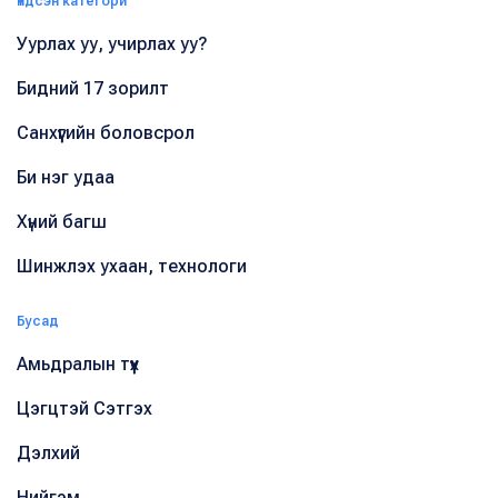
Үндсэн категори
Уурлах уу, учирлах уу?
Бидний 17 зорилт
Санхүүгийн боловсрол
Би нэг удаа
Хүний багш
Шинжлэх ухаан, технологи
Бусад
Амьдралын түүх
Цэгцтэй Сэтгэх
Дэлхий
Нийгэм