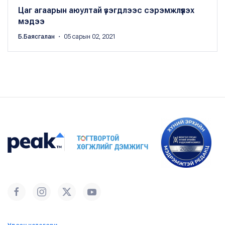
Цаг агаарын аюултай үзэгдлээс сэрэмжлүүлэх
мэдээ
Б.Баясгалан
・ 05 сарын 02, 2021