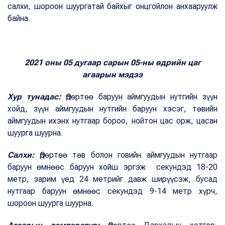
салхи, шороон шуургатай байхыг онцгойлон анхааруулж
байна.
2021 оны 05 дугаар сарын 05-ны өдрийн цаг
агаарын мэдээ
Хур тунадас:
Өдөртөө баруун аймгуудын нутгийн зүүн
хойд, зүүн аймгуудын нутгийн баруун хэсэг, төвийн
аймгуудын ихэнх нутгаар бороо, нойтон цас орж, цасан
шуурга шуурна.
Салхи:
Өдөртөө төв болон говийн аймгуудын нутгаар
баруун өмнөөс баруун хойш эргэж секундэд 18-20
метр, зарим үед 24 метрийг давж ширүүсэж, бусад
нутгаар баруун өмнөөс секундэд 9-14 метр хүрч,
шороон шуурга шуурна.