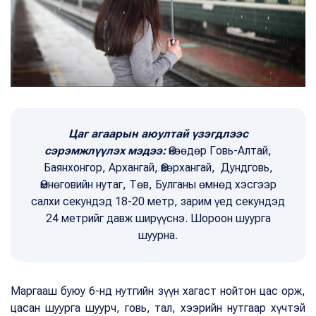
Цаг агаарын аюултай үзэгдлээс
сэрэмжлүүлэх мэдээ:
Өнөөдөр Говь-Алтай,
Баянхонгор, Архангай, Өвөрхангай, Дундговь,
Өмнөговийн нутаг, Төв, Булганы өмнөд хэсгээр
салхи секундэд 18-20 метр, зарим үед секундэд
24 метрийг давж ширүүснэ. Шороон шуурга
шуурна.
Маргааш буюу 6-нд нутгийн зүүн хагаст нойтон цас орж,
цасан шуурга шуурч, говь, тал, хээрийн нутгаар хүчтэй