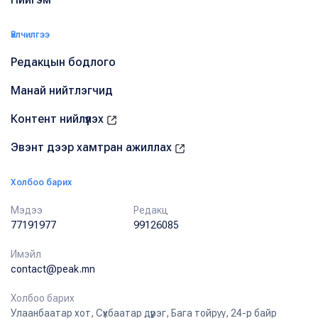
Үйлчилгээ
Редакцын бодлого
Манай нийтлэгчид
Контент нийлүүлэх
Эвэнт дээр хамтран ажиллах
Холбоо барих
Мэдээ
Редакц
77191977
99126085
Имэйл
contact@peak.mn
Холбоо барих
Улаанбаатар хот, Сүхбаатар дүүрэг, Бага тойруу, 24-р байр