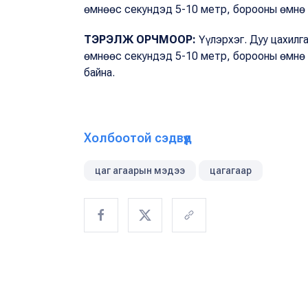
өмнөөс секундэд 5-10 метр, борооны өмнө т
ТЭРЭЛЖ ОРЧМООР:
Үүлэрхэг. Дуу цахилг
өмнөөс секундэд 5-10 метр, борооны өмнө т
байна.
Холбоотой сэдвүүд
цаг агаарын мэдээ
цагагаар