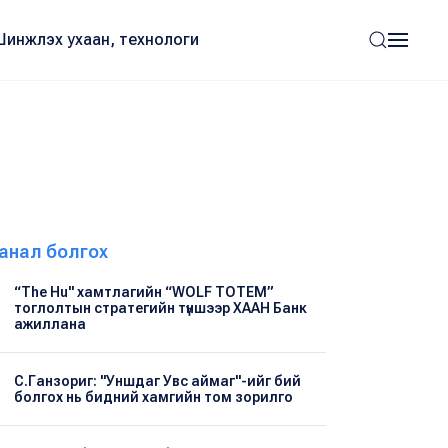
Шинжлэх ухаан, технологи
анал болгох
“The Hu" хамтлагийн “WOLF TOTEM”
тоглолтын стратегийн түншээр ХААН Банк
ажиллана
С.Ганзориг: "Уншдаг Увс аймаг"-ийг бий
болгох нь бидний хамгийн том зорилго