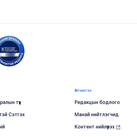
Үйлчилгээ
алын түүх
Редакцын бодлого
тэй Сэтгэх
Манай нийтлэгчид
ий
Контент нийлүүлэх