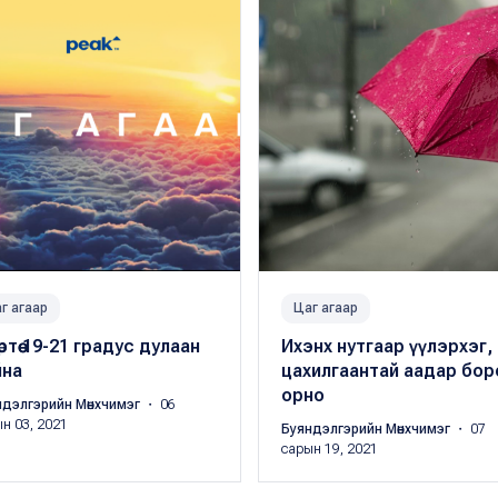
г агаар
Цаг агаар
ртөө 19-21 градус дулаан
Ихэнх нутгаар үүлэрхэг,
йна
цахилгаантай аадар бор
орно
ндэлгэрийн Мөнхчимэг
・ 06
н 03, 2021
Буяндэлгэрийн Мөнхчимэг
・ 07
сарын 19, 2021