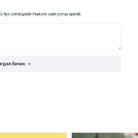
с бус сэтгэгдлийг Peak.mn сайт устгах эрхтэй.
эгдэл бичих