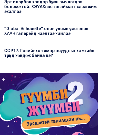
Эрт илрүүлбэл хавдар бүрэн эмчлэгдэх
боломжтой: ХЭҮА​Хөвсгөл аймагт хэрэгжиж
эхэллээ
“Global Silhouette” олон улсын үзэсгэлэн
ХААН галерейд нээлтээ хийлээ
COP17: Говийнхон ямар асуудлыг хамгийн
түрүүнд хөндөж байна вэ?