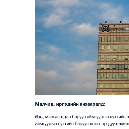
Малчид, иргэдийн анхааралд:
Өнөө, маргаашдаа баруун аймгуудын нутгийн з
аймгуудын нутгийн баруун хэсгээр дуу цахил