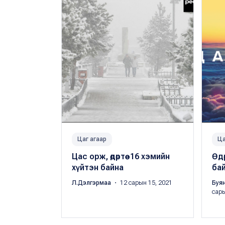
Цаг агаар
Ца
Цас орж, өдөртөө -16 хэмийн
Өдө
хүйтэн байна
ба
Л.Дэлгэрмаа
・ 12 сарын 15, 2021
Буя
сары