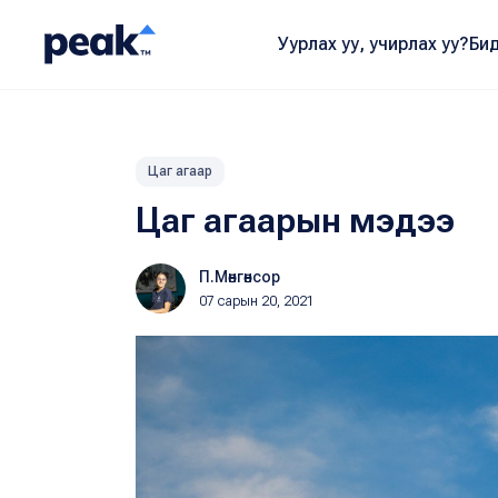
Уурлах уу, учирлах уу?
Бид
Цаг агаар
Цаг агаарын мэдээ
П.Мөнгөнсор
07 сарын 20, 2021