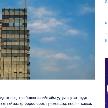
3
4
5
үүн хэсэг, төв болон говийн аймгуудын нутаг, зүүн
гаантай аадар бороо орох тул мөндөр, нөөлөг салхи,