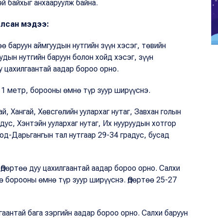
й байхыг анхааруулж байна.
илсан мэдээ:
өө баруун аймгуудын нутгийн зүүн хэсэг, төвийн
удын нутгийн баруун болон хойд хэсэг, зүүн
у цахилгаантай аадар бороо орно.
1 метр, борооны өмнө түр зуур ширүүснэ.
, Хангай, Хөвсгөлийн уулархаг нутаг, Завхан голын
дус, Хэнтэйн уулархаг нутаг, Их нууруудын хотгор
од-Дарьгангын тал нутгаар 29-34 градус, бусад
 Өдөртөө дуу цахилгаантай аадар бороо орно. Салхи
 борооны өмнө түр зуур ширүүснэ. Өдөртөө 25-27
гаантай бага зэргийн аадар бороо орно. Салхи баруун