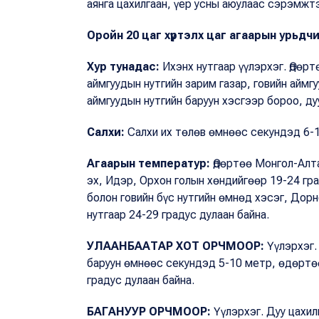
аянга цахилгаан, үер усны аюулаас сэрэмжтэ
Оройн 20 цаг хүртэлх цаг агаарын урьдч
Хур тунадас:
Ихэнх нутгаар үүлэрхэг. Өдөрт
аймгуудын нутгийн зарим газар, говийн аймгу
аймгуудын нутгийн баруун хэсгээр бороо, ду
Салхи:
Салхи их төлөв өмнөөс секундэд 6-1
Агаарын температур:
Өдөртөө Монгол-Алтай
эх, Идэр, Орхон голын хөндийгөөр 19-24 гра
болон говийн бүс нутгийн өмнөд хэсэг, Дорн
нутгаар 24-29 градус дулаан байна.
УЛААНБААТАР ХОТ ОРЧМООР:
Үүлэрхэг.
баруун өмнөөс секундэд 5-10 метр, өдөртөө
градус дулаан байна.
БАГАНУУР ОРЧМООР:
Үүлэрхэг. Дуу цахил