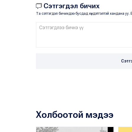
Сэтгэгдэл бичих
Та сэтгэгдэл бичихдээ бусдад хүндэтгэлтэй хандана уу. Ё
Сэтг
Холбоотой мэдээ