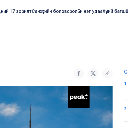
ний 17 зорилт
Санхүүгийн боловсрол
Би нэг удаа
Хүний багш
С
1
2