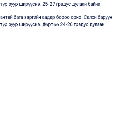
үр зуур ширүүснэ. 25-27 градус дулаан байна.
аантай бага зэргийн аадар бороо орно. Салхи баруун
үр зуур ширүүснэ. Өдөртөө 24-26 градус дулаан