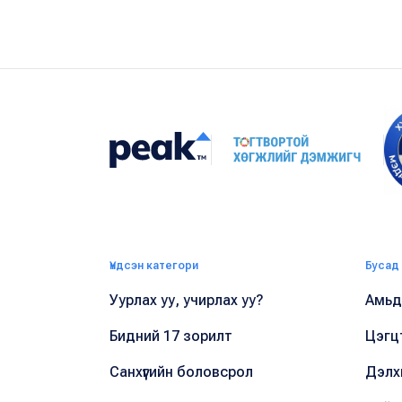
Үндсэн категори
Бусад
Уурлах уу, учирлах уу?
Амьдр
Бидний 17 зорилт
Цэгц
Санхүүгийн боловсрол
Дэлх