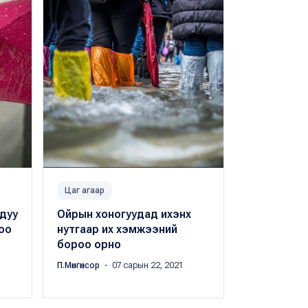
Цаг агаар
Цаг агаар
 дуу
Ойрын хоногуудад ихэнх
Өдөртөө 19-
оо
нутгаар их хэмжээний
бороо оро
бороо орно
Л.Дэлгэрмаа
П.Мөнгөнсор
・ 07 сарын 22, 2021