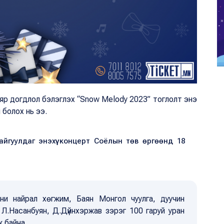
аяр догдлол бэлэглэх “Snow Melody 2023” тоглолт энэ
 болох нь ээ.
йгуулдаг энэхүү концерт Соёлын төв өргөөнд 18
и найрал хөгжим, Баян Монгол чуулга, дуучин
 Л.Насанбуян, Д.Дүйнхэржав зэрэг 100 гаруй уран
ж байна.