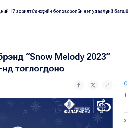
ний 17 зорилт
Санхүүгийн боловсрол
Би нэг удаа
Хүний багш
рэнд “Snow Melody 2023”
-нд тоглогдоно
С
1
2