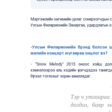
Мэргэжлийн хөгжмийн урлаг сонирхогчдын с
Улсын Филармонийн Захиргаа, удирдлагын х
-Улсын Филармонийн брэнд болсон ши
жилийн концерт юугаараа онцлог вэ?
- “Snow Melody” 2015 оноос хойш дол
хэмнэлээрээ аль хэдийн үзэгчдэдээ танигдж
бүтээл тоглохыг зорин ажилладаг.
Тэр ч утгаараа
догдол, баяр х