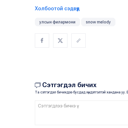
Холбоотой сэдвүүд
улсын филармони
snow melody
Сэтгэгдэл бичих
Та сэтгэгдэл бичихдээ бусдад хүндэтгэлтэй хандана уу. Ё