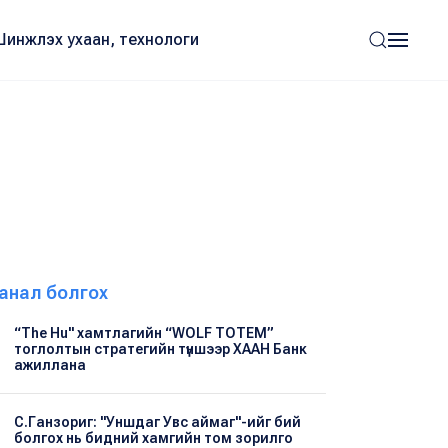
Шинжлэх ухаан, технологи
анал болгох
“The Hu" хамтлагийн “WOLF TOTEM”
тоглолтын стратегийн түншээр ХААН Банк
ажиллана
С.Ганзориг: "Уншдаг Увс аймаг"-ийг бий
болгох нь бидний хамгийн том зорилго