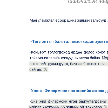
шинэчилсэн най
Мөн уламжлал ёсоор шинэ жилийн вальсууд 
-Тоглолтын бэлтгэл ажил хэдэн хувьта
-Концерт тоглогдоход ердөө долоо хоног ү
тайз чимэглэлийн ажлууд эхэлсэн байна.
Мэр
сэтгэлийг дулаацуулж, баясал бэлэглэх аяс 
байгаа.
-Улсын Филармони энэ жилийн ажлаа д
-
Энэ жил филармони үүсгэн байгуулагдсаны
найрал хөгжмийн 65 жилийн ой тохиолоо.