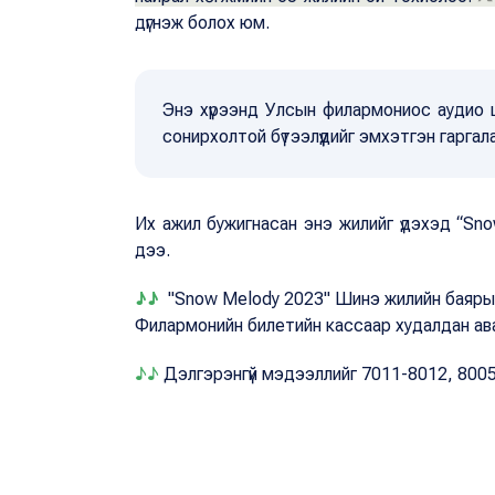
дүгнэж болох юм.
Энэ хүрээнд Улсын филармониос аудио ц
сонирхолтой бүтээлүүдийг эмхэтгэн гаргал
Их ажил бужигнасан энэ жилийг үдэхэд “Sn
дээ.
♪♪
"Snow Melody 2023" Шинэ жилийн баяр
Филармонийн билетийн кассаар худалдан ав
♪♪
Дэлгэрэнгүй мэдээллийг 7011-8012, 8005