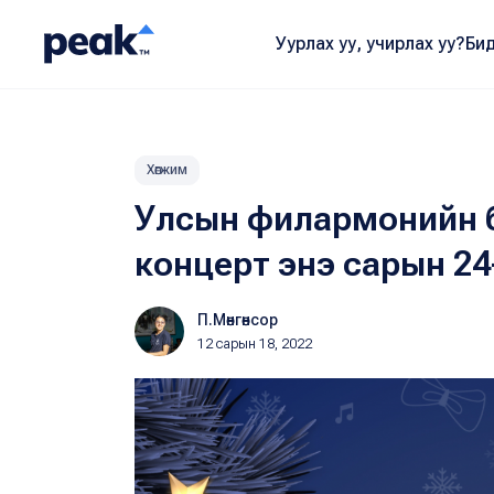
Уурлах уу, учирлах уу?
Бид
Хөгжим
Улсын филармонийн б
концерт энэ сарын 24
П.Мөнгөнсор
12 сарын 18, 2022