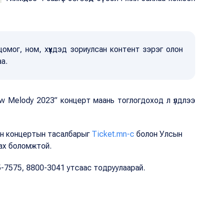
омог, ном, хүүхдэд зориулсан контент зэрэг олон
аа.
ow Melody 2023” концерт маань тоглогдоход л үлдлээ
ын концертын тасалбарыг
Ticket.mn-с
болон Улсын
ах боломжтой.
-7575, 8800-3041 утсаас тодруулаарай.