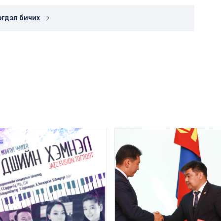
эгдэл бичих