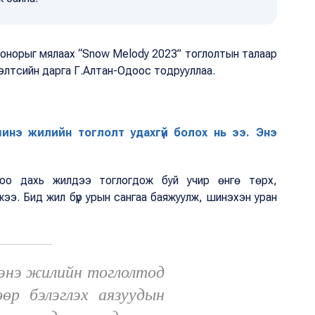
онорыг мялаах “Snow Melody 2023” тоглолтын талаар
элтсийн дарга Г.Алтан-Одоос тодрууллаа.
нэ жилийн тоглолт удахгүй болох нь ээ. Энэ
оо дахь жилдээ тоглогдож буй учир өнгө төрх,
ээ. Бид жил бүр урын сангаа баяжуулж, шинэхэн уран
 энэ жилийн тоглолтод
өөр бэлэглэх аязуудын