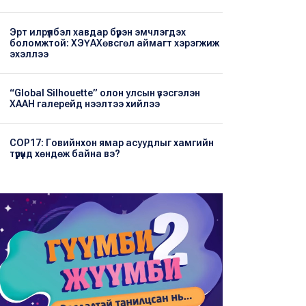
Эрт илрүүлбэл хавдар бүрэн эмчлэгдэх
боломжтой: ХЭҮА​Хөвсгөл аймагт хэрэгжиж
эхэллээ
“Global Silhouette” олон улсын үзэсгэлэн
ХААН галерейд нээлтээ хийлээ
COP17: Говийнхон ямар асуудлыг хамгийн
түрүүнд хөндөж байна вэ?