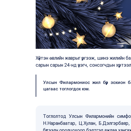
Хүйтэн өвлийн жаврыг үргээж, шинэ жилийн б
сарын сарын 24-нд үзэгч, сонсогчдын хүртээл
Улсын Филармониос жил бүр зохион ба
цагаас тоглогдох юм.
Тоглолтод Улсын Филармонийн симфон
Н.Наранбаатар, Ц.Хулан, Б.Дэлгэрбаяр,
бүтээлч оролцохоор бэлтгэл ажлаа ханга