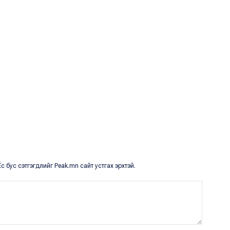
с бус сэтгэгдлийг Peak.mn сайт устгах эрхтэй.