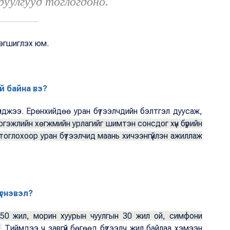
руулгууд тоглогдоно.
эгшиглэх юм.
й байна вэ?
лджээ. Ерөнхийдөө уран бүтээлчдийн бэлтгэл дуусаж,
гэжлийн хөгжмийн урлагийг шимтэн сонсдог хүн бүрийн
тоглохоор уран бүтээлчид маань хичээнгүйлэн ажиллаж
үгнэвэл?
 50 жил, морин хуурын чуулгын 30 жил ой, симфони
Тиймдээ ч завгүй бөгөөд бүтээлч жил байлаа хэмээн