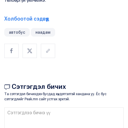
төлбөргүй үйлчилнэ.
Холбоотой сэдвүүд
автобус
наадам
Сэтгэгдэл бичих
Та сэтгэгдэл бичихдээ бусдад хүндэтгэлтэй хандана уу. Ёс бус
сэтгэгдлийг Peak.mn сайт устгах эрхтэй.