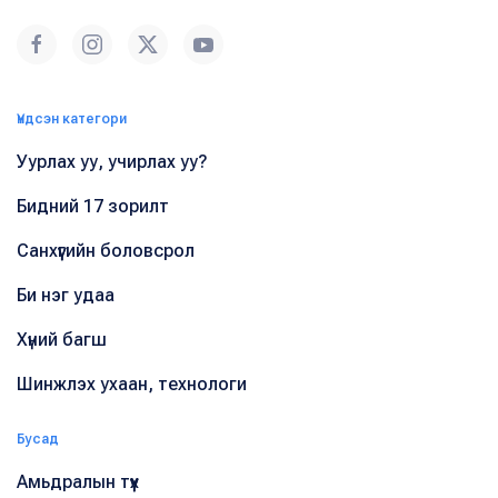
Үндсэн категори
Уурлах уу, учирлах уу?
Бидний 17 зорилт
Санхүүгийн боловсрол
Би нэг удаа
Хүний багш
Шинжлэх ухаан, технологи
Бусад
Амьдралын түүх