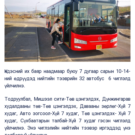
Үндэсний их баяр наадмаар буюу 7 дугаар сарын 10-14-
ний өдрүүдэд нийтийн тээврийн 32 автобус 6 чиглэлд
үйлчилнэ.
Тодруулбал, Мишээл сити-Төв цэнгэлдэх, Дүнжингарав
худалдааны төв-Төв цэнгэлдэх, Давааны зөрлөг-Хүй 7
худаг, Авто зогсоол-Хүй 7 худаг, Төв цэнгэлдэх- Хүй 7
худаг, Сүхбаатарын талбай-Хүй 7 худаг гэсэн чиглэлд
үйлчилнэ. Энэ чиглэлийн нийтийн тээвэр иргэддэд үнэ