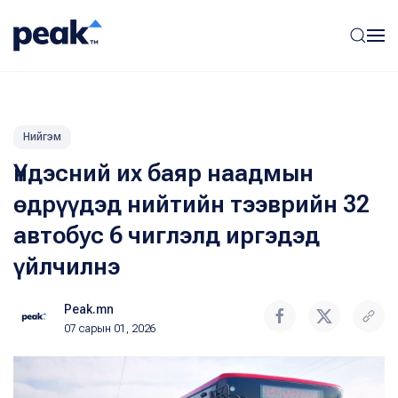
Нийгэм
Үндэсний их баяр наадмын
өдрүүдэд нийтийн тээврийн 32
автобус 6 чиглэлд иргэдэд
үйлчилнэ
Peak.mn
07 сарын 01, 2026