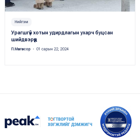
Нийгэм
Урагшгүй хотын удирдлагын ухарч буцсан
шийдвэрүүд
П.Мөнгөнсор
・ 01 сарын 22, 2024