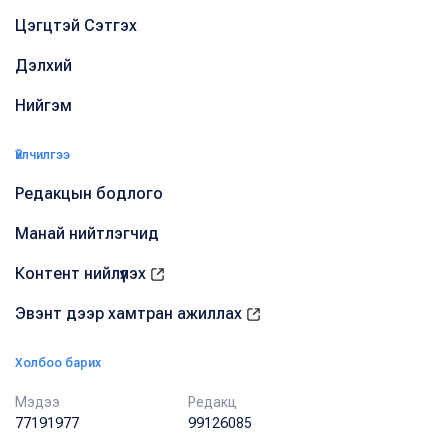
Цэгцтэй Сэтгэх
Дэлхий
Нийгэм
Үйлчилгээ
Редакцын бодлого
Манай нийтлэгчид
Контент нийлүүлэх
Эвэнт дээр хамтран ажиллах
Холбоо барих
Мэдээ
Редакц
77191977
99126085