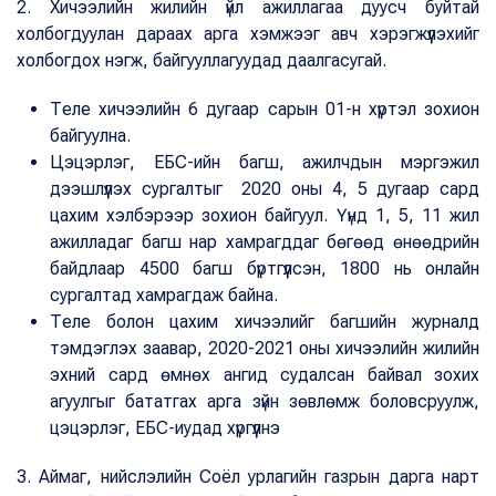
2. Хичээлийн жилийн үйл ажиллагаа дуусч буйтай
холбогдуулан дараах арга хэмжээг авч хэрэгжүүлэхийг
холбогдох нэгж, байгууллагуудад даалгасугай.
Теле хичээлийн 6 дугаар сарын 01-н хүртэл зохион
байгуулна.
Цэцэрлэг, ЕБС-ийн багш, ажилчдын мэргэжил
дээшлүүлэх сургалтыг 2020 оны 4, 5 дугаар сард
цахим хэлбэрээр зохион байгуул. Үүнд 1, 5, 11 жил
ажилладаг багш нар хамрагддаг бөгөөд өнөөдрийн
байдлаар 4500 багш бүртгүүлсэн, 1800 нь онлайн
сургалтад хамрагдаж байна.
Теле болон цахим хичээлийг багшийн журналд
тэмдэглэх заавар, 2020-2021 оны хичээлийн жилийн
эхний сард өмнөх ангид судалсан байвал зохих
агуулгыг бататгах арга зүйн зөвлөмж боловсруулж,
цэцэрлэг, ЕБС-иудад хүргүүлнэ
3. Аймаг, нийслэлийн Соёл урлагийн газрын дарга нарт