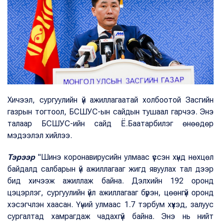
Хичээл, сургуулийн үй ажиллагаатай холбоотой Засгийн
газрын тогтоол, БСШУС-ын сайдын тушаал гарчээ. Энэ
талаар БСШУС-ийн сайд Ё.Баатарбилэг өнөөдөр
мэдээлэл хийлээ.
Тэрээр
"Шинэ коронавирусийн улмаас үүссэн хүнд нөхцөл
байдалд салбарын үй ажиллагааг жигд явуулах тал дээр
бид хичээж ажиллаж байна. Дэлхийн 192 оронд
цэцэрлэг, сургуулийн үйл ажиллагааг бүрэн, цөөнгүй оронд
хэсэгчлэн хаасан. Үүний улмаас 1.7 тэрбум хүүхэд, залуус
сургалтад хамрагдаж чадахгүй байна. Энэ нь нийт