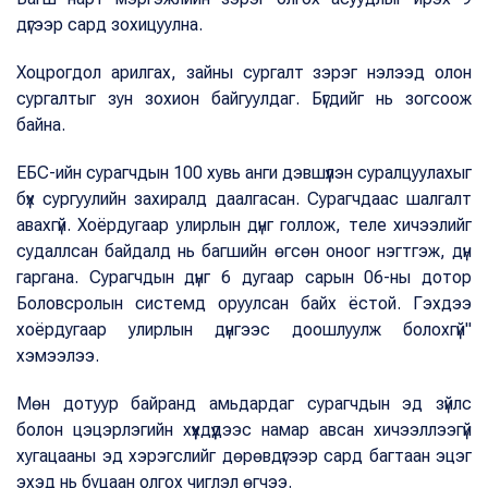
дүгээр сард зохицуулна.
Хоцрогдол арилгах, зайны сургалт зэрэг нэлээд олон
сургалтыг зун зохион байгуулдаг. Бүгдийг нь зогсоож
байна.
ЕБС-ийн сурагчдын 100 хувь анги дэвшүүлэн суралцуулахыг
бүх сургуулийн захиралд даалгасан. Сурагчдаас шалгалт
авахгүй. Хоёрдугаар улирлын дүнг голлож, теле хичээлийг
судаллсан байдалд нь багшийн өгсөн оноог нэгтгэж, дүн
гаргана. Сурагчдын дүнг 6 дугаар сарын 06-ны дотор
Боловсролын системд оруулсан байх ёстой. Гэхдээ
хоёрдугаар улирлын дүнгээс доошлуулж болохгүй"
хэмээлээ.
Мөн дотуур байранд амьдардаг сурагчдын эд зүйлс
болон цэцэрлэгийн хүүхдүүдээс намар авсан хичээллээгүй
хугацааны эд хэрэгслийг дөрөвдүгээр сард багтаан эцэг
эхэд нь буцаан олгох чиглэл өгчээ.