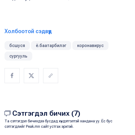
Холбоотой сэдвүүд
бсшуся
ё.баатарбилэг
коронавирус
сургууль
Сэтгэгдэл бичих (7)
Та сэтгэгдэл бичихдээ бусдад хүндэтгэлтэй хандана уу. Ёс бус
сэтгэгдлийг Peak.mn сайт устгах эрхтэй.