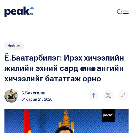
Нийгэм
Ё.Баатарбилэг: Ирэх хичээлийн
жилийн эхний сард өмнөх ангийн
хичээлийг бататгаж орно
Б.Баясгалан
04 сарын 21, 2020