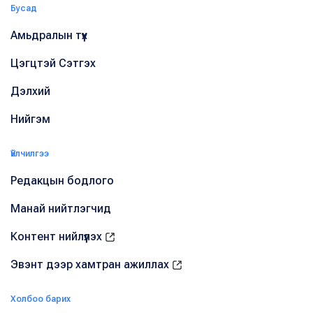
Бусад
Амьдралын түүх
Цэгцтэй Сэтгэх
Дэлхий
Нийгэм
Үйлчилгээ
Редакцын бодлого
Манай нийтлэгчид
Контент нийлүүлэх
Эвэнт дээр хамтран ажиллах
Холбоо барих