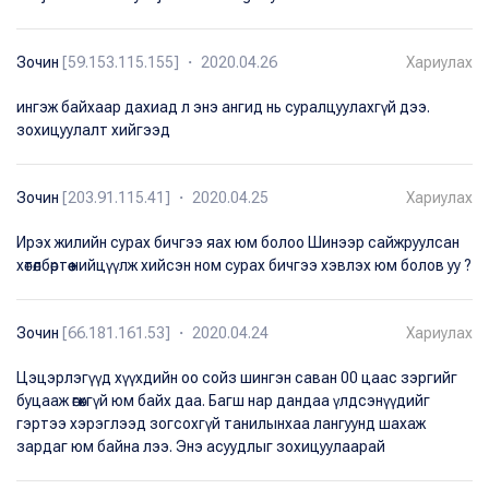
Зочин
[59.153.115.155] ・ 2020.04.26
Хариулах
ингэж байхаар дахиад л энэ ангид нь суралцуулахгүй дээ.
зохицуулалт хийгээд
Зочин
[203.91.115.41] ・ 2020.04.25
Хариулах
Ирэх жилийн сурах бичгээ яах юм болоо Шинээр сайжруулсан
хөтөлбөртөө нийцүүлж хийсэн ном сурах бичгээ хэвлэх юм болов уу ?
Зочин
[66.181.161.53] ・ 2020.04.24
Хариулах
Цэцэрлэгүүд хүүхдийн оо сойз шингэн саван 00 цаас зэргийг
буцааж өгөхгүй юм байх даа. Багш нар дандаа үлдсэнүүдийг
гэртээ хэрэглээд зогсохгүй танилынхаа лангуунд шахаж
зардаг юм байна лээ. Энэ асуудлыг зохицуулаарай