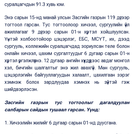
суралцагчдын 91.3 хувь юм.
Энэ сарын 15-нд манай улсын Засгийн газрын 119 дүгээр
тогтоол гарсан. Тус тогтоолоор хичээл, сургуулийн үйл
ажиллагааг 9 дүгээр сарын 01-н хүртэл хойшлуулсан.
Үүнтэй холбоотойоор цэцэрлэг, ЕБС, МСҮТ, их, дээд
сургууль, коллежийн суралцагчдад зориулсан теле болон
онлайн хичээл, цахим сургалтуудыг 6 дугаар сарын 01-н
хүртэл үргэлжлүүлнэ. 12 дугаар ангийн хүүхдүүдээс авдаг монгол
хэл, бичгийн шалгалтыг энэ жил авахгүй. Мөн сургууль,
цэцэрлэгийн байгууллагуудын халаалт, цахилгаан зэрэг
хэмнэж болох зардлуудаа хэмнэх нь зүйтэй гэж
шийдвэрлэсэн.
Засгийн газрын тус тогтоолыг дагалдуулан
салбарын сайдын тушаал гарсан. Үүнд:
1. Хичээлийн жилийг 6 дугаар сарын 01-нд дуусгана.