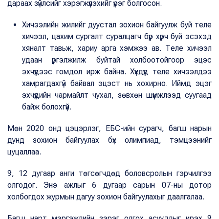
дараах зүйлсийг хэрэгжүүлэхийг үүрэг болгосон.
Хичээлийн жилийг дуустал зохион байгуулж буй теле
хичээл, цахим сургалт суралцагч бүр хүрч буй эсэхэд
хяналт тавьж, хариу арга хэмжээ ав. Теле хичээл
удаан үргэлжилж буйтай холбоотойгоор эцэс
эхчүүдээс гомдол ирж байна. Хүүхдүүд теле хичээлдээ
хамрагдахгүй байвал эцэст нь хохирно. Иймд эцэг
эхчүүдийн чармайлт чухал, зөвхөн шүүмжлээд суугаад
байж болохгүй.
Мөн 2020 онд цэцэрлэг, ЕБС-ийн сурагч, багш нарын
дунд зохион байгуулах бүх олимпиад, тэмцээнийг
цуцаллаа.
9, 12 дугаар анги төгсөгчдөд боловсролын гэрчилгээ
олгодог. Энэ ажлыг 6 дугаар сарын 07-ны дотор
холбогдох журмын дагуу зохион байгуулахыг даалгалаа.
Багш нарт мэргэжлийн зэрэг олгох асуудлыг ирэх 9