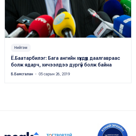
Нийгэм
Ё.Баатарбилэг: Бага ангийн хүүхдүүд даалгавраас
болж ядарч, хичээлдээ дургүй болж байна
Б.Баясгалан
・ 05 сарын 26, 2019