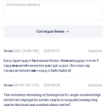
Сэтгэгдэл бичих
Зочин
[202.126.88.192] ・ 2020.05.01
Хариулах
Багш сурагчдад л бөөн ачаалал болно. Өмнөх жилүүдэд ч гэсэн 9
сард өмнөх ангийн хичээлээ давтдаг ш дээ. Энэ олон сар
тасарсан хичээл нөхөх ч хэцүү л байх байлгүй
Зочин
[66.181.161.115] ・ 2020.04.26
Хариулах
Tele xicheelee minutaniig urt boloxgvi bol 6-r angiin xvvxdvvd bitgii
xel bid nart oilgoxgvi bn.xurdan zaaj bn.ix surguulid zaadag shig
zaaj bn.tiim bxad yaaj xvvxdvvd oilgox yum be?