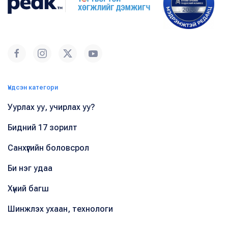
Үндсэн категори
Уурлах уу, учирлах уу?
Бидний 17 зорилт
Санхүүгийн боловсрол
Би нэг удаа
Хүний багш
Шинжлэх ухаан, технологи