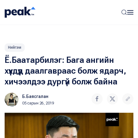
Нийгэм
Ё.Баатарбилэг: Бага ангийн
хүүхдүүд даалгавраас болж ядарч,
хичээлдээ дургүй болж байна
Б.Баясгалан
05 сарын 26, 2019