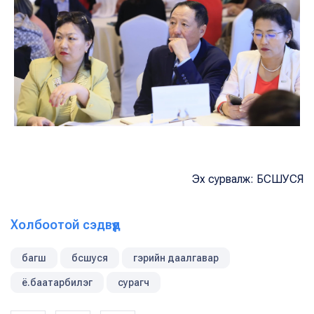
Эх сурвалж: БСШУСЯ
Холбоотой сэдвүүд
багш
бсшуся
гэрийн даалгавар
ё.баатарбилэг
сурагч