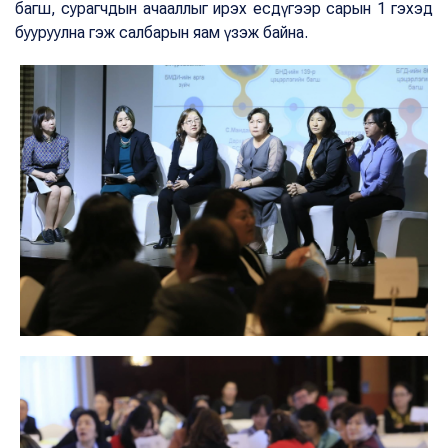
багш, сурагчдын ачааллыг ирэх есдүгээр сарын 1 гэхэд
бууруулна гэж салбарын яам үзэж байна.