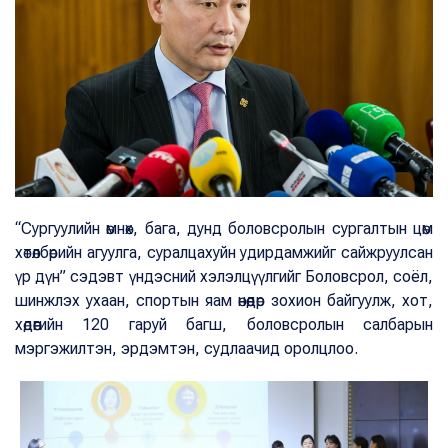
“Сургуулийн өмнөх, бага, дунд боловсролын сургалтын цөм
хөтөлбөрийн агуулга, суралцахуйн удирдамжийг сайжруулсан
үр дүн” сэдэвт үндэсний хэлэлцүүлгийг Боловсрол, соёл,
шинжлэх ухаан, спортын яам өнөөдөр зохион байгуулж, хот,
хөдөөгийн 120 гаруй багш, боловсролын салбарын
мэргэжилтэн, эрдэмтэн, судлаачид оролцлоо.