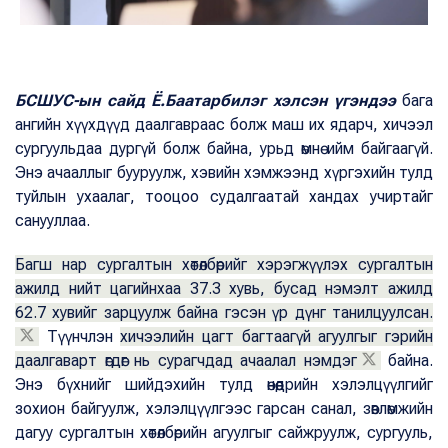
БСШУС-ын сайд Ё.Баатарбилэг хэлсэн үгэндээ
бага
ангийн хүүхдүүд даалгавраас болж маш их ядарч, хичээл
сургуульдаа дургүй болж байна, урьд өмнө ийм байгаагүй.
Энэ ачааллыг бууруулж, хэвийн хэмжээнд хүргэхийн тулд
туйлын ухаалаг, тооцоо судалгаатай хандах учиртайг
санууллаа.
Багш нар сургалтын хөтөлбөрийг хэрэгжүүлэх сургалтын
ажилд нийт цагийнхаа 37.3 хувь, бусад нэмэлт ажилд
62.7 хувийг зарцуулж байна гэсэн үр дүнг танилцуулсан.
Түүнчлэн
хичээлийн цагт багтаагүй агуулгыг гэрийн
даалгаварт өгдөг нь сурагчдад ачаалал нэмдэг
байна.
Энэ бүхнийг шийдэхийн тулд өнөөдрийн хэлэлцүүлгийг
зохион байгуулж, хэлэлцүүлгээс гарсан санал, зөвлөмжийн
дагуу сургалтын хөтөлбөрийн агуулгыг сайжруулж, сургууль,