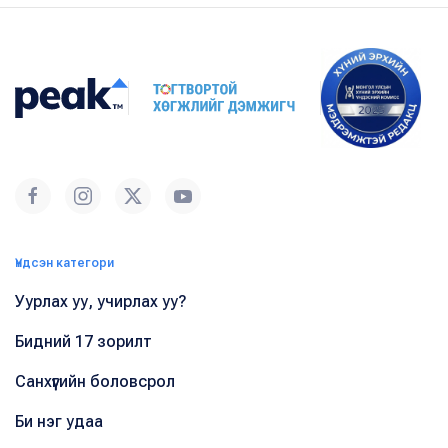
Үндсэн категори
Уурлах уу, учирлах уу?
Бидний 17 зорилт
Санхүүгийн боловсрол
Би нэг удаа