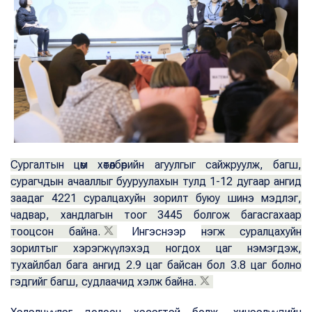
Сургалтын цөм хөтөлбөрийн агуулгыг сайжруулж, багш,
сурагчдын ачааллыг бууруулахын тулд 1-12 дугаар ангид
заадаг 4221 суралцахуйн зорилт буюу шинэ мэдлэг,
чадвар, хандлагын тоог 3445 болгож багасгахаар
тооцсон байна.
Ингэснээр
нэгж суралцахуйн
зорилтыг хэрэгжүүлэхэд ногдох цаг нэмэгдэж,
тухайлбал бага ангид 2.9 цаг байсан бол 3.8 цаг болно
гэдгийг багш, судлаачид хэлж байна.