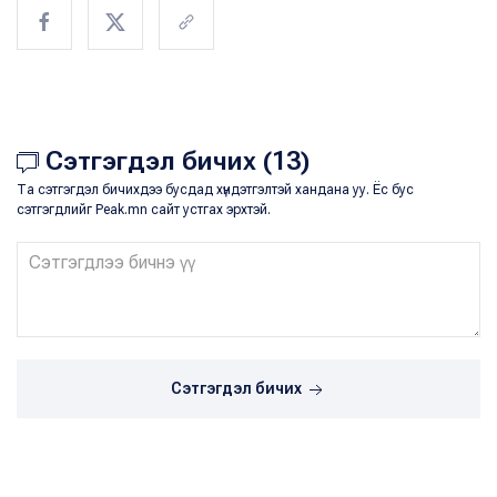
Сэтгэгдэл бичих (13)
Та сэтгэгдэл бичихдээ бусдад хүндэтгэлтэй хандана уу. Ёс бус
сэтгэгдлийг Peak.mn сайт устгах эрхтэй.
Сэтгэгдэл бичих