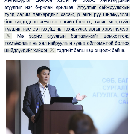
Хэлэлцүүлэг долоон хэсэгтэй болж, хичээлүүдийн
агуулгыг нэг бүрчлэн ярилцав.
Агуулгыг сайжруулахын
тулд зарим давхардлыг хасаж, өөр анги руу шилжүүлсэн
бол хүндэдсэн агуулгыг энгийн болгох, танин мэдэхүйн
түвшин, нас сэтгэхүйд нь тохируулах аргыг хэрэглэжээ.
Мөн
зарим агуулгын багтаамжийг цомхотгож,
томъёоллыг нь хэл найруулгын хувьд ойлгомжтой болгох
шийдлүүдийг хийсэн
гэдгийг багш нар онцолж байна.