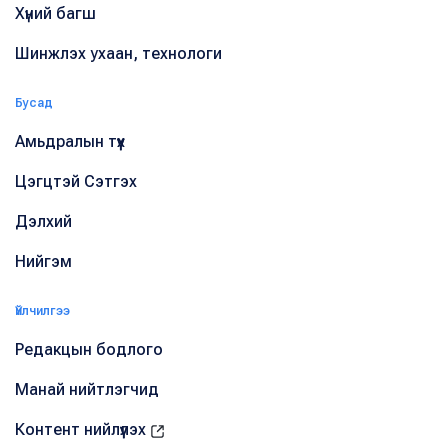
Хүний багш
Шинжлэх ухаан, технологи
Бусад
Амьдралын түүх
Цэгцтэй Сэтгэх
Дэлхий
Нийгэм
Үйлчилгээ
Редакцын бодлого
Манай нийтлэгчид
Контент нийлүүлэх