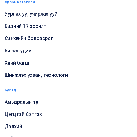
Үндсэн категори
Уурлах уу, учирлах уу?
Бидний 17 зорилт
Санхүүгийн боловсрол
Би нэг удаа
Хүний багш
Шинжлэх ухаан, технологи
Бусад
Амьдралын түүх
Цэгцтэй Сэтгэх
Дэлхий