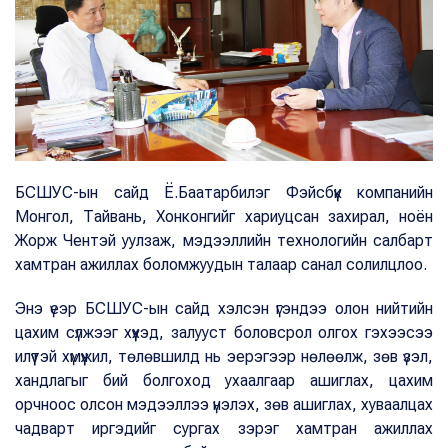
БСШУС-ын сайд Ё.Баатарбилэг Фэйсбүүк компанийн
Монгол, Тайвань, Хонконгийг хариуцсан захирал, ноён
Жорж Чентэй уулзаж, мэдээллийн технологийн салбарт
хамтран ажиллах боломжуудын талаар санал солилцлоо.
Энэ үеэр БСШУС-ын сайд хэлсэн үгэндээ олон нийтийн
цахим сүлжээг хүүхэд, залууст боловсрол олгох гэхээсээ
илүүтэй хүмүүжил, төлөвшилд нь эерэгээр нөлөөлж, зөв үзэл,
хандлагыг бий болгоход ухаалгаар ашиглах, цахим
орчноос олсон мэдээллээ үнэлэх, зөв ашиглах, хуваалцах
чадварт иргэдийг сургах зэрэг хамтран ажиллах