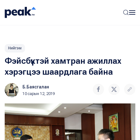
Нийгэм
Фэйсбүүктэй хамтран ажиллах
хэрэгцээ шаардлага байна
Б.Баясгалан
10 сарын 12, 2019