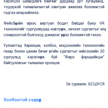
хэрэгцээ шаардлага байгааг дурдаад урт хугацаанд,
тодорхой төлөвлөгөөтэй хамтран ажиллах боломжтой
гэдгээ илэрхийллээ.
Фейсбүүкийн зүгээс виртуал бодит байдал буюу VR
технологийг сургуулиудад нэвтрүүлж, хичээл сургалтыг илүү
сонирхолтой болгоход дэмжлэг үзүүлэх боломжтой гэлээ.
Уулзалтад Харилцаа, холбоо, мэдээллийн технологийн
газар болон цахим бичиг үсгийн сургалтыг нийслэлийн 20
сургуульд хэрэгжүүлж буй “Фаро фаундейкшн”
байгууллагын төлөөлөл оролцов.
Эх сурвалж: БСШУСЯ
Холбоотой сэдвүүд