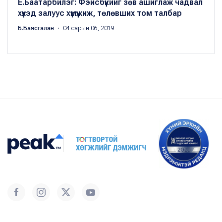
Ё.Баатарбилэг: Фэйсбүүкийг зөв ашиглаж чадвал
хүүхэд залуус хүмүүжиж, төлөвших том талбар
Б.Баясгалан
・ 04 сарын 06, 2019