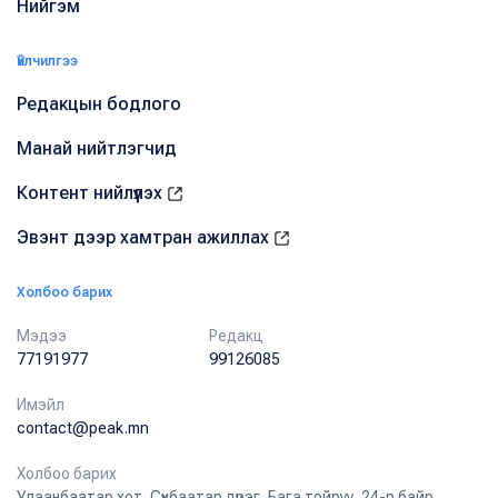
Нийгэм
Үйлчилгээ
Редакцын бодлого
Манай нийтлэгчид
Контент нийлүүлэх
Эвэнт дээр хамтран ажиллах
Холбоо барих
Мэдээ
Редакц
77191977
99126085
Имэйл
contact@peak.mn
Холбоо барих
Улаанбаатар хот, Сүхбаатар дүүрэг, Бага тойруу, 24-р байр