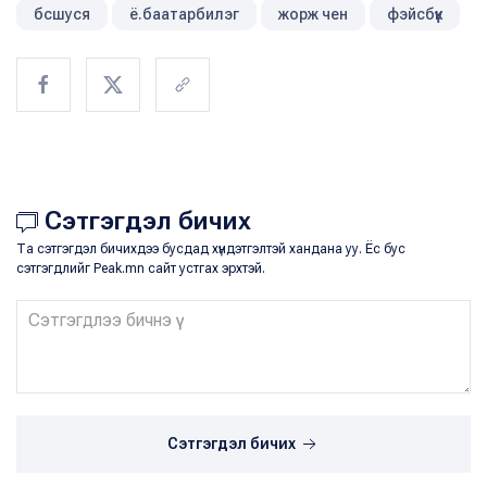
бсшуся
ё.баатарбилэг
жорж чен
фэйсбүүк
Сэтгэгдэл бичих
Та сэтгэгдэл бичихдээ бусдад хүндэтгэлтэй хандана уу. Ёс бус
сэтгэгдлийг Peak.mn сайт устгах эрхтэй.
Сэтгэгдэл бичих