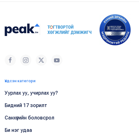
Үндсэн категори
Уурлах уу, учирлах уу?
Бидний 17 зорилт
Санхүүгийн боловсрол
Би нэг удаа