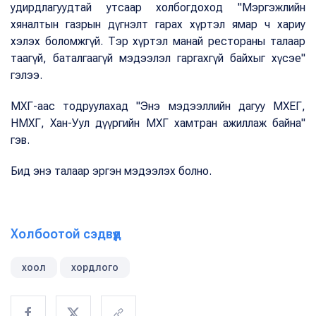
удирдлагуудтай утсаар холбогдоход "Мэргэжлийн
хяналтын газрын дүгнэлт гарах хүртэл ямар ч хариу
хэлэх боломжгүй. Тэр хүртэл манай рестораны талаар
таагүй, баталгаагүй мэдээлэл гаргахгүй байхыг хүсэе"
гэлээ.
МХГ-аас тодруулахад "Энэ мэдээллийн дагуу МХЕГ,
НМХГ, Хан-Уул дүүргийн МХГ хамтран ажиллаж байна"
гэв.
Бид энэ талаар эргэн мэдээлэх болно.
Холбоотой сэдвүүд
хоол
хордлого