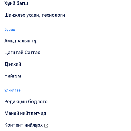
Хүний багш
Шинжлэх ухаан, технологи
Бусад
Амьдралын түүх
Цэгцтэй Сэтгэх
Дэлхий
Нийгэм
Үйлчилгээ
Редакцын бодлого
Манай нийтлэгчид
Контент нийлүүлэх