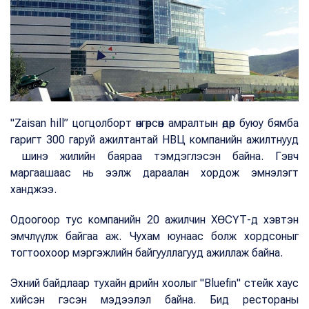
"Zaisan hill” цогцолборт өнгөрсөн амралтын өдөр буюу бямба
гаригт 300 гаруй ажилтантай НВЦ компанийн ажилтнууд
шинэ жилийн баяраа тэмдэглэсэн байна. Гэвч
маргаашаас нь ээлж дараалан хордож эмнэлэгт
ханджээ.
Одоогоор тус компанийн 20 ажилчин ХӨСҮТ-д хэвтэн
эмчлүүлж байгаа аж. Чухам юунаас болж хордсоныг
тогтоохоор мэргэжлийн байгууллагууд ажиллаж байна.
Эхний байдлаар тухайн өдрийн хоолыг "Вluefin" стейк хаус
хийсэн гэсэн мэдээлэл байна. Бид рестораны