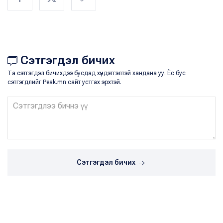
Сэтгэгдэл бичих
Та сэтгэгдэл бичихдээ бусдад хүндэтгэлтэй хандана уу. Ёс бус
сэтгэгдлийг Peak.mn сайт устгах эрхтэй.
Сэтгэгдэл бичих