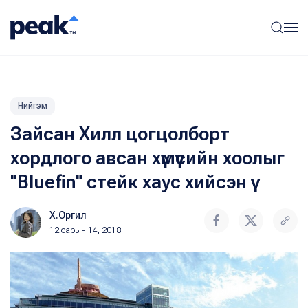
Нийгэм
Зайсан Хилл цогцолборт
хордлого авсан хүмүүсийн хоолыг
"Вluefin" стейк хаус хийсэн үү
Х.Оргил
12 сарын 14, 2018