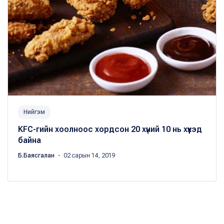
Нийгэм
KFC-гийн хоолноос хордсон 20 хүний 10 нь хүүхэд
байна
Б.Баясгалан
・ 02 сарын 14, 2019