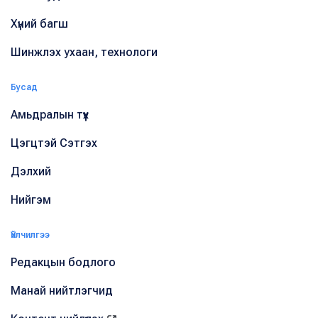
Хүний багш
Шинжлэх ухаан, технологи
Бусад
Амьдралын түүх
Цэгцтэй Сэтгэх
Дэлхий
Нийгэм
Үйлчилгээ
Редакцын бодлого
Манай нийтлэгчид