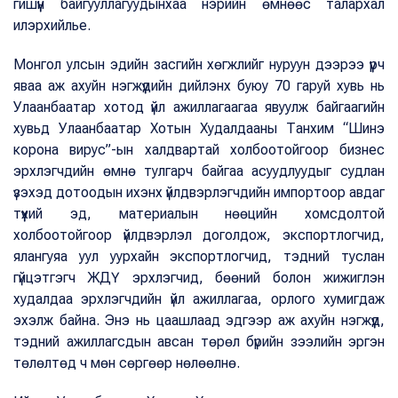
гишүүн байгууллагуудынхаа нэрийн өмнөөс талархал
илэрхийлье.
Монгол улсын эдийн засгийн хөгжлийг нуруун дээрээ үүрч
яваа аж ахуйн нэгжүүдийн дийлэнх буюу 70 гаруй хувь нь
Улаанбаатар хотод үйл ажиллагаагаа явуулж байгаагийн
хувьд Улаанбаатар Хотын Худалдааны Танхим “Шинэ
корона вирус”-ын халдвартай холбоотойгоор бизнес
эрхлэгчдийн өмнө тулгарч байгаа асуудлуудыг судлан
үзэхэд дотоодын ихэнх үйлдвэрлэгчдийн импортоор авдаг
түүхий эд, материалын нөөцийн хомсдолтой
холбоотойгоор үйлдвэрлэл доголдож, экспортлогчид,
ялангуяа уул уурхайн экспортлогчид, тэдний туслан
гүйцэтгэгч ЖДҮ эрхлэгчид, бөөний болон жижиглэн
худалдаа эрхлэгчдийн үйл ажиллагаа, орлого хумигдаж
эхэлж байна. Энэ нь цаашлаад эдгээр аж ахуйн нэгжүүд,
тэдний ажиллагсдын авсан төрөл бүрийн зээлийн эргэн
төлөлтөд ч мөн сөргөөр нөлөөлнө.