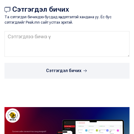
Сэтгэгдэл бичих
Та сэтгэгдэл бичихдээ бусдад хүндэтгэлтэй хандана уу. Ёс бус
сэтгэгдлийг Peak.mn сайт устгах эрхтэй.
Сэтгэгдэл бичих