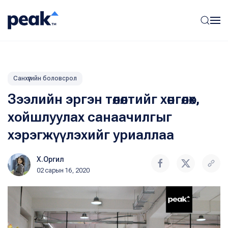
Санхүүгийн боловсрол
Зээлийн эргэн төлөлтийг хөнгөлөх,
хойшлуулах санаачилгыг
хэрэгжүүлэхийг уриаллаа
Х.Оргил
02 сарын 16, 2020