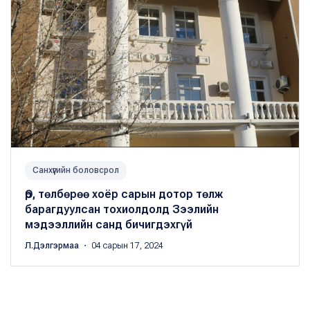
Санхүүгийн боловсрол
Өр, төлбөрөө хоёр сарын дотор төлж
барагдуулсан тохиолдолд Зээлийн
мэдээллийн санд бичигдэхгүй
Л.Дэлгэрмаа
・ 04 сарын 17, 2024