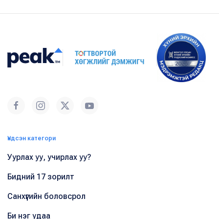
Үндсэн категори
Уурлах уу, учирлах уу?
Бидний 17 зорилт
Санхүүгийн боловсрол
Би нэг удаа