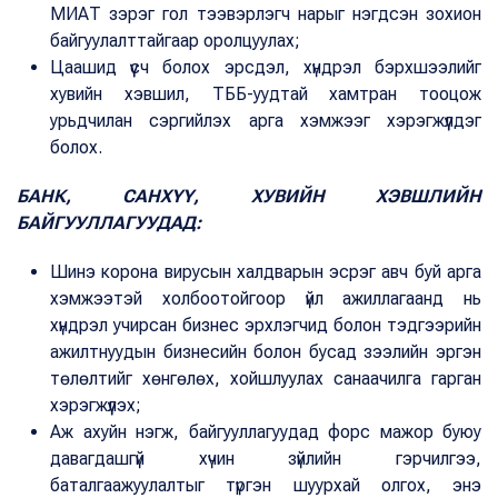
МИАТ зэрэг гол тээвэрлэгч нарыг нэгдсэн зохион
байгуулалттайгаар оролцуулах;
Цаашид үүсч болох эрсдэл, хүндрэл бэрхшээлийг
хувийн хэвшил, ТББ-уудтай хамтран тооцож
урьдчилан сэргийлэх арга хэмжээг хэрэгжүүлдэг
болох.
БАНК, САНХҮҮ, ХУВИЙН ХЭВШЛИЙН
БАЙГУУЛЛАГУУДАД:
Шинэ корона вирусын халдварын эсрэг авч буй арга
хэмжээтэй холбоотойгоор үйл ажиллагаанд нь
хүндрэл учирсан бизнес эрхлэгчид болон тэдгээрийн
ажилтнуудын бизнесийн болон бусад зээлийн эргэн
төлөлтийг хөнгөлөх, хойшлуулах санаачилга гарган
хэрэгжүүлэх;
Аж ахуйн нэгж, байгууллагуудад форс мажор буюу
давагдашгүй хүчин зүйлийн гэрчилгээ,
баталгаажуулалтыг түргэн шуурхай олгох, энэ