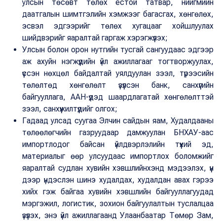
улсын төсөвт төлөх ёстой татвар, нийгмийн
даатгалын шимтгэлийн хэмжээг багасгах, хөнгөлөх,
эсвэл эдгээрийг төлөх хугацааг хойшлуулах
шийдвэрийг яаралтай гаргаж хэрэгжүүлэх;
Улсын болон орон нутгийн тусгай сангуудаас эдгээр
аж ахуйн нэгжүүдийн үйл ажиллагааг тогтворжуулах,
үүссэн нөхцөл байдалтай уялдуулан зээл, түрээсийн
төлөлтөд хөнгөлөлт үзүүлсэн банк, санхүүгийн
байгууллага, ААН-үүдэд шаардлагатай хөнгөлөлттэй
зээл, санхүүжилтүүдийг олгох;
Гадаад улсад суугаа Элчин сайдын яам, Худалдааны
төлөөлөгчийн газруудаар дамжуулан БНХАУ-аас
импортлодог байсан үйлдвэрлэлийн түүхий эд,
материалыг өөр улсуудаас импортлох боломжийг
яаралтай судлан хувийн хэвшлийнхэнд мэдээлэх, үүн
дээр үндэслэн шинэ худалдах, худалдан авах гэрээ
хийх гэж байгаа хувийн хэвшлийн байгууллагуудад
мэргэжил, логистик, зохион байгуулалтын туслалцаа
үзүүлэх, энэ үйл ажиллагаанд Улаанбаатар Төмөр Зам,