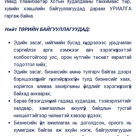
Иймд Улаанбаатар Хотын Худалдааны танхимаас төр,
хувийн хэвшлийн байгууллагуудад дараах УРИАЛГА
гаргаж байна.
Нийт ТӨРИЙН БАЙГУУЛЛАГУУДАД:
Эдийн засаг, нийгмийн бусад хүндрэлээс урьдчилан
сэргийлэх арга хэмжээг авч хэрэгжүүлэхтэй
холбоотойгоор улс, орон нутгийн төсөвт яаралтай
тодотгол хийх;
Эдийн засаг, бизнесийн өмнө тулгарч байгаа дээрх
бэрхшээлүүдийг гүнзгийрүүлэхгүйн тулд бизнесийг хаах,
хориглох аливаа захиргааны үйлдлийг хэрэгжүүлэхгүй
байхад анхаарах;
Бараа бүтээгдэхүүний гадаад худалдаа, тээвэрлэлтийг
халдвар, хамгааллын аюулгүй байдлын тусгай
нөхцөлтэйгээр чөлөөтэй хэвээр үлдээх;
Бизнесийн үйл ажиллагаа нь доголдсон, орлого нь
хумигдаж байгаа аж ахуйн нэгж, байгууллагуудын