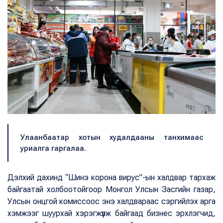
Улаанбаатар хотын худалдааны танхимаас
уриалга гаргалаа.
Дэлхий дахинд “Шинэ корона вирус”-ын халдвар тархаж
байгаатай холбоотойгоор Монгол Улсын Засгийн газар,
Улсын онцгой комиссоос энэ халдвараас сэргийлэх арга
хэмжээг шуурхай хэрэгжүүлж байгаад бизнес эрхлэгчид,