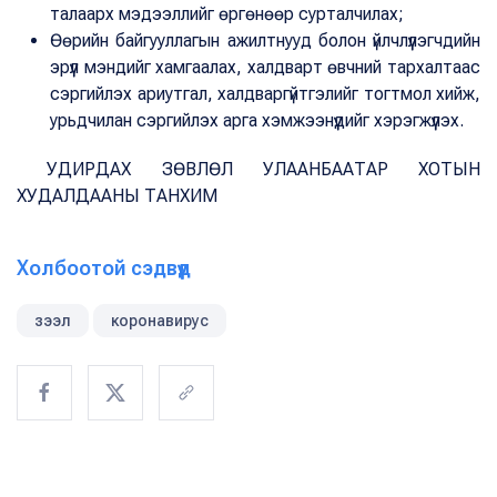
талаарх мэдээллийг өргөнөөр сурталчилах;
Өөрийн байгууллагын ажилтнууд болон үйлчлүүлэгчдийн
эрүүл мэндийг хамгаалах, халдварт өвчний тархалтаас
сэргийлэх ариутгал, халдваргүйтгэлийг тогтмол хийж,
урьдчилан сэргийлэх арга хэмжээнүүдийг хэрэгжүүлэх.
УДИРДАХ ЗӨВЛӨЛ УЛААНБААТАР ХОТЫН
ХУДАЛДААНЫ ТАНХИМ
Холбоотой сэдвүүд
зээл
коронавирус