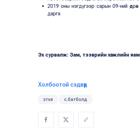
2019 оны нэгдүгээр сарын 09-ний өдрөөс
дарга
Эх сурвалж: Зам, тээврийн хөгжлийн яам
Холбоотой сэдвүүд
зтхя
с.батболд