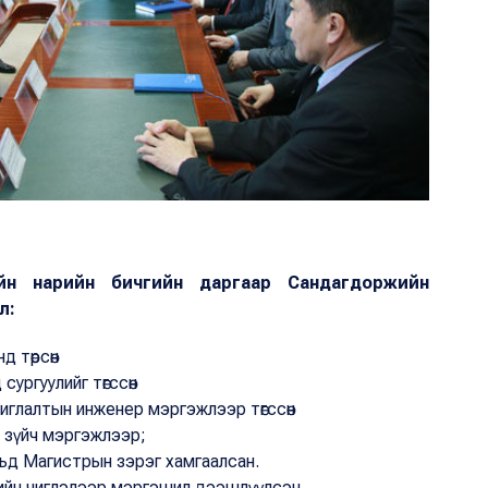
ийн нарийн бичгийн даргаар Сандагдоржийн
л:
д төрсөн
сургуулийг төгссөн
иглалтын инженер мэргэжлээр төгссөн
х зүйч мэргэжлээр;
льд Магистрын зэрэг хамгаалсан.
лтийн чиглэлээр мэргэшил дээшлүүлсэн