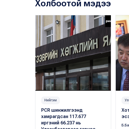
Холбоотой мэдээ
Нийгэм
Ул
PCR шинжилгээнд
Хо
хамрагдсан 117.677
эсэ
иргэний 66.237 нь
Б.Б