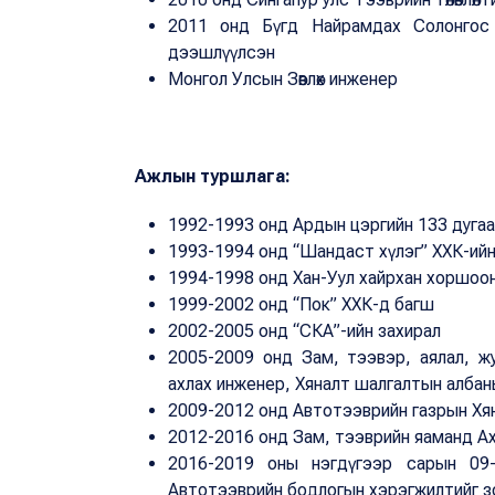
2011 онд Бүгд Найрамдах Солонгос 
дээшлүүлсэн
Монгол Улсын Зөвлөх инженер
Ажлын туршлага:
1992-1993 онд Ардын цэргийн 133 дугаа
1993-1994 онд “Шандаст хүлэг” ХХК-ий
1994-1998 онд Хан-Уул хайрхан хоршоо
1999-2002 онд “Пок” ХХК-д багш
2002-2005 онд “СКА”-ийн захирал
2005-2009 онд Зам, тээвэр, аялал, жу
ахлах инженер, Хяналт шалгалтын албан
2009-2012 онд Автотээврийн газрын Хя
2012-2016 онд Зам, тээврийн яаманд 
2016-2019 оны нэгдүгээр сарын 09-
Автотээврийн бодлогын хэрэгжилтийг зо