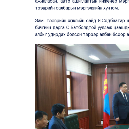
ажилласан, авто ашиглалтын инженер мэрг
тээврийн салбарын мэргэжлийн хүн юм.
Зам, тээврийн хөгжлийн сайд Я.Содбаатар ө
бичгийн дарга С.Батболдтой уулзаж цаашды
албыг удирдах болсон тэрээр албан ёсоор а