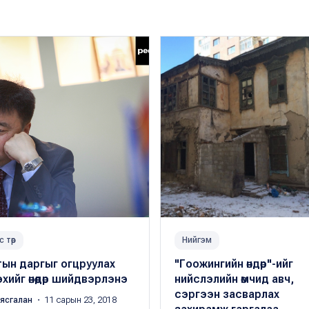
с төр
Нийгэм
тын даргыг огцруулах
"Гоожингийн өндөр"-ийг
хийг өнөөдөр шийдвэрлэнэ
нийслэлийн өмчид авч,
сэргээн засварлах
аясгалан
・ 11 сарын 23, 2018