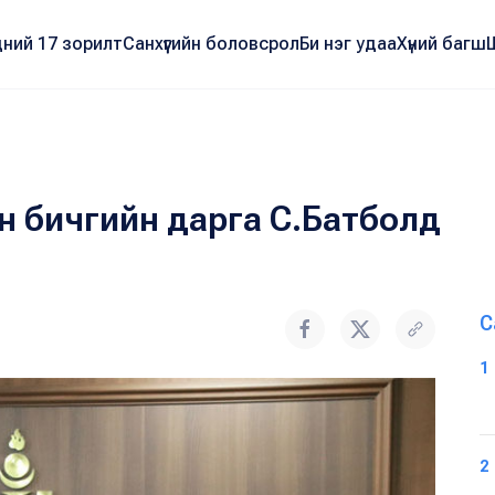
ний 17 зорилт
Санхүүгийн боловсрол
Би нэг удаа
Хүний багш
н бичгийн дарга С.Батболд
С
1
2