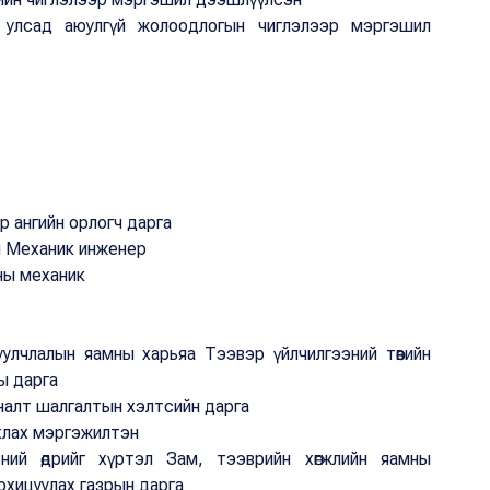
улсад аюулгүй жолоодлогын чиглэлээр мэргэшил
р ангийн орлогч дарга
н Механик инженер
ны механик
улчлалын яамны харьяа Тээвэр үйлчилгээний төвийн
ы дарга
налт шалгалтын хэлтсийн дарга
Ахлах мэргэжилтэн
ний өдрийг хүртэл Зам, тээврийн хөгжлийн яамны
хицуулах газрын дарга