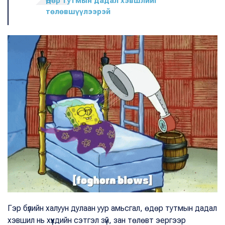
Өдөр тутмын дадал хэвшлийг
төлөвшүүлээрэй
Гэр бүлийн халуун дулаан уур амьсгал, өдөр тутмын дадал
хэвшил нь хүүхдийн сэтгэл зүй, зан төлөвт эергээр