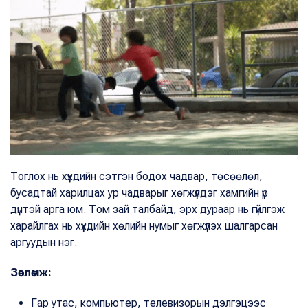
Тоглох нь хүүхдийн сэтгэн бодох чадвар, төсөөлөл,
бусадтай харилцах ур чадварыг хөгжүүлдэг хамгийн үр
дүнтэй арга юм. Том зай талбайд, эрх дураар нь гүйлгэж
харайлгах нь хүүхдийн хөлийн нумыг хөгжүүлэх шалгарсан
аргуудын нэг.
Зөвлөмж:
Гар утас, компьютер, телевизорын дэлгэцээс