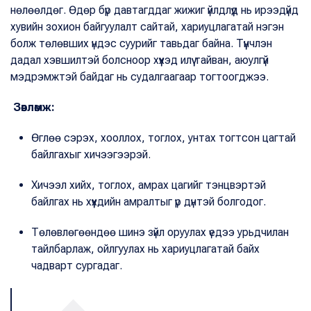
нөлөөлдөг. Өдөр бүр давтагддаг жижиг үйлдлүүд нь ирээдүйд
хувийн зохион байгуулалт сайтай, хариуцлагатай нэгэн
болж төлөвших үндэс суурийг тавьдаг байна. Түүнчлэн
дадал хэвшилтэй болсноор хүүхэд илүү тайван, аюулгүй
мэдрэмжтэй байдаг нь судалгаагаар тогтоогджээ.
Зөвлөмж:
Өглөө сэрэх, хооллох, тоглох, унтах тогтсон цагтай
байлгахыг хичээгээрэй.
Хичээл хийх, тоглох, амрах цагийг тэнцвэртэй
байлгах нь хүүхдийн амралтыг үр дүнтэй болгодог.
Төлөвлөгөөндөө шинэ зүйл оруулах үедээ урьдчилан
тайлбарлаж, ойлгуулах нь хариуцлагатай байх
чадварт сургадаг.