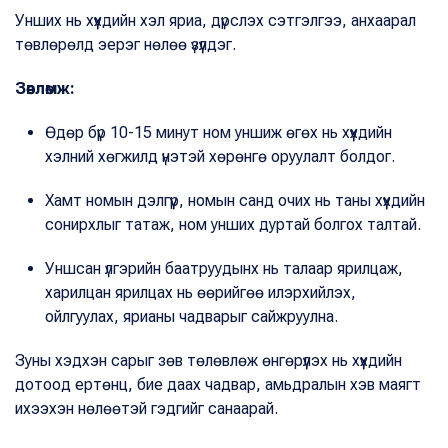
Унших нь хүүхдийн хэл яриа, дүрслэх сэтгэлгээ, анхаарал
төвлөрөлд эерэг нөлөө үзүүлдэг.
Зөвлөмж:
Өдөр бүр 10-15 минут ном уншиж өгөх нь хүүхдийн
хэлний хөгжилд үнэтэй хөрөнгө оруулалт болдог.
Хамт номын дэлгүүр, номын санд очих нь таны хүүхдийн
сонирхлыг татаж, ном унших дуртай болгох талтай.
Уншсан үлгэрийн баатруудынх нь талаар ярилцаж,
харилцан ярилцах нь өөрийгөө илэрхийлэх,
ойлгуулах, ярианы чадварыг сайжруулна.
Зуны хэдхэн сарыг зөв төлөвлөж өнгөрүүлэх нь хүүхдийн
дотоод ертөнц, бие даах чадвар, амьдралын хэв маягт
ихээхэн нөлөөтэй гэдгийг санаарай.