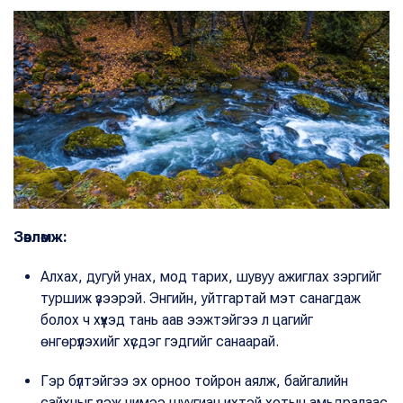
Зөвлөмж:
Алхах, дугуй унах, мод тарих, шувуу ажиглах зэргийг
туршиж үзээрэй. Энгийн, уйтгартай мэт санагдаж
болох ч хүүхэд тань аав ээжтэйгээ л цагийг
өнгөрүүлэхийг хүсдэг гэдгийг санаарай.
Гэр бүлтэйгээ эх орноо тойрон аялж, байгалийн
сайхныг үзэж чимээ шуугиан ихтэй хотын амьдралаас