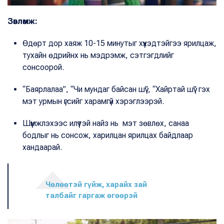
Зөвлөмж:
Өдөрт дор хаяж 10-15 минутыг хүүхэдтэйгээ ярилцаж,
тухайн өдрийнх нь мэдрэмж, сэтгэгдлийг
сонсоорой.
“Баярлалаа”, “Чи мундаг байсан шүү”, “Хайртай шүү” гэх
мэт урмын үгсийг харамгүй хэрэглээрэй.
Шүүмжлэхээс илүүтэй найз нь мэт зөвлөх, санаа
бодлыг нь сонсож, харилцан ярилцах байдлаар
хандаарай.
Чөлөөтэй гүйж, харайх зай
талбайг гаргаж өгөөрэй