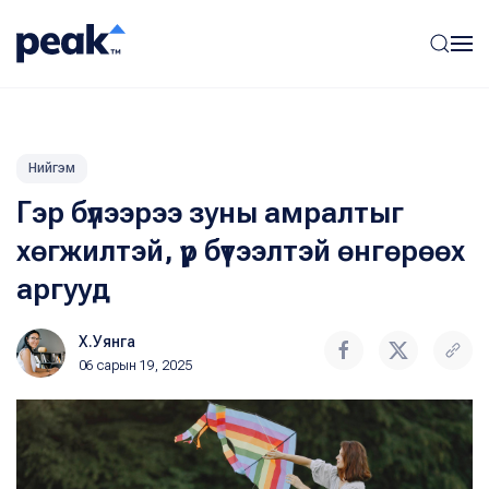
Нийгэм
Гэр бүлээрээ зуны амралтыг
хөгжилтэй, үр бүтээлтэй өнгөрөөх
аргууд
Х.Уянга
06 сарын 19, 2025