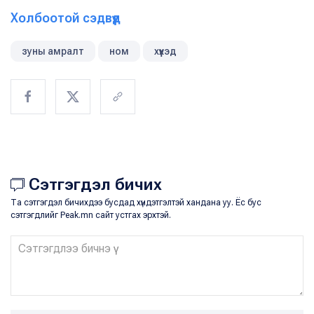
Холбоотой сэдвүүд
зуны амралт
ном
хүүхэд
Сэтгэгдэл бичих
Та сэтгэгдэл бичихдээ бусдад хүндэтгэлтэй хандана уу. Ёс бус
сэтгэгдлийг Peak.mn сайт устгах эрхтэй.