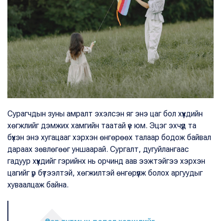
Сурагчдын зуны амралт эхэлсэн яг энэ цаг бол хүүхдийн
хөгжлийг дэмжих хамгийн таатай үе юм. Эцэг эхчүүд та
бүхэн энэ хугацааг хэрхэн өнгөрөөх талаар бодож байвал
дараах зөвлөгөөг уншаарай. Сургалт, дугуйлангаас
гадуур хүүхдийг гэрийнх нь орчинд аав ээжтэйгээ хэрхэн
цагийг үр бүтээлтэй, хөгжилтэй өнгөрүүлж болох аргуудыг
хуваалцаж байна.