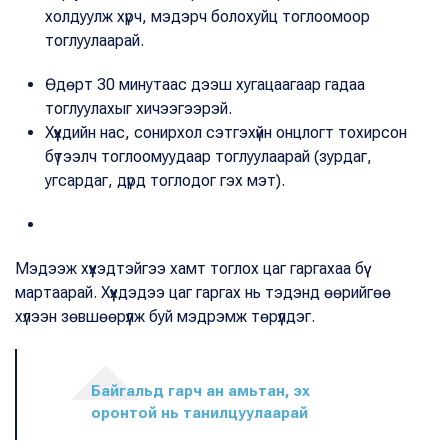
холдуулж хүрч, мэдэрч болохуйц тоглоомоор
тоглуулаарай.
Өдөрт 30 минутаас дээш хугацаагаар гадаа
тоглуулахыг хичээгээрэй.
Хүүхдийн нас, сонирхол сэтгэхүйн онцлогт тохирсон
бүтээлч тоглоомуудаар тоглуулаарай (зурдаг,
угсардаг, дүрд тоглодог гэх мэт).
Мэдээж хүүхэдтэйгээ хамт тоглох цаг гаргахаа бүү
мартаарай. Хүүхдэдээ цаг гаргах нь тэдэнд өөрийгөө
хүлээн зөвшөөрүүлж буй мэдрэмж төрүүлдэг.
Байгальд гарч ан амьтан, эх
оронтой нь танилцуулаарай