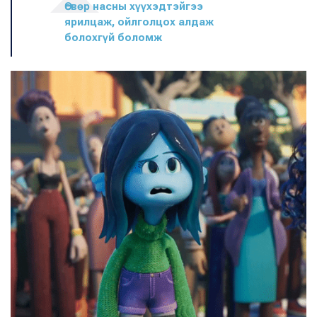
Өсвөр насны хүүхэдтэйгээ
ярилцаж, ойлголцох алдаж
болохгүй боломж