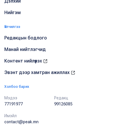
Дэлхий
Нийгэм
Үйлчилгээ
Редакцын бодлого
Манай нийтлэгчид
Контент нийлүүлэх
Эвэнт дээр хамтран ажиллах
Холбоо барих
Мэдээ
Редакц
77191977
99126085
Имэйл
contact@peak.mn