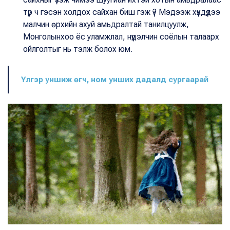
түр ч гэсэн холдох сайхан биш гэж үү? Мэдээж хүүхдүүдээ
малчин өрхийн ахуй амьдралтай танилцуулж,
Монголынхоо ёс уламжлал, нүүдэлчин соёлын талаарх
ойлголтыг нь тэлж болох юм.
Үлгэр уншиж өгч, ном унших дадалд сургаарай