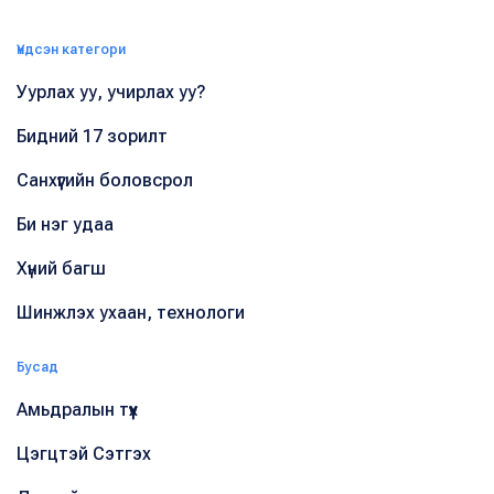
Үндсэн категори
Уурлах уу, учирлах уу?
Бидний 17 зорилт
Санхүүгийн боловсрол
Би нэг удаа
Хүний багш
Шинжлэх ухаан, технологи
Бусад
Амьдралын түүх
Цэгцтэй Сэтгэх