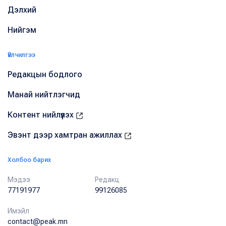
Дэлхий
Нийгэм
Үйлчилгээ
Редакцын бодлого
Манай нийтлэгчид
Контент нийлүүлэх
Эвэнт дээр хамтран ажиллах
Холбоо барих
Мэдээ
Редакц
77191977
99126085
Имэйл
contact@peak.mn