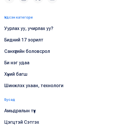
Үндсэн категори
Уурлах уу, учирлах уу?
Бидний 17 зорилт
Санхүүгийн боловсрол
Би нэг удаа
Хүний багш
Шинжлэх ухаан, технологи
Бусад
Амьдралын түүх
Цэгцтэй Сэтгэх