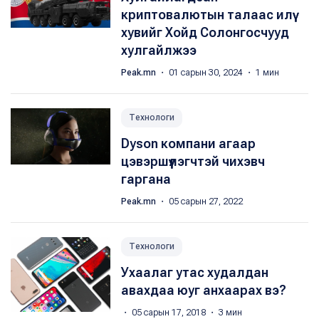
криптовалютын талаас илүү
хувийг Хойд Солонгосчууд
хулгайлжээ
Peak.mn
・ 01 сарын 30, 2024 ・ 1 мин
Технологи
Dyson компани агаар
цэвэршүүлэгчтэй чихэвч
гаргана
Peak.mn
・ 05 сарын 27, 2022
Технологи
Ухаалаг утас худалдан
авахдаа юуг анхаарах вэ?
・ 05 сарын 17, 2018 ・ 3 мин