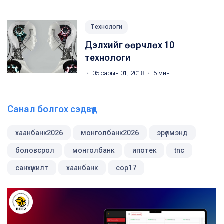
Технологи
Дэлхийг өөрчлөх 10
технологи
・ 05 сарын 01, 2018 ・ 5 мин
Санал болгох сэдвүүд
хаанбанк2026
монголбанк2026
эрүүлмэнд
боловсрол
монголбанк
ипотек
tnc
санхүүжилт
хаанбанк
cop17