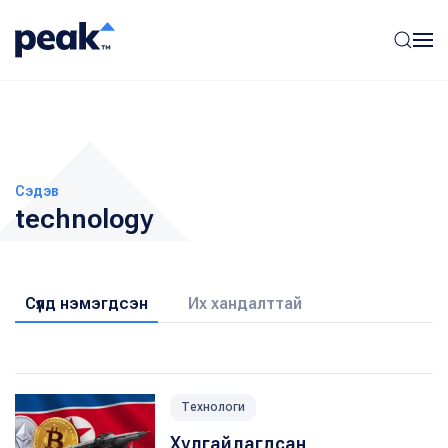
Сэдэв
technology
Сүүлд нэмэгдсэн
Их хандалттай
Технологи
Хулгайлагдсан