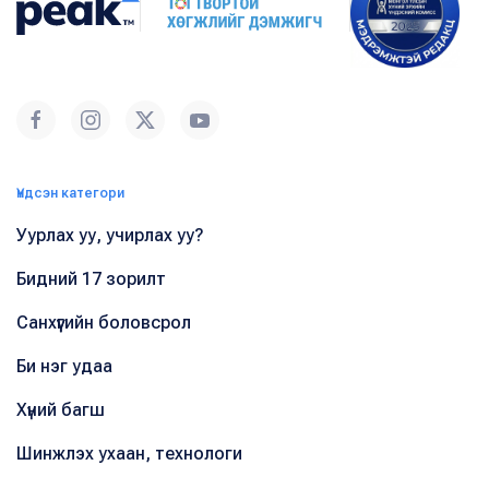
Үндсэн категори
Уурлах уу, учирлах уу?
Бидний 17 зорилт
Санхүүгийн боловсрол
Би нэг удаа
Хүний багш
Шинжлэх ухаан, технологи