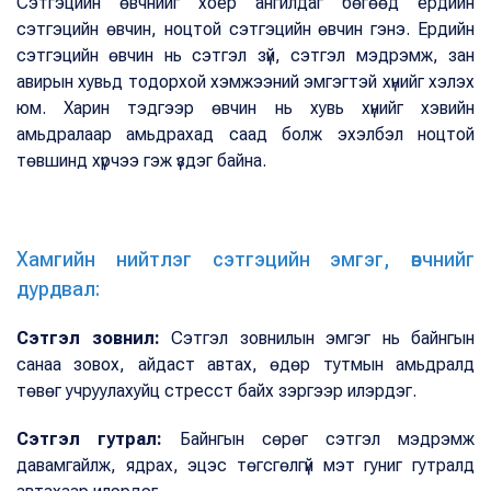
Сэтгэцийн өвчнийг хоёр ангилдаг бөгөөд ердийн
сэтгэцийн өвчин, ноцтой сэтгэцийн өвчин гэнэ. Ердийн
сэтгэцийн өвчин нь сэтгэл зүй, сэтгэл мэдрэмж, зан
авирын хувьд тодорхой хэмжээний эмгэгтэй хүнийг хэлэх
юм. Харин тэдгээр өвчин нь хувь хүнийг хэвийн
амьдралаар амьдрахад саад болж эхэлбэл ноцтой
төвшинд хүрчээ гэж үздэг байна.
Хамгийн нийтлэг сэтгэцийн эмгэг, өвчнийг
дурдвал:
Сэтгэл зовнил:
Сэтгэл зовнилын эмгэг нь байнгын
санаа зовох, айдаст автах, өдөр тутмын амьдралд
төвөг учруулахуйц стресст байх зэргээр илэрдэг.
Сэтгэл гутрал:
Байнгын сөрөг сэтгэл мэдрэмж
давамгайлж, ядрах, эцэс төгсгөлгүй мэт гуниг гутралд