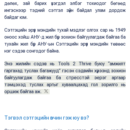
дөлөх, зай барих үзэгдэл элбэг тохиодог бөгөөд
ингэснээр тэдний сэтгэл зүйн байдал улам дордож
байдаг юм.
Сэтгэцийн эрүүл мэндийн тухай мэдлэг олгох сар нь 1949
оноос хойш АНУ-д жил бүр зохион байгуулагдаж байгаа ба
тухайн жил бүр АНУ-ын Сэтгэцийн эрүүл мэндийн төвөөс
нэг сэдэв сонгодог байна.
Энэ жилийн сэдэв нь Tools 2 Thrive буюу “амжилт
гаргахад туслах багажууд” гэсэн сэдвийн хүрээнд зохион
байгуулагдаж байгаа ба стресстэй эерэг аргаар
тэмцэхэд туслах аргыг хуваалцахад гол зорилго нь
оршиж байгаа аж.
Тэгвэл сэтгэцийн өвчин гэж юу вэ?