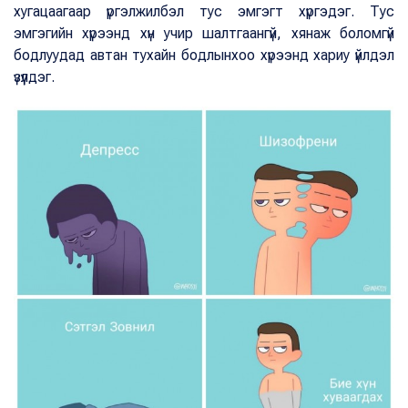
хугацаагаар үргэлжилбэл тус эмгэгт хүргэдэг. Тус
эмгэгийн хүрээнд хүн учир шалтгаангүй, хянаж боломгүй
бодлуудад автан тухайн бодлынхоо хүрээнд хариу үйлдэл
үзүүлдэг.