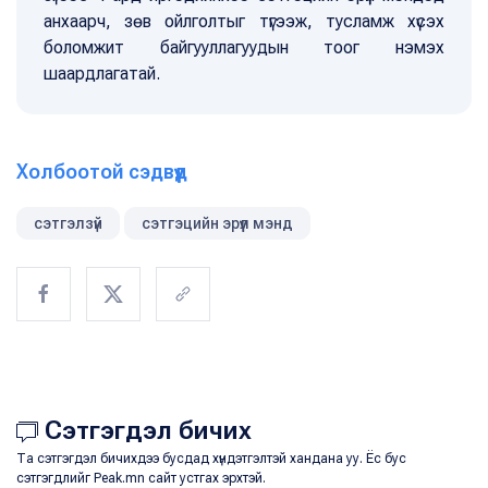
анхаарч, зөв ойлголтыг түгээж, тусламж хүсэх
боломжит байгууллагуудын тоог нэмэх
шаардлагатай.
Холбоотой сэдвүүд
сэтгэлзүй
сэтгэцийн эрүүл мэнд
Сэтгэгдэл бичих
Та сэтгэгдэл бичихдээ бусдад хүндэтгэлтэй хандана уу. Ёс бус
сэтгэгдлийг Peak.mn сайт устгах эрхтэй.