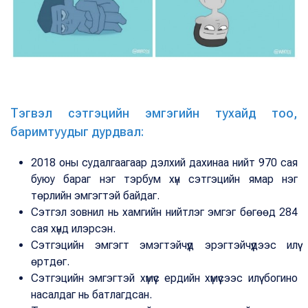
Тэгвэл сэтгэцийн эмгэгийн тухайд тоо,
баримтуудыг дурдвал:
2018 оны судалгаагаар дэлхий дахинаа нийт 970 сая
буюу бараг нэг тэрбум хүн сэтгэцийн ямар нэг
төрлийн эмгэгтэй байдаг.
Сэтгэл зовнил нь хамгийн нийтлэг эмгэг бөгөөд 284
сая хүнд илэрсэн.
Сэтгэцийн эмгэгт эмэгтэйчүүд эрэгтэйчүүдээс илүү
өртдөг.
Сэтгэцийн эмгэгтэй хүмүүс ердийн хүмүүсээс илүү богино
насалдаг нь батлагдсан.