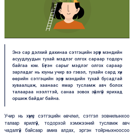
Энэ сар дэлхий дахинаа сэтгэцийн эрүүл мэндийн
асуудлуудын тухай мэдлэг олгох сараар тодорч
байгаа юм. Бүтэн сарыг мэдлэг олгох сараар
зарладаг нь юуны учир вэ гэвэл, тухайн сард хүн
өөрийн сэтгэцийн эрүүл мэндийн тухай бусадтай
хуваалцаж, хаанаас ямар тусламж авч болох
талаараа нээлттэй, санаа зовох зүйлгүй ярихад
оршиж байдаг байна.
Учир нь хүмүүс сэтгэцийн өвчлөл, сэтгэл зовнилынхоо
талаар ярилгүй, тодорхой хэмжээний тусламж авч
чадалгүй байсаар амиа алдах, эргэн тойрныхноосоо