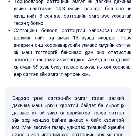
Тооцооллоор сэтгэцийн эмгэг нь дэлхий дахинаа
үхлийн шалтгааны 14.3 хувийг эзэлдэг бол энэ нь
жилд нийт 8 сая үхэл сэтгэцийн эмгэгээс улбаатай
гэсэн үг болно.
Сэтгэцийн болоод сэтгэцтэй хавсарсан эмгэгүүд
дэлхийн нийт хүн амын 13 хувьд илэрдэг. Гэвч
өнгөрөгч онд коронавирусийн улмаас хүмүүсийн сэтгэл
зүй маш тогтворгүй байснаас үүдэн энэ статистик
нэмэгдэх хандлага ажиглагджээ. АНУ-д л гэхэд нийт
хүн амын 59 хувь буюу талаас илүү хувь нь хөл хорионы
үеэр сэтгэл зүйн эмгэгт өртсөн юм.
Эндээс үзвэл сэтгэцийн эмгэг гэдэг дэлхий
дахинаа маш өргөн хүрээтэй байдаг ба сөрөг үр
дагавар ихтэй учир хүн өөрийнхөө төлөө сэтгэл
зүйн эрүүл мэндээ байнга анхаар ч байх хэрэгтэй
юм. Мөн засгийн газар, удирдах төвшний хүмүүсийн
зүгээс ч ард иргэдийнхээ сэтгэцийн эрүүл мэндэд