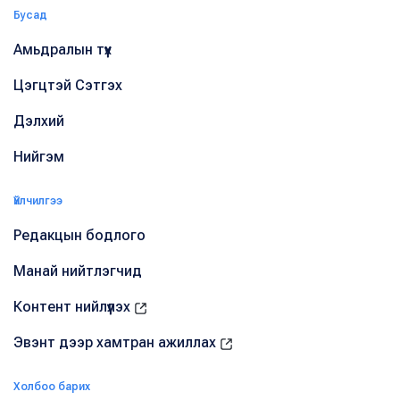
Бусад
Амьдралын түүх
Цэгцтэй Сэтгэх
Дэлхий
Нийгэм
Үйлчилгээ
Редакцын бодлого
Манай нийтлэгчид
Контент нийлүүлэх
Эвэнт дээр хамтран ажиллах
Холбоо барих