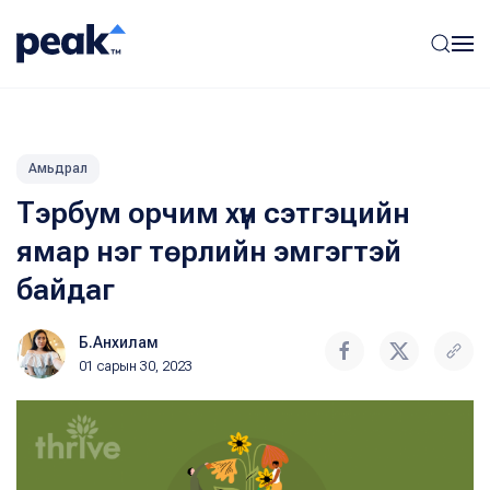
Амьдрал
Тэрбум орчим хүн сэтгэцийн
ямар нэг төрлийн эмгэгтэй
байдаг
Б.Анхилам
01 сарын 30, 2023