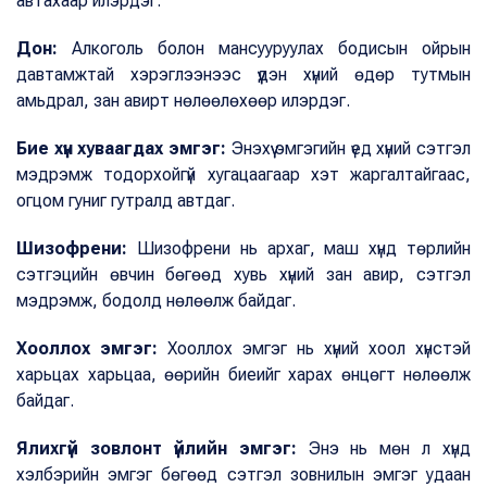
автахаар илэрдэг.
Дон:
Алкоголь болон мансууруулах бодисын ойрын
давтамжтай хэрэглээнээс үүдэн хүний өдөр тутмын
амьдрал, зан авирт нөлөөлөхөөр илэрдэг.
Бие хүн хуваагдах эмгэг:
Энэхүү эмгэгийн үед хүний сэтгэл
мэдрэмж тодорхойгүй хугацаагаар хэт жаргалтайгаас,
огцом гуниг гутралд автдаг.
Шизофрени:
Шизофрени нь архаг, маш хүнд төрлийн
сэтгэцийн өвчин бөгөөд хувь хүний зан авир, сэтгэл
мэдрэмж, бодолд нөлөөлж байдаг.
Хооллох эмгэг:
Хооллох эмгэг нь хүний хоол хүнстэй
харьцах харьцаа, өөрийн биеийг харах өнцөгт нөлөөлж
байдаг.
Ялихгүй зовлонт үйлийн эмгэг:
Энэ нь мөн л хүнд
хэлбэрийн эмгэг бөгөөд сэтгэл зовнилын эмгэг удаан