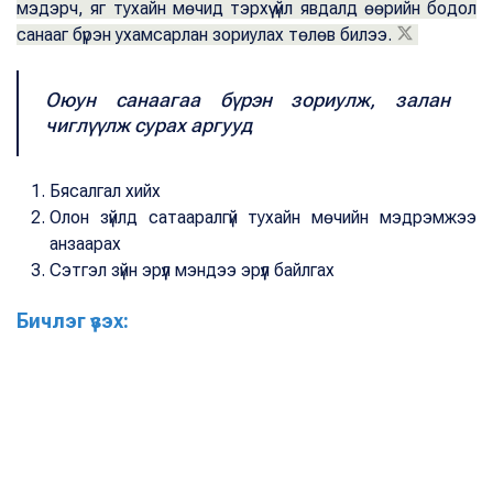
мэдэрч, яг тухайн мөчид тэрхүү үйл явдалд өөрийн бодол
санааг бүрэн ухамсарлан зориулах төлөв билээ.
Оюун санаагаа бүрэн зориулж, залан
чиглүүлж сурах аргууд
Бясалгал хийх
Олон зүйлд сатааралгүй тухайн мөчийн мэдрэмжээ
анзаарах
Сэтгэл зүйн эрүүл мэндээ эрүүл байлгах
Бичлэг үзэх: