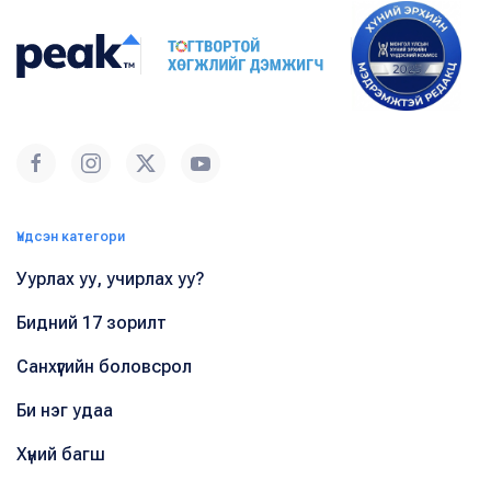
Үндсэн категори
Уурлах уу, учирлах уу?
Бидний 17 зорилт
Санхүүгийн боловсрол
Би нэг удаа
Хүний багш