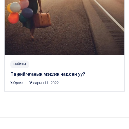
Нийгэм
Та өөрийгөө таньж мэдэж чадсан уу?
Х.Оргил
・ 03 сарын 11, 2022