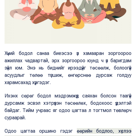
Хүний бодол санаа биеэсээ үл хамааран зоргоороо
ажиллах чадвартай, эрх зоргоороо юунд ч үл баригдам
зүйл юм. Энэ нь биднийг ирээдүйг төсөөлж, болоогүй
асуудлыг төлөө түгшиж, өнгөрснөө дурсаж голдуу
харамсахад хүргэдэг.
Ихэнх сөрөг бодол мэдрэмжүүд саяхан болсон таагүй
дурсамж эсвэл хэтрүүлэн төсөөлөх, бодохоос үүдэлтэй
байдаг. Тийм учраас яг одоо цагтаа л тогтмол төвлөрч
сураарай.
Одоо цагтаа оршино гэдэг
өөрийн бодлоо, хүслээ