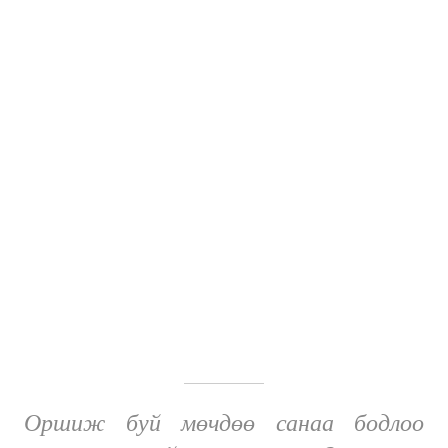
Оршиж буй мөчдөө санаа бодлоо