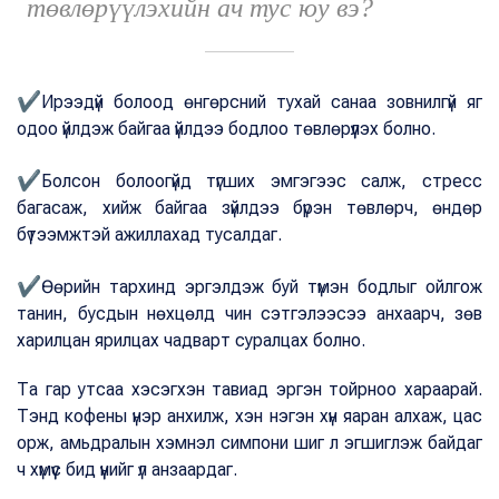
төвлөрүүлэхийн ач тус юу вэ?
✔
Ирээдүй болоод өнгөрсний тухай санаа зовнилгүй яг
одоо үйлдэж байгаа үйлдээ бодлоо төвлөрүүлэх болно.
✔
Болсон болоогүйд түгших эмгэгээс салж, стресс
багасаж, хийж байгаа зүйлдээ бүрэн төвлөрч, өндөр
бүтээмжтэй ажиллахад тусалдаг.
✔
Өөрийн тархинд эргэлдэж буй түмэн бодлыг ойлгож
танин, бусдын нөхцөлд чин сэтгэлээсээ анхаарч, зөв
харилцан ярилцах чадварт суралцах болно.
Та гар утсаа хэсэгхэн тавиад эргэн тойрноо хараарай.
Тэнд кофены үнэр анхилж, хэн нэгэн хүн яаран алхаж, цас
орж, амьдралын хэмнэл симпони шиг л эгшиглэж байдаг
ч хүмүүс бид үүнийг үл анзаардаг.