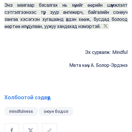
Энэ маягаар бясалгах нь хүнийг өөрийн шүүмжлэлт
сэтгэлгээнээс түр зуур ангижирч, байгалийн сониуч
зангаа хэсэгхэн хугацаанд үлдэн хөөж, бусдад болоод
өөртөө илүү дулаан, уужуу хандахад нэмэртэй.
Эх сурвалж: Mindful
Мета көүч А. Болор-Эрдэнэ
Холбоотой сэдвүүд
mindfulness
оюун бодол