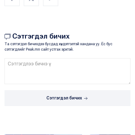
Сэтгэгдэл бичих
Та сэтгэгдэл бичихдээ бусдад хүндэтгэлтэй хандана уу. Ёс бус
сэтгэгдлийг Peak.mn сайт устгах эрхтэй.
Сэтгэгдэл бичих