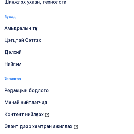
Шинжлэх ухаан, технологи
Бусад
Амьдралын түүх
Цэгцтэй Сэтгэх
Дэлхий
Нийгэм
Үйлчилгээ
Редакцын бодлого
Манай нийтлэгчид
Контент нийлүүлэх
Эвэнт дээр хамтран ажиллах