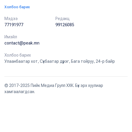
Холбоо барих
Мэдээ
Редакц
77191977
99126085
Имэйл
contact@peak.mn
Холбоо барих
Улаанбаатар хот, Сүхбаатар дүүрэг, Бага тойруу, 24-р байр
© 2017-2025 Пийк Медиа Групп ХХК. Бүх эрх хуулиар
хамгаалагдсан.