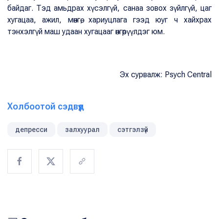
байдаг. Тэд амьдрах хүсэлгүй, санаа зовох зүйлгүй, цаг
хугацаа, ажил, мөнгө, хариуцлага гээд юуг ч хайхрах
тэнхэлгүй маш удаан хугацааг өнгөрүүлдэг юм.
Эх сурвалж: Psych Central
Холбоотой сэдвүүд
депресси
залхуурал
сэтгэлзүй