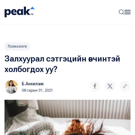
Психологи
Залхуурал сэтгэцийн өвчинтэй
холбогдох уу?
Б.Анхилам
08 сарын 31, 2021