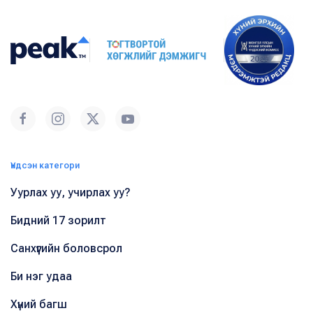
Үндсэн категори
Уурлах уу, учирлах уу?
Бидний 17 зорилт
Санхүүгийн боловсрол
Би нэг удаа
Хүний багш