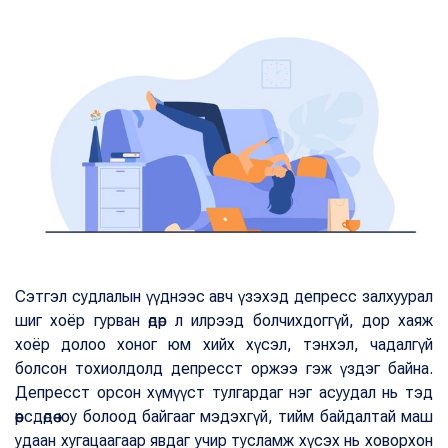
Сэтгэл судлалын үүднээс авч үзэхэд депресс залхуурал
шиг хоёр гурван өдөр л илрээд болчихдоггүй, дор хаяж
хоёр долоо хоног юм хийх хүсэл, тэнхэл, чадалгүй
болсон тохиолдолд депресст оржээ гэж үздэг байна.
Депресст орсон хүмүүст тулгардаг нэг асуудал нь тэд
өөрсдөдөө юу болоод байгааг мэдэхгүй, тийм байдалтай маш
удаан хугацаагаар явдаг учир тусламж хүсэх нь ховорхон