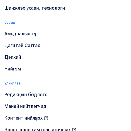
Шинжлэх ухаан, технологи
Бусад
Амьдралын түүх
Цэгцтэй Сэтгэх
Дэлхий
Нийгэм
Үйлчилгээ
Редакцын бодлого
Манай нийтлэгчид
Контент нийлүүлэх
Эвэнт дээр хамтран ажиллах