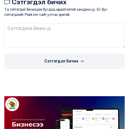
Сэтгэгдэл бичих
Та сэтгэгдэл бичихдээ бусдад хүндэтгэлтэй хандана уу. Ёс бус
сэтгэгдлийг Peak.mn сайт устгах эрхтэй.
Сэтгэгдэл бичих