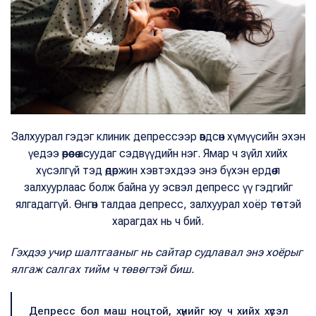
Залхуурал гэдэг клиник депрессээр өвдсөн хүмүүсийн эхэн
үедээ өөрөөсөө асуудаг сэдвүүдийн нэг. Ямар ч зүйл хийх
хүсэлгүй тэд өдөржин хэвтэхдээ энэ бүхэн ердөө л
залхуурлаас болж байна уу эсвэл депресс үү гэдгийг
ялгадаггүй. Өнгөн талдаа депресс, залхуурал хоёр төстэй
харагдах нь ч бий.
Гэхдээ учир шалтгааныг нь сайтар судлавал энэ хоёрыг
ялгаж салгах тийм ч төвөгтэй биш.
Депресс бол маш ноцтой, хүнийг юу ч хийх хүсэл