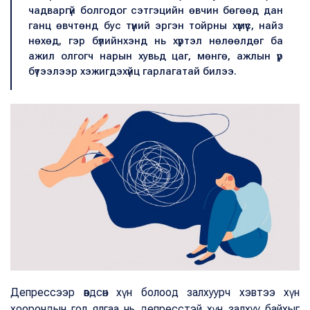
чадваргүй болгодог сэтгэцийн өвчин бөгөөд дан
ганц өвчтөнд бус түүний эргэн тойрны хүмүүс, найз
нөхөд, гэр бүлийнхэнд нь хүртэл нөлөөлдөг ба
ажил олгогч нарын хувьд цаг, мөнгө, ажлын үр
бүтээлээр хэжигдэхүйц гарлагатай билээ.
Депрессээр өвдсөн хүн болоод залхуурч хэвтээ хүн
хоорондын гол ялгаа нь депресстэй хүн залхуу байхыг