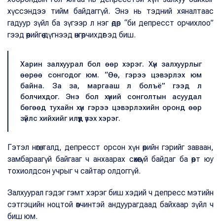
хүссэндээ тийм байдаггүй. Энэ нь тэдний хяналтаас
гадуур зүйл ба зүгээр л нэг өдөр “би депресст орчихлоо”
гээд өөрийгөө дүгнээд өнгөрчихдөг эд биш.
Харин залхуурал бол өөр хэрэг. Хүн залхуурлыг
өөрөө сонгодог юм. “Өө, гэрээ цэвэрлэх юм
байна. За за, маргааш л болъё” гээд л
болчихдог. Энэ бол хүний сонголтын асуудал
бөгөөд тухайн хүн гэрээ цэвэрлэхийн оронд өөр
зүйлс хийхийг илүүд үзэх хэрэг.
Гэтэл нөгөө талд, депресст орсон хүн өөрийн гэрийг заваан,
замбараагүй байгааг ч анхаарах сөхөөгүй байдаг ба өөрт юу
тохиолдсон учрыг ч сайтар олдоггүй.
Залхуурал гэдэг гэмт хэрэг биш хэдий ч депресс мэтийн
сэтгэцийн ноцтой өвчинтэй андуурагдаад байхаар зүйл ч
биш юм.