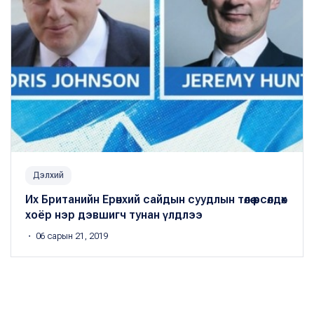
Дэлхий
Их Британийн Ерөнхий сайдын суудлын төлөө өрсөлдөх
хоёр нэр дэвшигч тунан үлдлээ
・ 06 сарын 21, 2019