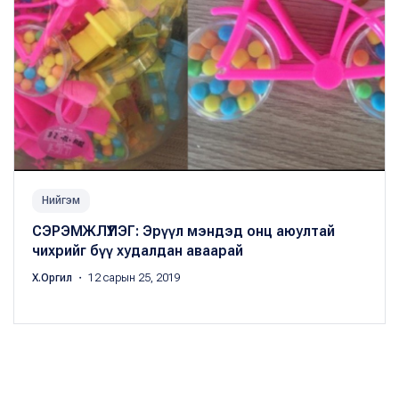
Нийгэм
СЭРЭМЖЛҮҮЛЭГ: Эрүүл мэндэд онц аюултай
чихрийг бүү худалдан аваарай
Х.Оргил
・ 12 сарын 25, 2019