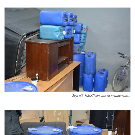
Зургийг НМХГ-ын цахим хуудаснаас...