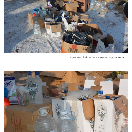
Зургийг НМХГ-ын цахим хуудаснаас...