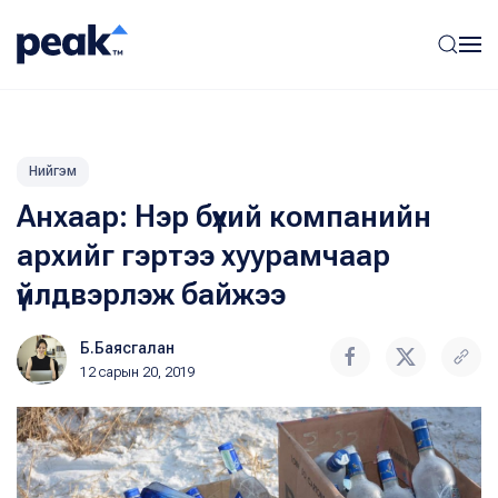
Нийгэм
Анхаар: Нэр бүхий компанийн
архийг гэртээ хуурамчаар
үйлдвэрлэж байжээ
Б.Баясгалан
12 сарын 20, 2019