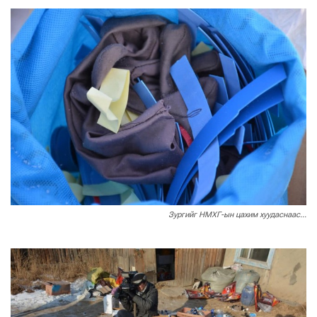
Зургийг НМХГ-ын цахим хуудаснаас...