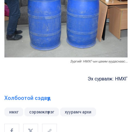
Зургийг НМХГ-ын цахим хуудаснаас...
Эх сурвалж: НМХГ
Холбоотой сэдвүүд
нмхг
сэрэмжлүүлэг
хуурамч архи