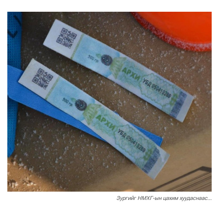
Зургийг НМХГ-ын цахим хуудаснаас...