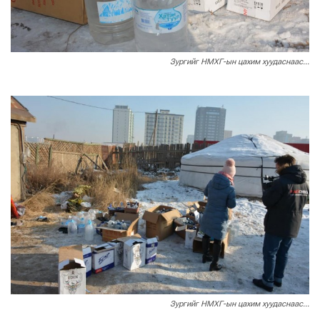
Зургийг НМХГ-ын цахим хуудаснаас...
Зургийг НМХГ-ын цахим хуудаснаас...