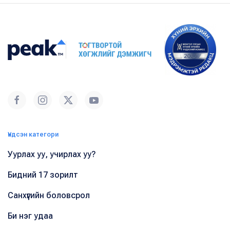
Үндсэн категори
Уурлах уу, учирлах уу?
Бидний 17 зорилт
Санхүүгийн боловсрол
Би нэг удаа