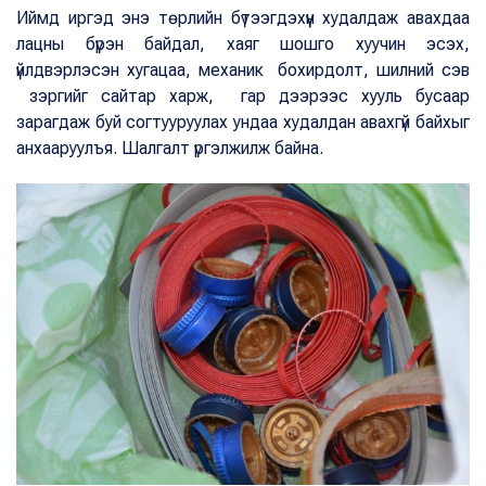
Иймд иргэд энэ төрлийн бүтээгдэхүүн худалдаж авахдаа
лацны бүрэн байдал, хаяг шошго хуучин эсэх,
үйлдвэрлэсэн хугацаа, механик бохирдолт, шилний сэв
зэргийг сайтар харж, гар дээрээс хууль бусаар
зарагдаж буй согтууруулах ундаа худалдан авахгүй байхыг
анхааруулъя. Шалгалт үргэлжилж байна.