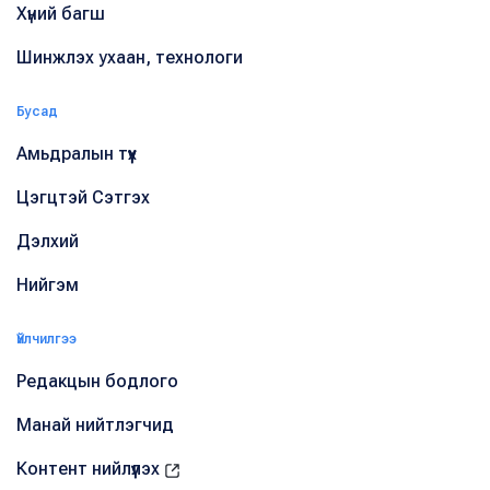
Хүний багш
Шинжлэх ухаан, технологи
Бусад
Амьдралын түүх
Цэгцтэй Сэтгэх
Дэлхий
Нийгэм
Үйлчилгээ
Редакцын бодлого
Манай нийтлэгчид
Контент нийлүүлэх