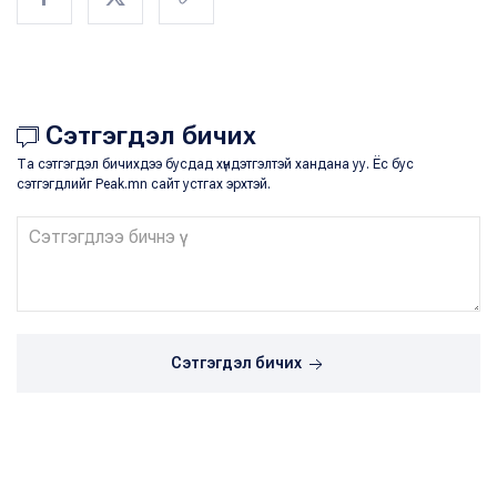
Сэтгэгдэл бичих
Та сэтгэгдэл бичихдээ бусдад хүндэтгэлтэй хандана уу. Ёс бус
сэтгэгдлийг Peak.mn сайт устгах эрхтэй.
Сэтгэгдэл бичих