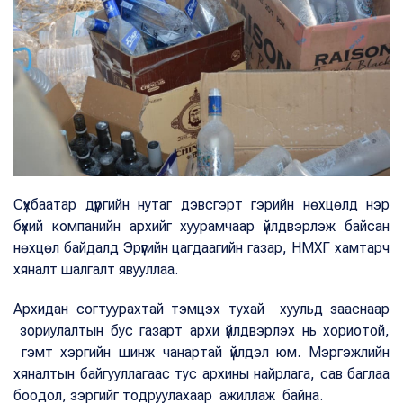
Сүхбаатар дүүргийн нутаг дэвсгэрт гэрийн нөхцөлд нэр
бүхий компанийн архийг хуурамчаар үйлдвэрлэж байсан
нөхцөл байдалд Эрүүгийн цагдаагийн газар, НМХГ хамтарч
хяналт шалгалт явууллаа.
Архидан согтуурахтай тэмцэх тухай хуульд зааснаар
зориулалтын бус газарт архи үйлдвэрлэх нь хориотой,
гэмт хэргийн шинж чанартай үйлдэл юм. Мэргэжлийн
хяналтын байгууллагаас тус архины найрлага, сав баглаа
боодол, зэргийг тодруулахаар ажиллаж байна.