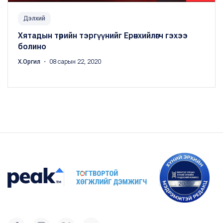
Дэлхий
Хятадын төрийн тэргүүнийг Ерөнхийлөгч гэхээ
болино
Х.Оргил
・ 08 сарын 22, 2020