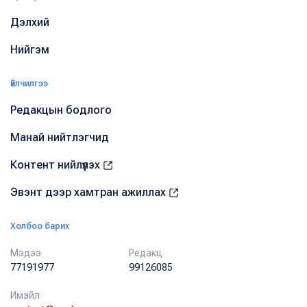
Дэлхий
Нийгэм
Үйлчилгээ
Редакцын бодлого
Манай нийтлэгчид
Контент нийлүүлэх
Эвэнт дээр хамтран ажиллах
Холбоо барих
Мэдээ
Редакц
77191977
99126085
Имэйл