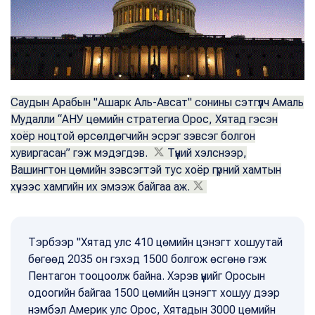
Саудын Арабын "Ашарк Аль-Авсат" сонины сэтгүүлч Амаль
Мудалли “АНУ цөмийн стратегиа Орос, Хятад гэсэн
хоёр ноцтой өрсөлдөгчийн эсрэг зэвсэг болгон
хувиргасан” гэж мэдэгдэв.
Түүний хэлснээр,
Вашингтон цөмийн зэвсэгтэй тус хоёр гүрний хамтын
хүчээс хамгийн их эмээж байгаа аж.
Тэрбээр "Хятад улс 410 цөмийн цэнэгт хошуутай
бөгөөд 2035 он гэхэд 1500 болгож өсгөнө гэж
Пентагон тооцоолж байна. Хэрэв үүнийг Оросын
одоогийн байгаа 1500 цөмийн цэнэгт хошуу дээр
нэмбэл Америк улс Орос, Хятадын 3000 цөмийн