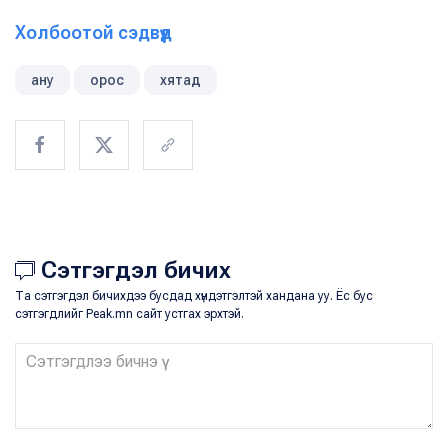
Холбоотой сэдвүүд
ану
орос
хятад
Сэтгэгдэл бичих
Та сэтгэгдэл бичихдээ бусдад хүндэтгэлтэй хандана уу. Ёс бус
сэтгэгдлийг Peak.mn сайт устгах эрхтэй.