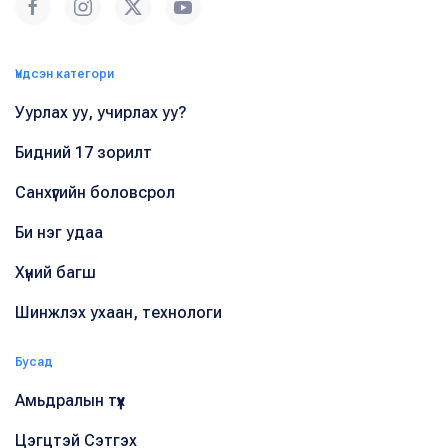
Үндсэн категори
Уурлах уу, учирлах уу?
Бидний 17 зорилт
Санхүүгийн боловсрол
Би нэг удаа
Хүний багш
Шинжлэх ухаан, технологи
Бусад
Амьдралын түүх
Цэгцтэй Сэтгэх