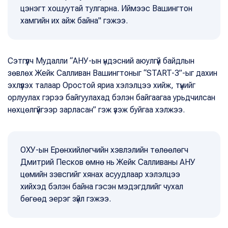
цэнэгт хошуутай тулгарна. Иймээс Вашингтон
хамгийн их айж байна" гэжээ.
Сэтгүүлч Мудалли “АНУ-ын үндэсний аюулгүй байдлын
зөвлөх Жейк Салливан Вашингтоныг “START-3”-ыг дахин
эхлүүлэх талаар Оростой яриа хэлэлцээ хийж, түүнийг
орлуулах гэрээ байгуулахад бэлэн байгаагаа урьдчилсан
нөхцөлгүйгээр зарласан” гэж үзэж буйгаа хэлжээ.
ОХУ-ын Ерөнхийлөгчийн хэвлэлийн төлөөлөгч
Дмитрий Песков өмнө нь Жейк Салливаны АНУ
цөмийн зэвсгийг хянах асуудлаар хэлэлцээ
хийхэд бэлэн байна гэсэн мэдэгдлийг чухал
бөгөөд эерэг зүйл гэжээ.