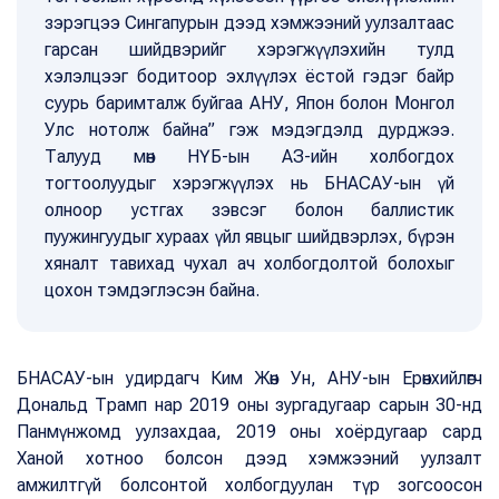
зэрэгцээ Сингапурын дээд хэмжээний уулзалтаас
гарсан шийдвэрийг хэрэгжүүлэхийн тулд
хэлэлцээг бодитоор эхлүүлэх ёстой гэдэг байр
суурь баримталж буйгаа АНУ, Япон болон Монгол
Улс нотолж байна” гэж мэдэгдэлд дурджээ.
Талууд мөн НҮБ-ын АЗ-ийн холбогдох
тогтоолуудыг хэрэгжүүлэх нь БНАСАУ-ын үй
олноор устгах зэвсэг болон баллистик
пуужингуудыг хураах үйл явцыг шийдвэрлэх, бүрэн
хяналт тавихад чухал ач холбогдолтой болохыг
цохон тэмдэглэсэн байна.
БНАСАУ-ын удирдагч Ким Жөн Ун, АНУ-ын Ерөнхийлөгч
Дональд Трамп нар 2019 оны зургадугаар сарын 30-нд
Панмүнжомд уулзахдаа, 2019 оны хоёрдугаар сард
Ханой хотноо болсон дээд хэмжээний уулзалт
амжилтгүй болсонтой холбогдуулан түр зогсоосон