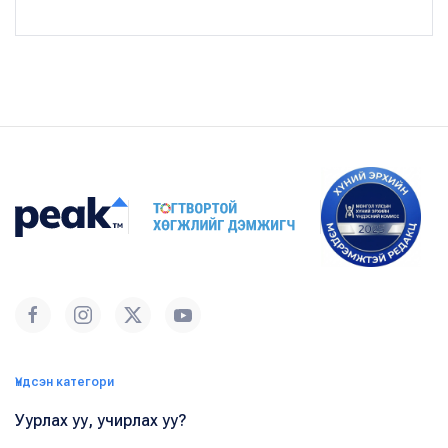
Үндсэн категори
Уурлах уу, учирлах уу?