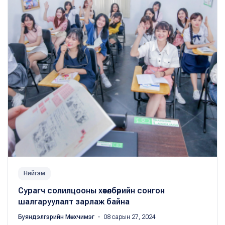
Нийгэм
Сурагч солилцооны хөтөлбөрийн сонгон
шалгаруулалт зарлаж байна
Буяндэлгэрийн Мөнхчимэг
・ 08 сарын 27, 2024