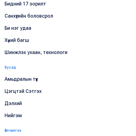
Бидний 17 зорилт
Санхүүгийн боловсрол
Би нэг удаа
Хүний багш
Шинжлэх ухаан, технологи
Бусад
Амьдралын түүх
Цэгцтэй Сэтгэх
Дэлхий
Нийгэм
Үйлчилгээ