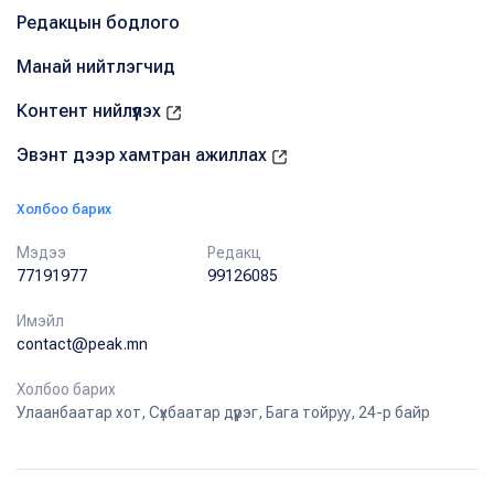
Редакцын бодлого
Манай нийтлэгчид
Контент нийлүүлэх
Эвэнт дээр хамтран ажиллах
Холбоо барих
Мэдээ
Редакц
77191977
99126085
Имэйл
contact@peak.mn
Холбоо барих
Улаанбаатар хот, Сүхбаатар дүүрэг, Бага тойруу, 24-р байр