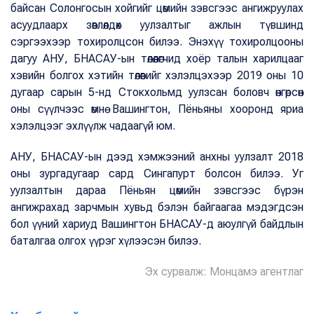
байсан Солонгосын хойгийг цөмийн зэвсгээс ангижруулах
асуудлаарх зөвлөлдөх уулзалтыг ажлын түвшинд
сэргээхээр тохиролцсон билээ. Энэхүү тохиролцооны
дагуу АНУ, БНАСАУ-ын төлөөлөгчид хоёр талын харилцааг
хэвийн болгох хэтийн төлөвийг хэлэлцэхээр 2019 оны 10
дугаар сарын 5-нд Стокхольмд уулзсан боловч өнгөрсөн
оны сүүлчээс өмнө Вашингтон, Пёньяны хооронд яриа
хэлэлцээг эхлүүлж чадаагүй юм.
АНУ, БНАСАУ-ын дээд хэмжээний анхны уулзалт 2018
оны зургадугаар сард Сингапурт болсон билээ. Уг
уулзалтын дараа Пёньян цөмийн зэвсгээс бүрэн
ангижрахад зарчмын хувьд бэлэн байгаагаа мэдэгдсэн
бол үүний хариуд Вашингтон БНАСАУ-д аюулгүй байдлын
баталгаа олгох үүрэг хүлээсэн билээ.
Эх сурвалж: Монцамэ агентлаг