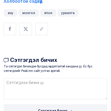
Холбоотой сэдвүүд
ану
монгол
япон
уриалга
Сэтгэгдэл бичих
Та сэтгэгдэл бичихдээ бусдад хүндэтгэлтэй хандана уу. Ёс бус
сэтгэгдлийг Peak.mn сайт устгах эрхтэй.
Сэтгэгдэл бичих