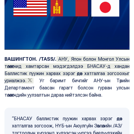
ВАШИНГТОН. /TASS/.
АНУ, Япон болон Монгол Улсын
төлөөлөгчид хамтарсан мэдэгдэлдээ БНАСАУ-д хандан
Баллистик пуужин харвах зэрэг өдөөн хатгалгаа зогсоохыг
уриалжээ.
Уг баримт бичгийг АНУ-ын Төрийн
Департамент баасан гарагт болсон гурван улсын
төлөөлөгчдийн уулзалтын дараа нийтэлсэн байна.
“БНАСАУ баллистик пуужин харвах зэрэг өдөөн
хатгалгаа зогсоож, НҮБ-ын Аюулгүйн Зөвлөлийн /АЗ/
тогтоолын хүрээнд хүлээсэн үүргээ биелүүлэхийн