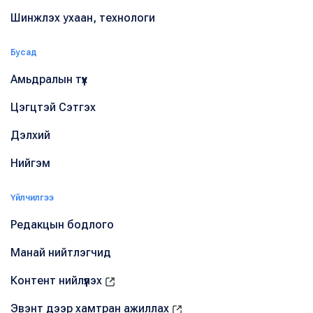
Шинжлэх ухаан, технологи
Бусад
Амьдралын түүх
Цэгцтэй Сэтгэх
Дэлхий
Нийгэм
Үйлчилгээ
Редакцын бодлого
Манай нийтлэгчид
Контент нийлүүлэх
Эвэнт дээр хамтран ажиллах