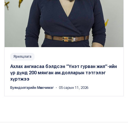
Ярилцлага
Ахлах ангиасаа бэлдсэн “Үнэт гурван жил”-ийн
үр дүнд 200 мянган ам.долларын тэтгэлэг
хүртжээ
Буяндэлгэрийн Мөнхчимэг
・ 05 сарын 11, 2026