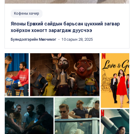
Kофены хачир
Японы Ерөнхий сайдын барьсан цүнхний загвар
хоёрхон хоногт зарагдаж дуусчээ
Буяндэлгэрийн Мөнхчимэг
・ 10 сарын 28, 2025