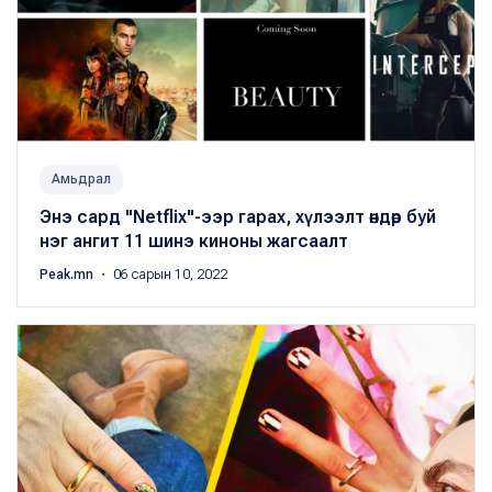
Амьдрал
Энэ сард "Netflix"-ээр гарах, хүлээлт өндөр буй
нэг ангит 11 шинэ киноны жагсаалт
Peak.mn
・ 06 сарын 10, 2022