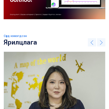
Сүүлд нэмэгдсэн
Ярилцлага