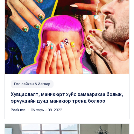
Гоо сайхан & Загвар
Хувцаслалт, маникюрт хүйс хамаарахаа больж,
эрчүүдийн дунд маникюр тренд боллоо
Peak.mn
・ 06 сарын 08, 2022