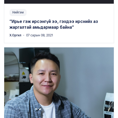
Нийгэм
“Ирье гэж ирсэнгүй ээ, гэхдээ ирснийх аз
жаргалтай амьдармаар байна”
Х.Оргил
・ 07 сарын 08, 2021