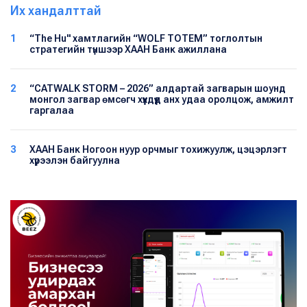
Их хандалттай
1
“The Hu" хамтлагийн “WOLF TOTEM” тоглолтын
стратегийн түншээр ХААН Банк ажиллана
2
“CATWALK STORM – 2026” алдартай загварын шоунд
монгол загвар өмсөгч хүүхдүүд анх удаа оролцож, амжилт
гаргалаа
3
ХААН Банк Ногоон нуур орчмыг тохижуулж, цэцэрлэгт
хүрээлэн байгуулна