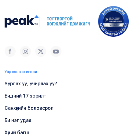
Үндсэн категори
Уурлах уу, учирлах уу?
Бидний 17 зорилт
Санхүүгийн боловсрол
Би нэг удаа
Хүний багш