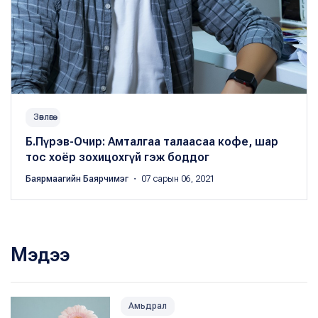
Зөвлөгөө
Б.Пүрэв-Очир: Амталгаа талаасаа кофе, шар
тос хоёр зохицохгүй гэж боддог
Баярмаагийн Баярчимэг
・ 07 сарын 06, 2021
Мэдээ
Амьдрал